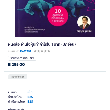
หนังสือ อ่านใจหุ้นทำกำไรใน 1 นาที (ปกอ่อน)
รหัสสินค้า
DA12701
ร่วมรายการผ่อน 0%
฿ 295.00
หมดชั่วคราว
เช็ก
แบรนด์
B2S
จำหน่ายโดย
B2S
ดำเนินการโดย