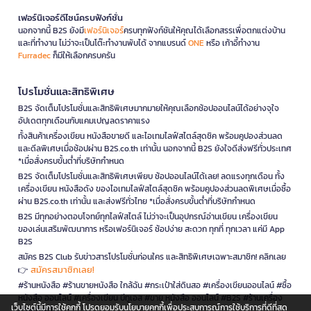
เฟอร์นิเจอร์ดีไซน์ครบฟังก์ชั่น
นอกจากนี้ B2S ยังมี
เฟอร์นิเจอร์
ครบทุกฟังก์ชันให้คุณได้เลือกสรรเพื่อตกแต่งบ้าน
และที่ทำงาน ไม่ว่าจะเป็นโต๊ะทำงานพับได้ จากแบรนด์
ONE
หรือ เก้าอี้ทำงาน
Furradec
ก็มีให้เลือกครบครัน
โปรโมชั่นและสิทธิพิเศษ
B2S จัดเต็มโปรโมชั่นและสิทธิพิเศษมากมายให้คุณเลือกช้อปออนไลน์ได้อย่างจุใจ
อัปเดตทุกเดือนกับแคมเปญลดราคาแรง
ทั้งสินค้าเครื่องเขียน หนังสือขายดี และไอเทมไลฟ์สไตล์สุดชิค พร้อมคูปองส่วนลด
และดีลพิเศษเมื่อช้อปผ่าน B2S.co.th เท่านั้น นอกจากนี้ B2S ยังใจดีส่งฟรีทั่วประเทศ
*เมื่อสั่งครบขั้นต่ำที่บริษัทกำหนด
B2S จัดเต็มโปรโมชั่นและสิทธิพิเศษเพียบ ช้อปออนไลน์ได้เลย! ลดแรงทุกเดือน ทั้ง
เครื่องเขียน หนังสือดัง ของไอเทมไลฟ์สไตล์สุดชิค พร้อมคูปองส่วนลดพิเศษเมื่อซื้อ
ผ่าน B2S.co.th เท่านั้น และส่งฟรีทั่วไทย *เมื่อสั่งครบขั้นต่ำที่บริษัทกำหนด
B2S มีทุกอย่างตอบโจทย์ทุกไลฟ์สไตล์ ไม่ว่าจะเป็นอุปกรณ์อ่านเขียน เครื่องเขียน
ของเล่นเสริมพัฒนาการ หรือเฟอร์นิเจอร์ ช้อปง่าย สะดวก ทุกที่ ทุกเวลา แค่มี App
B2S
สมัคร B2S Club รับข่าวสารโปรโมชั่นก่อนใคร และสิทธิพิเศษเฉพาะสมาชิก! คลิกเลย
สมัครสมาชิกเลย!
👉
#ร้านหนังสือ #ร้านขายหนังสือ ใกล้ฉัน #กระเป๋าใส่ดินสอ #เครื่องเขียนออนไลน์ #ซื้อ
หนังสือ ออนไลน์ #เครื่องเขียน บีทูเอส #ขาย หนังสือ ออนไลน์ #B2S #ร้านเครื่อง
เว็บไซต์นี้มีการใช้คุกกี้ โปรดยอมรับนโยบายคุกกี้เพื่อประสบการณ์การใช้บริการที่ดีที่สุด
เขียนใกล้ฉัน