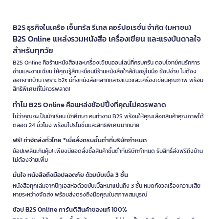
B2S ธุรกิจในเครือ เซ็นทรัล รีเทล คอร์ปอเรชั่น จำกัด (มหาชน)
B2S Online แหล่งรวมหนังสือ เครื่องเขียน และแรงบันดาลใจ
สำหรับทุกวัย
B2S Online คือร้านหนังสือและเครื่องเขียนออนไลน์ที่ครบครัน ตอบโจทย์คนรักการ
อ่านและงานเขียน ให้คุณรู้สึกเหมือนมีร้านหนังสือใกล้ฉันอยู่ในมือ ช้อปง่าย ไม่ต้อง
ออกจากบ้าน เพราะ b2s มีทั้งหนังสือหลากหลายแนวและเครื่องเขียนคุณภาพ พร้อม
สิทธิพิเศษที่ไม่ควรพลาด!
ทำไม B2S Online คือแหล่งช้อปปิ้งที่คุณไม่ควรพลาด
ไม่ว่าคุณจะเป็นนักเรียน นักศึกษา คนทำงาน B2S พร้อมให้คุณเลือกสินค้าคุณภาพได้
ตลอด 24 ชั่วโมง พร้อมโปรโมชั่นและสิทธิพิเศษมากมาย
ฟรี! ค่าจัดส่งทั่วไทย *เมื่อสั่งครบขั้นต่ำที่บริษัทกำหนด
ช้อปเพลินเกินคุ้ม! เพียงมียอดสั่งซื้อสินค้าขั้นต่ำที่บริษัทกำหนด รับสิทธิ์ส่งฟรีถึงบ้าน
ไม่ต้องจ่ายเพิ่ม
มั่นใจ หนังสือถึงมือปลอดภัย ด้วยบับเบิ้ล 3 ชั้น
หนังสือทุกเล่มจากบีทูเอสห่อด้วยบับเบิ้ลหนาแน่นถึง 3 ชั้น หมดกังวลเรื่องความเสีย
หายระหว่างจัดส่ง พร้อมส่งตรงถึงมือคุณในสภาพสมบูรณ์
ช้อป B2S Online การันตีสินค้าของแท้ 100%