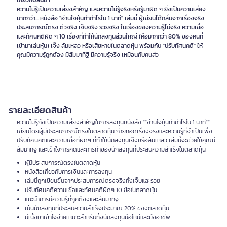
เกี่ยวกับสินค้า
ความไม่รู้เป็นความเสี่ยงสำคัญ และความไม่รู้จริงหรือรู้มาผิด ๆ ยิ่งเป็นความเสี่ยง
มากกว่า... หนังสือ "อ่านใจหุ้นทำกำไรใน 1 นาที" เล่มนี้ ผู้เขียนได้กลั่นจากเรื่องจริง
ประสบการณ์ตรง ตัวจริง เจ็บจริง รวยจริง ในเรื่องของความรู้ไม่จริง ความเชื่อ
และทัศนคติผิด ๆ 10 เรื่องที่ทำให้นักลงทุนส่วนใหญ่ (คือมากกว่า 80% ของคนที่
เข้ามาเล่นหุ้น) เจ๊ง ล้มเหลว หรือเสียหายในตลาดหุ้น พร้อมกับ "ปรับทัศนคติ" ให้
คุณมีความรู้ถูกต้อง มีสัมมาทิฐิ มีความรู้จริง เหมือนกับคนส่ว
รายละเอียดสินค้า
ความไม่รู้ถือเป็นความเสี่ยงสำคัญในการลงทุนหนังสือ ""อ่านใจหุ้นทำกำไรใน 1 นาที""
เขียนโดยผู้มีประสบการณ์ตรงในตลาดหุ้น ถ่ายทอดเรื่องจริงและความรู้ที่จำเป็นเพื่อ
ปรับทัศนคติและความเชื่อที่ผิดๆ ที่ทำให้นักลงทุนเจ๊งหรือล้มเหลว เล่มนี้จะช่วยให้คุณมี
สัมมาทิฐิ และเข้าใจการคิดและการทำของนักลงทุนที่ประสบความสำเร็จในตลาดหุ้น
ผู้มีประสบการณ์ตรงในตลาดหุ้น
หนังสือเกี่ยวกับการเงินและการลงทุน
เล่มนี้ถูกเขียนขึ้นจากประสบการณ์ตรงจริงทั้งเจ็บและรวย
ปรับทัศนคติความเชื่อและทัศนคติผิดๆ 10 ข้อในตลาดหุ้น
แนะนำการมีความรู้ที่ถูกต้องและสัมมาทิฐิ
เน้นนักลงทุนที่ประสบความสำเร็จประมาณ 20% ของตลาดหุ้น
มีเนื้อหาเข้าใจง่ายเหมาะสำหรับทั้งนักลงทุนมือใหม่และมืออาชีพ