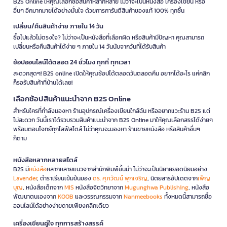
B2S Online ให้คุณเลือกซื้อสินค้าหลากหลาย ไม่ว่าจะเป็นหนังสือ เครื่องเขียน หรือ
อื่นๆ อีกมากมายได้อย่างมั่นใจ ด้วยการการันตีสินค้าของแท้ 100% ทุกชิ้น
เปลี่ยน/คืนสินค้าง่าย ภายใน 14 วัน
ซื้อไปแล้วไม่ตรงใจ? ไม่ว่าจะเป็นหนังสือที่เลือกผิด หรือสินค้ามีปัญหา คุณสามารถ
เปลี่ยนหรือคืนสินค้าได้ง่าย ๆ ภายใน 14 วันนับจากวันที่ได้รับสินค้า
ช้อปออนไลน์ได้ตลอด 24 ชั่วโมง ทุกที่ ทุกเวลา
สะดวกสุดๆ! B2S online เปิดให้คุณช้อปได้ตลอดวันตลอดคืน อยากได้อะไร แค่คลิก
ก็รอรับสินค้าที่บ้านได้เลย!
เลือกช้อปสินค้าแนะนำจาก B2S Online
สำหรับใครที่กำลังมองหา ร้านอุปกรณ์เครื่องเขียนใกล้ฉัน หรืออยากแวะร้าน B2S แต่
ไม่สะดวก วันนี้เราได้รวบรวมสินค้าแนะนำจาก B2S Online มาให้คุณเลือกสรรได้ง่ายๆ
พร้อมตอบโจทย์ทุกไลฟ์สไตล์ ไม่ว่าคุณจะมองหา ร้านขายหนังสือ หรือสินค้าอื่นๆ
ก็ตาม
หนังสือหลากหลายสไตล์
B2S มี
หนังสือ
หลากหลายแนวจากสำนักพิมพ์ชั้นนำ ไม่ว่าจะเป็นนิยายยอดนิยมอย่าง
Lavender
, ตำราเรียนเข้มข้นของ
ดร. ศุภวัฒน์ พุกเจริญ
, นิตยสารอัปเดตจาก
เพ็ญ
บุญ
, หนังสือเด็กจาก
MIS
หนังสือจิตวิทยาจาก
Mugunghwa Publishing
, หนังสือ
พัฒนาตนเองจาก
KOOB
และวรรณกรรมจาก
Nanmeebooks
ทั้งหมดนี้สามารถซื้อ
ออนไลน์ได้อย่างง่ายดายเพียงคลิกเดียว
เครื่องเขียนคู่ใจ ทุกการสร้างสรรค์