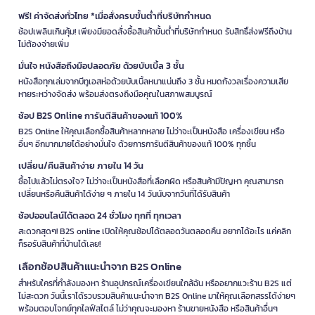
ฟรี! ค่าจัดส่งทั่วไทย *เมื่อสั่งครบขั้นต่ำที่บริษัทกำหนด
ช้อปเพลินเกินคุ้ม! เพียงมียอดสั่งซื้อสินค้าขั้นต่ำที่บริษัทกำหนด รับสิทธิ์ส่งฟรีถึงบ้าน
ไม่ต้องจ่ายเพิ่ม
มั่นใจ หนังสือถึงมือปลอดภัย ด้วยบับเบิ้ล 3 ชั้น
หนังสือทุกเล่มจากบีทูเอสห่อด้วยบับเบิ้ลหนาแน่นถึง 3 ชั้น หมดกังวลเรื่องความเสีย
หายระหว่างจัดส่ง พร้อมส่งตรงถึงมือคุณในสภาพสมบูรณ์
ช้อป B2S Online การันตีสินค้าของแท้ 100%
B2S Online ให้คุณเลือกซื้อสินค้าหลากหลาย ไม่ว่าจะเป็นหนังสือ เครื่องเขียน หรือ
อื่นๆ อีกมากมายได้อย่างมั่นใจ ด้วยการการันตีสินค้าของแท้ 100% ทุกชิ้น
เปลี่ยน/คืนสินค้าง่าย ภายใน 14 วัน
ซื้อไปแล้วไม่ตรงใจ? ไม่ว่าจะเป็นหนังสือที่เลือกผิด หรือสินค้ามีปัญหา คุณสามารถ
เปลี่ยนหรือคืนสินค้าได้ง่าย ๆ ภายใน 14 วันนับจากวันที่ได้รับสินค้า
ช้อปออนไลน์ได้ตลอด 24 ชั่วโมง ทุกที่ ทุกเวลา
สะดวกสุดๆ! B2S online เปิดให้คุณช้อปได้ตลอดวันตลอดคืน อยากได้อะไร แค่คลิก
ก็รอรับสินค้าที่บ้านได้เลย!
เลือกช้อปสินค้าแนะนำจาก B2S Online
สำหรับใครที่กำลังมองหา ร้านอุปกรณ์เครื่องเขียนใกล้ฉัน หรืออยากแวะร้าน B2S แต่
ไม่สะดวก วันนี้เราได้รวบรวมสินค้าแนะนำจาก B2S Online มาให้คุณเลือกสรรได้ง่ายๆ
พร้อมตอบโจทย์ทุกไลฟ์สไตล์ ไม่ว่าคุณจะมองหา ร้านขายหนังสือ หรือสินค้าอื่นๆ