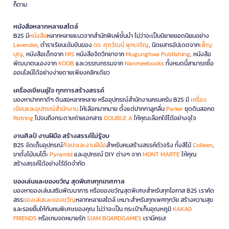
ก็ตาม
หนังสือหลากหลายสไตล์
B2S มี
หนังสือ
หลากหลายแนวจากสำนักพิมพ์ชั้นนำ ไม่ว่าจะเป็นนิยายยอดนิยมอย่าง
Lavender
, ตำราเรียนเข้มข้นของ
ดร. ศุภวัฒน์ พุกเจริญ
, นิตยสารอัปเดตจาก
เพ็ญ
บุญ
, หนังสือเด็กจาก
MIS
หนังสือจิตวิทยาจาก
Mugunghwa Publishing
, หนังสือ
พัฒนาตนเองจาก
KOOB
และวรรณกรรมจาก
Nanmeebooks
ทั้งหมดนี้สามารถซื้อ
ออนไลน์ได้อย่างง่ายดายเพียงคลิกเดียว
เครื่องเขียนคู่ใจ ทุกการสร้างสรรค์
มองหาปากกาดีๆ ดินสอหลากหลาย หรืออุปกรณ์สำนักงานครบครัน B2S มี
เครื่อง
เขียนและอุปกรณ์สำนักงาน
ให้เลือกมากมาย ตั้งแต่ปากกาลูกลื่น
Parker
ชุดดินสอกด
Rotring
ไปจนถึงกระดาษถ่ายเอกสาร
DOUBLE A
ให้คุณเลือกใช้ได้อย่างจุใจ
งานศิลป์ งานฝีมือ สร้างสรรค์ไม่รู้จบ
B2S จัดเต็มอุปกรณ์
ศิลปะและงานฝีมือ
สำหรับคนสร้างสรรค์ตัวจริง ทั้งสีไม้
Colleen
,
ขาตั้งไม้บนโต๊ะ
Pyramid
และอุปกรณ์ DIY ต่างๆ จาก
MONT MARTE
ให้คุณ
สร้างสรรค์ได้อย่างไร้ขีดจำกัด
ของเล่นและของขวัญ สุดพิเศษทุกเทศกาล
มองหาของเล่นเสริมพัฒนาการ หรือของขวัญสุดพิเศษสำหรับทุกโอกาส B2S เราคัด
สรร
ของเล่นและของขวัญ
หลากหลายสไตล์ เหมาะสำหรับทุกเพศทุกวัย สร้างความสุข
และรอยยิ้มให้กับคนพิเศษของคุณ ไม่ว่าจะเป็น กระเป๋าเก็บอุณหภูมิ
KAKAO
FRIENDS
หรือเกมจดหมายรัก
SIAM BOARDGAMES
เรามีครบ!