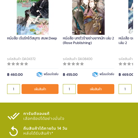
หนังสือ เร้นรักใต้สมุทร สนพ.Deep
หนังสือ บทตัวร้ายช่างยากนัก เล่ม 2
หนังสือ ขอสู้
(Rose Publishing)
เล่ม 2
รหัสสินค้า DA04372
รหัสสินค้า DA08400
รหัสสินค้า D
฿ 460.00
พร้อมจัดส่ง
฿ 455.00
พร้อมจัดส่ง
฿ 469.00
เพิ่มสินค้า
เพิ่มสินค้า
การันตีของแท้
เลือกช้อปได้อย่างมั่นใจ​
คืนสินค้าได้ภายใน 14 วัน
หลังได้รับสินค้า*