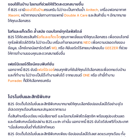
ของใช้ในบ้าน ไอเทมที่ช่วยให้ชีวิตสะดวกสบายขึ้น
ที่ B2S เรามี
ของใช้ในบ้าน
ครบครัน ไม่ว่าจะเป็นกาต้มน้ำ
Anitech
, เครื่องฟอกอากาศ
Xiaomi
, หน้ากากอนามัยทางการแพทย์
Double A Care
และสินค้าอื่น ๆ อีกมากมาย
ให้คุณเลือกสรร
ไอทีและแก็ดเจ็ต ล้ำสมัย ตอบโจทย์ทุกไลฟ์สไตล์
B2S ได้คัดสรรสินค้า
ไอทีและแก็ดเจ็ต
คุณภาพเยี่ยมมาให้คุณเลือกสรร เพื่อตอบโจทย์
ทุกไลฟ์สไตล์ดิจิทัล ไม่ว่าจะเป็น เครื่องทำลายเอกสาร
NEO
เพื่อความปลอดภัยของ
ข้อมูล, เอ็กซ์เทอนัลฮาร์ดดิสก์
WD
, หรือ คีย์บอร์ดไร้สายเมาส์คอมโบ
GEEZER
ที่ช่วย
ให้การทำงานของคุณสะดวกสบายยิ่งขึ้น
เฟอร์นิเจอร์ดีไซน์ครบฟังก์ชั่น
นอกจากนี้ B2S ยังมี
เฟอร์นิเจอร์
ครบทุกฟังก์ชันให้คุณได้เลือกสรรเพื่อตกแต่งบ้าน
และที่ทำงาน ไม่ว่าจะเป็นโต๊ะทำงานพับได้ จากแบรนด์
ONE
หรือ เก้าอี้ทำงาน
Furradec
ก็มีให้เลือกครบครัน
โปรโมชั่นและสิทธิพิเศษ
B2S จัดเต็มโปรโมชั่นและสิทธิพิเศษมากมายให้คุณเลือกช้อปออนไลน์ได้อย่างจุใจ
อัปเดตทุกเดือนกับแคมเปญลดราคาแรง
ทั้งสินค้าเครื่องเขียน หนังสือขายดี และไอเทมไลฟ์สไตล์สุดชิค พร้อมคูปองส่วนลด
และดีลพิเศษเมื่อช้อปผ่าน B2S.co.th เท่านั้น นอกจากนี้ B2S ยังใจดีส่งฟรีทั่วประเทศ
*เมื่อสั่งครบขั้นต่ำที่บริษัทกำหนด
B2S จัดเต็มโปรโมชั่นและสิทธิพิเศษเพียบ ช้อปออนไลน์ได้เลย! ลดแรงทุกเดือน ทั้ง