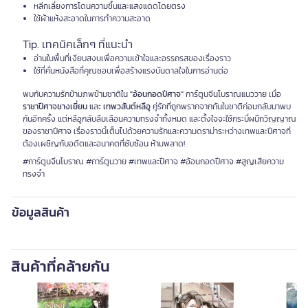
หลีกเลี่ยงการโดนความชื้นและแสงแดดโดยตรง
ใช้ผ้าแห้งสะอาดในการทำความสะอาด
Tip. เทคนิคเล็กๆ ที่แนะนำ
อ่านในพื้นที่เงียบสงบเพื่อความเข้าใจและอรรถรสของเรื่องราว
ใช้ที่คั่นหนังสือที่คุณชอบเพื่อสร้างแรงบันดาลใจในการอ่านต่อ
พบกับความรักข้ามภพข้ามชาติใน
"อ้อนกอดปีศาจ"
การ์ตูนจีนโบราณแนววาย เมื่อ
ราชาปีศาจชางเยี่ยน
และ
เทพวสันต์หลือู
คู่รักที่ถูกพรากจากกันในชาติก่อนกลับมาพบ
กันอีกครั้ง แต่หลือูกลับลืมเลือนความทรงจำทั้งหมด และตั้งใจจะใช้กระบี่ผนึกวิญญาณ
ของราชาปีศาจ เรื่องราวนี้เต็มไปด้วยความรักและความดราม่าระหว่างเทพและปีศาจที่
ต้องเผชิญกับอดีตและอนาคตที่ซับซ้อน ห้ามพลาด!
#การ์ตูนจีนโบราณ #การ์ตูนวาย #เทพและปีศาจ #อ้อนกอดปีศาจ #สูญเสียความ
ทรงจำ
ข้อมูลสินค้า
สินค้าที่คล้ายกัน