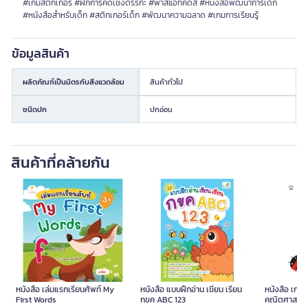
#เกมสติกเกอร์ #ฝึกการคิดเชิงตรรกะ #พาสแอทคิดส์ #หนังสือพัฒนาการเด็ก
#หนังสือสำหรับเด็ก #สติกเกอร์เด็ก #พัฒนาความฉลาด #เกมการเรียนรู้
ข้อมูลสินค้า
ผลิตภัณฑ์เป็นมิตรกับสิ่งแวดล้อม
สินค้าทั่วไป
ชนิดปก
ปกอ่อน
สินค้าที่คล้ายกัน
หนังสือ เล่มแรกเรียนศัพท์ My
หนังสือ แบบฝึกอ่าน เขียน เรียน
หนังสือ เกมส
First Words
กขค ABC 123
คณิตศาสตร์ 2