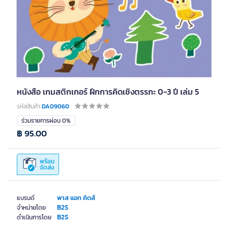
หนังสือ เกมสติกเกอร์ ฝึกการคิดเชิงตรรกะ 0-3 ปี เล่ม 5
รหัสสินค้า
DA09060
ร่วมรายการผ่อน 0%
฿ 95.00
พร้อม
จัดส่ง
พาส แอท คิดส์
แบรนด์
B2S
จำหน่ายโดย
B2S
ดำเนินการโดย