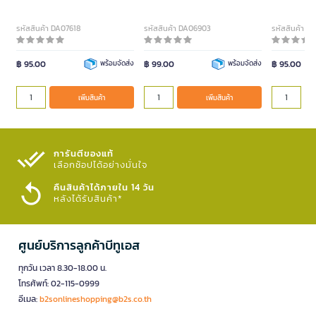
รหัสสินค้า DA07618
รหัสสินค้า DA06903
รหัสสินค้า 
฿ 95.00
พร้อมจัดส่ง
฿ 99.00
พร้อมจัดส่ง
฿ 95.00
เพิ่มสินค้า
เพิ่มสินค้า
การันตีของแท้
เลือกช้อปได้อย่างมั่นใจ​
คืนสินค้าได้ภายใน 14 วัน
หลังได้รับสินค้า*
ศูนย์บริการลูกค้าบีทูเอส
ทุกวัน เวลา 8.30-18.00 น.
โทรศัพท์: 02-115-0999
อีเมล:
b2sonlineshopping@b2s.co.th