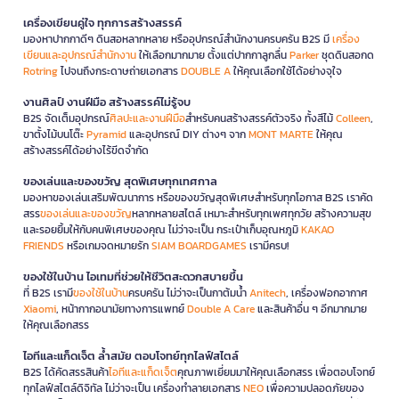
เครื่องเขียนคู่ใจ ทุกการสร้างสรรค์
มองหาปากกาดีๆ ดินสอหลากหลาย หรืออุปกรณ์สำนักงานครบครัน B2S มี
เครื่อง
เขียนและอุปกรณ์สำนักงาน
ให้เลือกมากมาย ตั้งแต่ปากกาลูกลื่น
Parker
ชุดดินสอกด
Rotring
ไปจนถึงกระดาษถ่ายเอกสาร
DOUBLE A
ให้คุณเลือกใช้ได้อย่างจุใจ
งานศิลป์ งานฝีมือ สร้างสรรค์ไม่รู้จบ
B2S จัดเต็มอุปกรณ์
ศิลปะและงานฝีมือ
สำหรับคนสร้างสรรค์ตัวจริง ทั้งสีไม้
Colleen
,
ขาตั้งไม้บนโต๊ะ
Pyramid
และอุปกรณ์ DIY ต่างๆ จาก
MONT MARTE
ให้คุณ
สร้างสรรค์ได้อย่างไร้ขีดจำกัด
ของเล่นและของขวัญ สุดพิเศษทุกเทศกาล
มองหาของเล่นเสริมพัฒนาการ หรือของขวัญสุดพิเศษสำหรับทุกโอกาส B2S เราคัด
สรร
ของเล่นและของขวัญ
หลากหลายสไตล์ เหมาะสำหรับทุกเพศทุกวัย สร้างความสุข
และรอยยิ้มให้กับคนพิเศษของคุณ ไม่ว่าจะเป็น กระเป๋าเก็บอุณหภูมิ
KAKAO
FRIENDS
หรือเกมจดหมายรัก
SIAM BOARDGAMES
เรามีครบ!
ของใช้ในบ้าน ไอเทมที่ช่วยให้ชีวิตสะดวกสบายขึ้น
ที่ B2S เรามี
ของใช้ในบ้าน
ครบครัน ไม่ว่าจะเป็นกาต้มน้ำ
Anitech
, เครื่องฟอกอากาศ
Xiaomi
, หน้ากากอนามัยทางการแพทย์
Double A Care
และสินค้าอื่น ๆ อีกมากมาย
ให้คุณเลือกสรร
ไอทีและแก็ดเจ็ต ล้ำสมัย ตอบโจทย์ทุกไลฟ์สไตล์
B2S ได้คัดสรรสินค้า
ไอทีและแก็ดเจ็ต
คุณภาพเยี่ยมมาให้คุณเลือกสรร เพื่อตอบโจทย์
ทุกไลฟ์สไตล์ดิจิทัล ไม่ว่าจะเป็น เครื่องทำลายเอกสาร
NEO
เพื่อความปลอดภัยของ