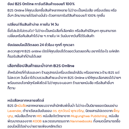
ช้อป B2S Online การันตีสินค้าของแท้ 100%
B2S Online ให้คุณเลือกซื้อสินค้าหลากหลาย ไม่ว่าจะเป็นหนังสือ เครื่องเขียน หรือ
อื่นๆ อีกมากมายได้อย่างมั่นใจ ด้วยการการันตีสินค้าของแท้ 100% ทุกชิ้น
เปลี่ยน/คืนสินค้าง่าย ภายใน 14 วัน
ซื้อไปแล้วไม่ตรงใจ? ไม่ว่าจะเป็นหนังสือที่เลือกผิด หรือสินค้ามีปัญหา คุณสามารถ
เปลี่ยนหรือคืนสินค้าได้ง่าย ๆ ภายใน 14 วันนับจากวันที่ได้รับสินค้า
ช้อปออนไลน์ได้ตลอด 24 ชั่วโมง ทุกที่ ทุกเวลา
สะดวกสุดๆ! B2S online เปิดให้คุณช้อปได้ตลอดวันตลอดคืน อยากได้อะไร แค่คลิก
ก็รอรับสินค้าที่บ้านได้เลย!
เลือกช้อปสินค้าแนะนำจาก B2S Online
สำหรับใครที่กำลังมองหา ร้านอุปกรณ์เครื่องเขียนใกล้ฉัน หรืออยากแวะร้าน B2S แต่
ไม่สะดวก วันนี้เราได้รวบรวมสินค้าแนะนำจาก B2S Online มาให้คุณเลือกสรรได้ง่ายๆ
พร้อมตอบโจทย์ทุกไลฟ์สไตล์ ไม่ว่าคุณจะมองหา ร้านขายหนังสือ หรือสินค้าอื่นๆ
ก็ตาม
หนังสือหลากหลายสไตล์
B2S มี
หนังสือ
หลากหลายแนวจากสำนักพิมพ์ชั้นนำ ไม่ว่าจะเป็นนิยายยอดนิยมอย่าง
Lavender
, ตำราเรียนเข้มข้นของ
ดร. ศุภวัฒน์ พุกเจริญ
, นิตยสารอัปเดตจาก
เพ็ญ
บุญ
, หนังสือเด็กจาก
MIS
หนังสือจิตวิทยาจาก
Mugunghwa Publishing
, หนังสือ
พัฒนาตนเองจาก
KOOB
และวรรณกรรมจาก
Nanmeebooks
ทั้งหมดนี้สามารถซื้อ
ออนไลน์ได้อย่างง่ายดายเพียงคลิกเดียว