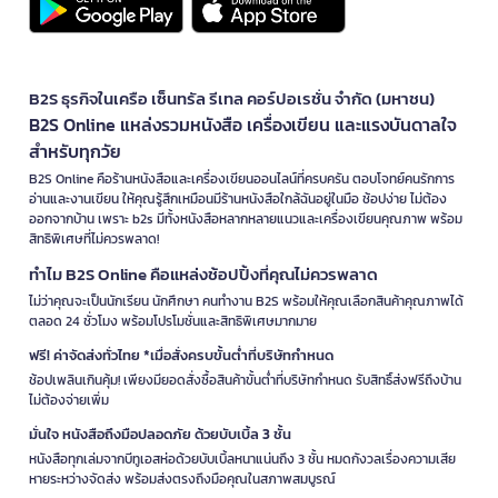
B2S ธุรกิจในเครือ เซ็นทรัล รีเทล คอร์ปอเรชั่น จำกัด (มหาชน)
B2S Online แหล่งรวมหนังสือ เครื่องเขียน และแรงบันดาลใจ
สำหรับทุกวัย
B2S Online คือร้านหนังสือและเครื่องเขียนออนไลน์ที่ครบครัน ตอบโจทย์คนรักการ
อ่านและงานเขียน ให้คุณรู้สึกเหมือนมีร้านหนังสือใกล้ฉันอยู่ในมือ ช้อปง่าย ไม่ต้อง
ออกจากบ้าน เพราะ b2s มีทั้งหนังสือหลากหลายแนวและเครื่องเขียนคุณภาพ พร้อม
สิทธิพิเศษที่ไม่ควรพลาด!
ทำไม B2S Online คือแหล่งช้อปปิ้งที่คุณไม่ควรพลาด
ไม่ว่าคุณจะเป็นนักเรียน นักศึกษา คนทำงาน B2S พร้อมให้คุณเลือกสินค้าคุณภาพได้
ตลอด 24 ชั่วโมง พร้อมโปรโมชั่นและสิทธิพิเศษมากมาย
ฟรี! ค่าจัดส่งทั่วไทย *เมื่อสั่งครบขั้นต่ำที่บริษัทกำหนด
ช้อปเพลินเกินคุ้ม! เพียงมียอดสั่งซื้อสินค้าขั้นต่ำที่บริษัทกำหนด รับสิทธิ์ส่งฟรีถึงบ้าน
ไม่ต้องจ่ายเพิ่ม
มั่นใจ หนังสือถึงมือปลอดภัย ด้วยบับเบิ้ล 3 ชั้น
หนังสือทุกเล่มจากบีทูเอสห่อด้วยบับเบิ้ลหนาแน่นถึง 3 ชั้น หมดกังวลเรื่องความเสีย
หายระหว่างจัดส่ง พร้อมส่งตรงถึงมือคุณในสภาพสมบูรณ์