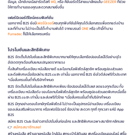
ข้อมูล, เอ็กซ์เทอนัลฮาร์ดดิสก์
WD
, หรือ คีย์บอร์ดไร้สายเมาส์คอมโบ
GEEZER
ที่ช่วย
ให้การทำงานของคุณสะดวกสบายยิ่งขึ้น
เฟอร์นิเจอร์ดีไซน์ครบฟังก์ชั่น
นอกจากนี้ B2S ยังมี
เฟอร์นิเจอร์
ครบทุกฟังก์ชันให้คุณได้เลือกสรรเพื่อตกแต่งบ้าน
และที่ทำงาน ไม่ว่าจะเป็นโต๊ะทำงานพับได้ จากแบรนด์
ONE
หรือ เก้าอี้ทำงาน
Furradec
ก็มีให้เลือกครบครัน
โปรโมชั่นและสิทธิพิเศษ
B2S จัดเต็มโปรโมชั่นและสิทธิพิเศษมากมายให้คุณเลือกช้อปออนไลน์ได้อย่างจุใจ
อัปเดตทุกเดือนกับแคมเปญลดราคาแรง
ทั้งสินค้าเครื่องเขียน หนังสือขายดี และไอเทมไลฟ์สไตล์สุดชิค พร้อมคูปองส่วนลด
และดีลพิเศษเมื่อช้อปผ่าน B2S.co.th เท่านั้น นอกจากนี้ B2S ยังใจดีส่งฟรีทั่วประเทศ
*เมื่อสั่งครบขั้นต่ำที่บริษัทกำหนด
B2S จัดเต็มโปรโมชั่นและสิทธิพิเศษเพียบ ช้อปออนไลน์ได้เลย! ลดแรงทุกเดือน ทั้ง
เครื่องเขียน หนังสือดัง ของไอเทมไลฟ์สไตล์สุดชิค พร้อมคูปองส่วนลดพิเศษเมื่อซื้อ
ผ่าน B2S.co.th เท่านั้น และส่งฟรีทั่วไทย *เมื่อสั่งครบขั้นต่ำที่บริษัทกำหนด
B2S มีทุกอย่างตอบโจทย์ทุกไลฟ์สไตล์ ไม่ว่าจะเป็นอุปกรณ์อ่านเขียน เครื่องเขียน
ของเล่นเสริมพัฒนาการ หรือเฟอร์นิเจอร์ ช้อปง่าย สะดวก ทุกที่ ทุกเวลา แค่มี App
B2S
สมัคร B2S Club รับข่าวสารโปรโมชั่นก่อนใคร และสิทธิพิเศษเฉพาะสมาชิก! คลิกเลย
สมัครสมาชิกเลย!
👉
#ร้านหนังสือ #ร้านขายหนังสือ ใกล้ฉัน #กระเป๋าใส่ดินสอ #เครื่องเขียนออนไลน์ #ซื้อ