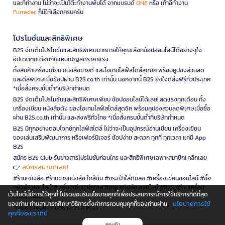
และที่ทำงาน ไม่ว่าจะเป็นโต๊ะทำงานพับได้ จากแบรนด์
ONE
หรือ เก้าอี้ทำงาน
Furradec
ก็มีให้เลือกครบครัน
โปรโมชั่นและสิทธิพิเศษ
B2S จัดเต็มโปรโมชั่นและสิทธิพิเศษมากมายให้คุณเลือกช้อปออนไลน์ได้อย่างจุใจ
อัปเดตทุกเดือนกับแคมเปญลดราคาแรง
ทั้งสินค้าเครื่องเขียน หนังสือขายดี และไอเทมไลฟ์สไตล์สุดชิค พร้อมคูปองส่วนลด
และดีลพิเศษเมื่อช้อปผ่าน B2S.co.th เท่านั้น นอกจากนี้ B2S ยังใจดีส่งฟรีทั่วประเทศ
*เมื่อสั่งครบขั้นต่ำที่บริษัทกำหนด
B2S จัดเต็มโปรโมชั่นและสิทธิพิเศษเพียบ ช้อปออนไลน์ได้เลย! ลดแรงทุกเดือน ทั้ง
เครื่องเขียน หนังสือดัง ของไอเทมไลฟ์สไตล์สุดชิค พร้อมคูปองส่วนลดพิเศษเมื่อซื้อ
ผ่าน B2S.co.th เท่านั้น และส่งฟรีทั่วไทย *เมื่อสั่งครบขั้นต่ำที่บริษัทกำหนด
B2S มีทุกอย่างตอบโจทย์ทุกไลฟ์สไตล์ ไม่ว่าจะเป็นอุปกรณ์อ่านเขียน เครื่องเขียน
ของเล่นเสริมพัฒนาการ หรือเฟอร์นิเจอร์ ช้อปง่าย สะดวก ทุกที่ ทุกเวลา แค่มี App
B2S
สมัคร B2S Club รับข่าวสารโปรโมชั่นก่อนใคร และสิทธิพิเศษเฉพาะสมาชิก! คลิกเลย
สมัครสมาชิกเลย!
👉
#ร้านหนังสือ #ร้านขายหนังสือ ใกล้ฉัน #กระเป๋าใส่ดินสอ #เครื่องเขียนออนไลน์ #ซื้อ
หนังสือ ออนไลน์ #เครื่องเขียน บีทูเอส #ขาย หนังสือ ออนไลน์ #B2S #ร้านเครื่อง
เว็บไซต์นี้มีการใช้คุกกี้ โปรดยอมรับนโยบายคุกกี้เพื่อประสบการณ์การใช้บริการที่ดีที่สุด
เขียนใกล้ฉัน
นโยบายการใช้
ของท่าน ท่านสามารถศึกษาวิธีการตั้งค่าการควบคุมคุกกี้ของท่านผ่าน
*เงื่อนไขเป็นไปตามที่บริษัทฯ กำหนด
คุกกี้ของเราที่นี่
ยอมรับ