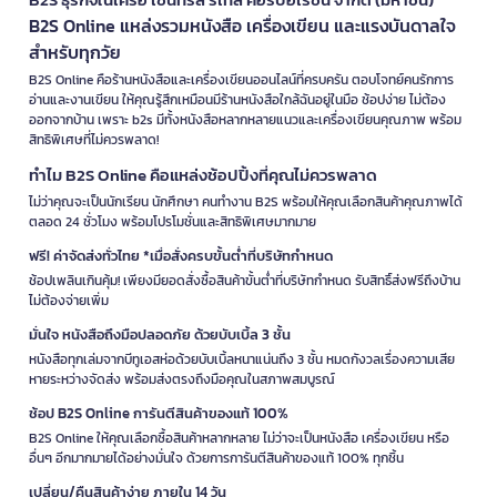
B2S Online แหล่งรวมหนังสือ เครื่องเขียน และแรงบันดาลใจ
สำหรับทุกวัย
B2S Online คือร้านหนังสือและเครื่องเขียนออนไลน์ที่ครบครัน ตอบโจทย์คนรักการ
อ่านและงานเขียน ให้คุณรู้สึกเหมือนมีร้านหนังสือใกล้ฉันอยู่ในมือ ช้อปง่าย ไม่ต้อง
ออกจากบ้าน เพราะ b2s มีทั้งหนังสือหลากหลายแนวและเครื่องเขียนคุณภาพ พร้อม
สิทธิพิเศษที่ไม่ควรพลาด!
ทำไม B2S Online คือแหล่งช้อปปิ้งที่คุณไม่ควรพลาด
ไม่ว่าคุณจะเป็นนักเรียน นักศึกษา คนทำงาน B2S พร้อมให้คุณเลือกสินค้าคุณภาพได้
ตลอด 24 ชั่วโมง พร้อมโปรโมชั่นและสิทธิพิเศษมากมาย
ฟรี! ค่าจัดส่งทั่วไทย *เมื่อสั่งครบขั้นต่ำที่บริษัทกำหนด
ช้อปเพลินเกินคุ้ม! เพียงมียอดสั่งซื้อสินค้าขั้นต่ำที่บริษัทกำหนด รับสิทธิ์ส่งฟรีถึงบ้าน
ไม่ต้องจ่ายเพิ่ม
มั่นใจ หนังสือถึงมือปลอดภัย ด้วยบับเบิ้ล 3 ชั้น
หนังสือทุกเล่มจากบีทูเอสห่อด้วยบับเบิ้ลหนาแน่นถึง 3 ชั้น หมดกังวลเรื่องความเสีย
หายระหว่างจัดส่ง พร้อมส่งตรงถึงมือคุณในสภาพสมบูรณ์
ช้อป B2S Online การันตีสินค้าของแท้ 100%
B2S Online ให้คุณเลือกซื้อสินค้าหลากหลาย ไม่ว่าจะเป็นหนังสือ เครื่องเขียน หรือ
อื่นๆ อีกมากมายได้อย่างมั่นใจ ด้วยการการันตีสินค้าของแท้ 100% ทุกชิ้น
เปลี่ยน/คืนสินค้าง่าย ภายใน 14 วัน