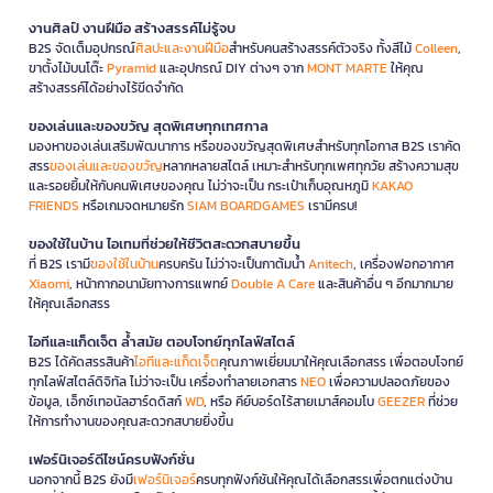
งานศิลป์ งานฝีมือ สร้างสรรค์ไม่รู้จบ
B2S จัดเต็มอุปกรณ์
ศิลปะและงานฝีมือ
สำหรับคนสร้างสรรค์ตัวจริง ทั้งสีไม้
Colleen
,
ขาตั้งไม้บนโต๊ะ
Pyramid
และอุปกรณ์ DIY ต่างๆ จาก
MONT MARTE
ให้คุณ
สร้างสรรค์ได้อย่างไร้ขีดจำกัด
ของเล่นและของขวัญ สุดพิเศษทุกเทศกาล
มองหาของเล่นเสริมพัฒนาการ หรือของขวัญสุดพิเศษสำหรับทุกโอกาส B2S เราคัด
สรร
ของเล่นและของขวัญ
หลากหลายสไตล์ เหมาะสำหรับทุกเพศทุกวัย สร้างความสุข
และรอยยิ้มให้กับคนพิเศษของคุณ ไม่ว่าจะเป็น กระเป๋าเก็บอุณหภูมิ
KAKAO
FRIENDS
หรือเกมจดหมายรัก
SIAM BOARDGAMES
เรามีครบ!
ของใช้ในบ้าน ไอเทมที่ช่วยให้ชีวิตสะดวกสบายขึ้น
ที่ B2S เรามี
ของใช้ในบ้าน
ครบครัน ไม่ว่าจะเป็นกาต้มน้ำ
Anitech
, เครื่องฟอกอากาศ
Xiaomi
, หน้ากากอนามัยทางการแพทย์
Double A Care
และสินค้าอื่น ๆ อีกมากมาย
ให้คุณเลือกสรร
ไอทีและแก็ดเจ็ต ล้ำสมัย ตอบโจทย์ทุกไลฟ์สไตล์
B2S ได้คัดสรรสินค้า
ไอทีและแก็ดเจ็ต
คุณภาพเยี่ยมมาให้คุณเลือกสรร เพื่อตอบโจทย์
ทุกไลฟ์สไตล์ดิจิทัล ไม่ว่าจะเป็น เครื่องทำลายเอกสาร
NEO
เพื่อความปลอดภัยของ
ข้อมูล, เอ็กซ์เทอนัลฮาร์ดดิสก์
WD
, หรือ คีย์บอร์ดไร้สายเมาส์คอมโบ
GEEZER
ที่ช่วย
ให้การทำงานของคุณสะดวกสบายยิ่งขึ้น
เฟอร์นิเจอร์ดีไซน์ครบฟังก์ชั่น
นอกจากนี้ B2S ยังมี
เฟอร์นิเจอร์
ครบทุกฟังก์ชันให้คุณได้เลือกสรรเพื่อตกแต่งบ้าน