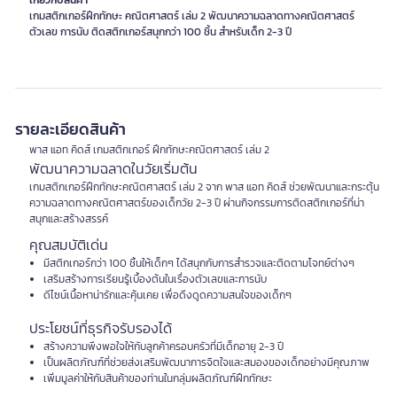
เกี่ยวกับสินค้า
เกมสติกเกอร์ฝึกทักษะ คณิตศาสตร์ เล่ม 2 พัฒนาความฉลาดทางคณิตศาสตร์
รายละเอียดสินค้า
พาส แอท คิดส์ เกมสติกเกอร์ ฝึกทักษะคณิตศาสตร์ เล่ม 2
พัฒนาความฉลาดในวัยเริ่มต้น
เกมสติกเกอร์ฝึกทักษะคณิตศาสตร์ เล่ม 2 จาก พาส แอท คิดส์ ช่วยพัฒนาและกระตุ้น
ความฉลาดทางคณิตศาสตร์ของเด็กวัย 2-3 ปี ผ่านกิจกรรมการติดสติกเกอร์ที่น่า
สนุกและสร้างสรรค์
คุณสมบัติเด่น
มีสติกเกอร์กว่า 100 ชิ้นให้เด็กๆ ได้สนุกกับการสำรวจและติดตามโจทย์ต่างๆ
เสริมสร้างการเรียนรู้เบื้องต้นในเรื่องตัวเลขและการนับ
ดีไซน์เนื้อหาน่ารักและคุ้นเคย เพื่อดึงดูดความสนใจของเด็กๆ
ประโยชน์ที่ธุรกิจรับรองได้
สร้างความพึงพอใจให้กับลูกค้าครอบครัวที่มีเด็กอายุ 2-3 ปี
เป็นผลิตภัณฑ์ที่ช่วยส่งเสริมพัฒนาการจิตใจและสมองของเด็กอย่างมีคุณภาพ
เพิ่มมูลค่าให้กับสินค้าของท่านในกลุ่มผลิตภัณฑ์ฝึกทักษะ