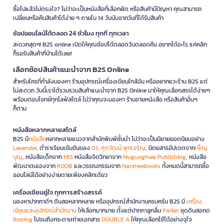
ซื้อไปแล้วไม่ตรงใจ? ไม่ว่าจะเป็นหนังสือที่เลือกผิด หรือสินค้ามีปัญหา คุณสามารถ
เปลี่ยนหรือคืนสินค้าได้ง่าย ๆ ภายใน 14 วันนับจากวันที่ได้รับสินค้า
ช้อปออนไลน์ได้ตลอด 24 ชั่วโมง ทุกที่ ทุกเวลา
สะดวกสุดๆ! B2S online เปิดให้คุณช้อปได้ตลอดวันตลอดคืน อยากได้อะไร แค่คลิก
ก็รอรับสินค้าที่บ้านได้เลย!
เลือกช้อปสินค้าแนะนำจาก B2S Online
สำหรับใครที่กำลังมองหา ร้านอุปกรณ์เครื่องเขียนใกล้ฉัน หรืออยากแวะร้าน B2S แต่
ไม่สะดวก วันนี้เราได้รวบรวมสินค้าแนะนำจาก B2S Online มาให้คุณเลือกสรรได้ง่ายๆ
พร้อมตอบโจทย์ทุกไลฟ์สไตล์ ไม่ว่าคุณจะมองหา ร้านขายหนังสือ หรือสินค้าอื่นๆ
ก็ตาม
หนังสือหลากหลายสไตล์
B2S มี
หนังสือ
หลากหลายแนวจากสำนักพิมพ์ชั้นนำ ไม่ว่าจะเป็นนิยายยอดนิยมอย่าง
Lavender
, ตำราเรียนเข้มข้นของ
ดร. ศุภวัฒน์ พุกเจริญ
, นิตยสารอัปเดตจาก
เพ็ญ
บุญ
, หนังสือเด็กจาก
MIS
หนังสือจิตวิทยาจาก
Mugunghwa Publishing
, หนังสือ
พัฒนาตนเองจาก
KOOB
และวรรณกรรมจาก
Nanmeebooks
ทั้งหมดนี้สามารถซื้อ
ออนไลน์ได้อย่างง่ายดายเพียงคลิกเดียว
เครื่องเขียนคู่ใจ ทุกการสร้างสรรค์
มองหาปากกาดีๆ ดินสอหลากหลาย หรืออุปกรณ์สำนักงานครบครัน B2S มี
เครื่อง
เขียนและอุปกรณ์สำนักงาน
ให้เลือกมากมาย ตั้งแต่ปากกาลูกลื่น
Parker
ชุดดินสอกด
Rotring
ไปจนถึงกระดาษถ่ายเอกสาร
DOUBLE A
ให้คุณเลือกใช้ได้อย่างจุใจ