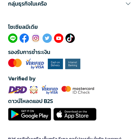
กลุ่มธุรกิจในเครือ
โซเซียลมีเดีย​
รองรับการชำระเงิน
Verified by
ดาวน์โหลดแอป B2S
B2S ธุรกิจในเครือ เซ็นทรัล รีเทล คอร์ปอเรชั่น จำกัด (มหาชน)