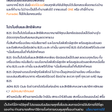
เฟอร์นิเจอร์ดีไซน์ครบฟังก์ชั่น
นอกจากนี้ B2S ยังมี
เฟอร์นิเจอร์
ครบทุกฟังก์ชันให้คุณได้เลือกสรรเพื่อตกแต่งบ้าน
และที่ทำงาน ไม่ว่าจะเป็นโต๊ะทำงานพับได้ จากแบรนด์
ONE
หรือ เก้าอี้ทำงาน
Furradec
ก็มีให้เลือกครบครัน
โปรโมชั่นและสิทธิพิเศษ
B2S จัดเต็มโปรโมชั่นและสิทธิพิเศษมากมายให้คุณเลือกช้อปออนไลน์ได้อย่างจุใจ
อัปเดตทุกเดือนกับแคมเปญลดราคาแรง
ทั้งสินค้าเครื่องเขียน หนังสือขายดี และไอเทมไลฟ์สไตล์สุดชิค พร้อมคูปองส่วนลด
และดีลพิเศษเมื่อช้อปผ่าน B2S.co.th เท่านั้น นอกจากนี้ B2S ยังใจดีส่งฟรีทั่วประเทศ
*เมื่อสั่งครบขั้นต่ำที่บริษัทกำหนด
B2S จัดเต็มโปรโมชั่นและสิทธิพิเศษเพียบ ช้อปออนไลน์ได้เลย! ลดแรงทุกเดือน ทั้ง
เครื่องเขียน หนังสือดัง ของไอเทมไลฟ์สไตล์สุดชิค พร้อมคูปองส่วนลดพิเศษเมื่อซื้อ
ผ่าน B2S.co.th เท่านั้น และส่งฟรีทั่วไทย *เมื่อสั่งครบขั้นต่ำที่บริษัทกำหนด
B2S มีทุกอย่างตอบโจทย์ทุกไลฟ์สไตล์ ไม่ว่าจะเป็นอุปกรณ์อ่านเขียน เครื่องเขียน
ของเล่นเสริมพัฒนาการ หรือเฟอร์นิเจอร์ ช้อปง่าย สะดวก ทุกที่ ทุกเวลา แค่มี App
B2S
สมัคร B2S Club รับข่าวสารโปรโมชั่นก่อนใคร และสิทธิพิเศษเฉพาะสมาชิก! คลิกเลย
สมัครสมาชิกเลย!
👉
#ร้านหนังสือ #ร้านขายหนังสือ ใกล้ฉัน #กระเป๋าใส่ดินสอ #เครื่องเขียนออนไลน์ #ซื้อ
หนังสือ ออนไลน์ #เครื่องเขียน บีทูเอส #ขาย หนังสือ ออนไลน์ #B2S #ร้านเครื่อง
เว็บไซต์นี้มีการใช้คุกกี้ โปรดยอมรับนโยบายคุกกี้เพื่อประสบการณ์การใช้บริการที่ดีที่สุด
เขียนใกล้ฉัน
นโยบายการใช้
ของท่าน ท่านสามารถศึกษาวิธีการตั้งค่าการควบคุมคุกกี้ของท่านผ่าน
*เงื่อนไขเป็นไปตามที่บริษัทฯ กำหนด