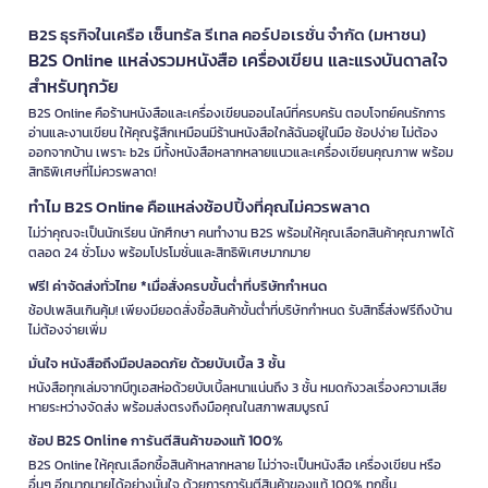
B2S ธุรกิจในเครือ เซ็นทรัล รีเทล คอร์ปอเรชั่น จำกัด (มหาชน)
B2S Online แหล่งรวมหนังสือ เครื่องเขียน และแรงบันดาลใจ
สำหรับทุกวัย
B2S Online คือร้านหนังสือและเครื่องเขียนออนไลน์ที่ครบครัน ตอบโจทย์คนรักการ
อ่านและงานเขียน ให้คุณรู้สึกเหมือนมีร้านหนังสือใกล้ฉันอยู่ในมือ ช้อปง่าย ไม่ต้อง
ออกจากบ้าน เพราะ b2s มีทั้งหนังสือหลากหลายแนวและเครื่องเขียนคุณภาพ พร้อม
สิทธิพิเศษที่ไม่ควรพลาด!
ทำไม B2S Online คือแหล่งช้อปปิ้งที่คุณไม่ควรพลาด
ไม่ว่าคุณจะเป็นนักเรียน นักศึกษา คนทำงาน B2S พร้อมให้คุณเลือกสินค้าคุณภาพได้
ตลอด 24 ชั่วโมง พร้อมโปรโมชั่นและสิทธิพิเศษมากมาย
ฟรี! ค่าจัดส่งทั่วไทย *เมื่อสั่งครบขั้นต่ำที่บริษัทกำหนด
ช้อปเพลินเกินคุ้ม! เพียงมียอดสั่งซื้อสินค้าขั้นต่ำที่บริษัทกำหนด รับสิทธิ์ส่งฟรีถึงบ้าน
ไม่ต้องจ่ายเพิ่ม
มั่นใจ หนังสือถึงมือปลอดภัย ด้วยบับเบิ้ล 3 ชั้น
หนังสือทุกเล่มจากบีทูเอสห่อด้วยบับเบิ้ลหนาแน่นถึง 3 ชั้น หมดกังวลเรื่องความเสีย
หายระหว่างจัดส่ง พร้อมส่งตรงถึงมือคุณในสภาพสมบูรณ์
ช้อป B2S Online การันตีสินค้าของแท้ 100%
B2S Online ให้คุณเลือกซื้อสินค้าหลากหลาย ไม่ว่าจะเป็นหนังสือ เครื่องเขียน หรือ
อื่นๆ อีกมากมายได้อย่างมั่นใจ ด้วยการการันตีสินค้าของแท้ 100% ทุกชิ้น