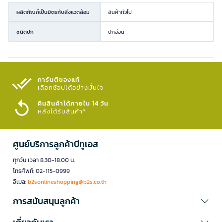
ผลิตภัณฑ์เป็นมิตรกับสิ่งแวดล้อม
สินค้าทั่วไป
ชนิดปก
ปกอ่อน
การันตีของแท้
เลือกช้อปได้อย่างมั่นใจ​
คืนสินค้าได้ภายใน 14 วัน
หลังได้รับสินค้า*
ศูนย์บริการลูกค้าบีทูเอส
ทุกวัน เวลา 8.30-18.00 น.
โทรศัพท์: 02-115-0999
อีเมล:
b2sonlineshopping@b2s.co.th
การสนับสนุนลูกค้า