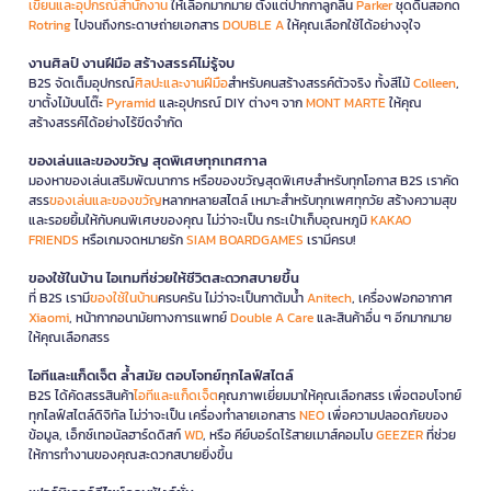
เขียนและอุปกรณ์สำนักงาน
ให้เลือกมากมาย ตั้งแต่ปากกาลูกลื่น
Parker
ชุดดินสอกด
Rotring
ไปจนถึงกระดาษถ่ายเอกสาร
DOUBLE A
ให้คุณเลือกใช้ได้อย่างจุใจ
งานศิลป์ งานฝีมือ สร้างสรรค์ไม่รู้จบ
B2S จัดเต็มอุปกรณ์
ศิลปะและงานฝีมือ
สำหรับคนสร้างสรรค์ตัวจริง ทั้งสีไม้
Colleen
,
ขาตั้งไม้บนโต๊ะ
Pyramid
และอุปกรณ์ DIY ต่างๆ จาก
MONT MARTE
ให้คุณ
สร้างสรรค์ได้อย่างไร้ขีดจำกัด
ของเล่นและของขวัญ สุดพิเศษทุกเทศกาล
มองหาของเล่นเสริมพัฒนาการ หรือของขวัญสุดพิเศษสำหรับทุกโอกาส B2S เราคัด
สรร
ของเล่นและของขวัญ
หลากหลายสไตล์ เหมาะสำหรับทุกเพศทุกวัย สร้างความสุข
และรอยยิ้มให้กับคนพิเศษของคุณ ไม่ว่าจะเป็น กระเป๋าเก็บอุณหภูมิ
KAKAO
FRIENDS
หรือเกมจดหมายรัก
SIAM BOARDGAMES
เรามีครบ!
ของใช้ในบ้าน ไอเทมที่ช่วยให้ชีวิตสะดวกสบายขึ้น
ที่ B2S เรามี
ของใช้ในบ้าน
ครบครัน ไม่ว่าจะเป็นกาต้มน้ำ
Anitech
, เครื่องฟอกอากาศ
Xiaomi
, หน้ากากอนามัยทางการแพทย์
Double A Care
และสินค้าอื่น ๆ อีกมากมาย
ให้คุณเลือกสรร
ไอทีและแก็ดเจ็ต ล้ำสมัย ตอบโจทย์ทุกไลฟ์สไตล์
B2S ได้คัดสรรสินค้า
ไอทีและแก็ดเจ็ต
คุณภาพเยี่ยมมาให้คุณเลือกสรร เพื่อตอบโจทย์
ทุกไลฟ์สไตล์ดิจิทัล ไม่ว่าจะเป็น เครื่องทำลายเอกสาร
NEO
เพื่อความปลอดภัยของ
ข้อมูล, เอ็กซ์เทอนัลฮาร์ดดิสก์
WD
, หรือ คีย์บอร์ดไร้สายเมาส์คอมโบ
GEEZER
ที่ช่วย
ให้การทำงานของคุณสะดวกสบายยิ่งขึ้น