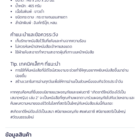
ขนาด : 145 x 210 x 20 มม.
น้ำหนัก : 465 กรัม
เนื้อในพิมพ์ : ขาวดำ
ชนิดกระดาษ : กระดาษถนอมสายตา
สำนักพิมพ์ : อิงค์ทรีบุ๊ค, หสม.
คำแนะนำและข้อควรระวัง
เก็บรักษาหนังสือไว้ในที่แห้งและห่างจากความร้อน
ไม่ควรหันหน้าปกหนังสือเข้าหาแสงแดด
ใช้ผ้าแห้งสะอาดทำความสะอาดฝุ่นที่เกาะบนหน้าหนังสือ
Tip. เทคนิคเล็กๆ ที่แนะนำ
การใช้ที่คั่นหนังสือที่มีดีไซน์สวยงามจะช่วยทำให้คุณอยากหยิบหนังสือขึ้นมาอ่าน
บ่อยขึ้น
สร้างเวลาในการอ่านทุกวันเพื่อให้การอ่านเป็นส่วนหนึ่งของกิจวัตรประจำวัน
หากคุณคือคนที่ชื่นชอบนิยายแนวผจญภัยและแฟนตาซี "เกิดชาติใหม่ต้องได้เป็น
เสนา(หญิง) เล่ม 2" จะเป็นหนังสือที่คุณห้ามพลาด! มาร่วมผจญภัยไปกับเว่ยหลาน และ
ค้นพบความหมายของชีวิตในโลกที่สตรีเป็นใหญ่กับหนังสือเล่มนี้กันเถอะ
#เกิดชาติใหม่ต้องได้เป็นเสนา #นิยายผจญภัย #แฟนตาซี #นิยายสตรีเป็นใหญ่
#วัฒนธรรมใหม่
ข้อมูลสินค้า