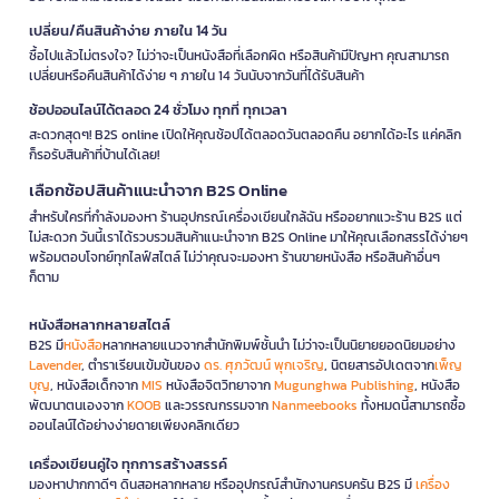
เปลี่ยน/คืนสินค้าง่าย ภายใน 14 วัน
ซื้อไปแล้วไม่ตรงใจ? ไม่ว่าจะเป็นหนังสือที่เลือกผิด หรือสินค้ามีปัญหา คุณสามารถ
เปลี่ยนหรือคืนสินค้าได้ง่าย ๆ ภายใน 14 วันนับจากวันที่ได้รับสินค้า
ช้อปออนไลน์ได้ตลอด 24 ชั่วโมง ทุกที่ ทุกเวลา
สะดวกสุดๆ! B2S online เปิดให้คุณช้อปได้ตลอดวันตลอดคืน อยากได้อะไร แค่คลิก
ก็รอรับสินค้าที่บ้านได้เลย!
เลือกช้อปสินค้าแนะนำจาก B2S Online
สำหรับใครที่กำลังมองหา ร้านอุปกรณ์เครื่องเขียนใกล้ฉัน หรืออยากแวะร้าน B2S แต่
ไม่สะดวก วันนี้เราได้รวบรวมสินค้าแนะนำจาก B2S Online มาให้คุณเลือกสรรได้ง่ายๆ
พร้อมตอบโจทย์ทุกไลฟ์สไตล์ ไม่ว่าคุณจะมองหา ร้านขายหนังสือ หรือสินค้าอื่นๆ
ก็ตาม
หนังสือหลากหลายสไตล์
B2S มี
หนังสือ
หลากหลายแนวจากสำนักพิมพ์ชั้นนำ ไม่ว่าจะเป็นนิยายยอดนิยมอย่าง
Lavender
, ตำราเรียนเข้มข้นของ
ดร. ศุภวัฒน์ พุกเจริญ
, นิตยสารอัปเดตจาก
เพ็ญ
บุญ
, หนังสือเด็กจาก
MIS
หนังสือจิตวิทยาจาก
Mugunghwa Publishing
, หนังสือ
พัฒนาตนเองจาก
KOOB
และวรรณกรรมจาก
Nanmeebooks
ทั้งหมดนี้สามารถซื้อ
ออนไลน์ได้อย่างง่ายดายเพียงคลิกเดียว
เครื่องเขียนคู่ใจ ทุกการสร้างสรรค์
มองหาปากกาดีๆ ดินสอหลากหลาย หรืออุปกรณ์สำนักงานครบครัน B2S มี
เครื่อง