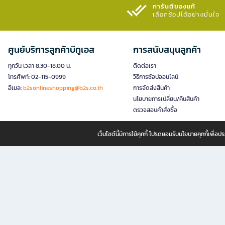
การันตีของแท้
เลือกช้อปได้อย่างมั่นใจ​
ศูนย์บริการลูกค้าบีทูเอส
การสนับสนุนลูกค้า
ทุกวัน เวลา 8.30-18.00 น.
ติดต่อเรา
โทรศัพท์: 02-115-0999
วิธีการช้อปออนไลน์
อีเมล:
b2sonlineshopping@b2s.co.th
การจัดส่งสินค้า
นโยบายการเปลี่ยน/คืนสินค้า
ตรวจสอบคำสั่งซื้อ
เว็บไซต์นี้มีการใช้คุกกี้ โปรดยอมรับนโยบายคุกกี้เพื่