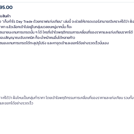
95.00
ับสินค้า
อ "เก็งกำไร Day Trade ด้วยกราฟแท่งเทียน" เล่มนี้ จะช่วยให้เทรดเดอร์สามารถวิเคราะห์ได้ว่า ฝั
ราคา แล้วเลือกเข้าไปอยู่ในกลุ่มมวลชนหมู่มากนั้น ก็จะ
เอาชนะเกมการเทรดนั้น ๆ ได้ ใครที่เข้าใจพฤติกรรมการเคลื่อนที่ของราคาและแท่งเทียนราคาได้ 
ของสัญญาณเชิงเทคนิค ก็จะนำหน้าคนอื่นได้หลายก้าว
ถมองเกมการเทรดได้ทะลุปรุโปร่ง และหาจุดเข้าและออกได้อย่างรวดเร็วนั่นเอง
าะห์ได้ว่า ฝั่งไหนเป็นกลุ่มทำราคา โดยเข้าใจพฤติกรรมการเคลื่อนที่ของราคาและแท่งเทียน รวมทั
าและออกได้อย่างรวดเร็ว