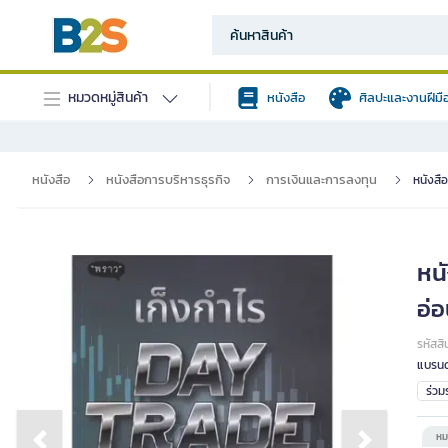
หมวดหมู่สินค้า
หนังสือ
ศิลปะและงานฝีมื
หนังสือ
หนังสือการบริหารธุรกิจ
การเงินและการลงทุน
หนังสื
หน
อ่อ
รหัสสิ
แบรนด
ร่ว
หม