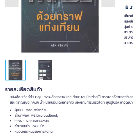
Previous slide
Next slide
฿ 2
เกี่ยวก
หนังสื
ลุ่มทำ
สามารถ
บริบท
สามาร
รายละเอียดสินค้า
หนังสือ "เก็งกำไร Day Trade ด้วยกราฟแท่งเทียน" เล่มนี้จะช่วยให้เทรดเดอร์สามารถวิเคร
สัญญาณเชิงเทคนิค นำหน้าคนอื่นได้หลายก้าว มองเกมการเทรดได้ทะลุปรุโปร่ง หาจุดเข้
ผู้เขียน: ดุสิต ศรียาภัย
สำนักพิมพ์: พราว/proudbook
ISBN : 9786168302514
จำนวนหน้า : 248 หน้า
หมวดหมู่: หนังสือการลงทุน