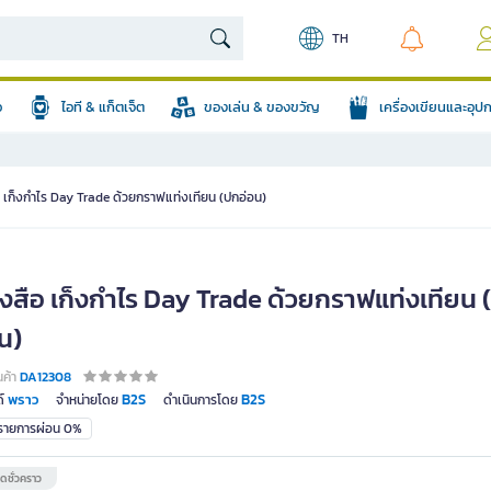
TH
อ
ไอที & แก็ตเจ็ต
ของเล่น & ของขวัญ
เครื่องเขียนและอุ
อ เก็งกำไร Day Trade ด้วยกราฟแท่งเทียน (ปกอ่อน)
ังสือ เก็งกำไร Day Trade ด้วยกราฟแท่งเทียน 
น)
นค้า
DA12308
พราว
B2S
B2S
์
จำหน่ายโดย
ดำเนินการโดย
มรายการผ่อน 0%
ดชั่วคราว