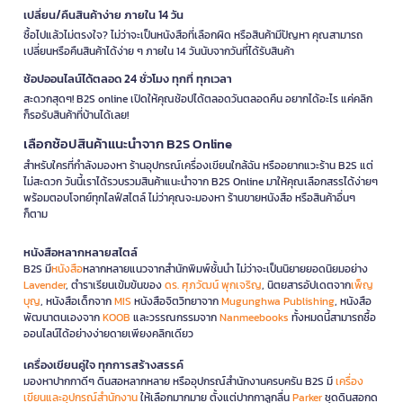
เปลี่ยน/คืนสินค้าง่าย ภายใน 14 วัน
ซื้อไปแล้วไม่ตรงใจ? ไม่ว่าจะเป็นหนังสือที่เลือกผิด หรือสินค้ามีปัญหา คุณสามารถ
เปลี่ยนหรือคืนสินค้าได้ง่าย ๆ ภายใน 14 วันนับจากวันที่ได้รับสินค้า
ช้อปออนไลน์ได้ตลอด 24 ชั่วโมง ทุกที่ ทุกเวลา
สะดวกสุดๆ! B2S online เปิดให้คุณช้อปได้ตลอดวันตลอดคืน อยากได้อะไร แค่คลิก
ก็รอรับสินค้าที่บ้านได้เลย!
เลือกช้อปสินค้าแนะนำจาก B2S Online
สำหรับใครที่กำลังมองหา ร้านอุปกรณ์เครื่องเขียนใกล้ฉัน หรืออยากแวะร้าน B2S แต่
ไม่สะดวก วันนี้เราได้รวบรวมสินค้าแนะนำจาก B2S Online มาให้คุณเลือกสรรได้ง่ายๆ
พร้อมตอบโจทย์ทุกไลฟ์สไตล์ ไม่ว่าคุณจะมองหา ร้านขายหนังสือ หรือสินค้าอื่นๆ
ก็ตาม
หนังสือหลากหลายสไตล์
B2S มี
หนังสือ
หลากหลายแนวจากสำนักพิมพ์ชั้นนำ ไม่ว่าจะเป็นนิยายยอดนิยมอย่าง
Lavender
, ตำราเรียนเข้มข้นของ
ดร. ศุภวัฒน์ พุกเจริญ
, นิตยสารอัปเดตจาก
เพ็ญ
บุญ
, หนังสือเด็กจาก
MIS
หนังสือจิตวิทยาจาก
Mugunghwa Publishing
, หนังสือ
พัฒนาตนเองจาก
KOOB
และวรรณกรรมจาก
Nanmeebooks
ทั้งหมดนี้สามารถซื้อ
ออนไลน์ได้อย่างง่ายดายเพียงคลิกเดียว
เครื่องเขียนคู่ใจ ทุกการสร้างสรรค์
มองหาปากกาดีๆ ดินสอหลากหลาย หรืออุปกรณ์สำนักงานครบครัน B2S มี
เครื่อง
เขียนและอุปกรณ์สำนักงาน
ให้เลือกมากมาย ตั้งแต่ปากกาลูกลื่น
Parker
ชุดดินสอกด