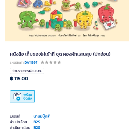
หนังสือ เก็บของให้เข้าที่ ชุด ผองผักแสนสุข (ปกอ่อน)
รหัสสินค้า
DA11397
ร่วมรายการผ่อน 0%
฿ 115.00
พร้อม
จัดส่ง
นานมีบุ๊คส์
แบรนด์
B2S
จำหน่ายโดย
B2S
ดำเนินการโดย