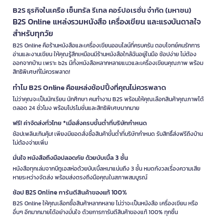
B2S ธุรกิจในเครือ เซ็นทรัล รีเทล คอร์ปอเรชั่น จำกัด (มหาชน)
B2S Online แหล่งรวมหนังสือ เครื่องเขียน และแรงบันดาลใจ
สำหรับทุกวัย
B2S Online คือร้านหนังสือและเครื่องเขียนออนไลน์ที่ครบครัน ตอบโจทย์คนรักการ
อ่านและงานเขียน ให้คุณรู้สึกเหมือนมีร้านหนังสือใกล้ฉันอยู่ในมือ ช้อปง่าย ไม่ต้อง
ออกจากบ้าน เพราะ b2s มีทั้งหนังสือหลากหลายแนวและเครื่องเขียนคุณภาพ พร้อม
สิทธิพิเศษที่ไม่ควรพลาด!
ทำไม B2S Online คือแหล่งช้อปปิ้งที่คุณไม่ควรพลาด
ไม่ว่าคุณจะเป็นนักเรียน นักศึกษา คนทำงาน B2S พร้อมให้คุณเลือกสินค้าคุณภาพได้
ตลอด 24 ชั่วโมง พร้อมโปรโมชั่นและสิทธิพิเศษมากมาย
ฟรี! ค่าจัดส่งทั่วไทย *เมื่อสั่งครบขั้นต่ำที่บริษัทกำหนด
ช้อปเพลินเกินคุ้ม! เพียงมียอดสั่งซื้อสินค้าขั้นต่ำที่บริษัทกำหนด รับสิทธิ์ส่งฟรีถึงบ้าน
ไม่ต้องจ่ายเพิ่ม
มั่นใจ หนังสือถึงมือปลอดภัย ด้วยบับเบิ้ล 3 ชั้น
หนังสือทุกเล่มจากบีทูเอสห่อด้วยบับเบิ้ลหนาแน่นถึง 3 ชั้น หมดกังวลเรื่องความเสีย
หายระหว่างจัดส่ง พร้อมส่งตรงถึงมือคุณในสภาพสมบูรณ์
ช้อป B2S Online การันตีสินค้าของแท้ 100%
B2S Online ให้คุณเลือกซื้อสินค้าหลากหลาย ไม่ว่าจะเป็นหนังสือ เครื่องเขียน หรือ
อื่นๆ อีกมากมายได้อย่างมั่นใจ ด้วยการการันตีสินค้าของแท้ 100% ทุกชิ้น