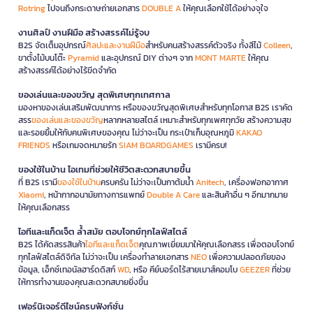
Rotring
ไปจนถึงกระดาษถ่ายเอกสาร
DOUBLE A
ให้คุณเลือกใช้ได้อย่างจุใจ
งานศิลป์ งานฝีมือ สร้างสรรค์ไม่รู้จบ
B2S จัดเต็มอุปกรณ์
ศิลปะและงานฝีมือ
สำหรับคนสร้างสรรค์ตัวจริง ทั้งสีไม้
Colleen
,
ขาตั้งไม้บนโต๊ะ
Pyramid
และอุปกรณ์ DIY ต่างๆ จาก
MONT MARTE
ให้คุณ
สร้างสรรค์ได้อย่างไร้ขีดจำกัด
ของเล่นและของขวัญ สุดพิเศษทุกเทศกาล
มองหาของเล่นเสริมพัฒนาการ หรือของขวัญสุดพิเศษสำหรับทุกโอกาส B2S เราคัด
สรร
ของเล่นและของขวัญ
หลากหลายสไตล์ เหมาะสำหรับทุกเพศทุกวัย สร้างความสุข
และรอยยิ้มให้กับคนพิเศษของคุณ ไม่ว่าจะเป็น กระเป๋าเก็บอุณหภูมิ
KAKAO
FRIENDS
หรือเกมจดหมายรัก
SIAM BOARDGAMES
เรามีครบ!
ของใช้ในบ้าน ไอเทมที่ช่วยให้ชีวิตสะดวกสบายขึ้น
ที่ B2S เรามี
ของใช้ในบ้าน
ครบครัน ไม่ว่าจะเป็นกาต้มน้ำ
Anitech
, เครื่องฟอกอากาศ
Xiaomi
, หน้ากากอนามัยทางการแพทย์
Double A Care
และสินค้าอื่น ๆ อีกมากมาย
ให้คุณเลือกสรร
ไอทีและแก็ดเจ็ต ล้ำสมัย ตอบโจทย์ทุกไลฟ์สไตล์
B2S ได้คัดสรรสินค้า
ไอทีและแก็ดเจ็ต
คุณภาพเยี่ยมมาให้คุณเลือกสรร เพื่อตอบโจทย์
ทุกไลฟ์สไตล์ดิจิทัล ไม่ว่าจะเป็น เครื่องทำลายเอกสาร
NEO
เพื่อความปลอดภัยของ
ข้อมูล, เอ็กซ์เทอนัลฮาร์ดดิสก์
WD
, หรือ คีย์บอร์ดไร้สายเมาส์คอมโบ
GEEZER
ที่ช่วย
ให้การทำงานของคุณสะดวกสบายยิ่งขึ้น
เฟอร์นิเจอร์ดีไซน์ครบฟังก์ชั่น