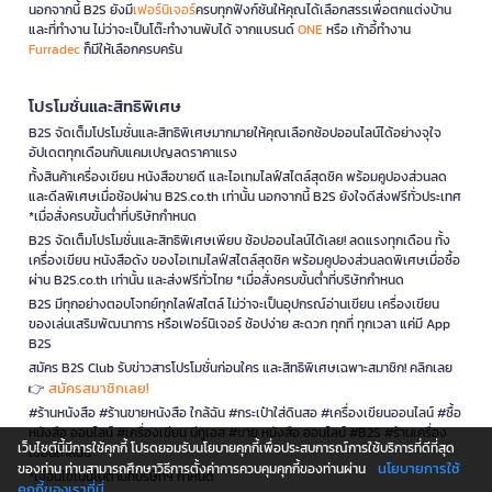
นอกจากนี้ B2S ยังมี
เฟอร์นิเจอร์
ครบทุกฟังก์ชันให้คุณได้เลือกสรรเพื่อตกแต่งบ้าน
และที่ทำงาน ไม่ว่าจะเป็นโต๊ะทำงานพับได้ จากแบรนด์
ONE
หรือ เก้าอี้ทำงาน
Furradec
ก็มีให้เลือกครบครัน
โปรโมชั่นและสิทธิพิเศษ
B2S จัดเต็มโปรโมชั่นและสิทธิพิเศษมากมายให้คุณเลือกช้อปออนไลน์ได้อย่างจุใจ
อัปเดตทุกเดือนกับแคมเปญลดราคาแรง
ทั้งสินค้าเครื่องเขียน หนังสือขายดี และไอเทมไลฟ์สไตล์สุดชิค พร้อมคูปองส่วนลด
และดีลพิเศษเมื่อช้อปผ่าน B2S.co.th เท่านั้น นอกจากนี้ B2S ยังใจดีส่งฟรีทั่วประเทศ
*เมื่อสั่งครบขั้นต่ำที่บริษัทกำหนด
B2S จัดเต็มโปรโมชั่นและสิทธิพิเศษเพียบ ช้อปออนไลน์ได้เลย! ลดแรงทุกเดือน ทั้ง
เครื่องเขียน หนังสือดัง ของไอเทมไลฟ์สไตล์สุดชิค พร้อมคูปองส่วนลดพิเศษเมื่อซื้อ
ผ่าน B2S.co.th เท่านั้น และส่งฟรีทั่วไทย *เมื่อสั่งครบขั้นต่ำที่บริษัทกำหนด
B2S มีทุกอย่างตอบโจทย์ทุกไลฟ์สไตล์ ไม่ว่าจะเป็นอุปกรณ์อ่านเขียน เครื่องเขียน
ของเล่นเสริมพัฒนาการ หรือเฟอร์นิเจอร์ ช้อปง่าย สะดวก ทุกที่ ทุกเวลา แค่มี App
B2S
สมัคร B2S Club รับข่าวสารโปรโมชั่นก่อนใคร และสิทธิพิเศษเฉพาะสมาชิก! คลิกเลย
สมัครสมาชิกเลย!
👉
#ร้านหนังสือ #ร้านขายหนังสือ ใกล้ฉัน #กระเป๋าใส่ดินสอ #เครื่องเขียนออนไลน์ #ซื้อ
หนังสือ ออนไลน์ #เครื่องเขียน บีทูเอส #ขาย หนังสือ ออนไลน์ #B2S #ร้านเครื่อง
เว็บไซต์นี้มีการใช้คุกกี้ โปรดยอมรับนโยบายคุกกี้เพื่อประสบการณ์การใช้บริการที่ดีที่สุด
เขียนใกล้ฉัน
นโยบายการใช้
ของท่าน ท่านสามารถศึกษาวิธีการตั้งค่าการควบคุมคุกกี้ของท่านผ่าน
*เงื่อนไขเป็นไปตามที่บริษัทฯ กำหนด
คุกกี้ของเราที่นี่