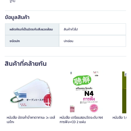
ฐาน
ข้อมูลสินค้า
ผลิตภัณฑ์เป็นมิตรกับสิ่งแวดล้อม
สินค้าทั่วไป
ชนิดปก
ปกอ่อน
สินค้าที่คล้ายกัน
หนังสือ บัตรคำจำคาตากานะ วะ เซส์
หนังสือ เตรียมสอบวัดระดับ N4
หนังสือ 1,00
เอโกะ
การฟัง+CD 2 แผ่น