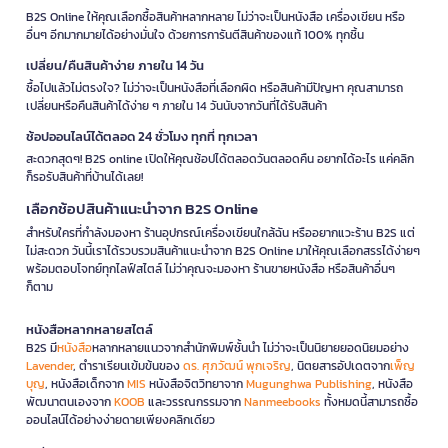
B2S Online ให้คุณเลือกซื้อสินค้าหลากหลาย ไม่ว่าจะเป็นหนังสือ เครื่องเขียน หรือ
อื่นๆ อีกมากมายได้อย่างมั่นใจ ด้วยการการันตีสินค้าของแท้ 100% ทุกชิ้น
เปลี่ยน/คืนสินค้าง่าย ภายใน 14 วัน
ซื้อไปแล้วไม่ตรงใจ? ไม่ว่าจะเป็นหนังสือที่เลือกผิด หรือสินค้ามีปัญหา คุณสามารถ
เปลี่ยนหรือคืนสินค้าได้ง่าย ๆ ภายใน 14 วันนับจากวันที่ได้รับสินค้า
ช้อปออนไลน์ได้ตลอด 24 ชั่วโมง ทุกที่ ทุกเวลา
สะดวกสุดๆ! B2S online เปิดให้คุณช้อปได้ตลอดวันตลอดคืน อยากได้อะไร แค่คลิก
ก็รอรับสินค้าที่บ้านได้เลย!
เลือกช้อปสินค้าแนะนำจาก B2S Online
สำหรับใครที่กำลังมองหา ร้านอุปกรณ์เครื่องเขียนใกล้ฉัน หรืออยากแวะร้าน B2S แต่
ไม่สะดวก วันนี้เราได้รวบรวมสินค้าแนะนำจาก B2S Online มาให้คุณเลือกสรรได้ง่ายๆ
พร้อมตอบโจทย์ทุกไลฟ์สไตล์ ไม่ว่าคุณจะมองหา ร้านขายหนังสือ หรือสินค้าอื่นๆ
ก็ตาม
หนังสือหลากหลายสไตล์
B2S มี
หนังสือ
หลากหลายแนวจากสำนักพิมพ์ชั้นนำ ไม่ว่าจะเป็นนิยายยอดนิยมอย่าง
Lavender
, ตำราเรียนเข้มข้นของ
ดร. ศุภวัฒน์ พุกเจริญ
, นิตยสารอัปเดตจาก
เพ็ญ
บุญ
, หนังสือเด็กจาก
MIS
หนังสือจิตวิทยาจาก
Mugunghwa Publishing
, หนังสือ
พัฒนาตนเองจาก
KOOB
และวรรณกรรมจาก
Nanmeebooks
ทั้งหมดนี้สามารถซื้อ
ออนไลน์ได้อย่างง่ายดายเพียงคลิกเดียว