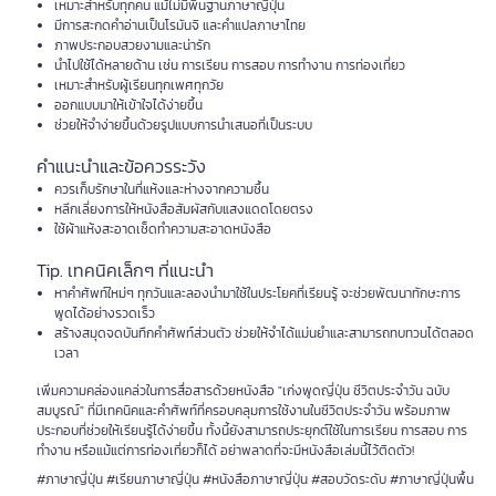
เหมาะสำหรับทุกคน แม้ไม่มีพื้นฐานภาษาญี่ปุ่น
มีการสะกดคำอ่านเป็นโรมันจิ และคำแปลภาษาไทย
ภาพประกอบสวยงามและน่ารัก
นำไปใช้ได้หลายด้าน เช่น การเรียน การสอบ การทำงาน การท่องเที่ยว
เหมาะสำหรับผู้เรียนทุกเพศทุกวัย
ออกแบบมาให้เข้าใจได้ง่ายขึ้น
ช่วยให้จำง่ายขึ้นด้วยรูปแบบการนำเสนอที่เป็นระบบ
คำแนะนำและข้อควรระวัง
ควรเก็บรักษาในที่แห้งและห่างจากความชื้น
หลีกเลี่ยงการให้หนังสือสัมผัสกับแสงแดดโดยตรง
ใช้ผ้าแห้งสะอาดเช็ดทำความสะอาดหนังสือ
Tip. เทคนิคเล็กๆ ที่แนะนำ
หาคำศัพท์ใหม่ๆ ทุกวันและลองนำมาใช้ในประโยคที่เรียนรู้ จะช่วยพัฒนาทักษะการ
พูดได้อย่างรวดเร็ว
สร้างสมุดจดบันทึกคำศัพท์ส่วนตัว ช่วยให้จำได้แม่นยำและสามารถทบทวนได้ตลอด
เวลา
เพิ่มความคล่องแคล่วในการสื่อสารด้วยหนังสือ "เก่งพูดญี่ปุ่น ชีวิตประจำวัน ฉบับ
สมบูรณ์" ที่มีเทคนิคและคำศัพท์ที่ครอบคลุมการใช้งานในชีวิตประจำวัน พร้อมภาพ
ประกอบที่ช่วยให้เรียนรู้ได้ง่ายขึ้น ทั้งนี้ยังสามารถประยุกต์ใช้ในการเรียน การสอบ การ
ทำงาน หรือแม้แต่การท่องเที่ยวก็ได้ อย่าพลาดที่จะมีหนังสือเล่มนี้ไว้ติดตัว!
#ภาษาญี่ปุ่น #เรียนภาษาญี่ปุ่น #หนังสือภาษาญี่ปุ่น #สอบวัดระดับ #ภาษาญี่ปุ่นพื้น