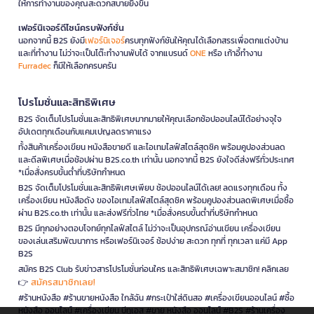
ให้การทำงานของคุณสะดวกสบายยิ่งขึ้น
เฟอร์นิเจอร์ดีไซน์ครบฟังก์ชั่น
นอกจากนี้ B2S ยังมี
เฟอร์นิเจอร์
ครบทุกฟังก์ชันให้คุณได้เลือกสรรเพื่อตกแต่งบ้าน
และที่ทำงาน ไม่ว่าจะเป็นโต๊ะทำงานพับได้ จากแบรนด์
ONE
หรือ เก้าอี้ทำงาน
Furradec
ก็มีให้เลือกครบครัน
โปรโมชั่นและสิทธิพิเศษ
B2S จัดเต็มโปรโมชั่นและสิทธิพิเศษมากมายให้คุณเลือกช้อปออนไลน์ได้อย่างจุใจ
อัปเดตทุกเดือนกับแคมเปญลดราคาแรง
ทั้งสินค้าเครื่องเขียน หนังสือขายดี และไอเทมไลฟ์สไตล์สุดชิค พร้อมคูปองส่วนลด
และดีลพิเศษเมื่อช้อปผ่าน B2S.co.th เท่านั้น นอกจากนี้ B2S ยังใจดีส่งฟรีทั่วประเทศ
*เมื่อสั่งครบขั้นต่ำที่บริษัทกำหนด
B2S จัดเต็มโปรโมชั่นและสิทธิพิเศษเพียบ ช้อปออนไลน์ได้เลย! ลดแรงทุกเดือน ทั้ง
เครื่องเขียน หนังสือดัง ของไอเทมไลฟ์สไตล์สุดชิค พร้อมคูปองส่วนลดพิเศษเมื่อซื้อ
ผ่าน B2S.co.th เท่านั้น และส่งฟรีทั่วไทย *เมื่อสั่งครบขั้นต่ำที่บริษัทกำหนด
B2S มีทุกอย่างตอบโจทย์ทุกไลฟ์สไตล์ ไม่ว่าจะเป็นอุปกรณ์อ่านเขียน เครื่องเขียน
ของเล่นเสริมพัฒนาการ หรือเฟอร์นิเจอร์ ช้อปง่าย สะดวก ทุกที่ ทุกเวลา แค่มี App
B2S
สมัคร B2S Club รับข่าวสารโปรโมชั่นก่อนใคร และสิทธิพิเศษเฉพาะสมาชิก! คลิกเลย
สมัครสมาชิกเลย!
👉
#ร้านหนังสือ #ร้านขายหนังสือ ใกล้ฉัน #กระเป๋าใส่ดินสอ #เครื่องเขียนออนไลน์ #ซื้อ
หนังสือ ออนไลน์ #เครื่องเขียน บีทูเอส #ขาย หนังสือ ออนไลน์ #B2S #ร้านเครื่อง