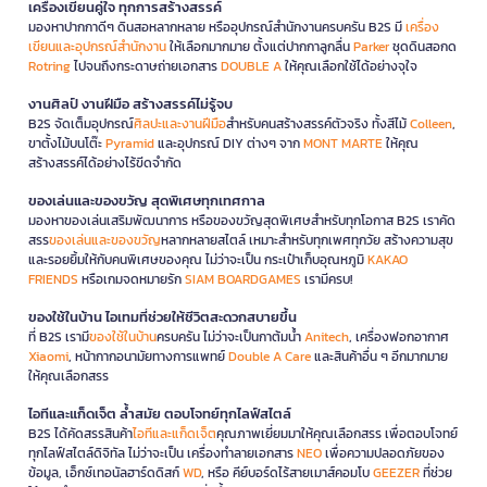
เครื่องเขียนคู่ใจ ทุกการสร้างสรรค์
มองหาปากกาดีๆ ดินสอหลากหลาย หรืออุปกรณ์สำนักงานครบครัน B2S มี
เครื่อง
เขียนและอุปกรณ์สำนักงาน
ให้เลือกมากมาย ตั้งแต่ปากกาลูกลื่น
Parker
ชุดดินสอกด
Rotring
ไปจนถึงกระดาษถ่ายเอกสาร
DOUBLE A
ให้คุณเลือกใช้ได้อย่างจุใจ
งานศิลป์ งานฝีมือ สร้างสรรค์ไม่รู้จบ
B2S จัดเต็มอุปกรณ์
ศิลปะและงานฝีมือ
สำหรับคนสร้างสรรค์ตัวจริง ทั้งสีไม้
Colleen
,
ขาตั้งไม้บนโต๊ะ
Pyramid
และอุปกรณ์ DIY ต่างๆ จาก
MONT MARTE
ให้คุณ
สร้างสรรค์ได้อย่างไร้ขีดจำกัด
ของเล่นและของขวัญ สุดพิเศษทุกเทศกาล
มองหาของเล่นเสริมพัฒนาการ หรือของขวัญสุดพิเศษสำหรับทุกโอกาส B2S เราคัด
สรร
ของเล่นและของขวัญ
หลากหลายสไตล์ เหมาะสำหรับทุกเพศทุกวัย สร้างความสุข
และรอยยิ้มให้กับคนพิเศษของคุณ ไม่ว่าจะเป็น กระเป๋าเก็บอุณหภูมิ
KAKAO
FRIENDS
หรือเกมจดหมายรัก
SIAM BOARDGAMES
เรามีครบ!
ของใช้ในบ้าน ไอเทมที่ช่วยให้ชีวิตสะดวกสบายขึ้น
ที่ B2S เรามี
ของใช้ในบ้าน
ครบครัน ไม่ว่าจะเป็นกาต้มน้ำ
Anitech
, เครื่องฟอกอากาศ
Xiaomi
, หน้ากากอนามัยทางการแพทย์
Double A Care
และสินค้าอื่น ๆ อีกมากมาย
ให้คุณเลือกสรร
ไอทีและแก็ดเจ็ต ล้ำสมัย ตอบโจทย์ทุกไลฟ์สไตล์
B2S ได้คัดสรรสินค้า
ไอทีและแก็ดเจ็ต
คุณภาพเยี่ยมมาให้คุณเลือกสรร เพื่อตอบโจทย์
ทุกไลฟ์สไตล์ดิจิทัล ไม่ว่าจะเป็น เครื่องทำลายเอกสาร
NEO
เพื่อความปลอดภัยของ
ข้อมูล, เอ็กซ์เทอนัลฮาร์ดดิสก์
WD
, หรือ คีย์บอร์ดไร้สายเมาส์คอมโบ
GEEZER
ที่ช่วย