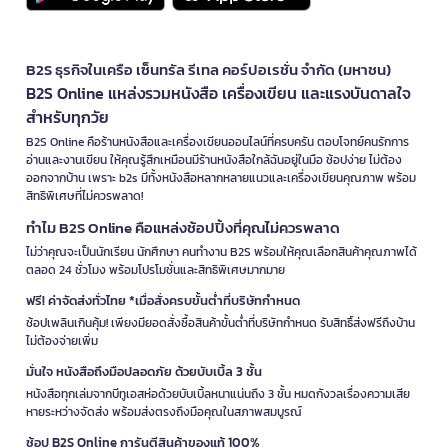
B2S ธุรกิจในเครือ เซ็นทรัล รีเทล คอร์ปอเรชั่น จำกัด (มหาชน)
B2S Online แหล่งรวมหนังสือ เครื่องเขียน และแรงบันดาลใจ
สำหรับทุกวัย
B2S Online คือร้านหนังสือและเครื่องเขียนออนไลน์ที่ครบครัน ตอบโจทย์คนรักการ
อ่านและงานเขียน ให้คุณรู้สึกเหมือนมีร้านหนังสือใกล้ฉันอยู่ในมือ ช้อปง่าย ไม่ต้อง
ออกจากบ้าน เพราะ b2s มีทั้งหนังสือหลากหลายแนวและเครื่องเขียนคุณภาพ พร้อม
สิทธิพิเศษที่ไม่ควรพลาด!
ทำไม B2S Online คือแหล่งช้อปปิ้งที่คุณไม่ควรพลาด
ไม่ว่าคุณจะเป็นนักเรียน นักศึกษา คนทำงาน B2S พร้อมให้คุณเลือกสินค้าคุณภาพได้
ตลอด 24 ชั่วโมง พร้อมโปรโมชั่นและสิทธิพิเศษมากมาย
ฟรี! ค่าจัดส่งทั่วไทย *เมื่อสั่งครบขั้นต่ำที่บริษัทกำหนด
ช้อปเพลินเกินคุ้ม! เพียงมียอดสั่งซื้อสินค้าขั้นต่ำที่บริษัทกำหนด รับสิทธิ์ส่งฟรีถึงบ้าน
ไม่ต้องจ่ายเพิ่ม
มั่นใจ หนังสือถึงมือปลอดภัย ด้วยบับเบิ้ล 3 ชั้น
หนังสือทุกเล่มจากบีทูเอสห่อด้วยบับเบิ้ลหนาแน่นถึง 3 ชั้น หมดกังวลเรื่องความเสีย
หายระหว่างจัดส่ง พร้อมส่งตรงถึงมือคุณในสภาพสมบูรณ์
ช้อป B2S Online การันตีสินค้าของแท้ 100%