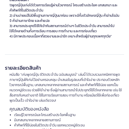
เกี่ยวกับสินค้า
1)พูดญี่ปุ่นเก่งได้ด้วยการเรียนรู้ผ่านไวยากรณ์ โครงสร้างประโยค บทสนทนา และ
คำศัพท์ที่ในชีวิตประจำวัน
2) อ่านง่ายแม้ไม่มีพื้นฐานภาษาญี่ปุ่นมาก่อน เพราะมีทั้งตัวอักษรญี่ปุ่น คำอ่านโรมัน
จิ คำอ่านภาษาไทย และคำแปล
3) สามารถประยุกต์ใช้ให้เข้ากับสถานการณ์ต่างๆ ในชีวิตประจำวัน สามารถนำไป
ใช้ได้หลายด้านทั้งการเรียน การสอบ การทำงาน และการท่องเที่ยว
4) มีภาพประกอบเนื้อหาที่สวยงามและน่ารัก เหมาะสำหรับผู้อ่านทุกเพศทุกวัย"
รายละเอียดสินค้า
หนังสือ "เก่งพูดญี่ปุ่น ชีวิตประจำวัน ฉบับสมบูรณ์" เล่มนี้ ได้รวบรวมเทคนิคการพูด
ภาษาญี่ปุ่นให้เก่งไว้อย่างครอบคลุม นำเสนอในรูปแบบที่เข้าใจง่าย ประกอบด้วยหลัก
ไวยากรณ์พื้นฐาน, บทสนทนาหลากหลายสถานการณ์ และคำศัพท์ที่ใช้บ่อย แยกเป็น
หมวดหมู่ชัดเจน ช่วยให้จำง่าย ซึ่งผู้อ่านสามารถนำไปประยุกต์ใช้ได้หลากหลาย เช่น ใช้
สื่อสารกับคนต่างชาติ ใช้ในการเรียนการสอบ การทำงาน หรือแม้แต่ใช้เพื่อท่องเที่ยว
พูดเป็นเร็ว เข้าใจง่าย เล่มเดียวจบ!
คุณสมบัติของหนังสือ
เรียนรู้ไวยากรณ์และโครงสร้างประโยคพื้นฐาน
มีบทสนทนาหลากหลายสถานการณ์
คำศัพท์ที่ใช้บ่อยในชีวิตประจำวัน แยกหมวดหมู่ชัดเจน