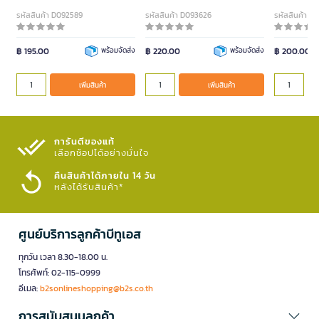
รหัสสินค้า D092589
รหัสสินค้า D093626
รหัสสินค้า 
฿ 195.00
พร้อมจัดส่ง
฿ 220.00
พร้อมจัดส่ง
฿ 200.00
เพิ่มสินค้า
เพิ่มสินค้า
การันตีของแท้
เลือกช้อปได้อย่างมั่นใจ​
คืนสินค้าได้ภายใน 14 วัน
หลังได้รับสินค้า*
ศูนย์บริการลูกค้าบีทูเอส
ทุกวัน เวลา 8.30-18.00 น.
โทรศัพท์: 02-115-0999
อีเมล:
b2sonlineshopping@b2s.co.th
การสนับสนุนลูกค้า