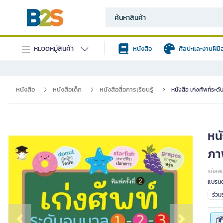
หมวดหมู่สินค้า
หนังสือ
ศิลปะและงานฝีมื
หนังสือ
หนังสือเด็ก
หนังสือสื่อการเรียนรู้
หนังสือ เก่งศัพท์ระด
หนั
ภา
รหัสสิ
แบรนด
ร่ว