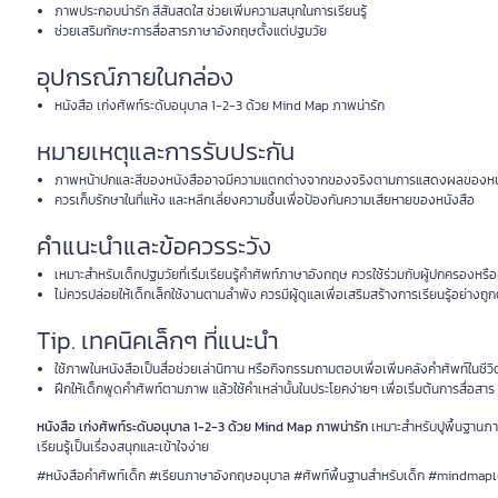
ภาพประกอบน่ารัก สีสันสดใส ช่วยเพิ่มความสนุกในการเรียนรู้
ช่วยเสริมทักษะการสื่อสารภาษาอังกฤษตั้งแต่ปฐมวัย
อุปกรณ์ภายในกล่อง
หนังสือ เก่งศัพท์ระดับอนุบาล 1-2-3 ด้วย Mind Map ภาพน่ารัก
หมายเหตุและการรับประกัน
ภาพหน้าปกและสีของหนังสืออาจมีความแตกต่างจากของจริงตามการแสดงผลของหน
ควรเก็บรักษาในที่แห้ง และหลีกเลี่ยงความชื้นเพื่อป้องกันความเสียหายของหนังสือ
คำแนะนำและข้อควรระวัง
เหมาะสำหรับเด็กปฐมวัยที่เริ่มเรียนรู้คำศัพท์ภาษาอังกฤษ ควรใช้ร่วมกับผู้ปกครองหรื
ไม่ควรปล่อยให้เด็กเล็กใช้งานตามลำพัง ควรมีผู้ดูแลเพื่อเสริมสร้างการเรียนรู้อย่างถู
Tip. เทคนิคเล็กๆ ที่แนะนำ
ใช้ภาพในหนังสือเป็นสื่อช่วยเล่านิทาน หรือกิจกรรมถามตอบเพื่อเพิ่มคลังคำศัพท์ในชีว
ฝึกให้เด็กพูดคำศัพท์ตามภาพ แล้วใช้คำเหล่านั้นในประโยคง่ายๆ เพื่อเริ่มต้นการสื่อสาร
หนังสือ เก่งศัพท์ระดับอนุบาล 1-2-3 ด้วย Mind Map ภาพน่ารัก
เหมาะสำหรับปูพื้นฐานภาษ
เรียนรู้เป็นเรื่องสนุกและเข้าใจง่าย
#หนังสือคำศัพท์เด็ก #เรียนภาษาอังกฤษอนุบาล #ศัพท์พื้นฐานสำหรับเด็ก #mindmapเด็