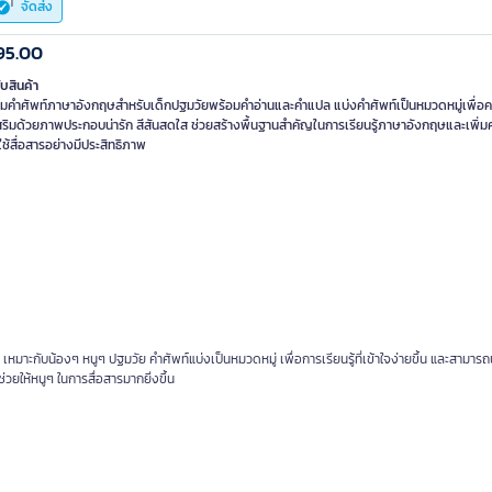
จัดส่ง
95.00
ับสินค้า
มคำศัพท์ภาษาอังกฤษสำหรับเด็กปฐมวัยพร้อมคำอ่านและคำแปล แบ่งคำศัพท์เป็นหมวดหมู่เพื่อค
สริมด้วยภาพประกอบน่ารัก สีสันสดใส ช่วยสร้างพื้นฐานสำคัญในการเรียนรู้ภาษาอังกฤษและเพิ่มค
ช้สื่อสารอย่างมีประสิทธิภาพ
กับน้องๆ หนูๆ ปฐมวัย คำศัพท์แบ่งเป็นหมวดหมู่ เพื่อการเรียนรู้ที่เข้าใจง่ายขึ้น และสามารถ
วยให้หนูๆ ในการสื่อสารมากยิ่งขึ้น