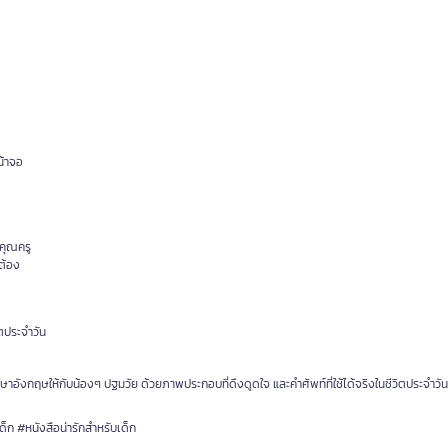
้าจอ
อคุณครู
กต้อง
ิตประจำวัน
าอังกฤษให้กับน้องๆ ปฐมวัย ด้วยภาพประกอบที่ดึงดูดใจ และคำศัพท์ที่ใช้ได้จริงในชีวิตประจำวัน
ก #หนังสือน่ารักสำหรับเด็ก