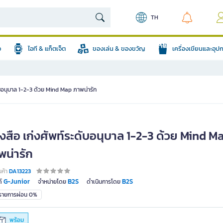
TH
อ
ไอที & แก็ตเจ็ต
ของเล่น & ของขวัญ
เครื่องเขียนและอุ
ับอนุบาล 1-2-3 ด้วย Mind Map ภาพน่ารัก
งสือ เก่งศัพท์ระดับอนุบาล 1-2-3 ด้วย Mind M
พน่ารัก
นค้า
DA13223
G-Junior
B2S
B2S
์
จำหน่ายโดย
ดำเนินการโดย
มรายการผ่อน 0%
พร้อม