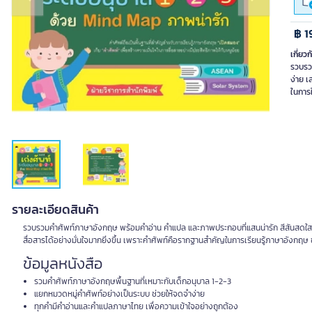
Previous slide
Next slide
฿ 1
เกี่ยวก
รวบรว
ง่าย เ
ในการใ
รายละเอียดสินค้า
รวบรวมคำศัพท์ภาษาอังกฤษ พร้อมคำอ่าน คำแปล และภาพประกอบที่แสนน่ารัก สีสันสดใส เหมาะ
สื่อสารได้อย่างมั่นใจมากยิ่งขึ้น เพราะคำศัพท์คือรากฐานสำคัญในการเรียนรู้ภาษาอังกฤษ ช่
ข้อมูลหนังสือ
รวมคำศัพท์ภาษาอังกฤษพื้นฐานที่เหมาะกับเด็กอนุบาล 1-2-3
แยกหมวดหมู่คำศัพท์อย่างเป็นระบบ ช่วยให้จดจำง่าย
ทุกคำมีคำอ่านและคำแปลภาษาไทย เพื่อความเข้าใจอย่างถูกต้อง