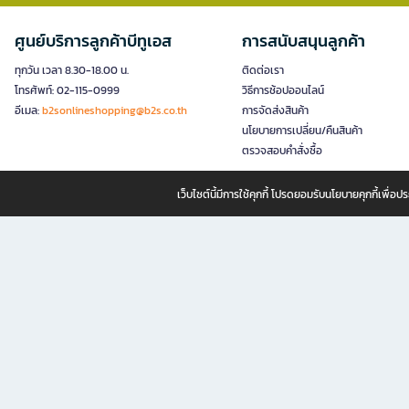
ศูนย์บริการลูกค้าบีทูเอส
การสนับสนุนลูกค้า
ทุกวัน เวลา 8.30-18.00 น.
ติดต่อเรา
โทรศัพท์: 02-115-0999
วิธีการช้อปออนไลน์
อีเมล:
b2sonlineshopping@b2s.co.th
การจัดส่งสินค้า
นโยบายการเปลี่ยน/คืนสินค้า
ตรวจสอบคำสั่งซื้อ
เว็บไซต์นี้มีการใช้คุกกี้ โปรดยอมรับนโยบายคุกกี้เพื่