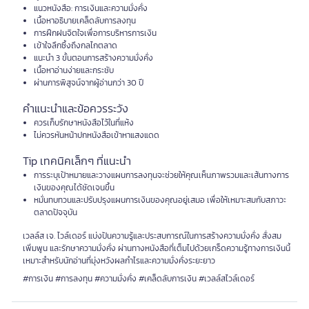
แนวหนังสือ: การเงินและความมั่งคั่ง
เนื้อหาอธิบายเคล็ดลับการลงทุน
การฝึกฝนจิตใจเพื่อการบริหารการเงิน
เข้าใจลึกซึ้งถึงกลไกตลาด
แนะนำ 3 ขั้นตอนการสร้างความมั่งคั่ง
เนื้อหาอ่านง่ายและกระชับ
ผ่านการพิสูจน์จากผู้อ่านกว่า 30 ปี
คำแนะนำและข้อควรระวัง
ควรเก็บรักษาหนังสือไว้ในที่แห้ง
ไม่ควรหันหน้าปกหนังสือเข้าหาแสงแดด
Tip เทคนิคเล็กๆ ที่แนะนำ
การระบุเป้าหมายและวางแผนการลงทุนจะช่วยให้คุณเห็นภาพรวมและเส้นทางการ
เงินของคุณได้ชัดเจนขึ้น
หมั่นทบทวนและปรับปรุงแผนการเงินของคุณอยู่เสมอ เพื่อให้เหมาะสมกับสภาวะ
ตลาดปัจจุบัน
เวลล์ส เจ. ไวล์เดอร์ แบ่งปันความรู้และประสบการณ์ในการสร้างความมั่งคั่ง สั่งสม
เพิ่มพูน และรักษาความมั่งคั่ง ผ่านทางหนังสือที่เต็มไปด้วยเกร็ดความรู้ทางการเงินนี้
เหมาะสำหรับนักอ่านที่มุ่งหวังผลกำไรและความมั่งคั่งระยะยาว
#การเงิน #การลงทุน #ความมั่งคั่ง #เคล็ดลับการเงิน #เวลล์สไวล์เดอร์