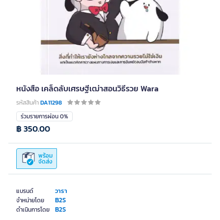
หนังสือ เคล็ดลับเศรษฐีเฒ่าสอนวิธีรวย Wara
รหัสสินค้า
DA11298
ร่วมรายการผ่อน 0%
฿ 350.00
พร้อม
จัดส่ง
วารา
แบรนด์
B2S
จำหน่ายโดย
B2S
ดำเนินการโดย