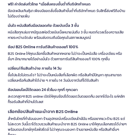
ฟรี! ค่าจัดส่งทั่วไทย *เมื่อสั่งครบขั้นต่ำที่บริษัทกำหนด
ช้อปเพลินเกินคุ้ม! เพียงมียอดสั่งซื้อสินค้าขั้นต่ำที่บริษัทกำหนด รับสิทธิ์ส่งฟรีถึงบ้าน
ไม่ต้องจ่ายเพิ่ม
มั่นใจ หนังสือถึงมือปลอดภัย ด้วยบับเบิ้ล 3 ชั้น
หนังสือทุกเล่มจากบีทูเอสห่อด้วยบับเบิ้ลหนาแน่นถึง 3 ชั้น หมดกังวลเรื่องความเสีย
หายระหว่างจัดส่ง พร้อมส่งตรงถึงมือคุณในสภาพสมบูรณ์
ช้อป B2S Online การันตีสินค้าของแท้ 100%
B2S Online ให้คุณเลือกซื้อสินค้าหลากหลาย ไม่ว่าจะเป็นหนังสือ เครื่องเขียน หรือ
อื่นๆ อีกมากมายได้อย่างมั่นใจ ด้วยการการันตีสินค้าของแท้ 100% ทุกชิ้น
เปลี่ยน/คืนสินค้าง่าย ภายใน 14 วัน
ซื้อไปแล้วไม่ตรงใจ? ไม่ว่าจะเป็นหนังสือที่เลือกผิด หรือสินค้ามีปัญหา คุณสามารถ
เปลี่ยนหรือคืนสินค้าได้ง่าย ๆ ภายใน 14 วันนับจากวันที่ได้รับสินค้า
ช้อปออนไลน์ได้ตลอด 24 ชั่วโมง ทุกที่ ทุกเวลา
สะดวกสุดๆ! B2S online เปิดให้คุณช้อปได้ตลอดวันตลอดคืน อยากได้อะไร แค่คลิก
ก็รอรับสินค้าที่บ้านได้เลย!
เลือกช้อปสินค้าแนะนำจาก B2S Online
สำหรับใครที่กำลังมองหา ร้านอุปกรณ์เครื่องเขียนใกล้ฉัน หรืออยากแวะร้าน B2S แต่
ไม่สะดวก วันนี้เราได้รวบรวมสินค้าแนะนำจาก B2S Online มาให้คุณเลือกสรรได้ง่ายๆ
พร้อมตอบโจทย์ทุกไลฟ์สไตล์ ไม่ว่าคุณจะมองหา ร้านขายหนังสือ หรือสินค้าอื่นๆ
ก็ตาม