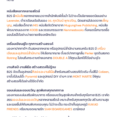
หนังสือหลากหลายสไตล์
B2S มี
หนังสือ
หลากหลายแนวจากสำนักพิมพ์ชั้นนำ ไม่ว่าจะเป็นนิยายยอดนิยมอย่าง
Lavender
, ตำราเรียนเข้มข้นของ
ดร. ศุภวัฒน์ พุกเจริญ
, นิตยสารอัปเดตจาก
เพ็ญ
บุญ
, หนังสือเด็กจาก
MIS
หนังสือจิตวิทยาจาก
Mugunghwa Publishing
, หนังสือ
พัฒนาตนเองจาก
KOOB
และวรรณกรรมจาก
Nanmeebooks
ทั้งหมดนี้สามารถซื้อ
ออนไลน์ได้อย่างง่ายดายเพียงคลิกเดียว
เครื่องเขียนคู่ใจ ทุกการสร้างสรรค์
มองหาปากกาดีๆ ดินสอหลากหลาย หรืออุปกรณ์สำนักงานครบครัน B2S มี
เครื่อง
เขียนและอุปกรณ์สำนักงาน
ให้เลือกมากมาย ตั้งแต่ปากกาลูกลื่น
Parker
ชุดดินสอกด
Rotring
ไปจนถึงกระดาษถ่ายเอกสาร
DOUBLE A
ให้คุณเลือกใช้ได้อย่างจุใจ
งานศิลป์ งานฝีมือ สร้างสรรค์ไม่รู้จบ
B2S จัดเต็มอุปกรณ์
ศิลปะและงานฝีมือ
สำหรับคนสร้างสรรค์ตัวจริง ทั้งสีไม้
Colleen
,
ขาตั้งไม้บนโต๊ะ
Pyramid
และอุปกรณ์ DIY ต่างๆ จาก
MONT MARTE
ให้คุณ
สร้างสรรค์ได้อย่างไร้ขีดจำกัด
ของเล่นและของขวัญ สุดพิเศษทุกเทศกาล
มองหาของเล่นเสริมพัฒนาการ หรือของขวัญสุดพิเศษสำหรับทุกโอกาส B2S เราคัด
สรร
ของเล่นและของขวัญ
หลากหลายสไตล์ เหมาะสำหรับทุกเพศทุกวัย สร้างความสุข
และรอยยิ้มให้กับคนพิเศษของคุณ ไม่ว่าจะเป็น กระเป๋าเก็บอุณหภูมิ
KAKAO
FRIENDS
หรือเกมจดหมายรัก
SIAM BOARDGAMES
เรามีครบ!