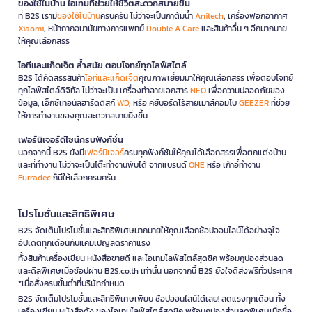
ของใช้ในบ้าน ไอเทมที่ช่วยให้ชีวิตสะดวกสบายขึ้น
ที่ B2S เรามี
ของใช้ในบ้าน
ครบครัน ไม่ว่าจะเป็นกาต้มน้ำ
Anitech
, เครื่องฟอกอากาศ
Xiaomi
, หน้ากากอนามัยทางการแพทย์
Double A Care
และสินค้าอื่น ๆ อีกมากมาย
ให้คุณเลือกสรร
ไอทีและแก็ดเจ็ต ล้ำสมัย ตอบโจทย์ทุกไลฟ์สไตล์
B2S ได้คัดสรรสินค้า
ไอทีและแก็ดเจ็ต
คุณภาพเยี่ยมมาให้คุณเลือกสรร เพื่อตอบโจทย์
ทุกไลฟ์สไตล์ดิจิทัล ไม่ว่าจะเป็น เครื่องทำลายเอกสาร
NEO
เพื่อความปลอดภัยของ
ข้อมูล, เอ็กซ์เทอนัลฮาร์ดดิสก์
WD
, หรือ คีย์บอร์ดไร้สายเมาส์คอมโบ
GEEZER
ที่ช่วย
ให้การทำงานของคุณสะดวกสบายยิ่งขึ้น
เฟอร์นิเจอร์ดีไซน์ครบฟังก์ชั่น
นอกจากนี้ B2S ยังมี
เฟอร์นิเจอร์
ครบทุกฟังก์ชันให้คุณได้เลือกสรรเพื่อตกแต่งบ้าน
และที่ทำงาน ไม่ว่าจะเป็นโต๊ะทำงานพับได้ จากแบรนด์
ONE
หรือ เก้าอี้ทำงาน
Furradec
ก็มีให้เลือกครบครัน
โปรโมชั่นและสิทธิพิเศษ
B2S จัดเต็มโปรโมชั่นและสิทธิพิเศษมากมายให้คุณเลือกช้อปออนไลน์ได้อย่างจุใจ
อัปเดตทุกเดือนกับแคมเปญลดราคาแรง
ทั้งสินค้าเครื่องเขียน หนังสือขายดี และไอเทมไลฟ์สไตล์สุดชิค พร้อมคูปองส่วนลด
และดีลพิเศษเมื่อช้อปผ่าน B2S.co.th เท่านั้น นอกจากนี้ B2S ยังใจดีส่งฟรีทั่วประเทศ
*เมื่อสั่งครบขั้นต่ำที่บริษัทกำหนด
B2S จัดเต็มโปรโมชั่นและสิทธิพิเศษเพียบ ช้อปออนไลน์ได้เลย! ลดแรงทุกเดือน ทั้ง
เครื่องเขียน หนังสือดัง ของไอเทมไลฟ์สไตล์สุดชิค พร้อมคูปองส่วนลดพิเศษเมื่อซื้อ