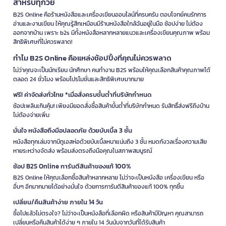
สำหรับทุกวัย
B2S Online คือร้านหนังสือและเครื่องเขียนออนไลน์ที่ครบครัน ตอบโจทย์คนรักการ
อ่านและงานเขียน ให้คุณรู้สึกเหมือนมีร้านหนังสือใกล้ฉันอยู่ในมือ ช้อปง่าย ไม่ต้อง
ออกจากบ้าน เพราะ b2s มีทั้งหนังสือหลากหลายแนวและเครื่องเขียนคุณภาพ พร้อม
สิทธิพิเศษที่ไม่ควรพลาด!
ทำไม B2S Online คือแหล่งช้อปปิ้งที่คุณไม่ควรพลาด
ไม่ว่าคุณจะเป็นนักเรียน นักศึกษา คนทำงาน B2S พร้อมให้คุณเลือกสินค้าคุณภาพได้
ตลอด 24 ชั่วโมง พร้อมโปรโมชั่นและสิทธิพิเศษมากมาย
ฟรี! ค่าจัดส่งทั่วไทย *เมื่อสั่งครบขั้นต่ำที่บริษัทกำหนด
ช้อปเพลินเกินคุ้ม! เพียงมียอดสั่งซื้อสินค้าขั้นต่ำที่บริษัทกำหนด รับสิทธิ์ส่งฟรีถึงบ้าน
ไม่ต้องจ่ายเพิ่ม
มั่นใจ หนังสือถึงมือปลอดภัย ด้วยบับเบิ้ล 3 ชั้น
หนังสือทุกเล่มจากบีทูเอสห่อด้วยบับเบิ้ลหนาแน่นถึง 3 ชั้น หมดกังวลเรื่องความเสีย
หายระหว่างจัดส่ง พร้อมส่งตรงถึงมือคุณในสภาพสมบูรณ์
ช้อป B2S Online การันตีสินค้าของแท้ 100%
B2S Online ให้คุณเลือกซื้อสินค้าหลากหลาย ไม่ว่าจะเป็นหนังสือ เครื่องเขียน หรือ
อื่นๆ อีกมากมายได้อย่างมั่นใจ ด้วยการการันตีสินค้าของแท้ 100% ทุกชิ้น
เปลี่ยน/คืนสินค้าง่าย ภายใน 14 วัน
ซื้อไปแล้วไม่ตรงใจ? ไม่ว่าจะเป็นหนังสือที่เลือกผิด หรือสินค้ามีปัญหา คุณสามารถ
เปลี่ยนหรือคืนสินค้าได้ง่าย ๆ ภายใน 14 วันนับจากวันที่ได้รับสินค้า