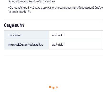
เลือกฐานันดร แต่เลือกหัวใจที่เต้นแรงที่สุด
#นิยายวายโรแมนซ์ #เจ้าของดอกกุหลาบ #RosePublishing #นิยายแฟนตาซีรักต้อง
ห้าม #อ่านแล้วใจเต้น
ข้อมูลสินค้า
ของพรีเมียม
สินค้าทั่วไป
ผลิตภัณฑ์เป็นมิตรกับสิ่งแวดล้อม
สินค้าทั่วไป