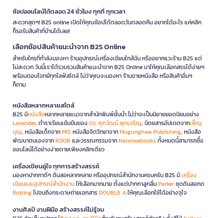
ช้อปออนไลน์ได้ตลอด 24 ชั่วโมง ทุกที่ ทุกเวลา
สะดวกสุดๆ! B2S online เปิดให้คุณช้อปได้ตลอดวันตลอดคืน อยากได้อะไร แค่คลิก
ก็รอรับสินค้าที่บ้านได้เลย!
เลือกช้อปสินค้าแนะนำจาก B2S Online
สำหรับใครที่กำลังมองหา ร้านอุปกรณ์เครื่องเขียนใกล้ฉัน หรืออยากแวะร้าน B2S แต่
ไม่สะดวก วันนี้เราได้รวบรวมสินค้าแนะนำจาก B2S Online มาให้คุณเลือกสรรได้ง่ายๆ
พร้อมตอบโจทย์ทุกไลฟ์สไตล์ ไม่ว่าคุณจะมองหา ร้านขายหนังสือ หรือสินค้าอื่นๆ
ก็ตาม
หนังสือหลากหลายสไตล์
B2S มี
หนังสือ
หลากหลายแนวจากสำนักพิมพ์ชั้นนำ ไม่ว่าจะเป็นนิยายยอดนิยมอย่าง
Lavender
, ตำราเรียนเข้มข้นของ
ดร. ศุภวัฒน์ พุกเจริญ
, นิตยสารอัปเดตจาก
เพ็ญ
บุญ
, หนังสือเด็กจาก
MIS
หนังสือจิตวิทยาจาก
Mugunghwa Publishing
, หนังสือ
พัฒนาตนเองจาก
KOOB
และวรรณกรรมจาก
Nanmeebooks
ทั้งหมดนี้สามารถซื้อ
ออนไลน์ได้อย่างง่ายดายเพียงคลิกเดียว
เครื่องเขียนคู่ใจ ทุกการสร้างสรรค์
มองหาปากกาดีๆ ดินสอหลากหลาย หรืออุปกรณ์สำนักงานครบครัน B2S มี
เครื่อง
เขียนและอุปกรณ์สำนักงาน
ให้เลือกมากมาย ตั้งแต่ปากกาลูกลื่น
Parker
ชุดดินสอกด
Rotring
ไปจนถึงกระดาษถ่ายเอกสาร
DOUBLE A
ให้คุณเลือกใช้ได้อย่างจุใจ
งานศิลป์ งานฝีมือ สร้างสรรค์ไม่รู้จบ