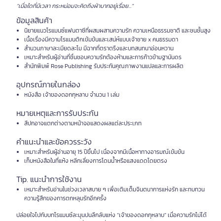
“เมื่อใดที่มีเวลา กระหม่อมจะคิดถึงฝ่าบาทอยู่เรื่อย...”
ข้อมูลสินค้า
นิยายแนวโรแมนซ์แฟนตาซีที่ผสมผสานความรัก ความเหนือธรรมชาติ และชนชั้นสูง
เนื้อเรื่องมีความโรแมนติกเข้มข้นและเสน่ห์แบบเจ้าชาย x คนธรรมดา
สำนวนภาษาละเมียดละไม มีฉากที่ตราตรึงและบทสนทนาอ่อนหวาน
เหมาะสำหรับผู้อ่านที่ชื่นชอบความรักต้องห้ามและการก้าวข้ามฐานันดร
สำนักพิมพ์ Rose Publishing รับประกันคุณภาพงานแปลและการผลิต
อุปกรณ์ภายในกล่อง
หนังสือ เจ้าของดอกกุหลาบ จำนวน 1 เล่ม
หมายเหตุและการรับประกัน
สีปกอาจแตกต่างตามหน้าจอแสดงผลแต่ละประเภท
คำแนะนำและข้อควรระวัง
เหมาะสำหรับผู้อ่านอายุ 15 ปีขึ้นไป เนื่องจากมีเนื้อหาทางอารมณ์เข้มข้น
เก็บหนังสือในที่แห้ง หลีกเลี่ยงการโดนน้ำหรือแสงแดดโดยตรง
Tip. แนะนำการใช้งาน
เหมาะสำหรับอ่านในช่วงเวลาสบาย ๆ เพื่อเติมเต็มจินตนาการแห่งรัก และทบทวน
ความรู้สึกของการตกหลุมรักอีกครั้ง
ปล่อยใจไปกับบทโรแมนซ์ละมุนปนลึกลับแห่ง “เจ้าของดอกกุหลาบ” เมื่อความรักไม่ได้