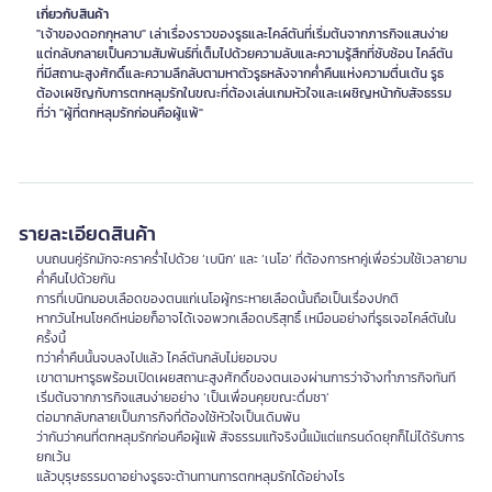
เกี่ยวกับสินค้า
"เจ้าของดอกกุหลาบ" เล่าเรื่องราวของรูธและไคล์ตันที่เริ่มต้นจากภารกิจแสนง่าย
แต่กลับกลายเป็นความสัมพันธ์ที่เต็มไปด้วยความลับและความรู้สึกที่ซับซ้อน ไคล์ตัน
ที่มีสถานะสูงศักดิ์และความลึกลับตามหาตัวรูธหลังจากค่ำคืนแห่งความตื่นเต้น รูธ
ต้องเผชิญกับการตกหลุมรักในขณะที่ต้องเล่นเกมหัวใจและเผชิญหน้ากับสัจธรรม
ที่ว่า "ผู้ที่ตกหลุมรักก่อนคือผู้แพ้"
รายละเอียดสินค้า
บนถนนคู่รักมักจะคราคร่ำไปด้วย ‘เบนิก’ และ ‘เนโอ’ ที่ต้องการหาคู่เพื่อร่วมใช้เวลายาม
ค่ำคืนไปด้วยกัน
การที่เบนิกมอบเลือดของตนแก่เนโอผู้กระหายเลือดนั้นถือเป็นเรื่องปกติ
หากวันไหนโชคดีหน่อยก็อาจได้เจอพวกเลือดบริสุทธิ์ เหมือนอย่างที่รูธเจอไคล์ตันใน
ครั้งนี้
ทว่าค่ำคืนนั้นจบลงไปแล้ว ไคล์ตันกลับไม่ยอมจบ
เขาตามหารูธพร้อมเปิดเผยสถานะสูงศักดิ์ของตนเองผ่านการว่าจ้างทำภารกิจทันที
เริ่มต้นจากภารกิจแสนง่ายอย่าง ‘เป็นเพื่อนคุยขณะดื่มชา’
ต่อมากลับกลายเป็นภารกิจที่ต้องใช้หัวใจเป็นเดิมพัน
ว่ากันว่าคนที่ตกหลุมรักก่อนคือผู้แพ้ สัจธรรมแท้จริงนี้แม้แต่แกรนด์ดยุกก็ไม่ได้รับการ
ยกเว้น
แล้วบุรุษธรรมดาอย่างรูธจะต้านทานการตกหลุมรักได้อย่างไร