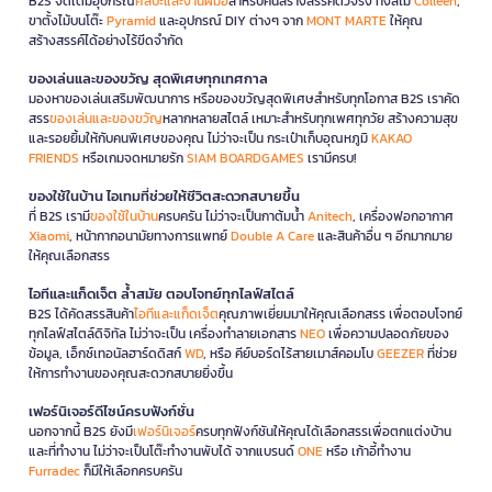
B2S จัดเต็มอุปกรณ์
ศิลปะและงานฝีมือ
สำหรับคนสร้างสรรค์ตัวจริง ทั้งสีไม้
Colleen
,
ขาตั้งไม้บนโต๊ะ
Pyramid
และอุปกรณ์ DIY ต่างๆ จาก
MONT MARTE
ให้คุณ
สร้างสรรค์ได้อย่างไร้ขีดจำกัด
ของเล่นและของขวัญ สุดพิเศษทุกเทศกาล
มองหาของเล่นเสริมพัฒนาการ หรือของขวัญสุดพิเศษสำหรับทุกโอกาส B2S เราคัด
สรร
ของเล่นและของขวัญ
หลากหลายสไตล์ เหมาะสำหรับทุกเพศทุกวัย สร้างความสุข
และรอยยิ้มให้กับคนพิเศษของคุณ ไม่ว่าจะเป็น กระเป๋าเก็บอุณหภูมิ
KAKAO
FRIENDS
หรือเกมจดหมายรัก
SIAM BOARDGAMES
เรามีครบ!
ของใช้ในบ้าน ไอเทมที่ช่วยให้ชีวิตสะดวกสบายขึ้น
ที่ B2S เรามี
ของใช้ในบ้าน
ครบครัน ไม่ว่าจะเป็นกาต้มน้ำ
Anitech
, เครื่องฟอกอากาศ
Xiaomi
, หน้ากากอนามัยทางการแพทย์
Double A Care
และสินค้าอื่น ๆ อีกมากมาย
ให้คุณเลือกสรร
ไอทีและแก็ดเจ็ต ล้ำสมัย ตอบโจทย์ทุกไลฟ์สไตล์
B2S ได้คัดสรรสินค้า
ไอทีและแก็ดเจ็ต
คุณภาพเยี่ยมมาให้คุณเลือกสรร เพื่อตอบโจทย์
ทุกไลฟ์สไตล์ดิจิทัล ไม่ว่าจะเป็น เครื่องทำลายเอกสาร
NEO
เพื่อความปลอดภัยของ
ข้อมูล, เอ็กซ์เทอนัลฮาร์ดดิสก์
WD
, หรือ คีย์บอร์ดไร้สายเมาส์คอมโบ
GEEZER
ที่ช่วย
ให้การทำงานของคุณสะดวกสบายยิ่งขึ้น
เฟอร์นิเจอร์ดีไซน์ครบฟังก์ชั่น
นอกจากนี้ B2S ยังมี
เฟอร์นิเจอร์
ครบทุกฟังก์ชันให้คุณได้เลือกสรรเพื่อตกแต่งบ้าน
และที่ทำงาน ไม่ว่าจะเป็นโต๊ะทำงานพับได้ จากแบรนด์
ONE
หรือ เก้าอี้ทำงาน
Furradec
ก็มีให้เลือกครบครัน