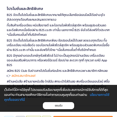
โปรโมชั่นและสิทธิพิเศษ
B2S จัดเต็มโปรโมชั่นและสิทธิพิเศษมากมายให้คุณเลือกช้อปออนไลน์ได้อย่างจุใจ
อัปเดตทุกเดือนกับแคมเปญลดราคาแรง
ทั้งสินค้าเครื่องเขียน หนังสือขายดี และไอเทมไลฟ์สไตล์สุดชิค พร้อมคูปองส่วนลด
และดีลพิเศษเมื่อช้อปผ่าน B2S.co.th เท่านั้น นอกจากนี้ B2S ยังใจดีส่งฟรีทั่วประเทศ
*เมื่อสั่งครบขั้นต่ำที่บริษัทกำหนด
B2S จัดเต็มโปรโมชั่นและสิทธิพิเศษเพียบ ช้อปออนไลน์ได้เลย! ลดแรงทุกเดือน ทั้ง
เครื่องเขียน หนังสือดัง ของไอเทมไลฟ์สไตล์สุดชิค พร้อมคูปองส่วนลดพิเศษเมื่อซื้อ
ผ่าน B2S.co.th เท่านั้น และส่งฟรีทั่วไทย *เมื่อสั่งครบขั้นต่ำที่บริษัทกำหนด
B2S มีทุกอย่างตอบโจทย์ทุกไลฟ์สไตล์ ไม่ว่าจะเป็นอุปกรณ์อ่านเขียน เครื่องเขียน
ของเล่นเสริมพัฒนาการ หรือเฟอร์นิเจอร์ ช้อปง่าย สะดวก ทุกที่ ทุกเวลา แค่มี App
B2S
สมัคร B2S Club รับข่าวสารโปรโมชั่นก่อนใคร และสิทธิพิเศษเฉพาะสมาชิก! คลิกเลย
สมัครสมาชิกเลย!
👉
#ร้านหนังสือ #ร้านขายหนังสือ ใกล้ฉัน #กระเป๋าใส่ดินสอ #เครื่องเขียนออนไลน์ #ซื้อ
หนังสือ ออนไลน์ #เครื่องเขียน บีทูเอส #ขาย หนังสือ ออนไลน์ #B2S #ร้านเครื่อง
เว็บไซต์นี้มีการใช้คุกกี้ โปรดยอมรับนโยบายคุกกี้เพื่อประสบการณ์การใช้บริการที่ดีที่สุด
เขียนใกล้ฉัน
นโยบายการใช้
ของท่าน ท่านสามารถศึกษาวิธีการตั้งค่าการควบคุมคุกกี้ของท่านผ่าน
*เงื่อนไขเป็นไปตามที่บริษัทฯ กำหนด
คุกกี้ของเราที่นี่
ยอมรับ
is a company operating under