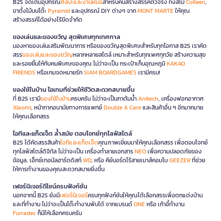
B2S จัดเต็มอุปกรณ์
ศิลปะและงานฝีมือ
สำหรับคนสร้างสรรค์ตัวจริง ทั้งสีไม้
Colleen
,
ขาตั้งไม้บนโต๊ะ
Pyramid
และอุปกรณ์ DIY ต่างๆ จาก
MONT MARTE
ให้คุณ
สร้างสรรค์ได้อย่างไร้ขีดจำกัด
ของเล่นและของขวัญ สุดพิเศษทุกเทศกาล
มองหาของเล่นเสริมพัฒนาการ หรือของขวัญสุดพิเศษสำหรับทุกโอกาส B2S เราคัด
สรร
ของเล่นและของขวัญ
หลากหลายสไตล์ เหมาะสำหรับทุกเพศทุกวัย สร้างความสุข
และรอยยิ้มให้กับคนพิเศษของคุณ ไม่ว่าจะเป็น กระเป๋าเก็บอุณหภูมิ
KAKAO
FRIENDS
หรือเกมจดหมายรัก
SIAM BOARDGAMES
เรามีครบ!
ของใช้ในบ้าน ไอเทมที่ช่วยให้ชีวิตสะดวกสบายขึ้น
ที่ B2S เรามี
ของใช้ในบ้าน
ครบครัน ไม่ว่าจะเป็นกาต้มน้ำ
Anitech
, เครื่องฟอกอากาศ
Xiaomi
, หน้ากากอนามัยทางการแพทย์
Double A Care
และสินค้าอื่น ๆ อีกมากมาย
ให้คุณเลือกสรร
ไอทีและแก็ดเจ็ต ล้ำสมัย ตอบโจทย์ทุกไลฟ์สไตล์
B2S ได้คัดสรรสินค้า
ไอทีและแก็ดเจ็ต
คุณภาพเยี่ยมมาให้คุณเลือกสรร เพื่อตอบโจทย์
ทุกไลฟ์สไตล์ดิจิทัล ไม่ว่าจะเป็น เครื่องทำลายเอกสาร
NEO
เพื่อความปลอดภัยของ
ข้อมูล, เอ็กซ์เทอนัลฮาร์ดดิสก์
WD
, หรือ คีย์บอร์ดไร้สายเมาส์คอมโบ
GEEZER
ที่ช่วย
ให้การทำงานของคุณสะดวกสบายยิ่งขึ้น
เฟอร์นิเจอร์ดีไซน์ครบฟังก์ชั่น
นอกจากนี้ B2S ยังมี
เฟอร์นิเจอร์
ครบทุกฟังก์ชันให้คุณได้เลือกสรรเพื่อตกแต่งบ้าน
และที่ทำงาน ไม่ว่าจะเป็นโต๊ะทำงานพับได้ จากแบรนด์
ONE
หรือ เก้าอี้ทำงาน
Furradec
ก็มีให้เลือกครบครัน