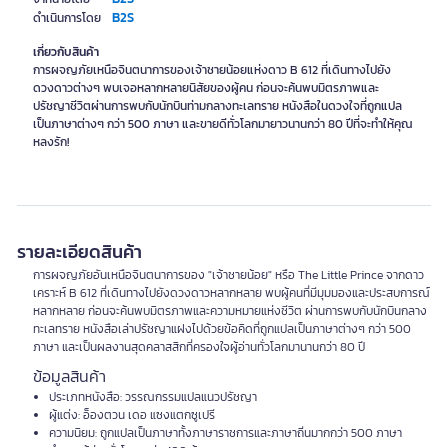
B2S
ดำเนินการโดย
เกี่ยวกับสินค้า
การผจญภัยเหนือจินตนาการของเจ้าชายน้อยแห่งดาว B 612 ที่เดินทางไปยัง
ดวงดาวต่างๆ พบเจอหลากหลายนิสัยของผู้คน ก่อนจะค้นพบมิตรภาพและ
ปรัชญาชีวิตผ่านการพบกับนักบินท่ามกลางทะเลทราย หนังสือในดวงใจที่ถูกแปล
เป็นภาษาต่างๆ กว่า 500 ภาษา และขายดีทั่วโลกมายาวนานกว่า 80 ปีที่จะทำให้คุณ
หลงรัก!
รายละเอียดสินค้า
การผจญภัยอันเหนือจินตนาการของ "เจ้าชายน้อย" หรือ The Little Prince จากดาว
เคราะห์ B 612 ที่เดินทางไปยังดวงดาวหลากหลาย พบผู้คนที่มีมุมมองและประสบการณ์
หลากหลาย ก่อนจะค้นพบมิตรภาพและความหมายแห่งชีวิต ผ่านการพบกับนักบินกลาง
ทะเลทราย หนังสือเล่าปรัชญาแฝงไปด้วยข้อคิดที่ถูกแปลเป็นภาษาต่างๆ กว่า 500
ภาษา และเป็นผลงานสุดคลาสสิกที่ครองใจผู้อ่านทั่วโลกมานานกว่า 80 ปี
ข้อมูลสินค้า
ประเภทหนังสือ: วรรณกรรมแปลแนวปรัชญา
ผู้แต่ง: อ็องตวน เดอ แซงแตกซูเปรี
ความนิยม: ถูกแปลเป็นภาษาทั้งภาษาราชการและภาษาถิ่นมากกว่า 500 ภาษา