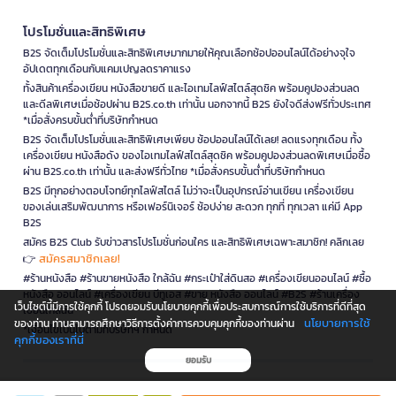
โปรโมชั่นและสิทธิพิเศษ
B2S จัดเต็มโปรโมชั่นและสิทธิพิเศษมากมายให้คุณเลือกช้อปออนไลน์ได้อย่างจุใจ
อัปเดตทุกเดือนกับแคมเปญลดราคาแรง
ทั้งสินค้าเครื่องเขียน หนังสือขายดี และไอเทมไลฟ์สไตล์สุดชิค พร้อมคูปองส่วนลด
และดีลพิเศษเมื่อช้อปผ่าน B2S.co.th เท่านั้น นอกจากนี้ B2S ยังใจดีส่งฟรีทั่วประเทศ
*เมื่อสั่งครบขั้นต่ำที่บริษัทกำหนด
B2S จัดเต็มโปรโมชั่นและสิทธิพิเศษเพียบ ช้อปออนไลน์ได้เลย! ลดแรงทุกเดือน ทั้ง
เครื่องเขียน หนังสือดัง ของไอเทมไลฟ์สไตล์สุดชิค พร้อมคูปองส่วนลดพิเศษเมื่อซื้อ
ผ่าน B2S.co.th เท่านั้น และส่งฟรีทั่วไทย *เมื่อสั่งครบขั้นต่ำที่บริษัทกำหนด
B2S มีทุกอย่างตอบโจทย์ทุกไลฟ์สไตล์ ไม่ว่าจะเป็นอุปกรณ์อ่านเขียน เครื่องเขียน
ของเล่นเสริมพัฒนาการ หรือเฟอร์นิเจอร์ ช้อปง่าย สะดวก ทุกที่ ทุกเวลา แค่มี App
B2S
สมัคร B2S Club รับข่าวสารโปรโมชั่นก่อนใคร และสิทธิพิเศษเฉพาะสมาชิก! คลิกเลย
สมัครสมาชิกเลย!
👉
#ร้านหนังสือ #ร้านขายหนังสือ ใกล้ฉัน #กระเป๋าใส่ดินสอ #เครื่องเขียนออนไลน์ #ซื้อ
หนังสือ ออนไลน์ #เครื่องเขียน บีทูเอส #ขาย หนังสือ ออนไลน์ #B2S #ร้านเครื่อง
เว็บไซต์นี้มีการใช้คุกกี้ โปรดยอมรับนโยบายคุกกี้เพื่อประสบการณ์การใช้บริการที่ดีที่สุด
เขียนใกล้ฉัน
นโยบายการใช้
ของท่าน ท่านสามารถศึกษาวิธีการตั้งค่าการควบคุมคุกกี้ของท่านผ่าน
*เงื่อนไขเป็นไปตามที่บริษัทฯ กำหนด
คุกกี้ของเราที่นี่
ยอมรับ
is a company operating under