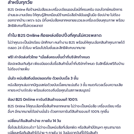
สำหรับทุกวัย
B2S Online คือร้านหนังสือและเครื่องเขียนออนไลน์ที่ครบครัน ตอบโจทย์คนรักการ
อ่านและงานเขียน ให้คุณรู้สึกเหมือนมีร้านหนังสือใกล้ฉันอยู่ในมือ ช้อปง่าย ไม่ต้อง
ออกจากบ้าน เพราะ b2s มีทั้งหนังสือหลากหลายแนวและเครื่องเขียนคุณภาพ พร้อม
สิทธิพิเศษที่ไม่ควรพลาด!
ทำไม B2S Online คือแหล่งช้อปปิ้งที่คุณไม่ควรพลาด
ไม่ว่าคุณจะเป็นนักเรียน นักศึกษา คนทำงาน B2S พร้อมให้คุณเลือกสินค้าคุณภาพได้
ตลอด 24 ชั่วโมง พร้อมโปรโมชั่นและสิทธิพิเศษมากมาย
ฟรี! ค่าจัดส่งทั่วไทย *เมื่อสั่งครบขั้นต่ำที่บริษัทกำหนด
ช้อปเพลินเกินคุ้ม! เพียงมียอดสั่งซื้อสินค้าขั้นต่ำที่บริษัทกำหนด รับสิทธิ์ส่งฟรีถึงบ้าน
ไม่ต้องจ่ายเพิ่ม
มั่นใจ หนังสือถึงมือปลอดภัย ด้วยบับเบิ้ล 3 ชั้น
หนังสือทุกเล่มจากบีทูเอสห่อด้วยบับเบิ้ลหนาแน่นถึง 3 ชั้น หมดกังวลเรื่องความเสีย
หายระหว่างจัดส่ง พร้อมส่งตรงถึงมือคุณในสภาพสมบูรณ์
ช้อป B2S Online การันตีสินค้าของแท้ 100%
B2S Online ให้คุณเลือกซื้อสินค้าหลากหลาย ไม่ว่าจะเป็นหนังสือ เครื่องเขียน หรือ
อื่นๆ อีกมากมายได้อย่างมั่นใจ ด้วยการการันตีสินค้าของแท้ 100% ทุกชิ้น
เปลี่ยน/คืนสินค้าง่าย ภายใน 14 วัน
ซื้อไปแล้วไม่ตรงใจ? ไม่ว่าจะเป็นหนังสือที่เลือกผิด หรือสินค้ามีปัญหา คุณสามารถ
เปลี่ยนหรือคืนสินค้าได้ง่าย ๆ ภายใน 14 วันนับจากวันที่ได้รับสินค้า