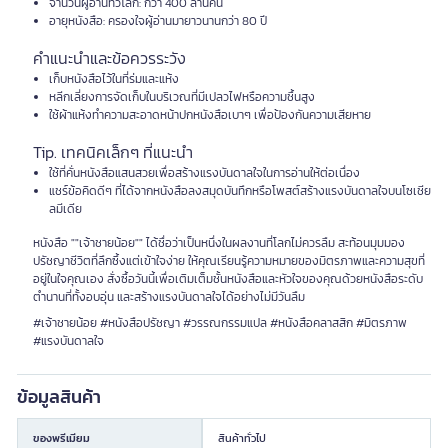
จำนวนผู้อ่านทั่วโลก: กว่า 400 ล้านคน
อายุหนังสือ: ครองใจผู้อ่านมายาวนานกว่า 80 ปี
คำแนะนำและข้อควรระวัง
เก็บหนังสือไว้ในที่ร่มและแห้ง
หลีกเลี่ยงการจัดเก็บในบริเวณที่มีเปลวไฟหรือความชื้นสูง
ใช้ผ้าแห้งทำความสะอาดหน้าปกหนังสือเบาๆ เพื่อป้องกันความเสียหาย
Tip. เทคนิคเล็กๆ ที่แนะนำ
ใช้ที่คั่นหนังสือแสนสวยเพื่อสร้างแรงบันดาลใจในการอ่านให้ต่อเนื่อง
แชร์ข้อคิดดีๆ ที่ได้จากหนังสือลงสมุดบันทึกหรือโพสต์สร้างแรงบันดาลใจบนโซเชีย
ลมีเดีย
หนังสือ ""เจ้าชายน้อย"" ได้ชื่อว่าเป็นหนึ่งในผลงานที่โลกไม่ควรลืม สะท้อนมุมมอง
ปรัชญาชีวิตที่ลึกซึ้งแต่เข้าใจง่าย ให้คุณเรียนรู้ความหมายของมิตรภาพและความสุขที่
อยู่ในใจคุณเอง สั่งซื้อวันนี้เพื่อเติมเต็มชั้นหนังสือและหัวใจของคุณด้วยหนังสือระดับ
ตำนานที่ทั้งอบอุ่น และสร้างแรงบันดาลใจได้อย่างไม่มีวันลืม
#เจ้าชายน้อย #หนังสือปรัชญา #วรรณกรรมแปล #หนังสือคลาสสิก #มิตรภาพ
#แรงบันดาลใจ
ข้อมูลสินค้า
ของพรีเมียม
สินค้าทั่วไป