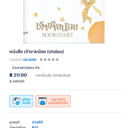
หนังสือ เจ้าชายน้อย (ปกอ่อน)
รหัสสินค้า
DA13259
ร่วมรายการผ่อน 0%
฿ 211.00
ราคานี้จนถึง 31/08/2026
฿
249.00
พร้อม
เฉพาะช้อป
จัดส่ง
ออนไลน์เท่านั้น
อ่าน101
แบรนด์
B2S
จำหน่ายโดย