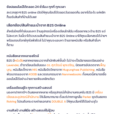
ช้อปออนไลน์ได้ตลอด 24 ชั่วโมง ทุกที่ ทุกเวลา
สะดวกสุดๆ! B2S online เปิดให้คุณช้อปได้ตลอดวันตลอดคืน อยากได้อะไร แค่คลิก
ก็รอรับสินค้าที่บ้านได้เลย!
เลือกช้อปสินค้าแนะนำจาก B2S Online
สำหรับใครที่กำลังมองหา ร้านอุปกรณ์เครื่องเขียนใกล้ฉัน หรืออยากแวะร้าน B2S แต่
ไม่สะดวก วันนี้เราได้รวบรวมสินค้าแนะนำจาก B2S Online มาให้คุณเลือกสรรได้ง่ายๆ
พร้อมตอบโจทย์ทุกไลฟ์สไตล์ ไม่ว่าคุณจะมองหา ร้านขายหนังสือ หรือสินค้าอื่นๆ
ก็ตาม
หนังสือหลากหลายสไตล์
B2S มี
หนังสือ
หลากหลายแนวจากสำนักพิมพ์ชั้นนำ ไม่ว่าจะเป็นนิยายยอดนิยมอย่าง
Lavender
, ตำราเรียนเข้มข้นของ
ดร. ศุภวัฒน์ พุกเจริญ
, นิตยสารอัปเดตจาก
เพ็ญ
บุญ
, หนังสือเด็กจาก
MIS
หนังสือจิตวิทยาจาก
Mugunghwa Publishing
, หนังสือ
พัฒนาตนเองจาก
KOOB
และวรรณกรรมจาก
Nanmeebooks
ทั้งหมดนี้สามารถซื้อ
ออนไลน์ได้อย่างง่ายดายเพียงคลิกเดียว
เครื่องเขียนคู่ใจ ทุกการสร้างสรรค์
มองหาปากกาดีๆ ดินสอหลากหลาย หรืออุปกรณ์สำนักงานครบครัน B2S มี
เครื่อง
เขียนและอุปกรณ์สำนักงาน
ให้เลือกมากมาย ตั้งแต่ปากกาลูกลื่น
Parker
ชุดดินสอกด
Rotring
ไปจนถึงกระดาษถ่ายเอกสาร
DOUBLE A
ให้คุณเลือกใช้ได้อย่างจุใจ
งานศิลป์ งานฝีมือ สร้างสรรค์ไม่รู้จบ