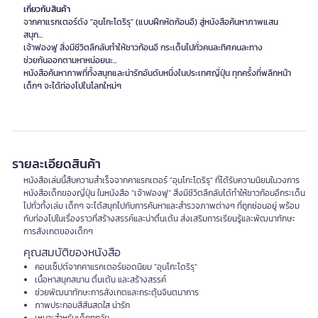
เกี่ยวกับสินค้า
จากคาแรกเตอร์ดัง "อุนโกะโดริรุ" (แบบฝึกหัดก้อนอึ) สู่หนังสือค้นหาภาพแสน
สนุก...
เจ้าฟองฟู สิ่งมีชีวิตลึกลับทำให้ชาวก้อนอึ กระเด็นไปทั่วคนละทิศคนละทาง
ช่วยกันออกตามหาหน่อยนะ...
หนังสือค้นหาภาพที่ทั้งสนุกและน่ารักอันดับหนึ่งในประเทศญี่ปุ่น ทุกครั้งที่พลิกหน้า
เด็กๆ จะได้ท่องไปในโลกใหม่ๆ
รายละเอียดสินค้า
หนังสือเล่มนี้สืบความสำเร็จจากคาแรกเตอร์ "อุนโกะโดริรุ" ที่ได้รับความนิยมในวงการ
หนังสือเด็กของญี่ปุ่น ในหนังสือ “เจ้าฟองฟู” สิ่งมีชีวิตลึกลับได้ทำให้ชาวก้อนอึกระเด็น
ไปทั่วทั้งเล่ม เด็กๆ จะได้สนุกไปกับการค้นหาและสำรวจภาพต่างๆ ที่ถูกซ่อนอยู่ พร้อม
กับท่องไปในเรื่องราวที่สร้างสรรค์และน่าตื่นเต้น ส่งเสริมการเรียนรู้และพัฒนาทักษะ
การสังเกตของเด็กๆ
คุณสมบัติของหนังสือ
คอนเซ็ปต์จากคาแรกเตอร์ยอดนิยม "อุนโกะโดริรุ"
เนื้อหาสนุกสนาน ตื่นเต้น และสร้างสรรค์
ช่วยพัฒนาทักษะการสังเกตและกระตุ้นจินตนาการ
ภาพประกอบสีสันสดใส น่ารัก