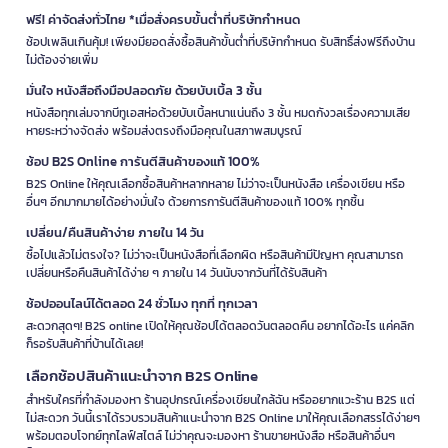
ฟรี! ค่าจัดส่งทั่วไทย *เมื่อสั่งครบขั้นต่ำที่บริษัทกำหนด
ช้อปเพลินเกินคุ้ม! เพียงมียอดสั่งซื้อสินค้าขั้นต่ำที่บริษัทกำหนด รับสิทธิ์ส่งฟรีถึงบ้าน
ไม่ต้องจ่ายเพิ่ม
มั่นใจ หนังสือถึงมือปลอดภัย ด้วยบับเบิ้ล 3 ชั้น
หนังสือทุกเล่มจากบีทูเอสห่อด้วยบับเบิ้ลหนาแน่นถึง 3 ชั้น หมดกังวลเรื่องความเสีย
หายระหว่างจัดส่ง พร้อมส่งตรงถึงมือคุณในสภาพสมบูรณ์
ช้อป B2S Online การันตีสินค้าของแท้ 100%
B2S Online ให้คุณเลือกซื้อสินค้าหลากหลาย ไม่ว่าจะเป็นหนังสือ เครื่องเขียน หรือ
อื่นๆ อีกมากมายได้อย่างมั่นใจ ด้วยการการันตีสินค้าของแท้ 100% ทุกชิ้น
เปลี่ยน/คืนสินค้าง่าย ภายใน 14 วัน
ซื้อไปแล้วไม่ตรงใจ? ไม่ว่าจะเป็นหนังสือที่เลือกผิด หรือสินค้ามีปัญหา คุณสามารถ
เปลี่ยนหรือคืนสินค้าได้ง่าย ๆ ภายใน 14 วันนับจากวันที่ได้รับสินค้า
ช้อปออนไลน์ได้ตลอด 24 ชั่วโมง ทุกที่ ทุกเวลา
สะดวกสุดๆ! B2S online เปิดให้คุณช้อปได้ตลอดวันตลอดคืน อยากได้อะไร แค่คลิก
ก็รอรับสินค้าที่บ้านได้เลย!
เลือกช้อปสินค้าแนะนำจาก B2S Online
สำหรับใครที่กำลังมองหา ร้านอุปกรณ์เครื่องเขียนใกล้ฉัน หรืออยากแวะร้าน B2S แต่
ไม่สะดวก วันนี้เราได้รวบรวมสินค้าแนะนำจาก B2S Online มาให้คุณเลือกสรรได้ง่ายๆ
พร้อมตอบโจทย์ทุกไลฟ์สไตล์ ไม่ว่าคุณจะมองหา ร้านขายหนังสือ หรือสินค้าอื่นๆ