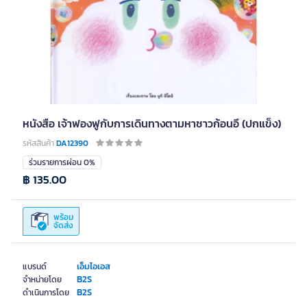
หนังสือ เจ้าฟองฟูกับการเดินทางตามหาชาวก้อนอึ (ปกแข็ง)
รหัสสินค้า
DA12390
ร่วมรายการผ่อน 0%
฿ 135.00
พร้อม
จัดส่ง
เอ็มไอเอส
แบรนด์
B2S
จำหน่ายโดย
B2S
ดำเนินการโดย