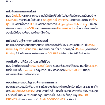
ก็ตาม
หนังสือหลากหลายสไตล์
B2S มี
หนังสือ
หลากหลายแนวจากสำนักพิมพ์ชั้นนำ ไม่ว่าจะเป็นนิยายยอดนิยมอย่าง
Lavender
, ตำราเรียนเข้มข้นของ
ดร. ศุภวัฒน์ พุกเจริญ
, นิตยสารอัปเดตจาก
เพ็ญ
บุญ
, หนังสือเด็กจาก
MIS
หนังสือจิตวิทยาจาก
Mugunghwa Publishing
, หนังสือ
พัฒนาตนเองจาก
KOOB
และวรรณกรรมจาก
Nanmeebooks
ทั้งหมดนี้สามารถซื้อ
ออนไลน์ได้อย่างง่ายดายเพียงคลิกเดียว
เครื่องเขียนคู่ใจ ทุกการสร้างสรรค์
มองหาปากกาดีๆ ดินสอหลากหลาย หรืออุปกรณ์สำนักงานครบครัน B2S มี
เครื่อง
เขียนและอุปกรณ์สำนักงาน
ให้เลือกมากมาย ตั้งแต่ปากกาลูกลื่น
Parker
ชุดดินสอกด
Rotring
ไปจนถึงกระดาษถ่ายเอกสาร
DOUBLE A
ให้คุณเลือกใช้ได้อย่างจุใจ
งานศิลป์ งานฝีมือ สร้างสรรค์ไม่รู้จบ
B2S จัดเต็มอุปกรณ์
ศิลปะและงานฝีมือ
สำหรับคนสร้างสรรค์ตัวจริง ทั้งสีไม้
Colleen
,
ขาตั้งไม้บนโต๊ะ
Pyramid
และอุปกรณ์ DIY ต่างๆ จาก
MONT MARTE
ให้คุณ
สร้างสรรค์ได้อย่างไร้ขีดจำกัด
ของเล่นและของขวัญ สุดพิเศษทุกเทศกาล
มองหาของเล่นเสริมพัฒนาการ หรือของขวัญสุดพิเศษสำหรับทุกโอกาส B2S เราคัด
สรร
ของเล่นและของขวัญ
หลากหลายสไตล์ เหมาะสำหรับทุกเพศทุกวัย สร้างความสุข
และรอยยิ้มให้กับคนพิเศษของคุณ ไม่ว่าจะเป็น กระเป๋าเก็บอุณหภูมิ
KAKAO
FRIENDS
หรือเกมจดหมายรัก
SIAM BOARDGAMES
เรามีครบ!