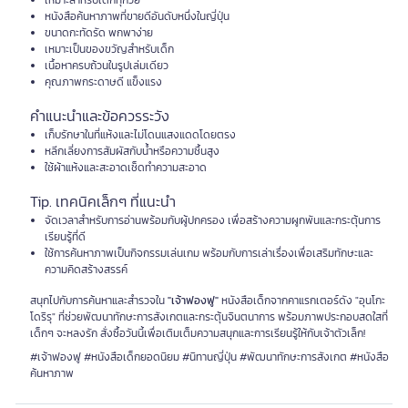
เหมาะสำหรับเด็กทุกวัย
หนังสือค้นหาภาพที่ขายดีอันดับหนึ่งในญี่ปุ่น
ขนาดกะทัดรัด พกพาง่าย
เหมาะเป็นของขวัญสำหรับเด็ก
เนื้อหาครบถ้วนในรูปเล่มเดียว
คุณภาพกระดาษดี แข็งแรง
คำแนะนำและข้อควรระวัง
เก็บรักษาในที่แห้งและไม่โดนแสงแดดโดยตรง
หลีกเลี่ยงการสัมผัสกับน้ำหรือความชื้นสูง
ใช้ผ้าแห้งและสะอาดเช็ดทำความสะอาด
Tip. เทคนิคเล็กๆ ที่แนะนำ
จัดเวลาสำหรับการอ่านพร้อมกับผู้ปกครอง เพื่อสร้างความผูกพันและกระตุ้นการ
เรียนรู้ที่ดี
ใช้การค้นหาภาพเป็นกิจกรรมเล่นเกม พร้อมกับการเล่าเรื่องเพื่อเสริมทักษะและ
ความคิดสร้างสรรค์
สนุกไปกับการค้นหาและสำรวจใน
"เจ้าฟองฟู"
หนังสือเด็กจากคาแรกเตอร์ดัง "อุนโกะ
โดริรุ" ที่ช่วยพัฒนาทักษะการสังเกตและกระตุ้นจินตนาการ พร้อมภาพประกอบสดใสที่
เด็กๆ จะหลงรัก สั่งซื้อวันนี้เพื่อเติมเต็มความสนุกและการเรียนรู้ให้กับเจ้าตัวเล็ก!
#เจ้าฟองฟู #หนังสือเด็กยอดนิยม #นิทานญี่ปุ่น #พัฒนาทักษะการสังเกต #หนังสือ
ค้นหาภาพ