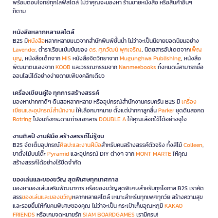
พร้อมตอบโจทย์ทุกไลฟ์สไตล์ ไม่ว่าคุณจะมองหา ร้านขายหนังสือ หรือสินค้าอื่นๆ
ก็ตาม
หนังสือหลากหลายสไตล์
B2S มี
หนังสือ
หลากหลายแนวจากสำนักพิมพ์ชั้นนำ ไม่ว่าจะเป็นนิยายยอดนิยมอย่าง
Lavender
, ตำราเรียนเข้มข้นของ
ดร. ศุภวัฒน์ พุกเจริญ
, นิตยสารอัปเดตจาก
เพ็ญ
บุญ
, หนังสือเด็กจาก
MIS
หนังสือจิตวิทยาจาก
Mugunghwa Publishing
, หนังสือ
พัฒนาตนเองจาก
KOOB
และวรรณกรรมจาก
Nanmeebooks
ทั้งหมดนี้สามารถซื้อ
ออนไลน์ได้อย่างง่ายดายเพียงคลิกเดียว
เครื่องเขียนคู่ใจ ทุกการสร้างสรรค์
มองหาปากกาดีๆ ดินสอหลากหลาย หรืออุปกรณ์สำนักงานครบครัน B2S มี
เครื่อง
เขียนและอุปกรณ์สำนักงาน
ให้เลือกมากมาย ตั้งแต่ปากกาลูกลื่น
Parker
ชุดดินสอกด
Rotring
ไปจนถึงกระดาษถ่ายเอกสาร
DOUBLE A
ให้คุณเลือกใช้ได้อย่างจุใจ
งานศิลป์ งานฝีมือ สร้างสรรค์ไม่รู้จบ
B2S จัดเต็มอุปกรณ์
ศิลปะและงานฝีมือ
สำหรับคนสร้างสรรค์ตัวจริง ทั้งสีไม้
Colleen
,
ขาตั้งไม้บนโต๊ะ
Pyramid
และอุปกรณ์ DIY ต่างๆ จาก
MONT MARTE
ให้คุณ
สร้างสรรค์ได้อย่างไร้ขีดจำกัด
ของเล่นและของขวัญ สุดพิเศษทุกเทศกาล
มองหาของเล่นเสริมพัฒนาการ หรือของขวัญสุดพิเศษสำหรับทุกโอกาส B2S เราคัด
สรร
ของเล่นและของขวัญ
หลากหลายสไตล์ เหมาะสำหรับทุกเพศทุกวัย สร้างความสุข
และรอยยิ้มให้กับคนพิเศษของคุณ ไม่ว่าจะเป็น กระเป๋าเก็บอุณหภูมิ
KAKAO
FRIENDS
หรือเกมจดหมายรัก
SIAM BOARDGAMES
เรามีครบ!