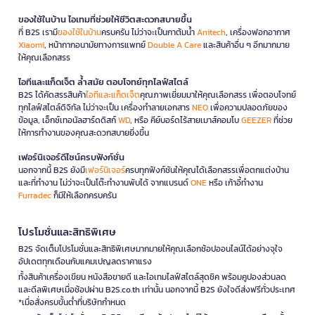
ของใช้ในบ้าน ไอเทมที่ช่วยให้ชีวิตสะดวกสบายขึ้น
ที่ B2S เรามี
ของใช้ในบ้าน
ครบครัน ไม่ว่าจะเป็นกาต้มน้ำ
Anitech
, เครื่องฟอกอากาศ
Xiaomi
, หน้ากากอนามัยทางการแพทย์
Double A Care
และสินค้าอื่น ๆ อีกมากมาย
ให้คุณเลือกสรร
ไอทีและแก็ดเจ็ต ล้ำสมัย ตอบโจทย์ทุกไลฟ์สไตล์
B2S ได้คัดสรรสินค้า
ไอทีและแก็ดเจ็ต
คุณภาพเยี่ยมมาให้คุณเลือกสรร เพื่อตอบโจทย์
ทุกไลฟ์สไตล์ดิจิทัล ไม่ว่าจะเป็น เครื่องทำลายเอกสาร
NEO
เพื่อความปลอดภัยของ
ข้อมูล, เอ็กซ์เทอนัลฮาร์ดดิสก์
WD
, หรือ คีย์บอร์ดไร้สายเมาส์คอมโบ
GEEZER
ที่ช่วย
ให้การทำงานของคุณสะดวกสบายยิ่งขึ้น
เฟอร์นิเจอร์ดีไซน์ครบฟังก์ชั่น
นอกจากนี้ B2S ยังมี
เฟอร์นิเจอร์
ครบทุกฟังก์ชันให้คุณได้เลือกสรรเพื่อตกแต่งบ้าน
และที่ทำงาน ไม่ว่าจะเป็นโต๊ะทำงานพับได้ จากแบรนด์
ONE
หรือ เก้าอี้ทำงาน
Furradec
ก็มีให้เลือกครบครัน
โปรโมชั่นและสิทธิพิเศษ
B2S จัดเต็มโปรโมชั่นและสิทธิพิเศษมากมายให้คุณเลือกช้อปออนไลน์ได้อย่างจุใจ
อัปเดตทุกเดือนกับแคมเปญลดราคาแรง
ทั้งสินค้าเครื่องเขียน หนังสือขายดี และไอเทมไลฟ์สไตล์สุดชิค พร้อมคูปองส่วนลด
และดีลพิเศษเมื่อช้อปผ่าน B2S.co.th เท่านั้น นอกจากนี้ B2S ยังใจดีส่งฟรีทั่วประเทศ
*เมื่อสั่งครบขั้นต่ำที่บริษัทกำหนด