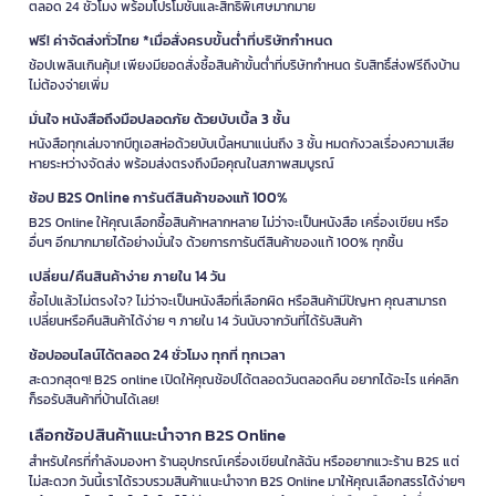
ตลอด 24 ชั่วโมง พร้อมโปรโมชั่นและสิทธิพิเศษมากมาย
ฟรี! ค่าจัดส่งทั่วไทย *เมื่อสั่งครบขั้นต่ำที่บริษัทกำหนด
ช้อปเพลินเกินคุ้ม! เพียงมียอดสั่งซื้อสินค้าขั้นต่ำที่บริษัทกำหนด รับสิทธิ์ส่งฟรีถึงบ้าน
ไม่ต้องจ่ายเพิ่ม
มั่นใจ หนังสือถึงมือปลอดภัย ด้วยบับเบิ้ล 3 ชั้น
หนังสือทุกเล่มจากบีทูเอสห่อด้วยบับเบิ้ลหนาแน่นถึง 3 ชั้น หมดกังวลเรื่องความเสีย
หายระหว่างจัดส่ง พร้อมส่งตรงถึงมือคุณในสภาพสมบูรณ์
ช้อป B2S Online การันตีสินค้าของแท้ 100%
B2S Online ให้คุณเลือกซื้อสินค้าหลากหลาย ไม่ว่าจะเป็นหนังสือ เครื่องเขียน หรือ
อื่นๆ อีกมากมายได้อย่างมั่นใจ ด้วยการการันตีสินค้าของแท้ 100% ทุกชิ้น
เปลี่ยน/คืนสินค้าง่าย ภายใน 14 วัน
ซื้อไปแล้วไม่ตรงใจ? ไม่ว่าจะเป็นหนังสือที่เลือกผิด หรือสินค้ามีปัญหา คุณสามารถ
เปลี่ยนหรือคืนสินค้าได้ง่าย ๆ ภายใน 14 วันนับจากวันที่ได้รับสินค้า
ช้อปออนไลน์ได้ตลอด 24 ชั่วโมง ทุกที่ ทุกเวลา
สะดวกสุดๆ! B2S online เปิดให้คุณช้อปได้ตลอดวันตลอดคืน อยากได้อะไร แค่คลิก
ก็รอรับสินค้าที่บ้านได้เลย!
เลือกช้อปสินค้าแนะนำจาก B2S Online
สำหรับใครที่กำลังมองหา ร้านอุปกรณ์เครื่องเขียนใกล้ฉัน หรืออยากแวะร้าน B2S แต่
ไม่สะดวก วันนี้เราได้รวบรวมสินค้าแนะนำจาก B2S Online มาให้คุณเลือกสรรได้ง่ายๆ