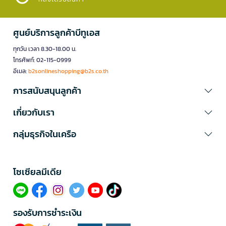
ศูนย์บริการลูกค้าบีทูเอส
ทุกวัน เวลา 8.30-18.00 น.
โทรศัพท์: 02-115-0999
อีเมล:
b2sonlineshopping@b2s.co.th
การสนับสนุนลูกค้า
เกี่ยวกับเรา
กลุ่มธุรกิจในเครือ
โซเซียลมีเดีย​
รองรับการชำระเงิน