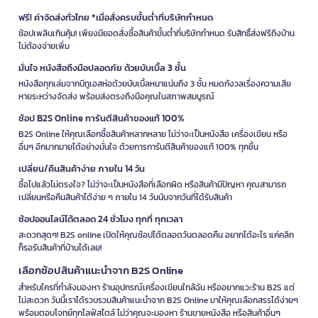
ฟรี! ค่าจัดส่งทั่วไทย *เมื่อสั่งครบขั้นต่ำที่บริษัทกำหนด
ช้อปเพลินเกินคุ้ม! เพียงมียอดสั่งซื้อสินค้าขั้นต่ำที่บริษัทกำหนด รับสิทธิ์ส่งฟรีถึงบ้าน
ไม่ต้องจ่ายเพิ่ม
มั่นใจ หนังสือถึงมือปลอดภัย ด้วยบับเบิ้ล 3 ชั้น
หนังสือทุกเล่มจากบีทูเอสห่อด้วยบับเบิ้ลหนาแน่นถึง 3 ชั้น หมดกังวลเรื่องความเสีย
หายระหว่างจัดส่ง พร้อมส่งตรงถึงมือคุณในสภาพสมบูรณ์
ช้อป B2S Online การันตีสินค้าของแท้ 100%
B2S Online ให้คุณเลือกซื้อสินค้าหลากหลาย ไม่ว่าจะเป็นหนังสือ เครื่องเขียน หรือ
อื่นๆ อีกมากมายได้อย่างมั่นใจ ด้วยการการันตีสินค้าของแท้ 100% ทุกชิ้น
เปลี่ยน/คืนสินค้าง่าย ภายใน 14 วัน
ซื้อไปแล้วไม่ตรงใจ? ไม่ว่าจะเป็นหนังสือที่เลือกผิด หรือสินค้ามีปัญหา คุณสามารถ
เปลี่ยนหรือคืนสินค้าได้ง่าย ๆ ภายใน 14 วันนับจากวันที่ได้รับสินค้า
ช้อปออนไลน์ได้ตลอด 24 ชั่วโมง ทุกที่ ทุกเวลา
สะดวกสุดๆ! B2S online เปิดให้คุณช้อปได้ตลอดวันตลอดคืน อยากได้อะไร แค่คลิก
ก็รอรับสินค้าที่บ้านได้เลย!
เลือกช้อปสินค้าแนะนำจาก B2S Online
สำหรับใครที่กำลังมองหา ร้านอุปกรณ์เครื่องเขียนใกล้ฉัน หรืออยากแวะร้าน B2S แต่
ไม่สะดวก วันนี้เราได้รวบรวมสินค้าแนะนำจาก B2S Online มาให้คุณเลือกสรรได้ง่ายๆ
พร้อมตอบโจทย์ทุกไลฟ์สไตล์ ไม่ว่าคุณจะมองหา ร้านขายหนังสือ หรือสินค้าอื่นๆ