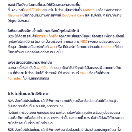
ของใช้ในบ้าน ไอเทมที่ช่วยให้ชีวิตสะดวกสบายขึ้น
ที่ B2S เรามี
ของใช้ในบ้าน
ครบครัน ไม่ว่าจะเป็นกาต้มน้ำ
Anitech
, เครื่องฟอกอากาศ
Xiaomi
, หน้ากากอนามัยทางการแพทย์
Double A Care
และสินค้าอื่น ๆ อีกมากมาย
ให้คุณเลือกสรร
ไอทีและแก็ดเจ็ต ล้ำสมัย ตอบโจทย์ทุกไลฟ์สไตล์
B2S ได้คัดสรรสินค้า
ไอทีและแก็ดเจ็ต
คุณภาพเยี่ยมมาให้คุณเลือกสรร เพื่อตอบโจทย์
ทุกไลฟ์สไตล์ดิจิทัล ไม่ว่าจะเป็น เครื่องทำลายเอกสาร
NEO
เพื่อความปลอดภัยของ
ข้อมูล, เอ็กซ์เทอนัลฮาร์ดดิสก์
WD
, หรือ คีย์บอร์ดไร้สายเมาส์คอมโบ
GEEZER
ที่ช่วย
ให้การทำงานของคุณสะดวกสบายยิ่งขึ้น
เฟอร์นิเจอร์ดีไซน์ครบฟังก์ชั่น
นอกจากนี้ B2S ยังมี
เฟอร์นิเจอร์
ครบทุกฟังก์ชันให้คุณได้เลือกสรรเพื่อตกแต่งบ้าน
และที่ทำงาน ไม่ว่าจะเป็นโต๊ะทำงานพับได้ จากแบรนด์
ONE
หรือ เก้าอี้ทำงาน
Furradec
ก็มีให้เลือกครบครัน
โปรโมชั่นและสิทธิพิเศษ
B2S จัดเต็มโปรโมชั่นและสิทธิพิเศษมากมายให้คุณเลือกช้อปออนไลน์ได้อย่างจุใจ
อัปเดตทุกเดือนกับแคมเปญลดราคาแรง
ทั้งสินค้าเครื่องเขียน หนังสือขายดี และไอเทมไลฟ์สไตล์สุดชิค พร้อมคูปองส่วนลด
และดีลพิเศษเมื่อช้อปผ่าน B2S.co.th เท่านั้น นอกจากนี้ B2S ยังใจดีส่งฟรีทั่วประเทศ
*เมื่อสั่งครบขั้นต่ำที่บริษัทกำหนด
B2S จัดเต็มโปรโมชั่นและสิทธิพิเศษเพียบ ช้อปออนไลน์ได้เลย! ลดแรงทุกเดือน ทั้ง