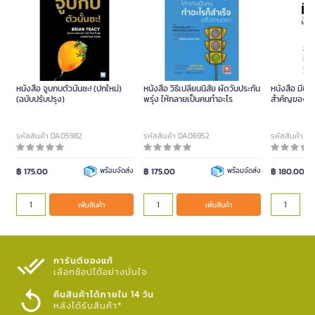
หนังสือ จูบกบตัวนั้นซะ! (ปกใหม่)
หนังสือ วิธีเปลี่ยนนิสัย ผัดวันประกัน
หนังสือ มีชีวิ
(ฉบับปรับปรุง)
พรุ่ง ให้กลายเป็นคนทำอะไร
สำคัญของชีวิ
รหัสสินค้า DA05982
รหัสสินค้า DA06952
รหัสสินค้า D
฿ 175.00
พร้อมจัดส่ง
฿ 175.00
พร้อมจัดส่ง
฿ 180.00
เพิ่มสินค้า
เพิ่มสินค้า
การันตีของแท้
เลือกช้อปได้อย่างมั่นใจ​
คืนสินค้าได้ภายใน 14 วัน
หลังได้รับสินค้า*