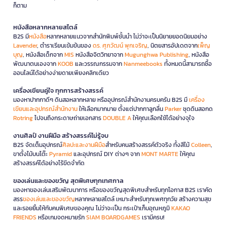
ก็ตาม
หนังสือหลากหลายสไตล์
B2S มี
หนังสือ
หลากหลายแนวจากสำนักพิมพ์ชั้นนำ ไม่ว่าจะเป็นนิยายยอดนิยมอย่าง
Lavender
, ตำราเรียนเข้มข้นของ
ดร. ศุภวัฒน์ พุกเจริญ
, นิตยสารอัปเดตจาก
เพ็ญ
บุญ
, หนังสือเด็กจาก
MIS
หนังสือจิตวิทยาจาก
Mugunghwa Publishing
, หนังสือ
พัฒนาตนเองจาก
KOOB
และวรรณกรรมจาก
Nanmeebooks
ทั้งหมดนี้สามารถซื้อ
ออนไลน์ได้อย่างง่ายดายเพียงคลิกเดียว
เครื่องเขียนคู่ใจ ทุกการสร้างสรรค์
มองหาปากกาดีๆ ดินสอหลากหลาย หรืออุปกรณ์สำนักงานครบครัน B2S มี
เครื่อง
เขียนและอุปกรณ์สำนักงาน
ให้เลือกมากมาย ตั้งแต่ปากกาลูกลื่น
Parker
ชุดดินสอกด
Rotring
ไปจนถึงกระดาษถ่ายเอกสาร
DOUBLE A
ให้คุณเลือกใช้ได้อย่างจุใจ
งานศิลป์ งานฝีมือ สร้างสรรค์ไม่รู้จบ
B2S จัดเต็มอุปกรณ์
ศิลปะและงานฝีมือ
สำหรับคนสร้างสรรค์ตัวจริง ทั้งสีไม้
Colleen
,
ขาตั้งไม้บนโต๊ะ
Pyramid
และอุปกรณ์ DIY ต่างๆ จาก
MONT MARTE
ให้คุณ
สร้างสรรค์ได้อย่างไร้ขีดจำกัด
ของเล่นและของขวัญ สุดพิเศษทุกเทศกาล
มองหาของเล่นเสริมพัฒนาการ หรือของขวัญสุดพิเศษสำหรับทุกโอกาส B2S เราคัด
สรร
ของเล่นและของขวัญ
หลากหลายสไตล์ เหมาะสำหรับทุกเพศทุกวัย สร้างความสุข
และรอยยิ้มให้กับคนพิเศษของคุณ ไม่ว่าจะเป็น กระเป๋าเก็บอุณหภูมิ
KAKAO
FRIENDS
หรือเกมจดหมายรัก
SIAM BOARDGAMES
เรามีครบ!