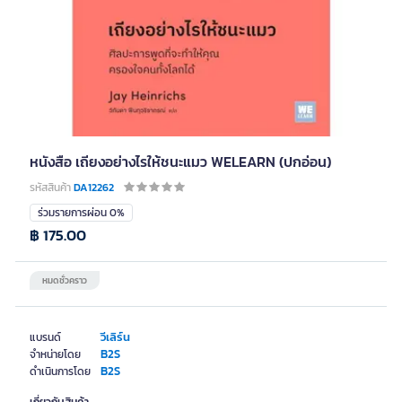
หนังสือ เถียงอย่างไรให้ชนะแมว WELEARN (ปกอ่อน)
รหัสสินค้า
DA12262
ร่วมรายการผ่อน 0%
฿ 175.00
หมดชั่วคราว
วีเลิร์น
แบรนด์
B2S
จำหน่ายโดย
B2S
ดำเนินการโดย