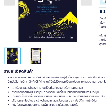
Previous slide
Next slide
฿ 3
เกี่ยวก
คู่มือ
ไปอย่า
แม้ว่า
เคยกับ
พุทธศ
รายละเอียดสินค้า
สำรวจตำนานและเรื่องราวอันลึกลับของเทพนิยายญี่ปุ่นตั้งแต่ยุคโบราณจนถึงปัจจุบันผ่าน
นี้ หนังสือเล่มนี้เจาะลึกถึงวิธีที่ตำนานญี่ปุ่นได้รับการเปลี่ยนแปลงตามกาลเวลาและความ
เล่าเรื่องราวและสำรวจตำนานญี่ปุ่นที่เปลี่ยนแปลงไปตามกาลเวลา
ครอบคลุมถึงเทพเจ้า วีรบุรุษ วิญญาณ และตำนานที่หล่อหลอมวัฒนธรรมญี่ปุ่น
นำเสนอเรื่องราวตั้งแต่ตำนานอิซานางิและอิซานามิไปจนถึงนิทานยุคกลางและอนิเมะในปั
อธิบายการเชื่อมโยงระหว่างตำนาน ศาสนา วัฒนธรรม และประวัติศาสตร์ญี่ปุ่น
หนังสือภาพประกอบมากมายเพิ่มความน่าสนใจและความเข้าใจ