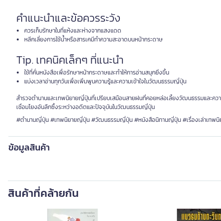
คำแนะนำและข้อควรระวัง
ควรเก็บรักษาในที่แห้งและห่างจากแสงแดด
หลีกเลี่ยงการใช้น้ำหรือสารเคมีทำความสะอาดบนหน้ากระดาษ
Tip. เทคนิคเล็กๆ ที่แนะนำ
ใช้ที่คั่นหนังสือเพื่อรักษาหน้ากระดาษและทำให้การอ่านสนุกยิ่งขึ้น
แบ่งเวลาอ่านทุกวันเพื่อเพิ่มพูนความรู้และความเข้าใจในวัฒนธรรมญี่ปุ่น
สำรวจตำนานและเทพนิยายญี่ปุ่นที่เปรียบเสมือนสายฝนที่คอยหล่อเลี้ยงวัฒนธรรมและความเชื่
เชื่อมโยงอันลึกซึ้งระหว่างอดีตและปัจจุบันในวัฒนธรรมญี่ปุ่น
#ตำนานญี่ปุ่น #เทพนิยายญี่ปุ่น #วัฒนธรรมญี่ปุ่น #หนังสือนิทานญี่ปุ่น #เรื่องเล่าเทพน
ข้อมูลสินค้า
สินค้าที่คล้ายกัน