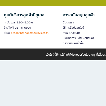
ศูนย์บริการลูกค้าบีทูเอส
การสนับสนุนลูกค้า
ทุกวัน เวลา 8.30-18.00 น.
ติดต่อเรา
โทรศัพท์: 02-115-0999
วิธีการช้อปออนไลน์
อีเมล:
b2sonlineshopping@b2s.co.th
การจัดส่งสินค้า
นโยบายการเปลี่ยน/คืนสินค้า
ตรวจสอบคำสั่งซื้อ
เว็บไซต์นี้มีการใช้คุกกี้ โปรดยอมรับนโยบายคุกกี้เพื่