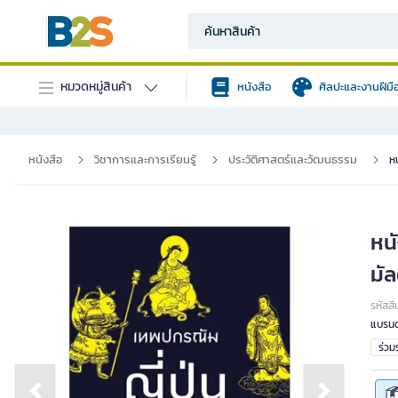
หมวดหมู่สินค้า
หนังสือ
ศิลปะและงานฝีมื
หนังสือ
วิชาการและการเรียนรู้
ประวัติศาสตร์และวัฒนธรรม
หน
หนั
มัล
รหัสสิ
แบรนด
ร่ว