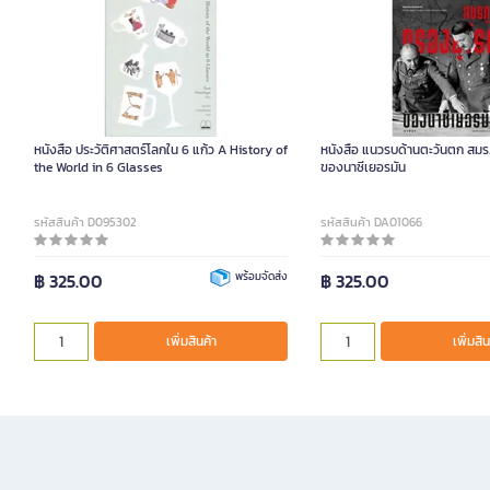
หนังสือ ประวัติศาสตร์โลกใน 6 แก้ว A History of
หนังสือ แนวรบด้านตะวันตก สมร
the World in 6 Glasses
ของนาซีเยอรมัน
รหัสสินค้า D095302
รหัสสินค้า DA01066
฿ 325.00
พร้อมจัดส่ง
฿ 325.00
เพิ่มสินค้า
เพิ่มสิน