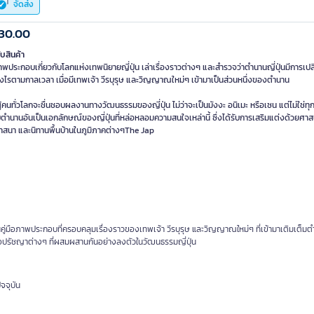
จัดส่ง
30.00
ับสินค้า
ภาพประกอบเกี่ยวกับโลกแห่งเทพนิยายญี่ปุ่น เล่าเรื่องราวต่างๆ และสำรวจว่าตำนานญี่ปุ่นมีการเป
งไรตามกาลเวลา เมื่อมีเทพเจ้า วีรบุรุษ และวิญญาณใหม่ๆ เข้ามาเป็นส่วนหนึ่งของตำนาน
ผู้คนทั่วโลกจะชื่นชอบผลงานทางวัฒนธรรมของญี่ปุ่น ไม่ว่าจะเป็นมังงะ อนิเมะ หรือเซน แต่ไม่ใช่ทุกค
ตำนานอันเป็นเอกลักษณ์ของญี่ปุ่นที่หล่อหลอมความสนใจเหล่านี้ ซึ่งได้รับการเสริมแต่งด้วยศา
าสนา และนิทานพื้นบ้านในภูมิภาคต่างๆThe Jap
คู่มือภาพประกอบที่ครอบคลุมเรื่องราวของเทพเจ้า วีรบุรุษ และวิญญาณใหม่ๆ ที่เข้ามาเติมเต็มต
เชื่อปรัชญาต่างๆ ที่ผสมผสานกันอย่างลงตัวในวัฒนธรรมญี่ปุ่น
จจุบัน