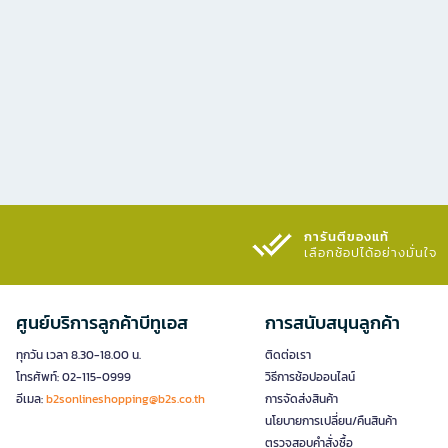
การันตีของแท้
เลือกช้อปได้อย่างมั่นใจ​
ศูนย์บริการลูกค้าบีทูเอส
การสนับสนุนลูกค้า
ทุกวัน เวลา 8.30-18.00 น.
ติดต่อเรา
โทรศัพท์: 02-115-0999
วิธีการช้อปออนไลน์
อีเมล:
b2sonlineshopping@b2s.co.th
การจัดส่งสินค้า
นโยบายการเปลี่ยน/คืนสินค้า
ตรวจสอบคำสั่งซื้อ