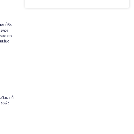
ล่มนี้ถือ
ียกว่า
การจะบอก
อยเรียง
สือเล่มนี้
้องพึ่ง