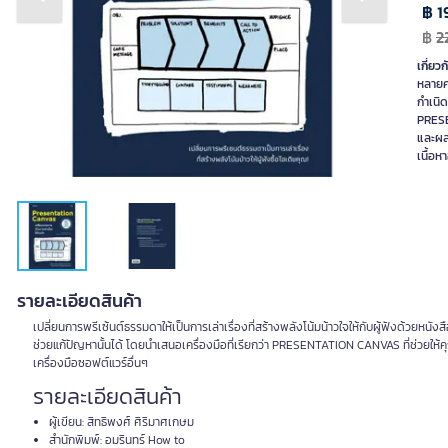
Previous slide
Next slide
฿ 1
฿
2
เกี่ยวก
หลายคร
กำเนิด
PRESEN
และผลล
เนื้อห
รายละเอียดสินค้า
เปลี่ยนการพรีเซ้นต์ธรรมดาให้เป็นการเล่าเรื่องที่สร้างพลังโน้มน้าวใจให้กับผู้ฟังด้วยหนัง
ช่วยแก้ปัญหานั้นได้ โดยนำเสนอเครื่องมือที่เรียกว่า PRESENTATION CANVAS ที่ช่วยให้คุณ
เครื่องมือซอฟต์แวร์อื่นๆ
รายละเอียดสินค้า
ผู้เขียน: สิทธิพงศ์ ศิริมาศเกษม
สำนักพิมพ์: อมรินทร์ How to