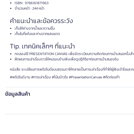
ISBN : 9786161871963
จำนวนหน้า : 244 หน้า
คำแนะนำและข้อควรระวัง
เก็บให้ห่างจากน้ำและความชื้น
เก็บในที่แห้งและห่างจากแสงแดด
Tip. เทคนิคเล็กๆ ที่แนะนำ
ทดลองใช้ PRESENTATION CANVAS เพื่อจัดระเบียบความคิดก่อนการนำเสนอครั้งส
ฝึกฝนการเล่าเรื่องราวให้คนรอบข้างฟังเพื่อดูปฏิกิริยาก่อนการนำเสนอจริง
หนังสือ จะเปลี่ยนการพรีเซ้นต์แบบธรรมดาให้กลายเป็นการเล่าเรื่องที่ทำให้ผู้ฟังเข้าใจและ
#พรีเซ้นต์งาน #การเล่าเรื่อง #โน้มน้าวใจ #PresentationCanvas #คิดก่อนทำ
ข้อมูลสินค้า