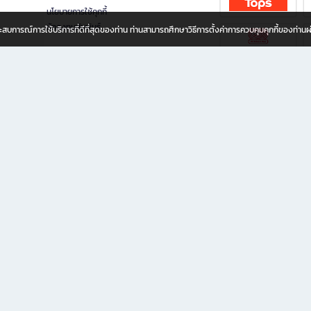
นโยบายการใช้คุกกี้
นักลงทุนสัมพันธ์
อประสบการณ์การใช้บริการที่ดีที่สุดของท่าน ท่านสามารถศึกษาวิธีการตั้งค่าการควบคุมคุกกี้ของท่าน
ทุกวัย
ขียน ให้คุณรู้สึกเหมือนมีร้านหนังสือใกล้ฉันอยู่ในมือ ช้อปง่าย ไม่ต้องออกจากบ้าน เพราะ b2
 ชั่วโมง พร้อมโปรโมชั่นและสิทธิพิเศษมากมาย
่ายเพิ่ม