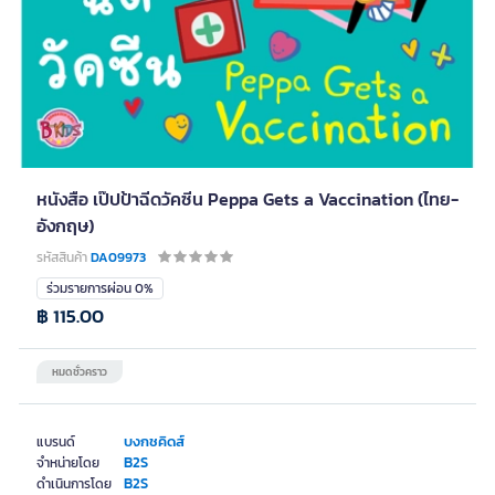
หนังสือ เป๊ปป้าฉีดวัคซีน Peppa Gets a Vaccination (ไทย-
อังกฤษ)
รหัสสินค้า
DA09973
ร่วมรายการผ่อน 0%
฿ 115.00
หมดชั่วคราว
บงกชคิดส์
แบรนด์
B2S
จำหน่ายโดย
B2S
ดำเนินการโดย