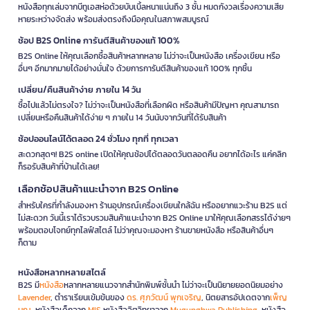
หนังสือทุกเล่มจากบีทูเอสห่อด้วยบับเบิ้ลหนาแน่นถึง 3 ชั้น หมดกังวลเรื่องความเสีย
หายระหว่างจัดส่ง พร้อมส่งตรงถึงมือคุณในสภาพสมบูรณ์
ช้อป B2S Online การันตีสินค้าของแท้ 100%
B2S Online ให้คุณเลือกซื้อสินค้าหลากหลาย ไม่ว่าจะเป็นหนังสือ เครื่องเขียน หรือ
อื่นๆ อีกมากมายได้อย่างมั่นใจ ด้วยการการันตีสินค้าของแท้ 100% ทุกชิ้น
เปลี่ยน/คืนสินค้าง่าย ภายใน 14 วัน
ซื้อไปแล้วไม่ตรงใจ? ไม่ว่าจะเป็นหนังสือที่เลือกผิด หรือสินค้ามีปัญหา คุณสามารถ
เปลี่ยนหรือคืนสินค้าได้ง่าย ๆ ภายใน 14 วันนับจากวันที่ได้รับสินค้า
ช้อปออนไลน์ได้ตลอด 24 ชั่วโมง ทุกที่ ทุกเวลา
สะดวกสุดๆ! B2S online เปิดให้คุณช้อปได้ตลอดวันตลอดคืน อยากได้อะไร แค่คลิก
ก็รอรับสินค้าที่บ้านได้เลย!
เลือกช้อปสินค้าแนะนำจาก B2S Online
สำหรับใครที่กำลังมองหา ร้านอุปกรณ์เครื่องเขียนใกล้ฉัน หรืออยากแวะร้าน B2S แต่
ไม่สะดวก วันนี้เราได้รวบรวมสินค้าแนะนำจาก B2S Online มาให้คุณเลือกสรรได้ง่ายๆ
พร้อมตอบโจทย์ทุกไลฟ์สไตล์ ไม่ว่าคุณจะมองหา ร้านขายหนังสือ หรือสินค้าอื่นๆ
ก็ตาม
หนังสือหลากหลายสไตล์
B2S มี
หนังสือ
หลากหลายแนวจากสำนักพิมพ์ชั้นนำ ไม่ว่าจะเป็นนิยายยอดนิยมอย่าง
Lavender
, ตำราเรียนเข้มข้นของ
ดร. ศุภวัฒน์ พุกเจริญ
, นิตยสารอัปเดตจาก
เพ็ญ
บุญ
, หนังสือเด็กจาก
MIS
หนังสือจิตวิทยาจาก
Mugunghwa Publishing
, หนังสือ