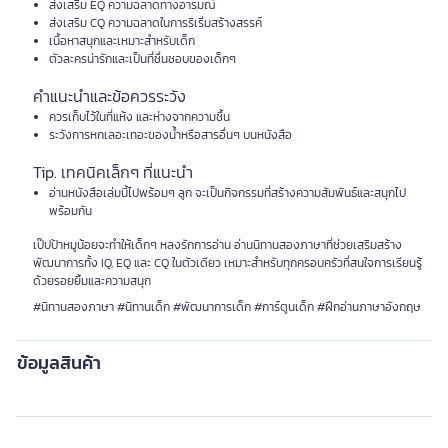
ส่งเสริม EQ ความฉลาดทางอารมณ์
ส่งเสริม CQ ความฉลาดในการริเริ่มสร้างสรรค์
เนื้อหาสนุกและเหมาะสำหรับเด็ก
ตัวละครน่ารักและเป็นที่ชื่นชอบของเด็กๆ
คำแนะนำและข้อควรระวัง
ควรเก็บไว้ในที่แห้ง และห่างจากความชื้น
ระวังการหกเลอะเทอะของน้ำหรือสารอื่นๆ บนหนังสือ
Tip. เทคนิคเล็กๆ ที่แนะนำ
อ่านหนังสือเล่มนี้ไปพร้อมๆ ลูก จะเป็นกิจกรรมที่สร้างความสัมพันธ์และสนุกไป
พร้อมกัน
เป๊ปป้าหมูน้อยจะทำให้เด็กๆ หลงรักการอ่าน อ่านนิทานสองภาษาที่ช่วยเสริมสร้าง
พัฒนาการทั้ง IQ, EQ และ CQ ในตัวเดียว เหมาะสำหรับทุกครอบครัวที่สนใจการเรียนรู้
ด้วยรอยยิ้มและความสนุก
#นิทานสองภาษา #นิทานเด็ก #พัฒนาการเด็ก #การ์ตูนเด็ก #ฝึกอ่านภาษาอังกฤษ
ข้อมูลสินค้า