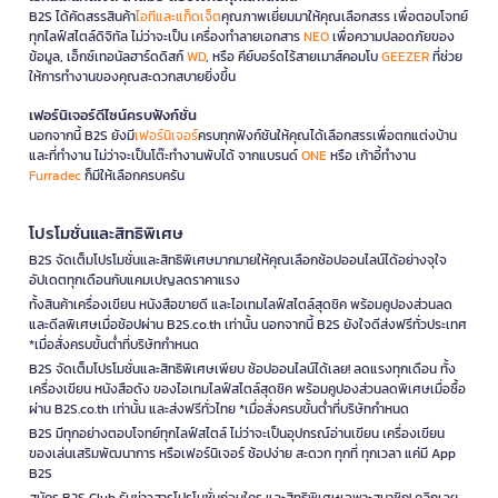
B2S ได้คัดสรรสินค้า
ไอทีและแก็ดเจ็ต
คุณภาพเยี่ยมมาให้คุณเลือกสรร เพื่อตอบโจทย์
ทุกไลฟ์สไตล์ดิจิทัล ไม่ว่าจะเป็น เครื่องทำลายเอกสาร
NEO
เพื่อความปลอดภัยของ
ข้อมูล, เอ็กซ์เทอนัลฮาร์ดดิสก์
WD
, หรือ คีย์บอร์ดไร้สายเมาส์คอมโบ
GEEZER
ที่ช่วย
ให้การทำงานของคุณสะดวกสบายยิ่งขึ้น
เฟอร์นิเจอร์ดีไซน์ครบฟังก์ชั่น
นอกจากนี้ B2S ยังมี
เฟอร์นิเจอร์
ครบทุกฟังก์ชันให้คุณได้เลือกสรรเพื่อตกแต่งบ้าน
และที่ทำงาน ไม่ว่าจะเป็นโต๊ะทำงานพับได้ จากแบรนด์
ONE
หรือ เก้าอี้ทำงาน
Furradec
ก็มีให้เลือกครบครัน
โปรโมชั่นและสิทธิพิเศษ
B2S จัดเต็มโปรโมชั่นและสิทธิพิเศษมากมายให้คุณเลือกช้อปออนไลน์ได้อย่างจุใจ
อัปเดตทุกเดือนกับแคมเปญลดราคาแรง
ทั้งสินค้าเครื่องเขียน หนังสือขายดี และไอเทมไลฟ์สไตล์สุดชิค พร้อมคูปองส่วนลด
และดีลพิเศษเมื่อช้อปผ่าน B2S.co.th เท่านั้น นอกจากนี้ B2S ยังใจดีส่งฟรีทั่วประเทศ
*เมื่อสั่งครบขั้นต่ำที่บริษัทกำหนด
B2S จัดเต็มโปรโมชั่นและสิทธิพิเศษเพียบ ช้อปออนไลน์ได้เลย! ลดแรงทุกเดือน ทั้ง
เครื่องเขียน หนังสือดัง ของไอเทมไลฟ์สไตล์สุดชิค พร้อมคูปองส่วนลดพิเศษเมื่อซื้อ
ผ่าน B2S.co.th เท่านั้น และส่งฟรีทั่วไทย *เมื่อสั่งครบขั้นต่ำที่บริษัทกำหนด
B2S มีทุกอย่างตอบโจทย์ทุกไลฟ์สไตล์ ไม่ว่าจะเป็นอุปกรณ์อ่านเขียน เครื่องเขียน
ของเล่นเสริมพัฒนาการ หรือเฟอร์นิเจอร์ ช้อปง่าย สะดวก ทุกที่ ทุกเวลา แค่มี App
B2S
สมัคร B2S Club รับข่าวสารโปรโมชั่นก่อนใคร และสิทธิพิเศษเฉพาะสมาชิก! คลิกเลย