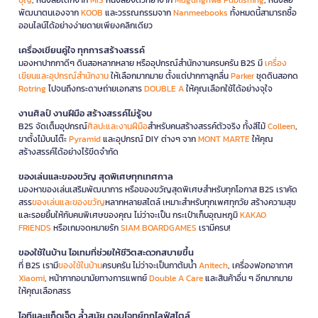
พัฒนาตนเองจาก
KOOB
และวรรณกรรมจาก
Nanmeebooks
ทั้งหมดนี้สามารถซื้อ
ออนไลน์ได้อย่างง่ายดายเพียงคลิกเดียว
เครื่องเขียนคู่ใจ ทุกการสร้างสรรค์
มองหาปากกาดีๆ ดินสอหลากหลาย หรืออุปกรณ์สำนักงานครบครัน B2S มี
เครื่อง
เขียนและอุปกรณ์สำนักงาน
ให้เลือกมากมาย ตั้งแต่ปากกาลูกลื่น
Parker
ชุดดินสอกด
Rotring
ไปจนถึงกระดาษถ่ายเอกสาร
DOUBLE A
ให้คุณเลือกใช้ได้อย่างจุใจ
งานศิลป์ งานฝีมือ สร้างสรรค์ไม่รู้จบ
B2S จัดเต็มอุปกรณ์
ศิลปะและงานฝีมือ
สำหรับคนสร้างสรรค์ตัวจริง ทั้งสีไม้
Colleen
,
ขาตั้งไม้บนโต๊ะ
Pyramid
และอุปกรณ์ DIY ต่างๆ จาก
MONT MARTE
ให้คุณ
สร้างสรรค์ได้อย่างไร้ขีดจำกัด
ของเล่นและของขวัญ สุดพิเศษทุกเทศกาล
มองหาของเล่นเสริมพัฒนาการ หรือของขวัญสุดพิเศษสำหรับทุกโอกาส B2S เราคัด
สรร
ของเล่นและของขวัญ
หลากหลายสไตล์ เหมาะสำหรับทุกเพศทุกวัย สร้างความสุข
และรอยยิ้มให้กับคนพิเศษของคุณ ไม่ว่าจะเป็น กระเป๋าเก็บอุณหภูมิ
KAKAO
FRIENDS
หรือเกมจดหมายรัก
SIAM BOARDGAMES
เรามีครบ!
ของใช้ในบ้าน ไอเทมที่ช่วยให้ชีวิตสะดวกสบายขึ้น
ที่ B2S เรามี
ของใช้ในบ้าน
ครบครัน ไม่ว่าจะเป็นกาต้มน้ำ
Anitech
, เครื่องฟอกอากาศ
Xiaomi
, หน้ากากอนามัยทางการแพทย์
Double A Care
และสินค้าอื่น ๆ อีกมากมาย
ให้คุณเลือกสรร
ไอทีและแก็ดเจ็ต ล้ำสมัย ตอบโจทย์ทุกไลฟ์สไตล์