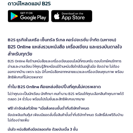
ดาวน์โหลดแอป B2S
B2S ธุรกิจในเครือ เซ็นทรัล รีเทล คอร์ปอเรชั่น จำกัด (มหาชน)
B2S Online แหล่งรวมหนังสือ เครื่องเขียน และแรงบันดาลใจ
สำหรับทุกวัย
B2S Online คือร้านหนังสือและเครื่องเขียนออนไลน์ที่ครบครัน ตอบโจทย์คนรักการ
อ่านและงานเขียน ให้คุณรู้สึกเหมือนมีร้านหนังสือใกล้ฉันอยู่ในมือ ช้อปง่าย ไม่ต้อง
ออกจากบ้าน เพราะ b2s มีทั้งหนังสือหลากหลายแนวและเครื่องเขียนคุณภาพ พร้อม
สิทธิพิเศษที่ไม่ควรพลาด!
ทำไม B2S Online คือแหล่งช้อปปิ้งที่คุณไม่ควรพลาด
ไม่ว่าคุณจะเป็นนักเรียน นักศึกษา คนทำงาน B2S พร้อมให้คุณเลือกสินค้าคุณภาพได้
ตลอด 24 ชั่วโมง พร้อมโปรโมชั่นและสิทธิพิเศษมากมาย
ฟรี! ค่าจัดส่งทั่วไทย *เมื่อสั่งครบขั้นต่ำที่บริษัทกำหนด
ช้อปเพลินเกินคุ้ม! เพียงมียอดสั่งซื้อสินค้าขั้นต่ำที่บริษัทกำหนด รับสิทธิ์ส่งฟรีถึงบ้าน
ไม่ต้องจ่ายเพิ่ม
มั่นใจ หนังสือถึงมือปลอดภัย ด้วยบับเบิ้ล 3 ชั้น