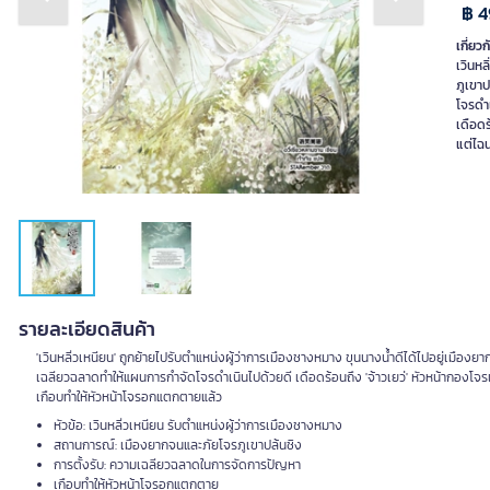
Previous slide
Next slide
฿ 4
เกี่ยวก
เวินหล
ภูเขาป
โจรดำ
เดือดร
รายละเอียดสินค้า
'เวินหลิ่วเหนียน' ถูกย้ายไปรับตำแหน่งผู้ว่าการเมืองชางหมาง ขุนนางน้ำดีได้ไปอยู่เมืองย
เฉลียวฉลาดทำให้แผนการกำจัดโจรดำเนินไปด้วยดี เดือดร้อนถึง 'จ้าวเยว่' หัวหน้ากองโจรแห่ง
เกือบทำให้หัวหน้าโจรอกแตกตายแล้ว
หัวข้อ: เวินหลิ่วเหนียน รับตำแหน่งผู้ว่าการเมืองชางหมาง
สถานการณ์: เมืองยากจนและภัยโจรภูเขาปล้นชิง
การตั้งรับ: ความเฉลียวฉลาดในการจัดการปัญหา
เกือบทำให้หัวหน้าโจรอกแตกตาย