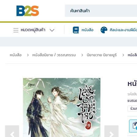
หมวดหมู่สินค้า
หนังสือ
ศิลปะและงานฝีมื
หนังสือ
หนังสือนิยาย / วรรณกรรม
นิยายวาย นิยายยูริ
หนังสื
หนั
รหัสสิ
แบรนด
ร่ว