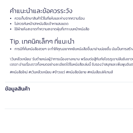
คำแนะนำและข้อควรระวัง
ควรเก็บรักษาสินค้าไว้ในที่แห้งและห่างจากความร้อน
ไม่ควรหันหน้าปกหนังสือเข้าหาแสงแดด
ใช้ผ้าแห้งสะอาดทำความสะอาดฝุ่นที่เกาะบนหน้าหนังสือ
Tip. เทคนิคเล็กๆ ที่แนะนำ
การมีที่คั่นหนังสือสวยๆ จะทำให้คุณอยากหยิบหนังสือขึ้นมาอ่านบ่อยขึ้น มันเป็นการสร้
'เวินหลิ่วเหนียน' รับตำแหน่งผู้ว่าการเมืองชางหมาง พร้อมต่อสู้กับภัยโจรภูเขาปล้นชิง
เจรจา อ่านเรื่องราวทั้งหมดอย่างละเอียดได้ในหนังสือเล่มนี้ รับรองว่าสนุกและเพิ่มพูนจิ
#หนังสือใหม่ #เวินหลิ่วเหนียน #จ้าวเยว่ #หนังสือนิยาย #หนังสือเล่ห์เกมส์
ข้อมูลสินค้า