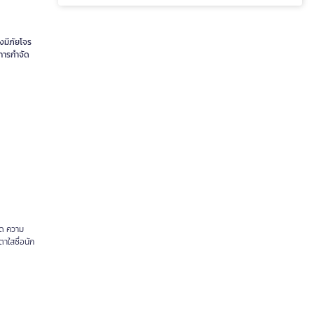
ังมีภัยโจร
นการกำจัด
าด ความ
ตาใสซื่อนัก