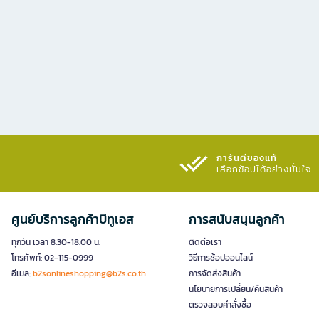
การันตีของแท้
เลือกช้อปได้อย่างมั่นใจ​
ศูนย์บริการลูกค้าบีทูเอส
การสนับสนุนลูกค้า
ทุกวัน เวลา 8.30-18.00 น.
ติดต่อเรา
โทรศัพท์: 02-115-0999
วิธีการช้อปออนไลน์
อีเมล:
b2sonlineshopping@b2s.co.th
การจัดส่งสินค้า
นโยบายการเปลี่ยน/คืนสินค้า
ตรวจสอบคำสั่งซื้อ