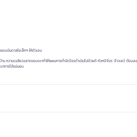
างแรงบันดาลใจเล็กๆ ให้ตัวเอง
ชาวบ้าน ความเฉลียวฉลาดของเขาทำให้แผนการกำจัดโจรดำเนินไปด้วยดี หัวหน้าโจร 'จ้าวเยว่' ต้อง
นตนาการได้แน่นอน