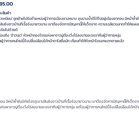
95.00
ับสินค้า
ิ่วเหนียน' ถูกย้ายไปรับตำแหน่งผู้ว่าการเมืองชางหมาง ขุนนางน้ำดีได้ไปอยู่เมืองยากจน มิหนำซ้ำย
ล้นชิงชาวบ้านที่เรื้อรังมายาวนาน เขาต้องจัดการปัญหานี้ให้เด็ดขาด ความเฉลียวฉลาดทำให้แผ
เนินไปด้วยดี
้อนถึง 'จ้าวเยว่' หัวหน้ากองโจรแห่งผาจาวมู่ต้องวิ่งโร่ลงมาขอเจรจากับผู้ว่าการหนุ่ม
ากจน มิหนำซ้ำยังมีภัยโจรภูเขาปล้นชิงชาวบ้านที่เรื้อรังมายาวนาน เขาต้องจัดการปัญหานี้ให้เด็ดข
ผาจาวมู่ต้องวิ่งโร่ลงมาขอเจรจากับผู้ว่าการหนุ่ม แต่ไฉนผู้ว่าการคนใหม่นี้จึงปลิ้นปล้อนได้หน้า