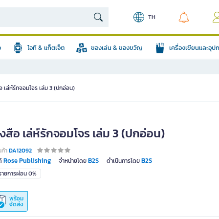
TH
อ
ไอที & แก็ตเจ็ต
ของเล่น & ของขวัญ
เครื่องเขียนและอุ
อ เล่ห์รักจอมโจร เล่ม 3 (ปกอ่อน)
งสือ เล่ห์รักจอมโจร เล่ม 3 (ปกอ่อน)
นค้า
DA12092
Rose Publishing
B2S
B2S
์
จำหน่ายโดย
ดำเนินการโดย
มรายการผ่อน 0%
พร้อม
จัดส่ง