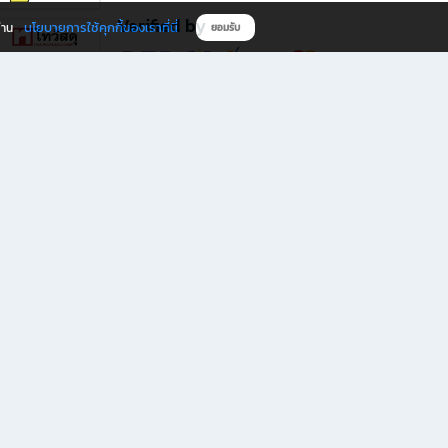
Verified by
นโยบายการใช้คุกกี้ของเราที่นี่
ผ่าน
ยอมรับ
ดาวน์โหลดแอป B2S
s มีทั้งหนังสือหลากหลายแนวและเครื่องเขียนคุณภาพ พร้อมสิทธิพิเศษที่ไม่ควรพลาด!