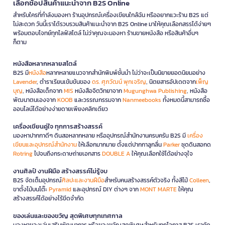
เลือกช้อปสินค้าแนะนำจาก B2S Online
สำหรับใครที่กำลังมองหา ร้านอุปกรณ์เครื่องเขียนใกล้ฉัน หรืออยากแวะร้าน B2S แต่
ไม่สะดวก วันนี้เราได้รวบรวมสินค้าแนะนำจาก B2S Online มาให้คุณเลือกสรรได้ง่ายๆ
พร้อมตอบโจทย์ทุกไลฟ์สไตล์ ไม่ว่าคุณจะมองหา ร้านขายหนังสือ หรือสินค้าอื่นๆ
ก็ตาม
หนังสือหลากหลายสไตล์
B2S มี
หนังสือ
หลากหลายแนวจากสำนักพิมพ์ชั้นนำ ไม่ว่าจะเป็นนิยายยอดนิยมอย่าง
Lavender
, ตำราเรียนเข้มข้นของ
ดร. ศุภวัฒน์ พุกเจริญ
, นิตยสารอัปเดตจาก
เพ็ญ
บุญ
, หนังสือเด็กจาก
MIS
หนังสือจิตวิทยาจาก
Mugunghwa Publishing
, หนังสือ
พัฒนาตนเองจาก
KOOB
และวรรณกรรมจาก
Nanmeebooks
ทั้งหมดนี้สามารถซื้อ
ออนไลน์ได้อย่างง่ายดายเพียงคลิกเดียว
เครื่องเขียนคู่ใจ ทุกการสร้างสรรค์
มองหาปากกาดีๆ ดินสอหลากหลาย หรืออุปกรณ์สำนักงานครบครัน B2S มี
เครื่อง
เขียนและอุปกรณ์สำนักงาน
ให้เลือกมากมาย ตั้งแต่ปากกาลูกลื่น
Parker
ชุดดินสอกด
Rotring
ไปจนถึงกระดาษถ่ายเอกสาร
DOUBLE A
ให้คุณเลือกใช้ได้อย่างจุใจ
งานศิลป์ งานฝีมือ สร้างสรรค์ไม่รู้จบ
B2S จัดเต็มอุปกรณ์
ศิลปะและงานฝีมือ
สำหรับคนสร้างสรรค์ตัวจริง ทั้งสีไม้
Colleen
,
ขาตั้งไม้บนโต๊ะ
Pyramid
และอุปกรณ์ DIY ต่างๆ จาก
MONT MARTE
ให้คุณ
สร้างสรรค์ได้อย่างไร้ขีดจำกัด
ของเล่นและของขวัญ สุดพิเศษทุกเทศกาล
มองหาของเล่นเสริมพัฒนาการ หรือของขวัญสุดพิเศษสำหรับทุกโอกาส B2S เราคัด