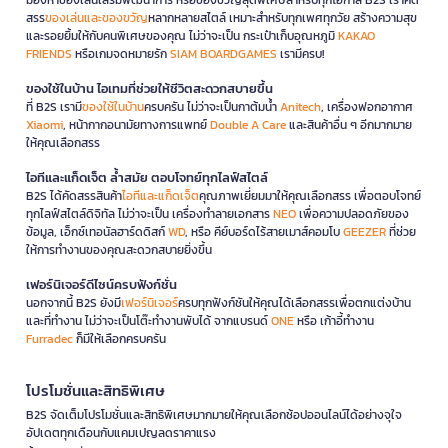
สรร
ของเล่นและของขวัญ
หลากหลายสไตล์ เหมาะสำหรับทุกเพศทุกวัย สร้างความสุข
และรอยยิ้มให้กับคนพิเศษของคุณ ไม่ว่าจะเป็น กระเป๋าเก็บอุณหภูมิ
KAKAO
FRIENDS
หรือเกมจดหมายรัก
SIAM BOARDGAMES
เรามีครบ!
ของใช้ในบ้าน ไอเทมที่ช่วยให้ชีวิตสะดวกสบายขึ้น
ที่ B2S เรามี
ของใช้ในบ้าน
ครบครัน ไม่ว่าจะเป็นกาต้มน้ำ
Anitech
, เครื่องฟอกอากาศ
Xiaomi
, หน้ากากอนามัยทางการแพทย์
Double A Care
และสินค้าอื่น ๆ อีกมากมาย
ให้คุณเลือกสรร
ไอทีและแก็ดเจ็ต ล้ำสมัย ตอบโจทย์ทุกไลฟ์สไตล์
B2S ได้คัดสรรสินค้า
ไอทีและแก็ดเจ็ต
คุณภาพเยี่ยมมาให้คุณเลือกสรร เพื่อตอบโจทย์
ทุกไลฟ์สไตล์ดิจิทัล ไม่ว่าจะเป็น เครื่องทำลายเอกสาร
NEO
เพื่อความปลอดภัยของ
ข้อมูล, เอ็กซ์เทอนัลฮาร์ดดิสก์
WD
, หรือ คีย์บอร์ดไร้สายเมาส์คอมโบ
GEEZER
ที่ช่วย
ให้การทำงานของคุณสะดวกสบายยิ่งขึ้น
เฟอร์นิเจอร์ดีไซน์ครบฟังก์ชั่น
นอกจากนี้ B2S ยังมี
เฟอร์นิเจอร์
ครบทุกฟังก์ชันให้คุณได้เลือกสรรเพื่อตกแต่งบ้าน
และที่ทำงาน ไม่ว่าจะเป็นโต๊ะทำงานพับได้ จากแบรนด์
ONE
หรือ เก้าอี้ทำงาน
Furradec
ก็มีให้เลือกครบครัน
โปรโมชั่นและสิทธิพิเศษ
B2S จัดเต็มโปรโมชั่นและสิทธิพิเศษมากมายให้คุณเลือกช้อปออนไลน์ได้อย่างจุใจ
อัปเดตทุกเดือนกับแคมเปญลดราคาแรง