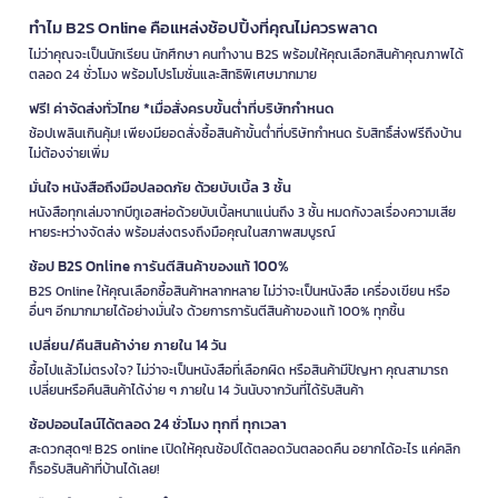
ทำไม B2S Online คือแหล่งช้อปปิ้งที่คุณไม่ควรพลาด
ไม่ว่าคุณจะเป็นนักเรียน นักศึกษา คนทำงาน B2S พร้อมให้คุณเลือกสินค้าคุณภาพได้
ตลอด 24 ชั่วโมง พร้อมโปรโมชั่นและสิทธิพิเศษมากมาย
ฟรี! ค่าจัดส่งทั่วไทย *เมื่อสั่งครบขั้นต่ำที่บริษัทกำหนด
ช้อปเพลินเกินคุ้ม! เพียงมียอดสั่งซื้อสินค้าขั้นต่ำที่บริษัทกำหนด รับสิทธิ์ส่งฟรีถึงบ้าน
ไม่ต้องจ่ายเพิ่ม
มั่นใจ หนังสือถึงมือปลอดภัย ด้วยบับเบิ้ล 3 ชั้น
หนังสือทุกเล่มจากบีทูเอสห่อด้วยบับเบิ้ลหนาแน่นถึง 3 ชั้น หมดกังวลเรื่องความเสีย
หายระหว่างจัดส่ง พร้อมส่งตรงถึงมือคุณในสภาพสมบูรณ์
ช้อป B2S Online การันตีสินค้าของแท้ 100%
B2S Online ให้คุณเลือกซื้อสินค้าหลากหลาย ไม่ว่าจะเป็นหนังสือ เครื่องเขียน หรือ
อื่นๆ อีกมากมายได้อย่างมั่นใจ ด้วยการการันตีสินค้าของแท้ 100% ทุกชิ้น
เปลี่ยน/คืนสินค้าง่าย ภายใน 14 วัน
ซื้อไปแล้วไม่ตรงใจ? ไม่ว่าจะเป็นหนังสือที่เลือกผิด หรือสินค้ามีปัญหา คุณสามารถ
เปลี่ยนหรือคืนสินค้าได้ง่าย ๆ ภายใน 14 วันนับจากวันที่ได้รับสินค้า
ช้อปออนไลน์ได้ตลอด 24 ชั่วโมง ทุกที่ ทุกเวลา
สะดวกสุดๆ! B2S online เปิดให้คุณช้อปได้ตลอดวันตลอดคืน อยากได้อะไร แค่คลิก
ก็รอรับสินค้าที่บ้านได้เลย!