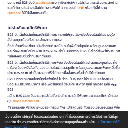
นอกจากนี้ B2S ยังมี
เฟอร์นิเจอร์
ครบทุกฟังก์ชันให้คุณได้เลือกสรรเพื่อตกแต่งบ้าน
และที่ทำงาน ไม่ว่าจะเป็นโต๊ะทำงานพับได้ จากแบรนด์
ONE
หรือ เก้าอี้ทำงาน
Furradec
ก็มีให้เลือกครบครัน
โปรโมชั่นและสิทธิพิเศษ
B2S จัดเต็มโปรโมชั่นและสิทธิพิเศษมากมายให้คุณเลือกช้อปออนไลน์ได้อย่างจุใจ
อัปเดตทุกเดือนกับแคมเปญลดราคาแรง
ทั้งสินค้าเครื่องเขียน หนังสือขายดี และไอเทมไลฟ์สไตล์สุดชิค พร้อมคูปองส่วนลด
และดีลพิเศษเมื่อช้อปผ่าน B2S.co.th เท่านั้น นอกจากนี้ B2S ยังใจดีส่งฟรีทั่วประเทศ
*เมื่อสั่งครบขั้นต่ำที่บริษัทกำหนด
B2S จัดเต็มโปรโมชั่นและสิทธิพิเศษเพียบ ช้อปออนไลน์ได้เลย! ลดแรงทุกเดือน ทั้ง
เครื่องเขียน หนังสือดัง ของไอเทมไลฟ์สไตล์สุดชิค พร้อมคูปองส่วนลดพิเศษเมื่อซื้อ
ผ่าน B2S.co.th เท่านั้น และส่งฟรีทั่วไทย *เมื่อสั่งครบขั้นต่ำที่บริษัทกำหนด
B2S มีทุกอย่างตอบโจทย์ทุกไลฟ์สไตล์ ไม่ว่าจะเป็นอุปกรณ์อ่านเขียน เครื่องเขียน
ของเล่นเสริมพัฒนาการ หรือเฟอร์นิเจอร์ ช้อปง่าย สะดวก ทุกที่ ทุกเวลา แค่มี App
B2S
สมัคร B2S Club รับข่าวสารโปรโมชั่นก่อนใคร และสิทธิพิเศษเฉพาะสมาชิก! คลิกเลย
สมัครสมาชิกเลย!
👉
#ร้านหนังสือ #ร้านขายหนังสือ ใกล้ฉัน #กระเป๋าใส่ดินสอ #เครื่องเขียนออนไลน์ #ซื้อ
หนังสือ ออนไลน์ #เครื่องเขียน บีทูเอส #ขาย หนังสือ ออนไลน์ #B2S #ร้านเครื่อง
เว็บไซต์นี้มีการใช้คุกกี้ โปรดยอมรับนโยบายคุกกี้เพื่อประสบการณ์การใช้บริการที่ดีที่สุด
เขียนใกล้ฉัน
นโยบายการใช้
ของท่าน ท่านสามารถศึกษาวิธีการตั้งค่าการควบคุมคุกกี้ของท่านผ่าน
*เงื่อนไขเป็นไปตามที่บริษัทฯ กำหนด
คุกกี้ของเราที่นี่