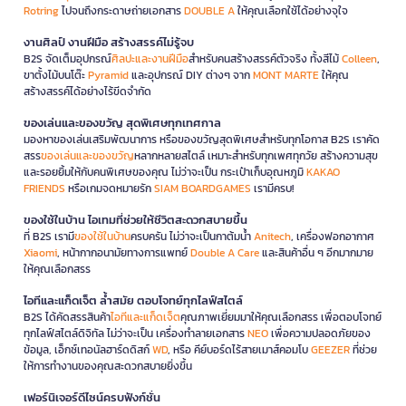
Rotring
ไปจนถึงกระดาษถ่ายเอกสาร
DOUBLE A
ให้คุณเลือกใช้ได้อย่างจุใจ
งานศิลป์ งานฝีมือ สร้างสรรค์ไม่รู้จบ
B2S จัดเต็มอุปกรณ์
ศิลปะและงานฝีมือ
สำหรับคนสร้างสรรค์ตัวจริง ทั้งสีไม้
Colleen
,
ขาตั้งไม้บนโต๊ะ
Pyramid
และอุปกรณ์ DIY ต่างๆ จาก
MONT MARTE
ให้คุณ
สร้างสรรค์ได้อย่างไร้ขีดจำกัด
ของเล่นและของขวัญ สุดพิเศษทุกเทศกาล
มองหาของเล่นเสริมพัฒนาการ หรือของขวัญสุดพิเศษสำหรับทุกโอกาส B2S เราคัด
สรร
ของเล่นและของขวัญ
หลากหลายสไตล์ เหมาะสำหรับทุกเพศทุกวัย สร้างความสุข
และรอยยิ้มให้กับคนพิเศษของคุณ ไม่ว่าจะเป็น กระเป๋าเก็บอุณหภูมิ
KAKAO
FRIENDS
หรือเกมจดหมายรัก
SIAM BOARDGAMES
เรามีครบ!
ของใช้ในบ้าน ไอเทมที่ช่วยให้ชีวิตสะดวกสบายขึ้น
ที่ B2S เรามี
ของใช้ในบ้าน
ครบครัน ไม่ว่าจะเป็นกาต้มน้ำ
Anitech
, เครื่องฟอกอากาศ
Xiaomi
, หน้ากากอนามัยทางการแพทย์
Double A Care
และสินค้าอื่น ๆ อีกมากมาย
ให้คุณเลือกสรร
ไอทีและแก็ดเจ็ต ล้ำสมัย ตอบโจทย์ทุกไลฟ์สไตล์
B2S ได้คัดสรรสินค้า
ไอทีและแก็ดเจ็ต
คุณภาพเยี่ยมมาให้คุณเลือกสรร เพื่อตอบโจทย์
ทุกไลฟ์สไตล์ดิจิทัล ไม่ว่าจะเป็น เครื่องทำลายเอกสาร
NEO
เพื่อความปลอดภัยของ
ข้อมูล, เอ็กซ์เทอนัลฮาร์ดดิสก์
WD
, หรือ คีย์บอร์ดไร้สายเมาส์คอมโบ
GEEZER
ที่ช่วย
ให้การทำงานของคุณสะดวกสบายยิ่งขึ้น
เฟอร์นิเจอร์ดีไซน์ครบฟังก์ชั่น