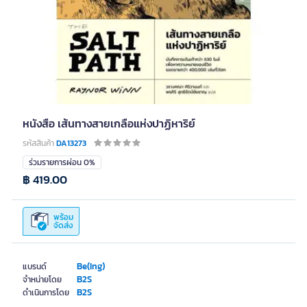
หนังสือ เส้นทางสายเกลือแห่งปาฏิหาริย์
รหัสสินค้า
DA13273
ร่วมรายการผ่อน 0%
฿ 419.00
พร้อม
จัดส่ง
Be(Ing)
แบรนด์
B2S
จำหน่ายโดย
B2S
ดำเนินการโดย