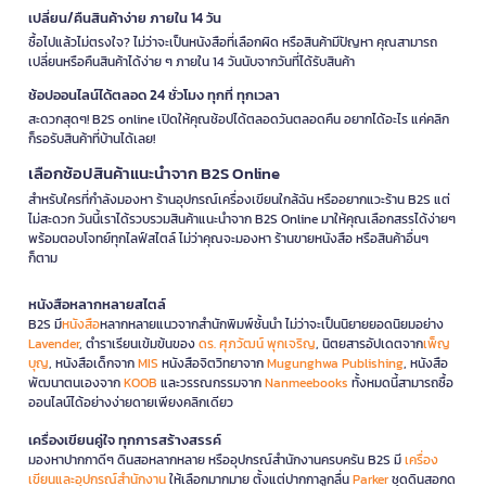
เปลี่ยน/คืนสินค้าง่าย ภายใน 14 วัน
ซื้อไปแล้วไม่ตรงใจ? ไม่ว่าจะเป็นหนังสือที่เลือกผิด หรือสินค้ามีปัญหา คุณสามารถ
เปลี่ยนหรือคืนสินค้าได้ง่าย ๆ ภายใน 14 วันนับจากวันที่ได้รับสินค้า
ช้อปออนไลน์ได้ตลอด 24 ชั่วโมง ทุกที่ ทุกเวลา
สะดวกสุดๆ! B2S online เปิดให้คุณช้อปได้ตลอดวันตลอดคืน อยากได้อะไร แค่คลิก
ก็รอรับสินค้าที่บ้านได้เลย!
เลือกช้อปสินค้าแนะนำจาก B2S Online
สำหรับใครที่กำลังมองหา ร้านอุปกรณ์เครื่องเขียนใกล้ฉัน หรืออยากแวะร้าน B2S แต่
ไม่สะดวก วันนี้เราได้รวบรวมสินค้าแนะนำจาก B2S Online มาให้คุณเลือกสรรได้ง่ายๆ
พร้อมตอบโจทย์ทุกไลฟ์สไตล์ ไม่ว่าคุณจะมองหา ร้านขายหนังสือ หรือสินค้าอื่นๆ
ก็ตาม
หนังสือหลากหลายสไตล์
B2S มี
หนังสือ
หลากหลายแนวจากสำนักพิมพ์ชั้นนำ ไม่ว่าจะเป็นนิยายยอดนิยมอย่าง
Lavender
, ตำราเรียนเข้มข้นของ
ดร. ศุภวัฒน์ พุกเจริญ
, นิตยสารอัปเดตจาก
เพ็ญ
บุญ
, หนังสือเด็กจาก
MIS
หนังสือจิตวิทยาจาก
Mugunghwa Publishing
, หนังสือ
พัฒนาตนเองจาก
KOOB
และวรรณกรรมจาก
Nanmeebooks
ทั้งหมดนี้สามารถซื้อ
ออนไลน์ได้อย่างง่ายดายเพียงคลิกเดียว
เครื่องเขียนคู่ใจ ทุกการสร้างสรรค์
มองหาปากกาดีๆ ดินสอหลากหลาย หรืออุปกรณ์สำนักงานครบครัน B2S มี
เครื่อง
เขียนและอุปกรณ์สำนักงาน
ให้เลือกมากมาย ตั้งแต่ปากกาลูกลื่น
Parker
ชุดดินสอกด