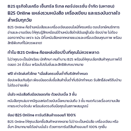
B2S ธุรกิจในเครือ เซ็นทรัล รีเทล คอร์ปอเรชั่น จำกัด (มหาชน)
B2S Online แหล่งรวมหนังสือ เครื่องเขียน และแรงบันดาลใจ
สำหรับทุกวัย
B2S Online คือร้านหนังสือและเครื่องเขียนออนไลน์ที่ครบครัน ตอบโจทย์คนรักการ
อ่านและงานเขียน ให้คุณรู้สึกเหมือนมีร้านหนังสือใกล้ฉันอยู่ในมือ ช้อปง่าย ไม่ต้อง
ออกจากบ้าน เพราะ b2s มีทั้งหนังสือหลากหลายแนวและเครื่องเขียนคุณภาพ พร้อม
สิทธิพิเศษที่ไม่ควรพลาด!
ทำไม B2S Online คือแหล่งช้อปปิ้งที่คุณไม่ควรพลาด
ไม่ว่าคุณจะเป็นนักเรียน นักศึกษา คนทำงาน B2S พร้อมให้คุณเลือกสินค้าคุณภาพได้
ตลอด 24 ชั่วโมง พร้อมโปรโมชั่นและสิทธิพิเศษมากมาย
ฟรี! ค่าจัดส่งทั่วไทย *เมื่อสั่งครบขั้นต่ำที่บริษัทกำหนด
ช้อปเพลินเกินคุ้ม! เพียงมียอดสั่งซื้อสินค้าขั้นต่ำที่บริษัทกำหนด รับสิทธิ์ส่งฟรีถึงบ้าน
ไม่ต้องจ่ายเพิ่ม
มั่นใจ หนังสือถึงมือปลอดภัย ด้วยบับเบิ้ล 3 ชั้น
หนังสือทุกเล่มจากบีทูเอสห่อด้วยบับเบิ้ลหนาแน่นถึง 3 ชั้น หมดกังวลเรื่องความเสีย
หายระหว่างจัดส่ง พร้อมส่งตรงถึงมือคุณในสภาพสมบูรณ์
ช้อป B2S Online การันตีสินค้าของแท้ 100%
B2S Online ให้คุณเลือกซื้อสินค้าหลากหลาย ไม่ว่าจะเป็นหนังสือ เครื่องเขียน หรือ
อื่นๆ อีกมากมายได้อย่างมั่นใจ ด้วยการการันตีสินค้าของแท้ 100% ทุกชิ้น