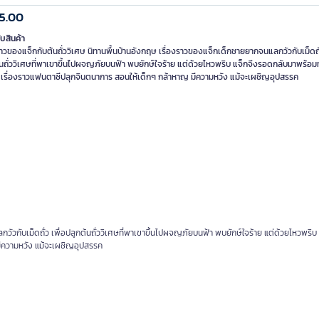
5.00
ับสินค้า
ราวของแจ็กกับต้นถั่ววิเศษ นิทานพื้นบ้านอังกฤษ เรื่องราวของแจ็กเด็กชายยากจนแลกวัวกับเม็ดถั่
นถั่ววิเศษที่พาเขาขึ้นไปผจญภัยบนฟ้า พบยักษ์ใจร้าย แต่ด้วยไหวพริบ แจ็กจึงรอดกลับมาพร้อม
ิ เรื่องราวแฟนตาซีปลุกจินตนาการ สอนให้เด็กๆ กล้าหาญ มีความหวัง แม้จะเผชิญอุปสรรค
วัวกับเม็ดถั่ว เพื่อปลูกต้นถั่ววิเศษที่พาเขาขึ้นไปผจญภัยบนฟ้า พบยักษ์ใจร้าย แต่ด้วยไหวพริบ 
มีความหวัง แม้จะเผชิญอุปสรรค