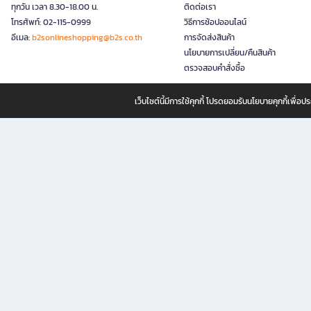
ทุกวัน เวลา 8.30-18.00 น.
ติดต่อเรา
โทรศัพท์: 02-115-0999
วิธีการช้อปออนไลน์
อีเมล:
b2sonlineshopping@b2s.co.th
การจัดส่งสินค้า
นโยบายการเปลี่ยน/คืนสินค้า
ตรวจสอบคำสั่งซื้อ
เว็บไซต์นี้มีการใช้คุกกี้ โปรดยอมรับนโยบายคุกกี้เพื่
B2S ธุรกิจในเครือ เซ็นทรัล รีเทล คอร์ปอเรชั่น จำกัด (มหาชน)
B2S Online แหล่งรวมหนังสือ เครื่องเขียน และแรงบันดาลใจสำหรับ
B2S Online คือร้านหนังสือและเครื่องเขียนออนไลน์ที่ครบครัน ตอบโจทย์คนรักการอ่านและงานเ