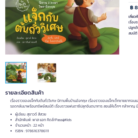
Previous slide
Next slide
฿ 8
เกี่ยวก
เรื่อง
ปลูกต้
สมบัต
รายละเอียดสินค้า
เรื่องราวของแจ็กกับต้นถั่ววิเศษ นิทานพื้นบ้านอังกฤษ เรื่องราวของแจ็กเด็กชายยากจนแลก
รอดกลับมาพร้อมทรัพย์สมบัติ เรื่องราวแฟนตาซีปลุกจินตนาการ สอนให้เด็กๆ กล้าหาญ 
ผู้เขียน: สุชาวดี สีสวย
สำนักพิมพ์: พาส แอท คิดส์/Pass@Kids
จำนวนหน้า : 22 หน้า
ISBN : 9786163786111