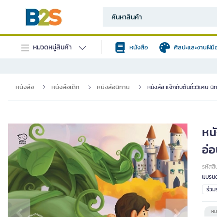
หมวดหมู่สินค้า
หนังสือ
ศิลปะและงานฝีมื
หนังสือ
หนังสือเด็ก
หนังสือนิทาน
หนังสือ แจ็กกับต้นถั่ววิเศษ น
หนั
อ่อ
รหัสสิ
แบรนด
ร่ว
หม