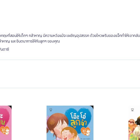
นอังกฤษที่สอนให้เด็กๆ กล้าหาญ มีความหวังแม้จะเผชิญอุปสรรค ด้วยไหวพริบของแจ็กทำให้เขากลั
ามกล้าหาญ และจินตนาการให้กับลูกๆ ของคุณ
ฟนตาซี