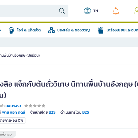
TH
อ
ไอที & แก็ตเจ็ต
ของเล่น & ของขวัญ
เครื่องเขียนและอุ
ิทานพื้นบ้านอังกฤษ (ปกอ่อน)
งสือ แจ็กกับต้นถั่ววิเศษ นิทานพื้นบ้านอังกฤษ 
น)
นค้า
DA09453
พาส แอท คิดส์
B2S
B2S
์
จำหน่ายโดย
ดำเนินการโดย
มรายการผ่อน 0%
ดชั่วคราว