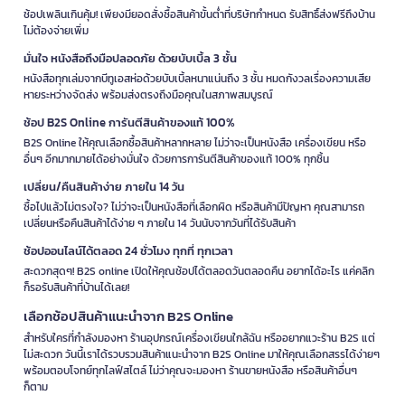
ช้อปเพลินเกินคุ้ม! เพียงมียอดสั่งซื้อสินค้าขั้นต่ำที่บริษัทกำหนด รับสิทธิ์ส่งฟรีถึงบ้าน
ไม่ต้องจ่ายเพิ่ม
มั่นใจ หนังสือถึงมือปลอดภัย ด้วยบับเบิ้ล 3 ชั้น
หนังสือทุกเล่มจากบีทูเอสห่อด้วยบับเบิ้ลหนาแน่นถึง 3 ชั้น หมดกังวลเรื่องความเสีย
หายระหว่างจัดส่ง พร้อมส่งตรงถึงมือคุณในสภาพสมบูรณ์
ช้อป B2S Online การันตีสินค้าของแท้ 100%
B2S Online ให้คุณเลือกซื้อสินค้าหลากหลาย ไม่ว่าจะเป็นหนังสือ เครื่องเขียน หรือ
อื่นๆ อีกมากมายได้อย่างมั่นใจ ด้วยการการันตีสินค้าของแท้ 100% ทุกชิ้น
เปลี่ยน/คืนสินค้าง่าย ภายใน 14 วัน
ซื้อไปแล้วไม่ตรงใจ? ไม่ว่าจะเป็นหนังสือที่เลือกผิด หรือสินค้ามีปัญหา คุณสามารถ
เปลี่ยนหรือคืนสินค้าได้ง่าย ๆ ภายใน 14 วันนับจากวันที่ได้รับสินค้า
ช้อปออนไลน์ได้ตลอด 24 ชั่วโมง ทุกที่ ทุกเวลา
สะดวกสุดๆ! B2S online เปิดให้คุณช้อปได้ตลอดวันตลอดคืน อยากได้อะไร แค่คลิก
ก็รอรับสินค้าที่บ้านได้เลย!
เลือกช้อปสินค้าแนะนำจาก B2S Online
สำหรับใครที่กำลังมองหา ร้านอุปกรณ์เครื่องเขียนใกล้ฉัน หรืออยากแวะร้าน B2S แต่
ไม่สะดวก วันนี้เราได้รวบรวมสินค้าแนะนำจาก B2S Online มาให้คุณเลือกสรรได้ง่ายๆ
พร้อมตอบโจทย์ทุกไลฟ์สไตล์ ไม่ว่าคุณจะมองหา ร้านขายหนังสือ หรือสินค้าอื่นๆ
ก็ตาม