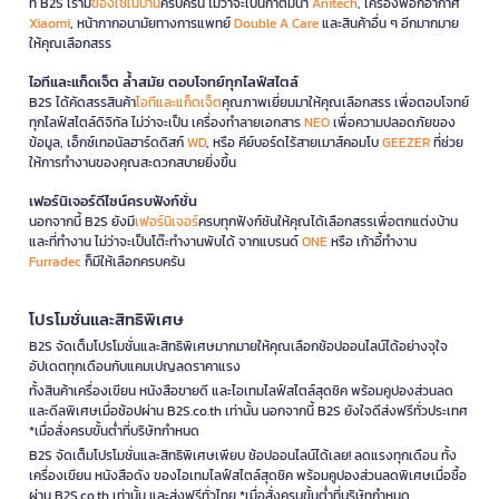
ที่ B2S เรามี
ของใช้ในบ้าน
ครบครัน ไม่ว่าจะเป็นกาต้มน้ำ
Anitech
, เครื่องฟอกอากาศ
Xiaomi
, หน้ากากอนามัยทางการแพทย์
Double A Care
และสินค้าอื่น ๆ อีกมากมาย
ให้คุณเลือกสรร
ไอทีและแก็ดเจ็ต ล้ำสมัย ตอบโจทย์ทุกไลฟ์สไตล์
B2S ได้คัดสรรสินค้า
ไอทีและแก็ดเจ็ต
คุณภาพเยี่ยมมาให้คุณเลือกสรร เพื่อตอบโจทย์
ทุกไลฟ์สไตล์ดิจิทัล ไม่ว่าจะเป็น เครื่องทำลายเอกสาร
NEO
เพื่อความปลอดภัยของ
ข้อมูล, เอ็กซ์เทอนัลฮาร์ดดิสก์
WD
, หรือ คีย์บอร์ดไร้สายเมาส์คอมโบ
GEEZER
ที่ช่วย
ให้การทำงานของคุณสะดวกสบายยิ่งขึ้น
เฟอร์นิเจอร์ดีไซน์ครบฟังก์ชั่น
นอกจากนี้ B2S ยังมี
เฟอร์นิเจอร์
ครบทุกฟังก์ชันให้คุณได้เลือกสรรเพื่อตกแต่งบ้าน
และที่ทำงาน ไม่ว่าจะเป็นโต๊ะทำงานพับได้ จากแบรนด์
ONE
หรือ เก้าอี้ทำงาน
Furradec
ก็มีให้เลือกครบครัน
โปรโมชั่นและสิทธิพิเศษ
B2S จัดเต็มโปรโมชั่นและสิทธิพิเศษมากมายให้คุณเลือกช้อปออนไลน์ได้อย่างจุใจ
อัปเดตทุกเดือนกับแคมเปญลดราคาแรง
ทั้งสินค้าเครื่องเขียน หนังสือขายดี และไอเทมไลฟ์สไตล์สุดชิค พร้อมคูปองส่วนลด
และดีลพิเศษเมื่อช้อปผ่าน B2S.co.th เท่านั้น นอกจากนี้ B2S ยังใจดีส่งฟรีทั่วประเทศ
*เมื่อสั่งครบขั้นต่ำที่บริษัทกำหนด
B2S จัดเต็มโปรโมชั่นและสิทธิพิเศษเพียบ ช้อปออนไลน์ได้เลย! ลดแรงทุกเดือน ทั้ง
เครื่องเขียน หนังสือดัง ของไอเทมไลฟ์สไตล์สุดชิค พร้อมคูปองส่วนลดพิเศษเมื่อซื้อ
ผ่าน B2S.co.th เท่านั้น และส่งฟรีทั่วไทย *เมื่อสั่งครบขั้นต่ำที่บริษัทกำหนด