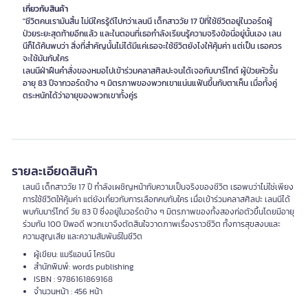
เกี่ยวกับสินค้า
"ชีวิตคนเรามันสิ้น ไม่มีใครรู้ดีไปกว่าเลนนี เด็กสาววัย 17 ปีที่ใช้ชีวิตอยู่ในวอร์ดผู้
ป่วยระยะสุดท้ายอีกแล้ว และในตอนที่เธอกำลังเรียนรู้ความจริงข้อนี่อยู่นั้นเอง เลน
นีก็ได้ค้นพบว่า สิ่งที่สำคัญนั้นไม่ได้มีแค่เธอจะใช้ชีวิตยังไงให้คุ้มค่า แต่เป็น เธอควร
จะใช้มันกับใคร
เลนนีฝ่าฝืนคำสั่งของหมอไปเข้าร่วมคลาสศิลปะจนได้เจอกับบาร์โกต์ ผู้ป่วยหัวรั้น
อายุ 83 ปีจากวอร์ดข้าง ๆ มิตรภาพของพวกเขาแน่นแฟ้นขึ้นกับตาเห็น เมื่อทั้งคู่
ตระหนักได้ว่าอายุของพวกเขาทั้งคู่ร
รายละเอียดสินค้า
เลนนี เด็กสาววัย 17 ปี กำลังเผชิญหน้ากับความเป็นจริงของชีวิต เธอพบว่าไม่ใช่เพียง
การใช้ชีวิตให้คุ้มค่า แต่ยังเกี่ยวกับการเลือกคบกับใคร เมื่อเข้าร่วมคลาสศิลปะ เลนนีได้
พบกับมาร์โกต์ วัย 83 ปี ซึ่งอยู่ในวอร์ดข้าง ๆ มิตรภาพของทั้งสองก่อตัวขึ้นโดยมีอายุ
ร่วมกัน 100 ปีพอดี พวกเขาจึงตัดสินใจวาดภาพเรื่องราวชีวิต ทั้งการสุขสงบและ
ความสูญเสีย และความสัมพันธ์ในชีวิต
ผู้เขียน: แมรีแอนน์ โครนิน
สำนักพิมพ์: words publishing
ISBN : 9786161869168
จำนวนหน้า : 456 หน้า