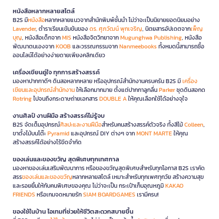
หนังสือหลากหลายสไตล์
B2S มี
หนังสือ
หลากหลายแนวจากสำนักพิมพ์ชั้นนำ ไม่ว่าจะเป็นนิยายยอดนิยมอย่าง
Lavender
, ตำราเรียนเข้มข้นของ
ดร. ศุภวัฒน์ พุกเจริญ
, นิตยสารอัปเดตจาก
เพ็ญ
บุญ
, หนังสือเด็กจาก
MIS
หนังสือจิตวิทยาจาก
Mugunghwa Publishing
, หนังสือ
พัฒนาตนเองจาก
KOOB
และวรรณกรรมจาก
Nanmeebooks
ทั้งหมดนี้สามารถซื้อ
ออนไลน์ได้อย่างง่ายดายเพียงคลิกเดียว
เครื่องเขียนคู่ใจ ทุกการสร้างสรรค์
มองหาปากกาดีๆ ดินสอหลากหลาย หรืออุปกรณ์สำนักงานครบครัน B2S มี
เครื่อง
เขียนและอุปกรณ์สำนักงาน
ให้เลือกมากมาย ตั้งแต่ปากกาลูกลื่น
Parker
ชุดดินสอกด
Rotring
ไปจนถึงกระดาษถ่ายเอกสาร
DOUBLE A
ให้คุณเลือกใช้ได้อย่างจุใจ
งานศิลป์ งานฝีมือ สร้างสรรค์ไม่รู้จบ
B2S จัดเต็มอุปกรณ์
ศิลปะและงานฝีมือ
สำหรับคนสร้างสรรค์ตัวจริง ทั้งสีไม้
Colleen
,
ขาตั้งไม้บนโต๊ะ
Pyramid
และอุปกรณ์ DIY ต่างๆ จาก
MONT MARTE
ให้คุณ
สร้างสรรค์ได้อย่างไร้ขีดจำกัด
ของเล่นและของขวัญ สุดพิเศษทุกเทศกาล
มองหาของเล่นเสริมพัฒนาการ หรือของขวัญสุดพิเศษสำหรับทุกโอกาส B2S เราคัด
สรร
ของเล่นและของขวัญ
หลากหลายสไตล์ เหมาะสำหรับทุกเพศทุกวัย สร้างความสุข
และรอยยิ้มให้กับคนพิเศษของคุณ ไม่ว่าจะเป็น กระเป๋าเก็บอุณหภูมิ
KAKAO
FRIENDS
หรือเกมจดหมายรัก
SIAM BOARDGAMES
เรามีครบ!
ของใช้ในบ้าน ไอเทมที่ช่วยให้ชีวิตสะดวกสบายขึ้น