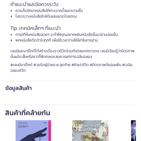
คำแนะนำและข้อควรระวัง
ควรเก็บรักษาหนังสือให้ห่างจากน้ำและความชื้น
ไม่ควรวางหนังสือใกล้กับแสงแดดโดยตรง
Tip. เทคนิคเล็กๆ ที่แนะนำ
การมีที่คั่นหนังสือสวยๆ จะทำให้คุณอยากหยิบหนังสือขึ้นมาอ่านบ่อยขึ้น
พกหนังสือติดตัวไปทุกที่ เพื่อใช้เวลาว่างให้มีค่าในการอ่าน
เลนนีและมาร์โกต์ได้สร้างเรื่องราวชีวิตร่วมกันตลอดศตวรรษ เลนนีเรียนรู้ว่ามิตรภาพ
นั้นแม้จะสั้นหรือยาวก็พิเศษและสมควรแก่การเฉลิมฉลอง
#เลนนีมาร์โกต์ #วอร์ดผู้ป่วยระยะสุดท้าย #ศิลปะชีวิต #มิตรภาพที่แน่นแฟ้น #เฉลิม
ฉลองชีวิต
ข้อมูลสินค้า
สินค้าที่คล้ายกัน