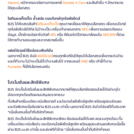
Xiaomi
, หน้ากากอนามัยทางการแพทย์
Double A Care
และสินค้าอื่น ๆ อีกมากมาย
ให้คุณเลือกสรร
ไอทีและแก็ดเจ็ต ล้ำสมัย ตอบโจทย์ทุกไลฟ์สไตล์
B2S ได้คัดสรรสินค้า
ไอทีและแก็ดเจ็ต
คุณภาพเยี่ยมมาให้คุณเลือกสรร เพื่อตอบโจทย์
ทุกไลฟ์สไตล์ดิจิทัล ไม่ว่าจะเป็น เครื่องทำลายเอกสาร
NEO
เพื่อความปลอดภัยของ
ข้อมูล, เอ็กซ์เทอนัลฮาร์ดดิสก์
WD
, หรือ คีย์บอร์ดไร้สายเมาส์คอมโบ
GEEZER
ที่ช่วย
ให้การทำงานของคุณสะดวกสบายยิ่งขึ้น
เฟอร์นิเจอร์ดีไซน์ครบฟังก์ชั่น
นอกจากนี้ B2S ยังมี
เฟอร์นิเจอร์
ครบทุกฟังก์ชันให้คุณได้เลือกสรรเพื่อตกแต่งบ้าน
และที่ทำงาน ไม่ว่าจะเป็นโต๊ะทำงานพับได้ จากแบรนด์
ONE
หรือ เก้าอี้ทำงาน
Furradec
ก็มีให้เลือกครบครัน
โปรโมชั่นและสิทธิพิเศษ
B2S จัดเต็มโปรโมชั่นและสิทธิพิเศษมากมายให้คุณเลือกช้อปออนไลน์ได้อย่างจุใจ
อัปเดตทุกเดือนกับแคมเปญลดราคาแรง
ทั้งสินค้าเครื่องเขียน หนังสือขายดี และไอเทมไลฟ์สไตล์สุดชิค พร้อมคูปองส่วนลด
และดีลพิเศษเมื่อช้อปผ่าน B2S.co.th เท่านั้น นอกจากนี้ B2S ยังใจดีส่งฟรีทั่วประเทศ
*เมื่อสั่งครบขั้นต่ำที่บริษัทกำหนด
B2S จัดเต็มโปรโมชั่นและสิทธิพิเศษเพียบ ช้อปออนไลน์ได้เลย! ลดแรงทุกเดือน ทั้ง
เครื่องเขียน หนังสือดัง ของไอเทมไลฟ์สไตล์สุดชิค พร้อมคูปองส่วนลดพิเศษเมื่อซื้อ
ผ่าน B2S.co.th เท่านั้น และส่งฟรีทั่วไทย *เมื่อสั่งครบขั้นต่ำที่บริษัทกำหนด