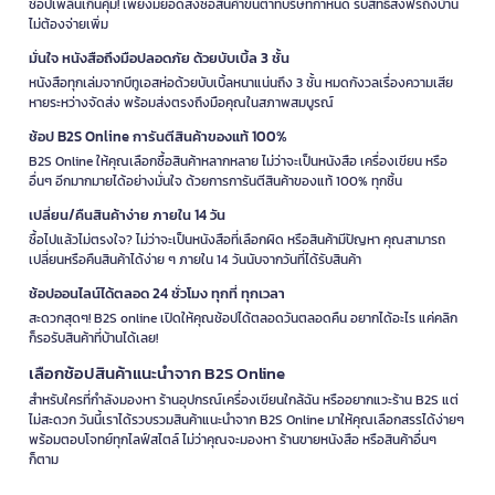
ช้อปเพลินเกินคุ้ม! เพียงมียอดสั่งซื้อสินค้าขั้นต่ำที่บริษัทกำหนด รับสิทธิ์ส่งฟรีถึงบ้าน
ไม่ต้องจ่ายเพิ่ม
มั่นใจ หนังสือถึงมือปลอดภัย ด้วยบับเบิ้ล 3 ชั้น
หนังสือทุกเล่มจากบีทูเอสห่อด้วยบับเบิ้ลหนาแน่นถึง 3 ชั้น หมดกังวลเรื่องความเสีย
หายระหว่างจัดส่ง พร้อมส่งตรงถึงมือคุณในสภาพสมบูรณ์
ช้อป B2S Online การันตีสินค้าของแท้ 100%
B2S Online ให้คุณเลือกซื้อสินค้าหลากหลาย ไม่ว่าจะเป็นหนังสือ เครื่องเขียน หรือ
อื่นๆ อีกมากมายได้อย่างมั่นใจ ด้วยการการันตีสินค้าของแท้ 100% ทุกชิ้น
เปลี่ยน/คืนสินค้าง่าย ภายใน 14 วัน
ซื้อไปแล้วไม่ตรงใจ? ไม่ว่าจะเป็นหนังสือที่เลือกผิด หรือสินค้ามีปัญหา คุณสามารถ
เปลี่ยนหรือคืนสินค้าได้ง่าย ๆ ภายใน 14 วันนับจากวันที่ได้รับสินค้า
ช้อปออนไลน์ได้ตลอด 24 ชั่วโมง ทุกที่ ทุกเวลา
สะดวกสุดๆ! B2S online เปิดให้คุณช้อปได้ตลอดวันตลอดคืน อยากได้อะไร แค่คลิก
ก็รอรับสินค้าที่บ้านได้เลย!
เลือกช้อปสินค้าแนะนำจาก B2S Online
สำหรับใครที่กำลังมองหา ร้านอุปกรณ์เครื่องเขียนใกล้ฉัน หรืออยากแวะร้าน B2S แต่
ไม่สะดวก วันนี้เราได้รวบรวมสินค้าแนะนำจาก B2S Online มาให้คุณเลือกสรรได้ง่ายๆ
พร้อมตอบโจทย์ทุกไลฟ์สไตล์ ไม่ว่าคุณจะมองหา ร้านขายหนังสือ หรือสินค้าอื่นๆ
ก็ตาม