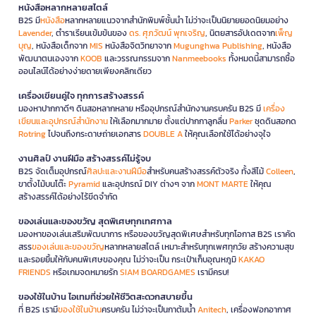
หนังสือหลากหลายสไตล์
B2S มี
หนังสือ
หลากหลายแนวจากสำนักพิมพ์ชั้นนำ ไม่ว่าจะเป็นนิยายยอดนิยมอย่าง
Lavender
, ตำราเรียนเข้มข้นของ
ดร. ศุภวัฒน์ พุกเจริญ
, นิตยสารอัปเดตจาก
เพ็ญ
บุญ
, หนังสือเด็กจาก
MIS
หนังสือจิตวิทยาจาก
Mugunghwa Publishing
, หนังสือ
พัฒนาตนเองจาก
KOOB
และวรรณกรรมจาก
Nanmeebooks
ทั้งหมดนี้สามารถซื้อ
ออนไลน์ได้อย่างง่ายดายเพียงคลิกเดียว
เครื่องเขียนคู่ใจ ทุกการสร้างสรรค์
มองหาปากกาดีๆ ดินสอหลากหลาย หรืออุปกรณ์สำนักงานครบครัน B2S มี
เครื่อง
เขียนและอุปกรณ์สำนักงาน
ให้เลือกมากมาย ตั้งแต่ปากกาลูกลื่น
Parker
ชุดดินสอกด
Rotring
ไปจนถึงกระดาษถ่ายเอกสาร
DOUBLE A
ให้คุณเลือกใช้ได้อย่างจุใจ
งานศิลป์ งานฝีมือ สร้างสรรค์ไม่รู้จบ
B2S จัดเต็มอุปกรณ์
ศิลปะและงานฝีมือ
สำหรับคนสร้างสรรค์ตัวจริง ทั้งสีไม้
Colleen
,
ขาตั้งไม้บนโต๊ะ
Pyramid
และอุปกรณ์ DIY ต่างๆ จาก
MONT MARTE
ให้คุณ
สร้างสรรค์ได้อย่างไร้ขีดจำกัด
ของเล่นและของขวัญ สุดพิเศษทุกเทศกาล
มองหาของเล่นเสริมพัฒนาการ หรือของขวัญสุดพิเศษสำหรับทุกโอกาส B2S เราคัด
สรร
ของเล่นและของขวัญ
หลากหลายสไตล์ เหมาะสำหรับทุกเพศทุกวัย สร้างความสุข
และรอยยิ้มให้กับคนพิเศษของคุณ ไม่ว่าจะเป็น กระเป๋าเก็บอุณหภูมิ
KAKAO
FRIENDS
หรือเกมจดหมายรัก
SIAM BOARDGAMES
เรามีครบ!
ของใช้ในบ้าน ไอเทมที่ช่วยให้ชีวิตสะดวกสบายขึ้น
ที่ B2S เรามี
ของใช้ในบ้าน
ครบครัน ไม่ว่าจะเป็นกาต้มน้ำ
Anitech
, เครื่องฟอกอากาศ