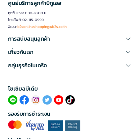
ศูนย์บริการลูกค้าบีทูเอส
ทุกวัน เวลา 8.30-18.00 น.
โทรศัพท์: 02-115-0999
อีเมล:
b2sonlineshopping@b2s.co.th
การสนับสนุนลูกค้า
เกี่ยวกับเรา
กลุ่มธุรกิจในเครือ
โซเซียลมีเดีย​
รองรับการชำระเงิน