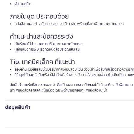
จำนวนหน้า: -
ภายในชุด ประกอบด้วย
หนังสือ "แผลเก่า ฉบับครบรอบ 120 ปี" 1 เล่ม พร้อมเนื้อหาพิเศษจากภาคผนวก
คำแนะนำและข้อควรระวัง
เก็บรักษาให้ห่างจากความชื้นและแสงแดดโดยตรง
หลีกเลี่ยงการพับหรือกดหนังสือบริเวณสันเล่ม
Tip. เทคนิคเล็กๆ ที่แนะนำ
ลองอ่านหนังสือเล่มนี้ในบรรยากาศเงียบสงบ เช่น ช่วงเช้าเพื่อสัมผัสเรื่องราวความรักที่ลึ
ใช้สมุดโน้ตจดข้อคิดหรือวลีสำคัญที่สร้างแรงบันดาลใจระหว่างอ่านเพื่อเก็บเป็นความ
สัมผัสตำนานรักที่อมตะ "แผลเก่า" ซึ่งเป็นผลงานคลาสสิคของไม้ เมืองเดิม ฉบับพิเศษครบ
เก่า #หนังสือคลาสสิค #ไม้เมืองเดิม #ตำนานรักอมตะ #หนังสือแนะนำ
ข้อมูลสินค้า