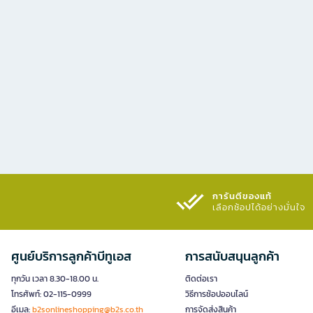
การันตีของแท้
เลือกช้อปได้อย่างมั่นใจ​
ศูนย์บริการลูกค้าบีทูเอส
การสนับสนุนลูกค้า
ทุกวัน เวลา 8.30-18.00 น.
ติดต่อเรา
โทรศัพท์: 02-115-0999
วิธีการช้อปออนไลน์
อีเมล:
b2sonlineshopping@b2s.co.th
การจัดส่งสินค้า