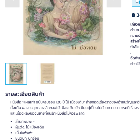
Previous slide
Next slide
฿ 3
เกี่ยวก
ตำนานร
ความรั
สร้างเ
กำลังเ
.
จัดพิม
ฝากไว้
รายละเอียดสินค้า
หนังสือ "แผลเก่า ฉบับครบรอบ 120 ปี ไม้ เมืองเดิม" ถ่ายทอดเรื่องราวของอ้ายขวัญและ
ดั้งเดิม ผลงานสุดคลาสสิคของไม้ เมืองเดิม นักเขียนผู้เปี่ยมไปด้วยความสามารถที่เรื่
และเบื้องหลังของนิยายที่คนรักหนังสือไม่ควรพลาด
สำนักพิมพ์: -
ผู้แต่ง: ไม้ เมืองเดิม
เนื้อในพิมพ์: -
ชนิดปก: ปกอ่อน