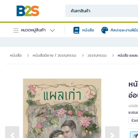
หมวดหมู่สินค้า
หนังสือ
ศิลปะและงานฝีมื
หนังสือ
หนังสือนิยาย / วรรณกรรม
วรรณกรรม
หนังสือ แผลเก
หนั
อ่อ
รหัสสิ
แบรนด
ร่ว