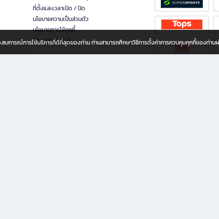
ที่ตั้งและเวลาเปิด / ปิด
นโยบายความเป็นส่วนตัว
นโยบายการใช้คุกกี้
นักลงทุนสัมพันธ์
อประสบการณ์การใช้บริการที่ดีที่สุดของท่าน ท่านสามารถศึกษาวิธีการตั้งค่าการควบคุมคุกกี้ของท่าน
ทุกวัย
ขียน ให้คุณรู้สึกเหมือนมีร้านหนังสือใกล้ฉันอยู่ในมือ ช้อปง่าย ไม่ต้องออกจากบ้าน เพราะ b2
 ชั่วโมง พร้อมโปรโมชั่นและสิทธิพิเศษมากมาย