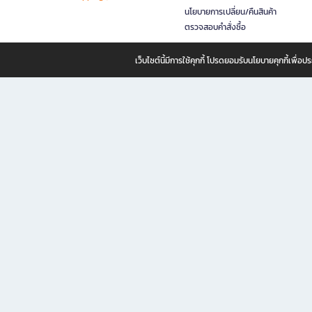
นโยบายการเปลี่ยน/คืนสินค้า
ตรวจสอบคำสั่งซื้อ
เว็บไซต์นี้มีการใช้คุกกี้ โปรดยอมรับนโยบายคุกกี้เพื่
B2S ธุรกิจในเครือ เซ็นทรัล รีเทล คอร์ปอเรชั่น จำกัด (มหาชน)
B2S Online แหล่งรวมหนังสือ เครื่องเขียน และแรงบันดาลใจสำหรับ
B2S Online คือร้านหนังสือและเครื่องเขียนออนไลน์ที่ครบครัน ตอบโจทย์คนรักการอ่านและงานเ
ทำไม B2S Online คือแหล่งช้อปปิ้งที่คุณไม่ควรพลาด
ไม่ว่าคุณจะเป็นนักเรียน นักศึกษา คนทำงาน B2S พร้อมให้คุณเลือกสินค้าคุณภาพได้ตลอด 24