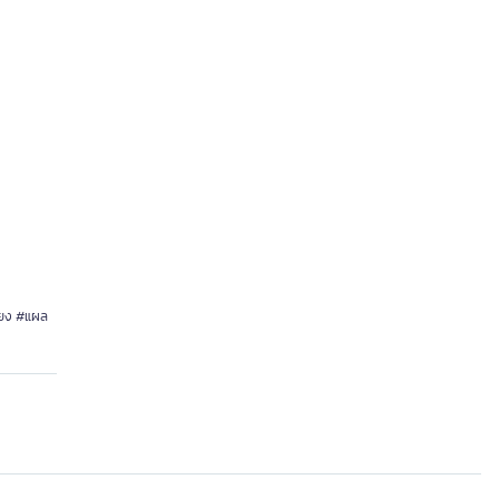
ืนยง #แผล