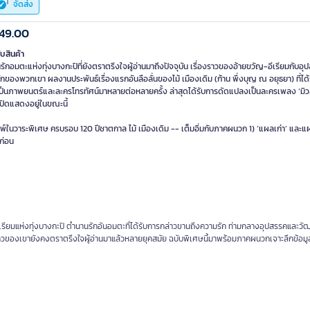
จัดส่ง
49.00
ับสินค้า
ักอมตะแห่งทุ่งบางกะปิที่ยังตราตรึงใจผู้อ่านมาถึงปัจจุบัน เรื่องราวของอ้ายขวัญ-อีเรียมกับอ
กของพวกเขา ผลงานประพันธ์เรื่องแรกอันลือลั่นของไม้ เมืองเดิม (ก้าน พึ่งบุญ ณ อยุธยา) ที่ได
ป็นภาพยนตร์และละครโทรทัศน์มาหลายต่อหลายครั้ง ล่าสุดได้รับการดัดแปลงเป็นละครเพลง ‘มิวสิค
ปิดแสดงอยู่ในขณะนี้
พ์ในวาระพิเศษ ครบรอบ 120 ปีชาตกาล ไม้ เมืองเดิม -- เต็มอิ่มกับภาคผนวก 1) ‘แผลเก่า’ และแ
ก่อน
อีเรียมแห่งทุ่งบางกะปิ ตำนานรักอันอมตะที่ได้รับการกล่าวขานถึงความรัก ท่ามกลางอุปสรรคและว
องราวของเขายังคงตราตรึงใจผู้อ่านมาแล้วหลายยุคสมัย ฉบับพิเศษนี้มาพร้อมภาคผนวกเจาะลึกข้อมูล