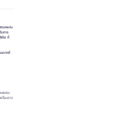
ุปสรรคแห่ง
้รับการ
ัล’ ที่
ผลจากที่
ัฒนธรรม
เรื่องราว