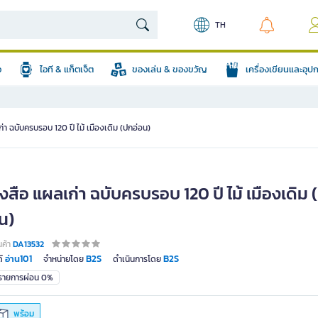
TH
อ
ไอที & แก็ตเจ็ต
ของเล่น & ของขวัญ
เครื่องเขียนและอุ
่า ฉบับครบรอบ 120 ปี ไม้ เมืองเดิม (ปกอ่อน)
งสือ แผลเก่า ฉบับครบรอบ 120 ปี ไม้ เมืองเดิม 
น)
นค้า
DA13532
อ่าน101
B2S
B2S
์
จำหน่ายโดย
ดำเนินการโดย
มรายการผ่อน 0%
พร้อม