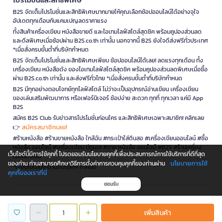
B2S จัดเต็มโปรโมชั่นและสิทธิพิเศษมากมายให้คุณเลือกช้อปออนไลน์ได้อย่างจุใจ
อัปเดตทุกเดือนกับแคมเปญลดราคาแรง
ทั้งสินค้าเครื่องเขียน หนังสือขายดี และไอเทมไลฟ์สไตล์สุดชิค พร้อมคูปองส่วนลด
และดีลพิเศษเมื่อช้อปผ่าน B2S.co.th เท่านั้น นอกจากนี้ B2S ยังใจดีส่งฟรีทั่วประเทศ
*เมื่อสั่งครบขั้นต่ำที่บริษัทกำหนด
B2S จัดเต็มโปรโมชั่นและสิทธิพิเศษเพียบ ช้อปออนไลน์ได้เลย! ลดแรงทุกเดือน ทั้ง
เครื่องเขียน หนังสือดัง ของไอเทมไลฟ์สไตล์สุดชิค พร้อมคูปองส่วนลดพิเศษเมื่อซื้อ
ผ่าน B2S.co.th เท่านั้น และส่งฟรีทั่วไทย *เมื่อสั่งครบขั้นต่ำที่บริษัทกำหนด
B2S มีทุกอย่างตอบโจทย์ทุกไลฟ์สไตล์ ไม่ว่าจะเป็นอุปกรณ์อ่านเขียน เครื่องเขียน
ของเล่นเสริมพัฒนาการ หรือเฟอร์นิเจอร์ ช้อปง่าย สะดวก ทุกที่ ทุกเวลา แค่มี App
B2S
สมัคร B2S Club รับข่าวสารโปรโมชั่นก่อนใคร และสิทธิพิเศษเฉพาะสมาชิก! คลิกเลย
สมัครสมาชิกเลย!
👉
#ร้านหนังสือ #ร้านขายหนังสือ ใกล้ฉัน #กระเป๋าใส่ดินสอ #เครื่องเขียนออนไลน์ #ซื้อ
หนังสือ ออนไลน์ #เครื่องเขียน บีทูเอส #ขาย หนังสือ ออนไลน์ #B2S #ร้านเครื่อง
เว็บไซต์นี้มีการใช้คุกกี้ โปรดยอมรับนโยบายคุกกี้เพื่อประสบการณ์การใช้บริการที่ดีที่สุด
เขียนใกล้ฉัน
นโยบายการใช้
ของท่าน ท่านสามารถศึกษาวิธีการตั้งค่าการควบคุมคุกกี้ของท่านผ่าน
*เงื่อนไขเป็นไปตามที่บริษัทฯ กำหนด
คุกกี้ของเราที่นี่
ยอมรับ
is a company operating under
เพิ่มสินค้า