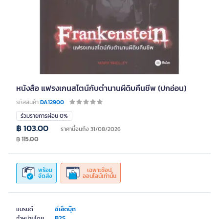
หนังสือ แฟรงเกนสไตน์กับตำนานผีดิบคืนชีพ (ปกอ่อน)
รหัสสินค้า
DA12900
ร่วมรายการผ่อน 0%
฿ 103.00
ราคานี้จนถึง 31/08/2026
฿
115.00
พร้อม
เฉพาะช้อป
จัดส่ง
ออนไลน์เท่านั้น
ซีเอ็ดบุ๊ค
แบรนด์
B2S
จำหน่ายโดย