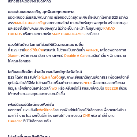
สร้างสรรค์ได้อย่างไร้ขีดจำกัด
ของเล่นและของขวัญ สุดพิเศษทุกเทศกาล
มองหาของเล่นเสริมพัฒนาการ หรือของขวัญสุดพิเศษสำหรับทุกโอกาส B2S เราคัด
สรร
ของเล่นและของขวัญ
หลากหลายสไตล์ เหมาะสำหรับทุกเพศทุกวัย สร้างความสุข
และรอยยิ้มให้กับคนพิเศษของคุณ ไม่ว่าจะเป็น กระเป๋าเก็บอุณหภูมิ
KAKAO
FRIENDS
หรือเกมจดหมายรัก
SIAM BOARDGAMES
เรามีครบ!
ของใช้ในบ้าน ไอเทมที่ช่วยให้ชีวิตสะดวกสบายขึ้น
ที่ B2S เรามี
ของใช้ในบ้าน
ครบครัน ไม่ว่าจะเป็นกาต้มน้ำ
Anitech
, เครื่องฟอกอากาศ
Xiaomi
, หน้ากากอนามัยทางการแพทย์
Double A Care
และสินค้าอื่น ๆ อีกมากมาย
ให้คุณเลือกสรร
ไอทีและแก็ดเจ็ต ล้ำสมัย ตอบโจทย์ทุกไลฟ์สไตล์
B2S ได้คัดสรรสินค้า
ไอทีและแก็ดเจ็ต
คุณภาพเยี่ยมมาให้คุณเลือกสรร เพื่อตอบโจทย์
ทุกไลฟ์สไตล์ดิจิทัล ไม่ว่าจะเป็น เครื่องทำลายเอกสาร
NEO
เพื่อความปลอดภัยของ
ข้อมูล, เอ็กซ์เทอนัลฮาร์ดดิสก์
WD
, หรือ คีย์บอร์ดไร้สายเมาส์คอมโบ
GEEZER
ที่ช่วย
ให้การทำงานของคุณสะดวกสบายยิ่งขึ้น
เฟอร์นิเจอร์ดีไซน์ครบฟังก์ชั่น
นอกจากนี้ B2S ยังมี
เฟอร์นิเจอร์
ครบทุกฟังก์ชันให้คุณได้เลือกสรรเพื่อตกแต่งบ้าน
และที่ทำงาน ไม่ว่าจะเป็นโต๊ะทำงานพับได้ จากแบรนด์
ONE
หรือ เก้าอี้ทำงาน
Furradec
ก็มีให้เลือกครบครัน
โปรโมชั่นและสิทธิพิเศษ