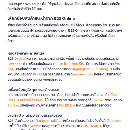
สะดวกสุดๆ! B2S online เปิดให้คุณช้อปได้ตลอดวันตลอดคืน อยากได้อะไร แค่คลิก
ก็รอรับสินค้าที่บ้านได้เลย!
เลือกช้อปสินค้าแนะนำจาก B2S Online
สำหรับใครที่กำลังมองหา ร้านอุปกรณ์เครื่องเขียนใกล้ฉัน หรืออยากแวะร้าน B2S แต่
ไม่สะดวก วันนี้เราได้รวบรวมสินค้าแนะนำจาก B2S Online มาให้คุณเลือกสรรได้ง่ายๆ
พร้อมตอบโจทย์ทุกไลฟ์สไตล์ ไม่ว่าคุณจะมองหา ร้านขายหนังสือ หรือสินค้าอื่นๆ
ก็ตาม
หนังสือหลากหลายสไตล์
B2S มี
หนังสือ
หลากหลายแนวจากสำนักพิมพ์ชั้นนำ ไม่ว่าจะเป็นนิยายยอดนิยมอย่าง
Lavender
, ตำราเรียนเข้มข้นของ
ดร. ศุภวัฒน์ พุกเจริญ
, นิตยสารอัปเดตจาก
เพ็ญ
บุญ
, หนังสือเด็กจาก
MIS
หนังสือจิตวิทยาจาก
Mugunghwa Publishing
, หนังสือ
พัฒนาตนเองจาก
KOOB
และวรรณกรรมจาก
Nanmeebooks
ทั้งหมดนี้สามารถซื้อ
ออนไลน์ได้อย่างง่ายดายเพียงคลิกเดียว
เครื่องเขียนคู่ใจ ทุกการสร้างสรรค์
มองหาปากกาดีๆ ดินสอหลากหลาย หรืออุปกรณ์สำนักงานครบครัน B2S มี
เครื่อง
เขียนและอุปกรณ์สำนักงาน
ให้เลือกมากมาย ตั้งแต่ปากกาลูกลื่น
Parker
ชุดดินสอกด
Rotring
ไปจนถึงกระดาษถ่ายเอกสาร
DOUBLE A
ให้คุณเลือกใช้ได้อย่างจุใจ
งานศิลป์ งานฝีมือ สร้างสรรค์ไม่รู้จบ
B2S จัดเต็มอุปกรณ์
ศิลปะและงานฝีมือ
สำหรับคนสร้างสรรค์ตัวจริง ทั้งสีไม้
Colleen
,
ขาตั้งไม้บนโต๊ะ
Pyramid
และอุปกรณ์ DIY ต่างๆ จาก
MONT MARTE
ให้คุณ