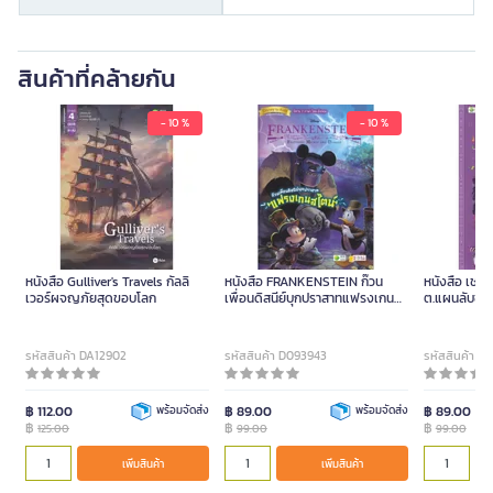
สินค้าที่คล้ายกัน
- 10 %
- 10 %
หนังสือ Gulliver's Travels กัลลิ
หนังสือ FRANKENSTEIN ก๊วน
หนังสือ เชอร
เวอร์ผจญภัยสุดขอบโลก
เพื่อนดิสนีย์บุกปราสาทแฟรงเกนส
ต.แผนลับขอ
ไตน์
ปริศนา
รหัสสินค้า DA12902
รหัสสินค้า D093943
รหัสสินค้า D
฿ 112.00
พร้อมจัดส่ง
฿ 89.00
พร้อมจัดส่ง
฿ 89.00
฿
฿
฿
125.00
99.00
99.00
เพิ่มสินค้า
เพิ่มสินค้า