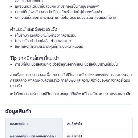
ของชีวิตอมตะให้ได้
แฟรงเกนสไตน์นำชิ้นส่วนศพมาประกอบเป็น "มนุษย์คืนชีพ"
มนุษย์คืนชีพกลับกลายเป็นปีศาจร้ายร่างยักษ์ผู้น่าสะพรึงกลัว
ปีศาจตนนี้ต้องการความรัก แต่เมื่อไม่ได้รับ มันจึงเริ่มเกลียดและทำลาย
คำแนะนำและข้อควรระวัง
เก็บรักษาหนังสือในที่แห้งห่างจากความร้อน
ไม่ควรหันหน้าปกหนังสือเข้าหาแสงแดด
ใช้ผ้าแห้งทำความสะอาดฝุ่นที่เกาะบนหน้าหนังสือ
Tip. เทคนิคเล็กๆ ที่แนะนำ
การมีที่คั่นหนังสือสวยๆ จะช่วยให้คุณอยากหยิบหนังสือขึ้นมาอ่านบ่อยขึ้น
อ่านเรื่องราวการทดลองเพื่อไขความลับชีวิตอมตะกับ "Frankenstein" วรรณกรรมสุด
คลาสสิคที่จะพาคุณผ่านความเร้าใจ การค้นพบ และความเศร้าใจของปีศาจที่ควรได้รับ
ความรัก
#นักวิทยาศาสตร์หนุ่ม #ชีวิตอมตะ #มนุษย์คืนชีพ #ปีศาจร้าย #วรรณกรรมคลาสสิค
ข้อมูลสินค้า
ของพรีเมียม
สินค้าทั่วไป
ผลิตภัณฑ์เป็นมิตรกับสิ่งแวดล้อม
สินค้าทั่วไป