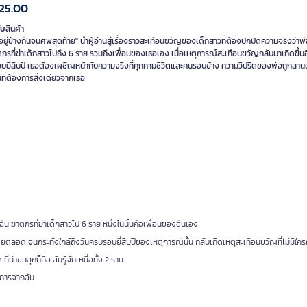
25.00
ับสินค้า
ยู่ข้างกันจนศพสุดท้าย" นำผู้อ่านสู่เรื่องราวสะเทือนขวัญของเด็กสาวที่ต้องปกปิดความจริงว่า
กรที่ฆ่าเด็กสาวไปถึง 6 ราย รวมถึงเพื่อนของเธอเอง เมื่อเหตุการณ์สะเทือนขวัญกลับมาเกิดขึ้นอี
บยี่สิบปี เธอต้องเผชิญหน้ากับความจริงที่คุกคามชีวิตและคนรอบข้าง ความวิปริตของพ่อถูกสา
ี่ต้องการสิ่งเดียวจากเธอ
น ฆาตกรที่ฆ่าเด็กสาวไป 6 ราย หนึ่งในนั้นคือเพื่อนของฉันเอง
ดยตลอด จนกระทั่งใกล้ถึงวันครบรอบยี่สิบปีของเหตุการณ์นั้น กลับเกิดเหตุสะเทือนขวัญที่ไม่มีใค
าขนลุกก็คือ ฉันรู้จักเหยื่อทั้ง 2 ราย
องการจากฉัน