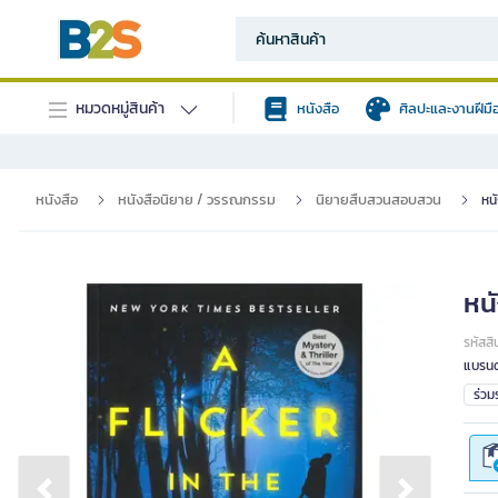
หมวดหมู่สินค้า
หนังสือ
ศิลปะและงานฝีมื
หนังสือ
หนังสือนิยาย / วรรณกรรม
นิยายสืบสวนสอบสวน
หน
หน
รหัสสิ
แบรนด
ร่ว