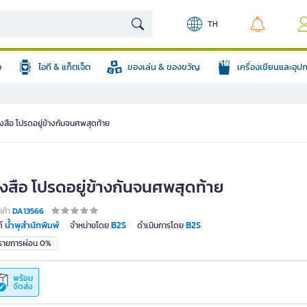
TH
อ
ไอที & แก็ตเจ็ต
ของเล่น & ของขวัญ
เครื่องเขียนและอุ
ังสือ โปรดอยู่ข้างกันจนศพสุดท้าย
ังสือ โปรดอยู่ข้างกันจนศพสุดท้าย
นค้า
DA13566
น้ำพุสำนักพิมพ์
B2S
B2S
์
จำหน่ายโดย
ดำเนินการโดย
มรายการผ่อน 0%
พร้อม
จัดส่ง