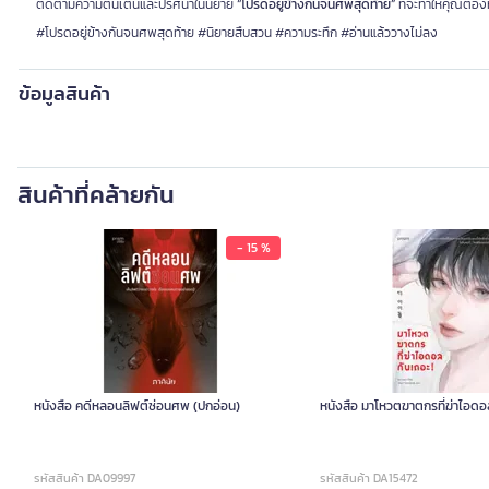
ติดตามความตื่นเต้นและปริศนาในนิยาย
“โปรดอยู่ข้างกันจนศพสุดท้าย”
ที่จะทำให้คุณต้อง
#โปรดอยู่ข้างกันจนศพสุดท้าย #นิยายสืบสวน #ความระทึก #อ่านแล้ววางไม่ลง
ข้อมูลสินค้า
สินค้าที่คล้ายกัน
- 15 %
หนังสือ คดีหลอนลิฟต์ซ่อนศพ (ปกอ่อน)
หนังสือ มาโหวตฆาตกรที่ฆ่าไอดอ
รหัสสินค้า DA09997
รหัสสินค้า DA15472