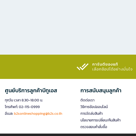
การันตีของแท้
เลือกช้อปได้อย่างมั่นใจ​
ศูนย์บริการลูกค้าบีทูเอส
การสนับสนุนลูกค้า
ทุกวัน เวลา 8.30-18.00 น.
ติดต่อเรา
โทรศัพท์: 02-115-0999
วิธีการช้อปออนไลน์
อีเมล:
b2sonlineshopping@b2s.co.th
การจัดส่งสินค้า
นโยบายการเปลี่ยน/คืนสินค้า
ตรวจสอบคำสั่งซื้อ