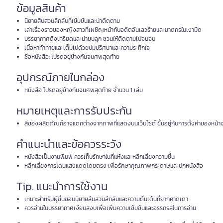
ข้อมูลสินค้า
นิยายสืบสวนลึกลับที่เข้มข้นและน่าติดตาม
เล่าเรื่องราวของหญิงสาวที่เผชิญหน้ากับอดีตอันเลวร้ายและฆาตกรในเงามืด
บรรยากาศตึงเครียดและน่าขนลุก ชวนให้ติดตามไปจนจบ
เนื้อหาท้าทายและเต็มไปด้วยปมปริศนาและความระทึกใจ
ชื่อหนังสือ: โปรดอยู่ข้างกันจนศพสุดท้าย
อุปกรณ์ภายในกล่อง
หนังสือ โปรดอยู่ข้างกันจนศพสุดท้าย จำนวน 1 เล่ม
หมายเหตุและการรับประกัน
สีของผลิตภัณฑ์อาจแตกต่างจากภาพที่แสดงบนเว็บไซต์ ขึ้นอยู่กับการตั้งค่าของหน้าจ
คำแนะนำและข้อควรระวัง
หนังสือเป็นงานพิมพ์ ควรเก็บรักษาในที่แห้งและหลีกเลี่ยงความชื้น
หลีกเลี่ยงการโดนแสงแดดโดยตรง เพื่อรักษาคุณภาพกระดาษและปกหนังสือ
Tip. แนะนำการใช้งาน
เหมาะสำหรับผู้ชื่นชอบนิยายสืบสวนลึกลับและความตื่นเต้นที่ยากคาดเดา
ควรอ่านในบรรยากาศเงียบสงบเพื่อเพิ่มความเข้มข้นและอรรถรสในการอ่าน