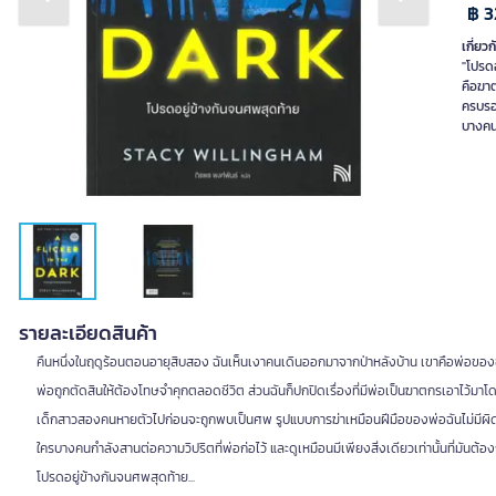
Previous slide
Next slide
฿ 3
เกี่ยวก
"โปรดอ
คือฆาต
ครบรอ
บางคนท
รายละเอียดสินค้า
คืนหนึ่งในฤดูร้อนตอนอายุสิบสอง ฉันเห็นเงาคนเดินออกมาจากป่าหลังบ้าน เขาคือพ่อของฉั
พ่อถูกตัดสินให้ต้องโทษจำคุกตลอดชีวิต ส่วนฉันก็ปกปิดเรื่องที่มีพ่อเป็นฆาตกรเอาไว้มาโ
เด็กสาวสองคนหายตัวไปก่อนจะถูกพบเป็นศพ รูปแบบการฆ่าเหมือนฝีมือของพ่อฉันไม่มีผิด ที่น่
ใครบางคนกำลังสานต่อความวิปริตที่พ่อก่อไว้ และดูเหมือนมีเพียงสิ่งเดียวเท่านั้นที่มันต้
โปรดอยู่ข้างกันจนศพสุดท้าย...