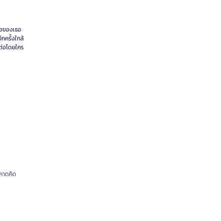
พ่อของเธอ
กครั้งใกล้
นต่อโดยใคร
รคาดคิด