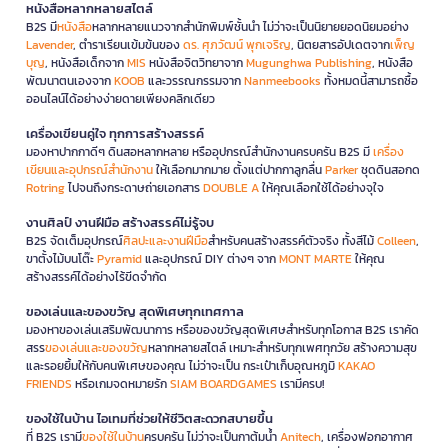
หนังสือหลากหลายสไตล์
B2S มี
หนังสือ
หลากหลายแนวจากสำนักพิมพ์ชั้นนำ ไม่ว่าจะเป็นนิยายยอดนิยมอย่าง
Lavender
, ตำราเรียนเข้มข้นของ
ดร. ศุภวัฒน์ พุกเจริญ
, นิตยสารอัปเดตจาก
เพ็ญ
บุญ
, หนังสือเด็กจาก
MIS
หนังสือจิตวิทยาจาก
Mugunghwa Publishing
, หนังสือ
พัฒนาตนเองจาก
KOOB
และวรรณกรรมจาก
Nanmeebooks
ทั้งหมดนี้สามารถซื้อ
ออนไลน์ได้อย่างง่ายดายเพียงคลิกเดียว
เครื่องเขียนคู่ใจ ทุกการสร้างสรรค์
มองหาปากกาดีๆ ดินสอหลากหลาย หรืออุปกรณ์สำนักงานครบครัน B2S มี
เครื่อง
เขียนและอุปกรณ์สำนักงาน
ให้เลือกมากมาย ตั้งแต่ปากกาลูกลื่น
Parker
ชุดดินสอกด
Rotring
ไปจนถึงกระดาษถ่ายเอกสาร
DOUBLE A
ให้คุณเลือกใช้ได้อย่างจุใจ
งานศิลป์ งานฝีมือ สร้างสรรค์ไม่รู้จบ
B2S จัดเต็มอุปกรณ์
ศิลปะและงานฝีมือ
สำหรับคนสร้างสรรค์ตัวจริง ทั้งสีไม้
Colleen
,
ขาตั้งไม้บนโต๊ะ
Pyramid
และอุปกรณ์ DIY ต่างๆ จาก
MONT MARTE
ให้คุณ
สร้างสรรค์ได้อย่างไร้ขีดจำกัด
ของเล่นและของขวัญ สุดพิเศษทุกเทศกาล
มองหาของเล่นเสริมพัฒนาการ หรือของขวัญสุดพิเศษสำหรับทุกโอกาส B2S เราคัด
สรร
ของเล่นและของขวัญ
หลากหลายสไตล์ เหมาะสำหรับทุกเพศทุกวัย สร้างความสุข
และรอยยิ้มให้กับคนพิเศษของคุณ ไม่ว่าจะเป็น กระเป๋าเก็บอุณหภูมิ
KAKAO
FRIENDS
หรือเกมจดหมายรัก
SIAM BOARDGAMES
เรามีครบ!
ของใช้ในบ้าน ไอเทมที่ช่วยให้ชีวิตสะดวกสบายขึ้น
ที่ B2S เรามี
ของใช้ในบ้าน
ครบครัน ไม่ว่าจะเป็นกาต้มน้ำ
Anitech
, เครื่องฟอกอากาศ