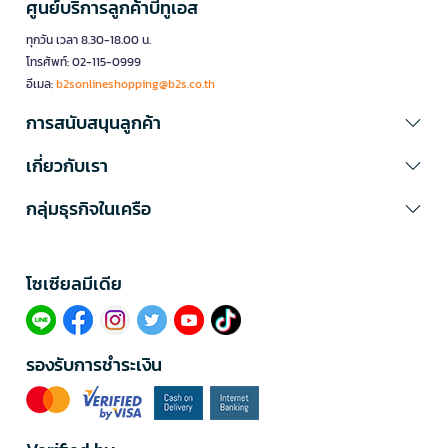
ศูนย์บริการลูกค้าบีทูเอส
ทุกวัน เวลา 8.30-18.00 น.
โทรศัพท์: 02-115-0999
อีเมล:
b2sonlineshopping@b2s.co.th
การสนับสนุนลูกค้า
เกี่ยวกับเรา
กลุ่มธุรกิจในเครือ
โซเซียลมีเดีย​
รองรับการชำระเงิน