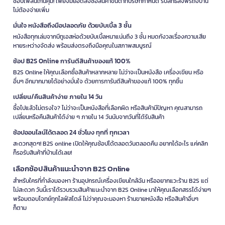
ช้อปเพลินเกินคุ้ม! เพียงมียอดสั่งซื้อสินค้าขั้นต่ำที่บริษัทกำหนด รับสิทธิ์ส่งฟรีถึงบ้าน
ไม่ต้องจ่ายเพิ่ม
มั่นใจ หนังสือถึงมือปลอดภัย ด้วยบับเบิ้ล 3 ชั้น
หนังสือทุกเล่มจากบีทูเอสห่อด้วยบับเบิ้ลหนาแน่นถึง 3 ชั้น หมดกังวลเรื่องความเสีย
หายระหว่างจัดส่ง พร้อมส่งตรงถึงมือคุณในสภาพสมบูรณ์
ช้อป B2S Online การันตีสินค้าของแท้ 100%
B2S Online ให้คุณเลือกซื้อสินค้าหลากหลาย ไม่ว่าจะเป็นหนังสือ เครื่องเขียน หรือ
อื่นๆ อีกมากมายได้อย่างมั่นใจ ด้วยการการันตีสินค้าของแท้ 100% ทุกชิ้น
เปลี่ยน/คืนสินค้าง่าย ภายใน 14 วัน
ซื้อไปแล้วไม่ตรงใจ? ไม่ว่าจะเป็นหนังสือที่เลือกผิด หรือสินค้ามีปัญหา คุณสามารถ
เปลี่ยนหรือคืนสินค้าได้ง่าย ๆ ภายใน 14 วันนับจากวันที่ได้รับสินค้า
ช้อปออนไลน์ได้ตลอด 24 ชั่วโมง ทุกที่ ทุกเวลา
สะดวกสุดๆ! B2S online เปิดให้คุณช้อปได้ตลอดวันตลอดคืน อยากได้อะไร แค่คลิก
ก็รอรับสินค้าที่บ้านได้เลย!
เลือกช้อปสินค้าแนะนำจาก B2S Online
สำหรับใครที่กำลังมองหา ร้านอุปกรณ์เครื่องเขียนใกล้ฉัน หรืออยากแวะร้าน B2S แต่
ไม่สะดวก วันนี้เราได้รวบรวมสินค้าแนะนำจาก B2S Online มาให้คุณเลือกสรรได้ง่ายๆ
พร้อมตอบโจทย์ทุกไลฟ์สไตล์ ไม่ว่าคุณจะมองหา ร้านขายหนังสือ หรือสินค้าอื่นๆ
ก็ตาม