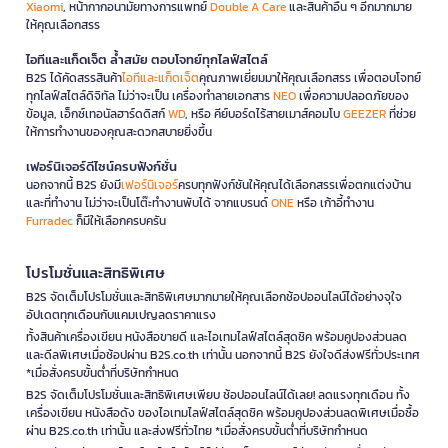
Xiaomi
, หน้ากากอนามัยทางการแพทย์
Double A Care
และสินค้าอื่น ๆ อีกมากมาย
ให้คุณเลือกสรร
ไอทีและแก็ดเจ็ต ล้ำสมัย ตอบโจทย์ทุกไลฟ์สไตล์
B2S ได้คัดสรรสินค้า
ไอทีและแก็ดเจ็ต
คุณภาพเยี่ยมมาให้คุณเลือกสรร เพื่อตอบโจทย์
ทุกไลฟ์สไตล์ดิจิทัล ไม่ว่าจะเป็น เครื่องทำลายเอกสาร
NEO
เพื่อความปลอดภัยของ
ข้อมูล, เอ็กซ์เทอนัลฮาร์ดดิสก์
WD
, หรือ คีย์บอร์ดไร้สายเมาส์คอมโบ
GEEZER
ที่ช่วย
ให้การทำงานของคุณสะดวกสบายยิ่งขึ้น
เฟอร์นิเจอร์ดีไซน์ครบฟังก์ชั่น
นอกจากนี้ B2S ยังมี
เฟอร์นิเจอร์
ครบทุกฟังก์ชันให้คุณได้เลือกสรรเพื่อตกแต่งบ้าน
และที่ทำงาน ไม่ว่าจะเป็นโต๊ะทำงานพับได้ จากแบรนด์
ONE
หรือ เก้าอี้ทำงาน
Furradec
ก็มีให้เลือกครบครัน
โปรโมชั่นและสิทธิพิเศษ
B2S จัดเต็มโปรโมชั่นและสิทธิพิเศษมากมายให้คุณเลือกช้อปออนไลน์ได้อย่างจุใจ
อัปเดตทุกเดือนกับแคมเปญลดราคาแรง
ทั้งสินค้าเครื่องเขียน หนังสือขายดี และไอเทมไลฟ์สไตล์สุดชิค พร้อมคูปองส่วนลด
และดีลพิเศษเมื่อช้อปผ่าน B2S.co.th เท่านั้น นอกจากนี้ B2S ยังใจดีส่งฟรีทั่วประเทศ
*เมื่อสั่งครบขั้นต่ำที่บริษัทกำหนด
B2S จัดเต็มโปรโมชั่นและสิทธิพิเศษเพียบ ช้อปออนไลน์ได้เลย! ลดแรงทุกเดือน ทั้ง
เครื่องเขียน หนังสือดัง ของไอเทมไลฟ์สไตล์สุดชิค พร้อมคูปองส่วนลดพิเศษเมื่อซื้อ
ผ่าน B2S.co.th เท่านั้น และส่งฟรีทั่วไทย *เมื่อสั่งครบขั้นต่ำที่บริษัทกำหนด