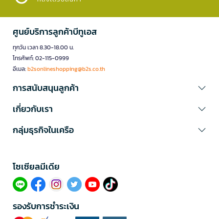
ศูนย์บริการลูกค้าบีทูเอส
ทุกวัน เวลา 8.30-18.00 น.
โทรศัพท์: 02-115-0999
อีเมล:
b2sonlineshopping@b2s.co.th
การสนับสนุนลูกค้า
เกี่ยวกับเรา
กลุ่มธุรกิจในเครือ
โซเซียลมีเดีย​
รองรับการชำระเงิน