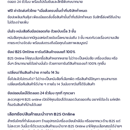
ตลอด 24 ชั่วโมง พร้อมโปรโมชั่นและสิทธิพิเศษมากมาย
ฟรี! ค่าจัดส่งทั่วไทย *เมื่อสั่งครบขั้นต่ำที่บริษัทกำหนด
ช้อปเพลินเกินคุ้ม! เพียงมียอดสั่งซื้อสินค้าขั้นต่ำที่บริษัทกำหนด รับสิทธิ์ส่งฟรีถึงบ้าน
ไม่ต้องจ่ายเพิ่ม
มั่นใจ หนังสือถึงมือปลอดภัย ด้วยบับเบิ้ล 3 ชั้น
หนังสือทุกเล่มจากบีทูเอสห่อด้วยบับเบิ้ลหนาแน่นถึง 3 ชั้น หมดกังวลเรื่องความเสีย
หายระหว่างจัดส่ง พร้อมส่งตรงถึงมือคุณในสภาพสมบูรณ์
ช้อป B2S Online การันตีสินค้าของแท้ 100%
B2S Online ให้คุณเลือกซื้อสินค้าหลากหลาย ไม่ว่าจะเป็นหนังสือ เครื่องเขียน หรือ
อื่นๆ อีกมากมายได้อย่างมั่นใจ ด้วยการการันตีสินค้าของแท้ 100% ทุกชิ้น
เปลี่ยน/คืนสินค้าง่าย ภายใน 14 วัน
ซื้อไปแล้วไม่ตรงใจ? ไม่ว่าจะเป็นหนังสือที่เลือกผิด หรือสินค้ามีปัญหา คุณสามารถ
เปลี่ยนหรือคืนสินค้าได้ง่าย ๆ ภายใน 14 วันนับจากวันที่ได้รับสินค้า
ช้อปออนไลน์ได้ตลอด 24 ชั่วโมง ทุกที่ ทุกเวลา
สะดวกสุดๆ! B2S online เปิดให้คุณช้อปได้ตลอดวันตลอดคืน อยากได้อะไร แค่คลิก
ก็รอรับสินค้าที่บ้านได้เลย!
เลือกช้อปสินค้าแนะนำจาก B2S Online
สำหรับใครที่กำลังมองหา ร้านอุปกรณ์เครื่องเขียนใกล้ฉัน หรืออยากแวะร้าน B2S แต่
ไม่สะดวก วันนี้เราได้รวบรวมสินค้าแนะนำจาก B2S Online มาให้คุณเลือกสรรได้ง่ายๆ