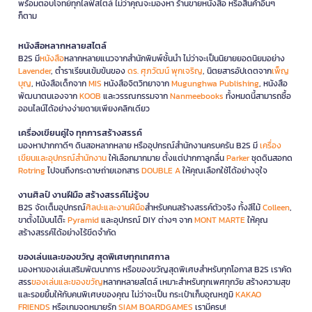
พร้อมตอบโจทย์ทุกไลฟ์สไตล์ ไม่ว่าคุณจะมองหา ร้านขายหนังสือ หรือสินค้าอื่นๆ
ก็ตาม
หนังสือหลากหลายสไตล์
B2S มี
หนังสือ
หลากหลายแนวจากสำนักพิมพ์ชั้นนำ ไม่ว่าจะเป็นนิยายยอดนิยมอย่าง
Lavender
, ตำราเรียนเข้มข้นของ
ดร. ศุภวัฒน์ พุกเจริญ
, นิตยสารอัปเดตจาก
เพ็ญ
บุญ
, หนังสือเด็กจาก
MIS
หนังสือจิตวิทยาจาก
Mugunghwa Publishing
, หนังสือ
พัฒนาตนเองจาก
KOOB
และวรรณกรรมจาก
Nanmeebooks
ทั้งหมดนี้สามารถซื้อ
ออนไลน์ได้อย่างง่ายดายเพียงคลิกเดียว
เครื่องเขียนคู่ใจ ทุกการสร้างสรรค์
มองหาปากกาดีๆ ดินสอหลากหลาย หรืออุปกรณ์สำนักงานครบครัน B2S มี
เครื่อง
เขียนและอุปกรณ์สำนักงาน
ให้เลือกมากมาย ตั้งแต่ปากกาลูกลื่น
Parker
ชุดดินสอกด
Rotring
ไปจนถึงกระดาษถ่ายเอกสาร
DOUBLE A
ให้คุณเลือกใช้ได้อย่างจุใจ
งานศิลป์ งานฝีมือ สร้างสรรค์ไม่รู้จบ
B2S จัดเต็มอุปกรณ์
ศิลปะและงานฝีมือ
สำหรับคนสร้างสรรค์ตัวจริง ทั้งสีไม้
Colleen
,
ขาตั้งไม้บนโต๊ะ
Pyramid
และอุปกรณ์ DIY ต่างๆ จาก
MONT MARTE
ให้คุณ
สร้างสรรค์ได้อย่างไร้ขีดจำกัด
ของเล่นและของขวัญ สุดพิเศษทุกเทศกาล
มองหาของเล่นเสริมพัฒนาการ หรือของขวัญสุดพิเศษสำหรับทุกโอกาส B2S เราคัด
สรร
ของเล่นและของขวัญ
หลากหลายสไตล์ เหมาะสำหรับทุกเพศทุกวัย สร้างความสุข
และรอยยิ้มให้กับคนพิเศษของคุณ ไม่ว่าจะเป็น กระเป๋าเก็บอุณหภูมิ
KAKAO
FRIENDS
หรือเกมจดหมายรัก
SIAM BOARDGAMES
เรามีครบ!