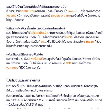
ของใช้ในบ้าน ไอเทมที่ช่วยให้ชีวิตสะดวกสบายขึ้น
ที่ B2S เรามี
ของใช้ในบ้าน
ครบครัน ไม่ว่าจะเป็นกาต้มน้ำ
Anitech
, เครื่องฟอกอากาศ
Xiaomi
, หน้ากากอนามัยทางการแพทย์
Double A Care
และสินค้าอื่น ๆ อีกมากมาย
ให้คุณเลือกสรร
ไอทีและแก็ดเจ็ต ล้ำสมัย ตอบโจทย์ทุกไลฟ์สไตล์
B2S ได้คัดสรรสินค้า
ไอทีและแก็ดเจ็ต
คุณภาพเยี่ยมมาให้คุณเลือกสรร เพื่อตอบโจทย์
ทุกไลฟ์สไตล์ดิจิทัล ไม่ว่าจะเป็น เครื่องทำลายเอกสาร
NEO
เพื่อความปลอดภัยของ
ข้อมูล, เอ็กซ์เทอนัลฮาร์ดดิสก์
WD
, หรือ คีย์บอร์ดไร้สายเมาส์คอมโบ
GEEZER
ที่ช่วย
ให้การทำงานของคุณสะดวกสบายยิ่งขึ้น
เฟอร์นิเจอร์ดีไซน์ครบฟังก์ชั่น
นอกจากนี้ B2S ยังมี
เฟอร์นิเจอร์
ครบทุกฟังก์ชันให้คุณได้เลือกสรรเพื่อตกแต่งบ้าน
และที่ทำงาน ไม่ว่าจะเป็นโต๊ะทำงานพับได้ จากแบรนด์
ONE
หรือ เก้าอี้ทำงาน
Furradec
ก็มีให้เลือกครบครัน
โปรโมชั่นและสิทธิพิเศษ
B2S จัดเต็มโปรโมชั่นและสิทธิพิเศษมากมายให้คุณเลือกช้อปออนไลน์ได้อย่างจุใจ
อัปเดตทุกเดือนกับแคมเปญลดราคาแรง
ทั้งสินค้าเครื่องเขียน หนังสือขายดี และไอเทมไลฟ์สไตล์สุดชิค พร้อมคูปองส่วนลด
และดีลพิเศษเมื่อช้อปผ่าน B2S.co.th เท่านั้น นอกจากนี้ B2S ยังใจดีส่งฟรีทั่วประเทศ
*เมื่อสั่งครบขั้นต่ำที่บริษัทกำหนด