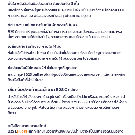
มั่นใจ หนังสือถึงมือปลอดภัย ด้วยบับเบิ้ล 3 ชั้น
หนังสือทุกเล่มจากบีทูเอสห่อด้วยบับเบิ้ลหนาแน่นถึง 3 ชั้น หมดกังวลเรื่องความเสีย
หายระหว่างจัดส่ง พร้อมส่งตรงถึงมือคุณในสภาพสมบูรณ์
ช้อป B2S Online การันตีสินค้าของแท้ 100%
B2S Online ให้คุณเลือกซื้อสินค้าหลากหลาย ไม่ว่าจะเป็นหนังสือ เครื่องเขียน หรือ
อื่นๆ อีกมากมายได้อย่างมั่นใจ ด้วยการการันตีสินค้าของแท้ 100% ทุกชิ้น
เปลี่ยน/คืนสินค้าง่าย ภายใน 14 วัน
ซื้อไปแล้วไม่ตรงใจ? ไม่ว่าจะเป็นหนังสือที่เลือกผิด หรือสินค้ามีปัญหา คุณสามารถ
เปลี่ยนหรือคืนสินค้าได้ง่าย ๆ ภายใน 14 วันนับจากวันที่ได้รับสินค้า
ช้อปออนไลน์ได้ตลอด 24 ชั่วโมง ทุกที่ ทุกเวลา
สะดวกสุดๆ! B2S online เปิดให้คุณช้อปได้ตลอดวันตลอดคืน อยากได้อะไร แค่คลิก
ก็รอรับสินค้าที่บ้านได้เลย!
เลือกช้อปสินค้าแนะนำจาก B2S Online
สำหรับใครที่กำลังมองหา ร้านอุปกรณ์เครื่องเขียนใกล้ฉัน หรืออยากแวะร้าน B2S แต่
ไม่สะดวก วันนี้เราได้รวบรวมสินค้าแนะนำจาก B2S Online มาให้คุณเลือกสรรได้ง่ายๆ
พร้อมตอบโจทย์ทุกไลฟ์สไตล์ ไม่ว่าคุณจะมองหา ร้านขายหนังสือ หรือสินค้าอื่นๆ
ก็ตาม
หนังสือหลากหลายสไตล์
B2S มี
หนังสือ
หลากหลายแนวจากสำนักพิมพ์ชั้นนำ ไม่ว่าจะเป็นนิยายยอดนิยมอย่าง