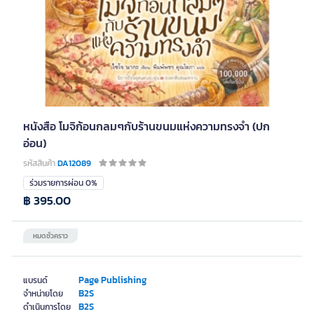
หนังสือ โมจิก้อนกลมๆกับร้านขนมแห่งความทรงจำ (ปก
อ่อน)
รหัสสินค้า
DA12089
ร่วมรายการผ่อน 0%
฿ 395.00
หมดชั่วคราว
Page Publishing
แบรนด์
B2S
จำหน่ายโดย
B2S
ดำเนินการโดย