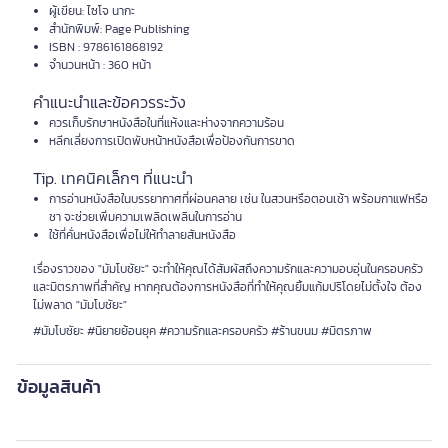
ผู้เขียน: ไซโจ นากะ
สำนักพิมพ์: Page Publishing
ISBN : 9786161868192
จำนวนหน้า : 360 หน้า
คำแนะนำและข้อควรระวัง
ควรเก็บรักษาหนังสือในที่แห้งและห่างจากความร้อน
หลีกเลี่ยงการเปิดพับหน้าหนังสือเพื่อป้องกันการขาด
Tip. เทคนิคเล็กๆ ที่แนะนำ
การอ่านหนังสือในบรรยากาศที่ผ่อนคลาย เช่น ในสวนหรือตอนเช้า พร้อมกาแฟหรือ
ชา จะช่วยเพิ่มความเพลิดเพลินในการอ่าน
ใช้ที่คั่นหนังสือเพื่อไม่ให้ทำลายสันหนังสือ
เรื่องราวของ "มัมโบชัยะ" จะทำให้คุณได้สัมผัสถึงความรักและความอบอุ่นในครอบครัว
และมิตรภาพที่สำคัญ หากคุณต้องการหนังสือที่ทำให้คุณยิ้มแก้มปริโดยไม่ตั้งใจ ต้อง
ไม่พลาด "มัมโบชัยะ"
#มัมโบชัยะ #นิยายย้อนยุค #ความรักและครอบครัว #ร้านขนม #มิตรภาพ
ข้อมูลสินค้า