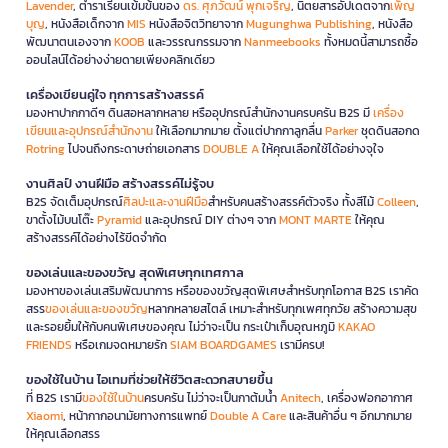
Lavender
, ตำราเรียนเข้มข้นของ
ดร. ศุภวัฒน์ พุกเจริญ
, นิตยสารอัปเดตจาก
เพ็ญ
บุญ
, หนังสือเด็กจาก
MIS
หนังสือจิตวิทยาจาก
Mugunghwa Publishing
, หนังสือ
พัฒนาตนเองจาก
KOOB
และวรรณกรรมจาก
Nanmeebooks
ทั้งหมดนี้สามารถซื้อ
ออนไลน์ได้อย่างง่ายดายเพียงคลิกเดียว
เครื่องเขียนคู่ใจ ทุกการสร้างสรรค์
มองหาปากกาดีๆ ดินสอหลากหลาย หรืออุปกรณ์สำนักงานครบครัน B2S มี
เครื่อง
เขียนและอุปกรณ์สำนักงาน
ให้เลือกมากมาย ตั้งแต่ปากกาลูกลื่น
Parker
ชุดดินสอกด
Rotring
ไปจนถึงกระดาษถ่ายเอกสาร
DOUBLE A
ให้คุณเลือกใช้ได้อย่างจุใจ
งานศิลป์ งานฝีมือ สร้างสรรค์ไม่รู้จบ
B2S จัดเต็มอุปกรณ์
ศิลปะและงานฝีมือ
สำหรับคนสร้างสรรค์ตัวจริง ทั้งสีไม้
Colleen
,
ขาตั้งไม้บนโต๊ะ
Pyramid
และอุปกรณ์ DIY ต่างๆ จาก
MONT MARTE
ให้คุณ
สร้างสรรค์ได้อย่างไร้ขีดจำกัด
ของเล่นและของขวัญ สุดพิเศษทุกเทศกาล
มองหาของเล่นเสริมพัฒนาการ หรือของขวัญสุดพิเศษสำหรับทุกโอกาส B2S เราคัด
สรร
ของเล่นและของขวัญ
หลากหลายสไตล์ เหมาะสำหรับทุกเพศทุกวัย สร้างความสุข
และรอยยิ้มให้กับคนพิเศษของคุณ ไม่ว่าจะเป็น กระเป๋าเก็บอุณหภูมิ
KAKAO
FRIENDS
หรือเกมจดหมายรัก
SIAM BOARDGAMES
เรามีครบ!
ของใช้ในบ้าน ไอเทมที่ช่วยให้ชีวิตสะดวกสบายขึ้น
ที่ B2S เรามี
ของใช้ในบ้าน
ครบครัน ไม่ว่าจะเป็นกาต้มน้ำ
Anitech
, เครื่องฟอกอากาศ
Xiaomi
, หน้ากากอนามัยทางการแพทย์
Double A Care
และสินค้าอื่น ๆ อีกมากมาย
ให้คุณเลือกสรร