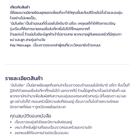
เกี่ยวกับสินค้า
นี่คือผลงานนิยายย้อนยุคยอดเยี่ยมที่จะทำให้คุณยิ้มแก้มปริโดยไม่ตั้งใจและอบอุ่น
ใจอย่างไม่เคยเป็น...
"มัมโบชัยะ"เป็นร้านขนมที่ตั้งอยในโคจิมาจิ เฮโตะ เหตุผลที่ทำให้กิจการเจริญ
รุ่งเรืองก็คือการขายขนมชื่อลังที่หาชื่อไม่ได้ที่ไหนอกจากที่
ร้านแห่งนี้ ร้านนัมโบชียะมีลูกค้าเจ้าไม่ขาดสาย พวกเขาอยู่กันครอบครัวที่มีคุณตา
แม่ และลูก สามรุ่นต่างวัย
Key Message : เรื่องราวของเหล่าผู้คนที่แวะเวียนมายังร้านจนมเ
รายละเอียดสินค้า
"มัมโบชัยะ" เป็นนิยายย้อนยุคที่บอกเล่าเรื่องราวของร้านขนมในโคจิมาจิ เฮโตะ ซึ่งเป็นที่
รู้จักดีด้วยขนมชื่อลังที่หาที่ไหนไม่ได้ นอกจากที่นี่ ร้านนี้มีลูกค้ามาตั้งแต่เช้ายันค่ำ และ
พวกเขามักเข้ามาเพื่อสัมผัสกับความอบอุ่นของครอบครัวสามรุ่น มีทั้งคุณตา แม่ และ
ลูก อย่างไรก็ดี ครอบครัวนี้มีความลับที่ซ่อนอยู่ เรื่องราวเต็มไปด้วยความรักและ
มิตรภาพที่ค่อย ๆ ถูกเปิดเผยในแต่ละบท
คุณสมบัติของหนังสือ
เรื่องราวอบอุ่นหัวใจและมีความลับซ่อนอยู่
เหมาะสำหรับผู้อ่านที่ชอบเรื่องราวครอบครัวและความรัก
ออกแบบให้ต้องการอ่านต่อเนื่องจนจบ