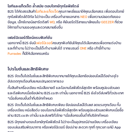
ไอทีและแก็ดเจ็ต ล้ำสมัย ตอบโจทย์ทุกไลฟ์สไตล์
B2S ได้คัดสรรสินค้า
ไอทีและแก็ดเจ็ต
คุณภาพเยี่ยมมาให้คุณเลือกสรร เพื่อตอบโจทย์
ทุกไลฟ์สไตล์ดิจิทัล ไม่ว่าจะเป็น เครื่องทำลายเอกสาร
NEO
เพื่อความปลอดภัยของ
ข้อมูล, เอ็กซ์เทอนัลฮาร์ดดิสก์
WD
, หรือ คีย์บอร์ดไร้สายเมาส์คอมโบ
GEEZER
ที่ช่วย
ให้การทำงานของคุณสะดวกสบายยิ่งขึ้น
เฟอร์นิเจอร์ดีไซน์ครบฟังก์ชั่น
นอกจากนี้ B2S ยังมี
เฟอร์นิเจอร์
ครบทุกฟังก์ชันให้คุณได้เลือกสรรเพื่อตกแต่งบ้าน
และที่ทำงาน ไม่ว่าจะเป็นโต๊ะทำงานพับได้ จากแบรนด์
ONE
หรือ เก้าอี้ทำงาน
Furradec
ก็มีให้เลือกครบครัน
โปรโมชั่นและสิทธิพิเศษ
B2S จัดเต็มโปรโมชั่นและสิทธิพิเศษมากมายให้คุณเลือกช้อปออนไลน์ได้อย่างจุใจ
อัปเดตทุกเดือนกับแคมเปญลดราคาแรง
ทั้งสินค้าเครื่องเขียน หนังสือขายดี และไอเทมไลฟ์สไตล์สุดชิค พร้อมคูปองส่วนลด
และดีลพิเศษเมื่อช้อปผ่าน B2S.co.th เท่านั้น นอกจากนี้ B2S ยังใจดีส่งฟรีทั่วประเทศ
*เมื่อสั่งครบขั้นต่ำที่บริษัทกำหนด
B2S จัดเต็มโปรโมชั่นและสิทธิพิเศษเพียบ ช้อปออนไลน์ได้เลย! ลดแรงทุกเดือน ทั้ง
เครื่องเขียน หนังสือดัง ของไอเทมไลฟ์สไตล์สุดชิค พร้อมคูปองส่วนลดพิเศษเมื่อซื้อ
ผ่าน B2S.co.th เท่านั้น และส่งฟรีทั่วไทย *เมื่อสั่งครบขั้นต่ำที่บริษัทกำหนด
B2S มีทุกอย่างตอบโจทย์ทุกไลฟ์สไตล์ ไม่ว่าจะเป็นอุปกรณ์อ่านเขียน เครื่องเขียน
ของเล่นเสริมพัฒนาการ หรือเฟอร์นิเจอร์ ช้อปง่าย สะดวก ทุกที่ ทุกเวลา แค่มี App