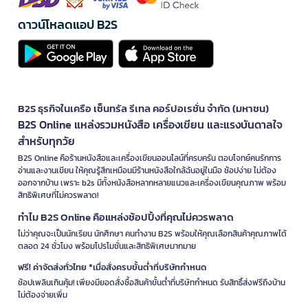
ดาวน์โหลดแอป B2S
B2S ธุรกิจในเครือ เซ็นทรัล รีเทล คอร์ปอเรชั่น จำกัด (มหาชน)
B2S Online แหล่งรวมหนังสือ เครื่องเขียน และแรงบันดาลใจ
สำหรับทุกวัย
B2S Online คือร้านหนังสือและเครื่องเขียนออนไลน์ที่ครบครัน ตอบโจทย์คนรักการ
อ่านและงานเขียน ให้คุณรู้สึกเหมือนมีร้านหนังสือใกล้ฉันอยู่ในมือ ช้อปง่าย ไม่ต้อง
ออกจากบ้าน เพราะ b2s มีทั้งหนังสือหลากหลายแนวและเครื่องเขียนคุณภาพ พร้อม
สิทธิพิเศษที่ไม่ควรพลาด!
ทำไม B2S Online คือแหล่งช้อปปิ้งที่คุณไม่ควรพลาด
ไม่ว่าคุณจะเป็นนักเรียน นักศึกษา คนทำงาน B2S พร้อมให้คุณเลือกสินค้าคุณภาพได้
ตลอด 24 ชั่วโมง พร้อมโปรโมชั่นและสิทธิพิเศษมากมาย
ฟรี! ค่าจัดส่งทั่วไทย *เมื่อสั่งครบขั้นต่ำที่บริษัทกำหนด
ช้อปเพลินเกินคุ้ม! เพียงมียอดสั่งซื้อสินค้าขั้นต่ำที่บริษัทกำหนด รับสิทธิ์ส่งฟรีถึงบ้าน
ไม่ต้องจ่ายเพิ่ม