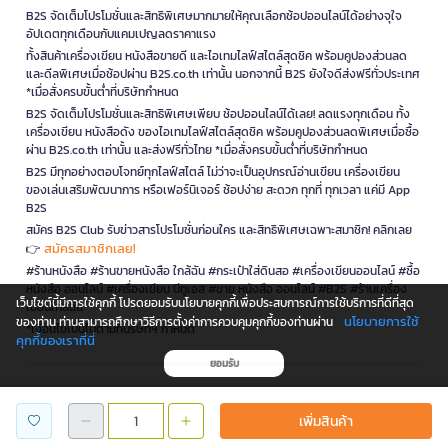
B2S จัดเต็มโปรโมชั่นและสิทธิพิเศษมากมายให้คุณเลือกช้อปออนไลน์ได้อย่างจุใจ
อัปเดตทุกเดือนกับแคมเปญลดราคาแรง
ทั้งสินค้าเครื่องเขียน หนังสือขายดี และไอเทมไลฟ์สไตล์สุดชิค พร้อมคูปองส่วนลด
และดีลพิเศษเมื่อช้อปผ่าน B2S.co.th เท่านั้น นอกจากนี้ B2S ยังใจดีส่งฟรีทั่วประเทศ
*เมื่อสั่งครบขั้นต่ำที่บริษัทกำหนด
B2S จัดเต็มโปรโมชั่นและสิทธิพิเศษเพียบ ช้อปออนไลน์ได้เลย! ลดแรงทุกเดือน ทั้ง
เครื่องเขียน หนังสือดัง ของไอเทมไลฟ์สไตล์สุดชิค พร้อมคูปองส่วนลดพิเศษเมื่อซื้อ
ผ่าน B2S.co.th เท่านั้น และส่งฟรีทั่วไทย *เมื่อสั่งครบขั้นต่ำที่บริษัทกำหนด
B2S มีทุกอย่างตอบโจทย์ทุกไลฟ์สไตล์ ไม่ว่าจะเป็นอุปกรณ์อ่านเขียน เครื่องเขียน
ของเล่นเสริมพัฒนาการ หรือเฟอร์นิเจอร์ ช้อปง่าย สะดวก ทุกที่ ทุกเวลา แค่มี App
B2S
สมัคร B2S Club รับข่าวสารโปรโมชั่นก่อนใคร และสิทธิพิเศษเฉพาะสมาชิก! คลิกเลย
สมัครสมาชิกเลย!
👉
#ร้านหนังสือ #ร้านขายหนังสือ ใกล้ฉัน #กระเป๋าใส่ดินสอ #เครื่องเขียนออนไลน์ #ซื้อ
หนังสือ ออนไลน์ #เครื่องเขียน บีทูเอส #ขาย หนังสือ ออนไลน์ #B2S #ร้านเครื่อง
เว็บไซต์นี้มีการใช้คุกกี้ โปรดยอมรับนโยบายคุกกี้เพื่อประสบการณ์การใช้บริการที่ดีที่สุด
เขียนใกล้ฉัน
นโยบายการใช้
ของท่าน ท่านสามารถศึกษาวิธีการตั้งค่าการควบคุมคุกกี้ของท่านผ่าน
*เงื่อนไขเป็นไปตามที่บริษัทฯ กำหนด
คุกกี้ของเราที่นี่
ยอมรับ
is a company operating under
เพิ่มสินค้า