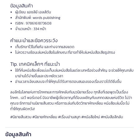
ข้อมูลสินค้า
ผู้เขียน: แอชลีย์ เอลส์ตัน
สำนักพิมพ์: words publishing
ISBN : 9786161873608
จำนวนหน้า : 334 หน้า
คำแนะนำและข้อควรระวัง
เก็บรักษาไว้ในที่แห้ง และห่างจากแสงแดด
ไม่ควรวางซ้อนเล่มหนังสือในลักษณะที่อาจทำให้เล่มหนังสือเสียรูปทรง
Tip. เทคนิคเล็กๆ ที่แนะนำ
ใช้ที่คั่นหนังสือเพื่อแบ่งเก็บเล่มหนังสือในแต่ละบทหรือช่วงสำคัญ จะช่วยให้คุณกลับ
มาอ่านได้ง่ายขึ้นและประหยัดเวลา
อ่านเวลาเงียบสงบจะทำให้คุณได้รับการตอบสนองของเรื่องราวได้ดียิ่งขึ้น
ลงลึกในโลกแห่งการโกหกและการหักหลังกับนวนิยายเรื่อง ทุกสิ่งที่เธอพูดเป็นเรื่อง
โกหก... เอวี พอร์เตอร์ มิจฉาชีพผู้เชี่ยวชาญที่ต้องเผชิญกับบททดสอบแห่งชีวิต ไม่ว่า
คุณจะรักการอ่านนิยายสืบสวน หรือการเล่นกับจิตวิทยาหักเหลี่ยม หนังสือเล่มนี้จะไม่
ทำให้คุณผิดหวัง!
#นิยายสืบสวน #นิยายหักเหลี่ยม #เรื่องอ่านสนุก #หนังสือใหม่ #หนังสือลึกลับ
ข้อมูลสินค้า