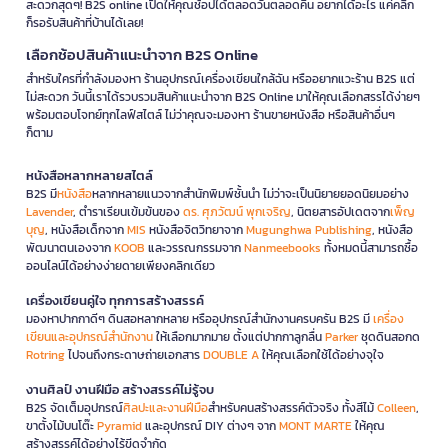
สะดวกสุดๆ! B2S online เปิดให้คุณช้อปได้ตลอดวันตลอดคืน อยากได้อะไร แค่คลิก
ก็รอรับสินค้าที่บ้านได้เลย!
เลือกช้อปสินค้าแนะนำจาก B2S Online
สำหรับใครที่กำลังมองหา ร้านอุปกรณ์เครื่องเขียนใกล้ฉัน หรืออยากแวะร้าน B2S แต่
ไม่สะดวก วันนี้เราได้รวบรวมสินค้าแนะนำจาก B2S Online มาให้คุณเลือกสรรได้ง่ายๆ
พร้อมตอบโจทย์ทุกไลฟ์สไตล์ ไม่ว่าคุณจะมองหา ร้านขายหนังสือ หรือสินค้าอื่นๆ
ก็ตาม
หนังสือหลากหลายสไตล์
B2S มี
หนังสือ
หลากหลายแนวจากสำนักพิมพ์ชั้นนำ ไม่ว่าจะเป็นนิยายยอดนิยมอย่าง
Lavender
, ตำราเรียนเข้มข้นของ
ดร. ศุภวัฒน์ พุกเจริญ
, นิตยสารอัปเดตจาก
เพ็ญ
บุญ
, หนังสือเด็กจาก
MIS
หนังสือจิตวิทยาจาก
Mugunghwa Publishing
, หนังสือ
พัฒนาตนเองจาก
KOOB
และวรรณกรรมจาก
Nanmeebooks
ทั้งหมดนี้สามารถซื้อ
ออนไลน์ได้อย่างง่ายดายเพียงคลิกเดียว
เครื่องเขียนคู่ใจ ทุกการสร้างสรรค์
มองหาปากกาดีๆ ดินสอหลากหลาย หรืออุปกรณ์สำนักงานครบครัน B2S มี
เครื่อง
เขียนและอุปกรณ์สำนักงาน
ให้เลือกมากมาย ตั้งแต่ปากกาลูกลื่น
Parker
ชุดดินสอกด
Rotring
ไปจนถึงกระดาษถ่ายเอกสาร
DOUBLE A
ให้คุณเลือกใช้ได้อย่างจุใจ
งานศิลป์ งานฝีมือ สร้างสรรค์ไม่รู้จบ
B2S จัดเต็มอุปกรณ์
ศิลปะและงานฝีมือ
สำหรับคนสร้างสรรค์ตัวจริง ทั้งสีไม้
Colleen
,
ขาตั้งไม้บนโต๊ะ
Pyramid
และอุปกรณ์ DIY ต่างๆ จาก
MONT MARTE
ให้คุณ
สร้างสรรค์ได้อย่างไร้ขีดจำกัด