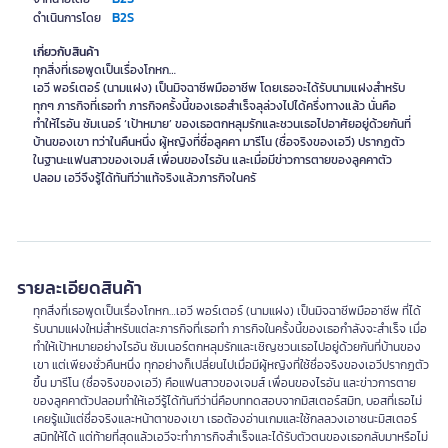
B2S
ดำเนินการโดย
เกี่ยวกับสินค้า
ทุกสิ่งที่เธอพูดเป็นเรื่องโกหก…
เอวี พอร์เตอร์ (นามแฝง) เป็นมิจฉาชีพมืออาชีพ โดยเธอจะได้รับนามแฝงสำหรับ
ทุกๆ ภารกิจที่เธอทำ ภารกิจครั้งนี้ของเธอสำเร็จลุล่วงไปได้ครึ่งทางแล้ว นั่นคือ
ทำให้ไรอัน ซัมเนอร์ ‘เป้าหมาย’ ของเธอตกหลุมรักและชวนเธอไปอาศัยอยู่ด้วยกันที่
บ้านของเขา ทว่าในคืนหนึ่ง ผู้หญิงที่ชื่อลูคคา มารีโน (ชื่อจริงของเอวี) ปรากฏตัว
ในฐานะแฟนสาวของเจมส์ เพื่อนของไรอัน และเมื่อมีข่าวการตายของลูคคาตัว
ปลอม เอวีจึงรู้ได้ทันทีว่าแท้จริงแล้วภารกิจในครั
รายละเอียดสินค้า
ทุกสิ่งที่เธอพูดเป็นเรื่องโกหก…เอวี พอร์เตอร์ (นามแฝง) เป็นมิจฉาชีพมืออาชีพ ที่ได้
รับนามแฝงใหม่สำหรับแต่ละภารกิจที่เธอทำ ภารกิจในครั้งนี้ของเธอกำลังจะสำเร็จ เมื่อ
ทำให้เป้าหมายอย่างไรอัน ซัมเนอร์ตกหลุมรักและเชิญชวนเธอไปอยู่ด้วยกันที่บ้านของ
เขา แต่เพียงชั่วคืนหนึ่ง ทุกอย่างก็เปลี่ยนไปเมื่อมีผู้หญิงที่ใช้ชื่อจริงของเอวีปรากฏตัว
ขึ้น มารีโน (ชื่อจริงของเอวี) คือแฟนสาวของเจมส์ เพื่อนของไรอัน และข่าวการตาย
ของลูคคาตัวปลอมทำให้เอวีรู้ได้ทันทีว่านี่คือบททดสอบจากมิสเตอร์สมิท, บอสที่เธอไม่
เคยรู้แม้แต่ชื่อจริงและหน้าตาของเขา เธอต้องอ่านเกมและใช้กลลวงเอาชนะมิสเตอร์
สมิทให้ได้ แต่ท้ายที่สุดแล้วเอวีจะทำภารกิจสำเร็จและได้รับตัวตนของเธอกลับมาหรือไม่