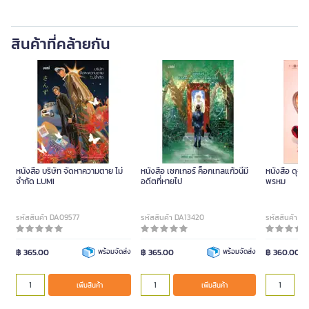
สินค้าที่คล้ายกัน
หนังสือ บริษัท จัดหาความตาย ไม่
หนังสือ เชกเกอร์ ค็อกเทลแก้วนี้มี
หนังสือ ดุจอั
จำกัด LUMI
อดีตที่หายไป
พรหม
รหัสสินค้า DA09577
รหัสสินค้า DA13420
รหัสสินค้า D
฿ 365.00
พร้อมจัดส่ง
฿ 365.00
พร้อมจัดส่ง
฿ 360.00
เพิ่มสินค้า
เพิ่มสินค้า