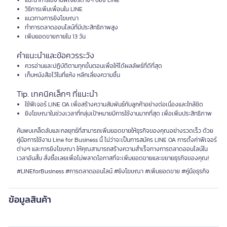
แนะนำการใช้งานฟีเจอร์ต่างๆ ของ LINE
วิธีการเพิ่มเพื่อนใน LINE
แนวทางการยิงโฆษณา
ทำการตลาดออนไลน์ที่มีประสิทธิภาพสูง
เพิ่มยอดขายภายใน 13 วัน
คำแนะนำและข้อควรระวัง
ควรอ่านและปฏิบัติตามทุกขั้นตอนเพื่อให้ได้ผลลัพธ์ที่ดีที่สุด
เก็บหนังสือไว้ในที่แห้ง หลีกเลี่ยงความชื้น
Tip. เทคนิคเล็กๆ ที่แนะนำ
ใช้ฟีเจอร์ LINE OA เพื่อสร้างความสัมพันธ์กับลูกค้าอย่างต่อเนื่องและใกล้ชิด
ยิงโฆษณาในช่วงเวลาที่กลุ่มเป้าหมายมีการใช้งานมากที่สุด เพื่อเพิ่มประสิทธิภาพ
ค้นพบเคล็ดลับและกลยุทธ์ที่สามารถเพิ่มยอดขายให้ธุรกิจของคุณอย่างรวดเร็ว ด้วย
คู่มือการใช้งาน Line for Business นี้ ไม่ว่าจะเป็นการสมัคร LINE OA การตั้งค่าฟีเจอร์
ต่างๆ และการยิงโฆษณา ให้คุณสามารถสร้างความสำเร็จทางการตลาดออนไลน์ใน
เวลาอันสั้น สั่งซื้อเลยเพื่อไม่พลาดโอกาสที่จะเพิ่มยอดขายและขยายธุรกิจของคุณ!
#LINEforBusiness #การตลาดออนไลน์ #ยิงโฆษณา #เพิ่มยอดขาย #คู่มือธุรกิจ
ข้อมูลสินค้า