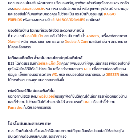
มองหาของเล่นเสริมพัฒนาการ หรือของขวัญสุดพิเศษสำหรับทุกโอกาส B2S เราคัด
สรร
ของเล่นและของขวัญ
หลากหลายสไตล์ เหมาะสำหรับทุกเพศทุกวัย สร้างความสุข
และรอยยิ้มให้กับคนพิเศษของคุณ ไม่ว่าจะเป็น กระเป๋าเก็บอุณหภูมิ
KAKAO
FRIENDS
หรือเกมจดหมายรัก
SIAM BOARDGAMES
เรามีครบ!
ของใช้ในบ้าน ไอเทมที่ช่วยให้ชีวิตสะดวกสบายขึ้น
ที่ B2S เรามี
ของใช้ในบ้าน
ครบครัน ไม่ว่าจะเป็นกาต้มน้ำ
Anitech
, เครื่องฟอกอากาศ
Xiaomi
, หน้ากากอนามัยทางการแพทย์
Double A Care
และสินค้าอื่น ๆ อีกมากมาย
ให้คุณเลือกสรร
ไอทีและแก็ดเจ็ต ล้ำสมัย ตอบโจทย์ทุกไลฟ์สไตล์
B2S ได้คัดสรรสินค้า
ไอทีและแก็ดเจ็ต
คุณภาพเยี่ยมมาให้คุณเลือกสรร เพื่อตอบโจทย์
ทุกไลฟ์สไตล์ดิจิทัล ไม่ว่าจะเป็น เครื่องทำลายเอกสาร
NEO
เพื่อความปลอดภัยของ
ข้อมูล, เอ็กซ์เทอนัลฮาร์ดดิสก์
WD
, หรือ คีย์บอร์ดไร้สายเมาส์คอมโบ
GEEZER
ที่ช่วย
ให้การทำงานของคุณสะดวกสบายยิ่งขึ้น
เฟอร์นิเจอร์ดีไซน์ครบฟังก์ชั่น
นอกจากนี้ B2S ยังมี
เฟอร์นิเจอร์
ครบทุกฟังก์ชันให้คุณได้เลือกสรรเพื่อตกแต่งบ้าน
และที่ทำงาน ไม่ว่าจะเป็นโต๊ะทำงานพับได้ จากแบรนด์
ONE
หรือ เก้าอี้ทำงาน
Furradec
ก็มีให้เลือกครบครัน
โปรโมชั่นและสิทธิพิเศษ
B2S จัดเต็มโปรโมชั่นและสิทธิพิเศษมากมายให้คุณเลือกช้อปออนไลน์ได้อย่างจุใจ
อัปเดตทุกเดือนกับแคมเปญลดราคาแรง