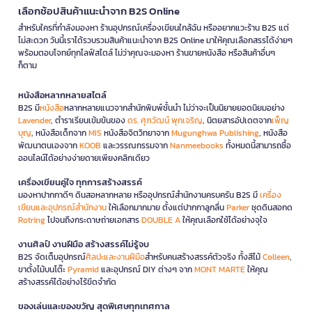
เลือกช้อปสินค้าแนะนำจาก B2S Online
สำหรับใครที่กำลังมองหา ร้านอุปกรณ์เครื่องเขียนใกล้ฉัน หรืออยากแวะร้าน B2S แต่
ไม่สะดวก วันนี้เราได้รวบรวมสินค้าแนะนำจาก B2S Online มาให้คุณเลือกสรรได้ง่ายๆ
พร้อมตอบโจทย์ทุกไลฟ์สไตล์ ไม่ว่าคุณจะมองหา ร้านขายหนังสือ หรือสินค้าอื่นๆ
ก็ตาม
หนังสือหลากหลายสไตล์
B2S มี
หนังสือ
หลากหลายแนวจากสำนักพิมพ์ชั้นนำ ไม่ว่าจะเป็นนิยายยอดนิยมอย่าง
Lavender
, ตำราเรียนเข้มข้นของ
ดร. ศุภวัฒน์ พุกเจริญ
, นิตยสารอัปเดตจาก
เพ็ญ
บุญ
, หนังสือเด็กจาก
MIS
หนังสือจิตวิทยาจาก
Mugunghwa Publishing
, หนังสือ
พัฒนาตนเองจาก
KOOB
และวรรณกรรมจาก
Nanmeebooks
ทั้งหมดนี้สามารถซื้อ
ออนไลน์ได้อย่างง่ายดายเพียงคลิกเดียว
เครื่องเขียนคู่ใจ ทุกการสร้างสรรค์
มองหาปากกาดีๆ ดินสอหลากหลาย หรืออุปกรณ์สำนักงานครบครัน B2S มี
เครื่อง
เขียนและอุปกรณ์สำนักงาน
ให้เลือกมากมาย ตั้งแต่ปากกาลูกลื่น
Parker
ชุดดินสอกด
Rotring
ไปจนถึงกระดาษถ่ายเอกสาร
DOUBLE A
ให้คุณเลือกใช้ได้อย่างจุใจ
งานศิลป์ งานฝีมือ สร้างสรรค์ไม่รู้จบ
B2S จัดเต็มอุปกรณ์
ศิลปะและงานฝีมือ
สำหรับคนสร้างสรรค์ตัวจริง ทั้งสีไม้
Colleen
,
ขาตั้งไม้บนโต๊ะ
Pyramid
และอุปกรณ์ DIY ต่างๆ จาก
MONT MARTE
ให้คุณ
สร้างสรรค์ได้อย่างไร้ขีดจำกัด
ของเล่นและของขวัญ สุดพิเศษทุกเทศกาล