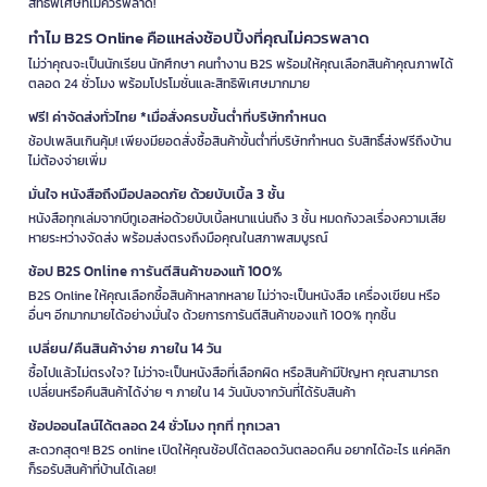
สิทธิพิเศษที่ไม่ควรพลาด!
ทำไม B2S Online คือแหล่งช้อปปิ้งที่คุณไม่ควรพลาด
ไม่ว่าคุณจะเป็นนักเรียน นักศึกษา คนทำงาน B2S พร้อมให้คุณเลือกสินค้าคุณภาพได้
ตลอด 24 ชั่วโมง พร้อมโปรโมชั่นและสิทธิพิเศษมากมาย
ฟรี! ค่าจัดส่งทั่วไทย *เมื่อสั่งครบขั้นต่ำที่บริษัทกำหนด
ช้อปเพลินเกินคุ้ม! เพียงมียอดสั่งซื้อสินค้าขั้นต่ำที่บริษัทกำหนด รับสิทธิ์ส่งฟรีถึงบ้าน
ไม่ต้องจ่ายเพิ่ม
มั่นใจ หนังสือถึงมือปลอดภัย ด้วยบับเบิ้ล 3 ชั้น
หนังสือทุกเล่มจากบีทูเอสห่อด้วยบับเบิ้ลหนาแน่นถึง 3 ชั้น หมดกังวลเรื่องความเสีย
หายระหว่างจัดส่ง พร้อมส่งตรงถึงมือคุณในสภาพสมบูรณ์
ช้อป B2S Online การันตีสินค้าของแท้ 100%
B2S Online ให้คุณเลือกซื้อสินค้าหลากหลาย ไม่ว่าจะเป็นหนังสือ เครื่องเขียน หรือ
อื่นๆ อีกมากมายได้อย่างมั่นใจ ด้วยการการันตีสินค้าของแท้ 100% ทุกชิ้น
เปลี่ยน/คืนสินค้าง่าย ภายใน 14 วัน
ซื้อไปแล้วไม่ตรงใจ? ไม่ว่าจะเป็นหนังสือที่เลือกผิด หรือสินค้ามีปัญหา คุณสามารถ
เปลี่ยนหรือคืนสินค้าได้ง่าย ๆ ภายใน 14 วันนับจากวันที่ได้รับสินค้า
ช้อปออนไลน์ได้ตลอด 24 ชั่วโมง ทุกที่ ทุกเวลา
สะดวกสุดๆ! B2S online เปิดให้คุณช้อปได้ตลอดวันตลอดคืน อยากได้อะไร แค่คลิก
ก็รอรับสินค้าที่บ้านได้เลย!