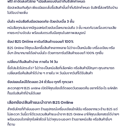
ฟรี! ค่าจัดส่งทั่วไทย *เมื่อสั่งครบขั้นต่ำที่บริษัทกำหนด
ช้อปเพลินเกินคุ้ม! เพียงมียอดสั่งซื้อสินค้าขั้นต่ำที่บริษัทกำหนด รับสิทธิ์ส่งฟรีถึงบ้าน
ไม่ต้องจ่ายเพิ่ม
มั่นใจ หนังสือถึงมือปลอดภัย ด้วยบับเบิ้ล 3 ชั้น
หนังสือทุกเล่มจากบีทูเอสห่อด้วยบับเบิ้ลหนาแน่นถึง 3 ชั้น หมดกังวลเรื่องความเสีย
หายระหว่างจัดส่ง พร้อมส่งตรงถึงมือคุณในสภาพสมบูรณ์
ช้อป B2S Online การันตีสินค้าของแท้ 100%
B2S Online ให้คุณเลือกซื้อสินค้าหลากหลาย ไม่ว่าจะเป็นหนังสือ เครื่องเขียน หรือ
อื่นๆ อีกมากมายได้อย่างมั่นใจ ด้วยการการันตีสินค้าของแท้ 100% ทุกชิ้น
เปลี่ยน/คืนสินค้าง่าย ภายใน 14 วัน
ซื้อไปแล้วไม่ตรงใจ? ไม่ว่าจะเป็นหนังสือที่เลือกผิด หรือสินค้ามีปัญหา คุณสามารถ
เปลี่ยนหรือคืนสินค้าได้ง่าย ๆ ภายใน 14 วันนับจากวันที่ได้รับสินค้า
ช้อปออนไลน์ได้ตลอด 24 ชั่วโมง ทุกที่ ทุกเวลา
สะดวกสุดๆ! B2S online เปิดให้คุณช้อปได้ตลอดวันตลอดคืน อยากได้อะไร แค่คลิก
ก็รอรับสินค้าที่บ้านได้เลย!
เลือกช้อปสินค้าแนะนำจาก B2S Online
สำหรับใครที่กำลังมองหา ร้านอุปกรณ์เครื่องเขียนใกล้ฉัน หรืออยากแวะร้าน B2S แต่
ไม่สะดวก วันนี้เราได้รวบรวมสินค้าแนะนำจาก B2S Online มาให้คุณเลือกสรรได้ง่ายๆ
พร้อมตอบโจทย์ทุกไลฟ์สไตล์ ไม่ว่าคุณจะมองหา ร้านขายหนังสือ หรือสินค้าอื่นๆ
ก็ตาม