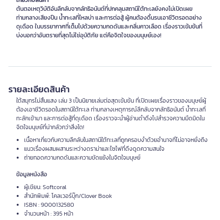
เกี่ยวกับสินค้า
ต้นตอเหตุวิบัติอันลึกลับจากลัทธิอนันต์ที่ปกคลุมสถานีใต้ทะเลยังคงไม่เปิดเผย
ท่ามกลางเสียงปืน น้ำทะเลที่ไหลบ่า และการต่อสู้ ผู้คนต้องดิ้นรนเอาชีวิตรอดอย่าง
ดุเดือด ในบรรยากาศที่เต็มไปด้วยความกดดันและกลิ่นคาวเลือด เรื่องราวเข้มข้นที่
บ่งบอกว่าอันตรายที่สุดไม่ใช่อุบัติภัย แต่คือจิตใจของมนุษย์เอง!
รายละเอียดสินค้า
ใต้สมุทรไม่สิ้นแสง เล่ม 3 เป็นนิยายเล่มต่อสุดเข้มข้น ที่เปิดเผยเรื่องราวของมนุษย์ผู้
ต้องเอาชีวิตรอดในสถานีใต้ทะเล ท่ามกลางเหตุการณ์ลึกลับจากลัทธิอนันต์ น้ำทะเลที่
ทะลักเข้ามา และการต่อสู้ที่ดุเดือด เรื่องราวจะนำผู้อ่านดำดิ่งไปสำรวจความมืดมิดใน
จิตใจมนุษย์ที่น่ากลัวกว่าสิ่งใด!
เนื้อหาเกี่ยวกับความลึกลับในสถานีใต้ทะเลที่ถูกครอบงำด้วยอำนาจที่ไม่อาจหยั่งถึง
แนวเรื่องผสมผสานระหว่างดราม่าและไซไฟที่ดึงดูดความสนใจ
ถ่ายทอดความกดดันและความขัดแย้งในจิตใจมนุษย์
ข้อมูลหนังสือ
ผู้เขียน: Softcoral
สำนักพิมพ์: โคลเวอร์บุ๊ก/Clover Book
ISBN : 9000132580
จำนวนหน้า : 395 หน้า