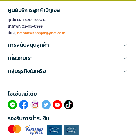
ศูนย์บริการลูกค้าบีทูเอส
ทุกวัน เวลา 8.30-18.00 น.
โทรศัพท์: 02-115-0999
อีเมล:
b2sonlineshopping@b2s.co.th
การสนับสนุนลูกค้า
เกี่ยวกับเรา
กลุ่มธุรกิจในเครือ
โซเซียลมีเดีย​
รองรับการชำระเงิน