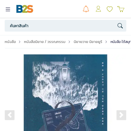
หนังสือ
หนังสือนิยาย / วรรณกรรม
นิยายวาย นิยายยูริ
หนังสือ ใต้สมุท
Previous slide
Ne