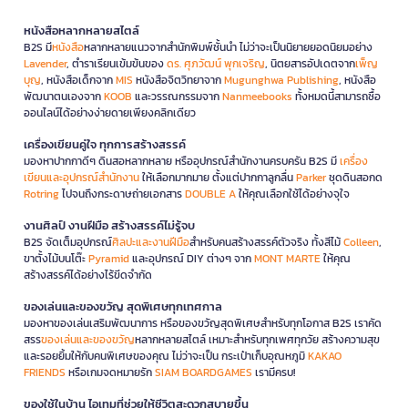
หนังสือหลากหลายสไตล์
B2S มี
หนังสือ
หลากหลายแนวจากสำนักพิมพ์ชั้นนำ ไม่ว่าจะเป็นนิยายยอดนิยมอย่าง
Lavender
, ตำราเรียนเข้มข้นของ
ดร. ศุภวัฒน์ พุกเจริญ
, นิตยสารอัปเดตจาก
เพ็ญ
บุญ
, หนังสือเด็กจาก
MIS
หนังสือจิตวิทยาจาก
Mugunghwa Publishing
, หนังสือ
พัฒนาตนเองจาก
KOOB
และวรรณกรรมจาก
Nanmeebooks
ทั้งหมดนี้สามารถซื้อ
ออนไลน์ได้อย่างง่ายดายเพียงคลิกเดียว
เครื่องเขียนคู่ใจ ทุกการสร้างสรรค์
มองหาปากกาดีๆ ดินสอหลากหลาย หรืออุปกรณ์สำนักงานครบครัน B2S มี
เครื่อง
เขียนและอุปกรณ์สำนักงาน
ให้เลือกมากมาย ตั้งแต่ปากกาลูกลื่น
Parker
ชุดดินสอกด
Rotring
ไปจนถึงกระดาษถ่ายเอกสาร
DOUBLE A
ให้คุณเลือกใช้ได้อย่างจุใจ
งานศิลป์ งานฝีมือ สร้างสรรค์ไม่รู้จบ
B2S จัดเต็มอุปกรณ์
ศิลปะและงานฝีมือ
สำหรับคนสร้างสรรค์ตัวจริง ทั้งสีไม้
Colleen
,
ขาตั้งไม้บนโต๊ะ
Pyramid
และอุปกรณ์ DIY ต่างๆ จาก
MONT MARTE
ให้คุณ
สร้างสรรค์ได้อย่างไร้ขีดจำกัด
ของเล่นและของขวัญ สุดพิเศษทุกเทศกาล
มองหาของเล่นเสริมพัฒนาการ หรือของขวัญสุดพิเศษสำหรับทุกโอกาส B2S เราคัด
สรร
ของเล่นและของขวัญ
หลากหลายสไตล์ เหมาะสำหรับทุกเพศทุกวัย สร้างความสุข
และรอยยิ้มให้กับคนพิเศษของคุณ ไม่ว่าจะเป็น กระเป๋าเก็บอุณหภูมิ
KAKAO
FRIENDS
หรือเกมจดหมายรัก
SIAM BOARDGAMES
เรามีครบ!
ของใช้ในบ้าน ไอเทมที่ช่วยให้ชีวิตสะดวกสบายขึ้น