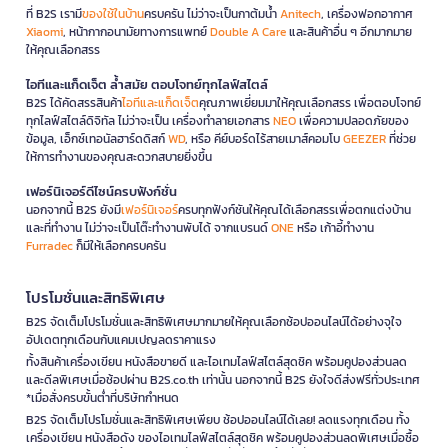
ที่ B2S เรามี
ของใช้ในบ้าน
ครบครัน ไม่ว่าจะเป็นกาต้มน้ำ
Anitech
, เครื่องฟอกอากาศ
Xiaomi
, หน้ากากอนามัยทางการแพทย์
Double A Care
และสินค้าอื่น ๆ อีกมากมาย
ให้คุณเลือกสรร
ไอทีและแก็ดเจ็ต ล้ำสมัย ตอบโจทย์ทุกไลฟ์สไตล์
B2S ได้คัดสรรสินค้า
ไอทีและแก็ดเจ็ต
คุณภาพเยี่ยมมาให้คุณเลือกสรร เพื่อตอบโจทย์
ทุกไลฟ์สไตล์ดิจิทัล ไม่ว่าจะเป็น เครื่องทำลายเอกสาร
NEO
เพื่อความปลอดภัยของ
ข้อมูล, เอ็กซ์เทอนัลฮาร์ดดิสก์
WD
, หรือ คีย์บอร์ดไร้สายเมาส์คอมโบ
GEEZER
ที่ช่วย
ให้การทำงานของคุณสะดวกสบายยิ่งขึ้น
เฟอร์นิเจอร์ดีไซน์ครบฟังก์ชั่น
นอกจากนี้ B2S ยังมี
เฟอร์นิเจอร์
ครบทุกฟังก์ชันให้คุณได้เลือกสรรเพื่อตกแต่งบ้าน
และที่ทำงาน ไม่ว่าจะเป็นโต๊ะทำงานพับได้ จากแบรนด์
ONE
หรือ เก้าอี้ทำงาน
Furradec
ก็มีให้เลือกครบครัน
โปรโมชั่นและสิทธิพิเศษ
B2S จัดเต็มโปรโมชั่นและสิทธิพิเศษมากมายให้คุณเลือกช้อปออนไลน์ได้อย่างจุใจ
อัปเดตทุกเดือนกับแคมเปญลดราคาแรง
ทั้งสินค้าเครื่องเขียน หนังสือขายดี และไอเทมไลฟ์สไตล์สุดชิค พร้อมคูปองส่วนลด
และดีลพิเศษเมื่อช้อปผ่าน B2S.co.th เท่านั้น นอกจากนี้ B2S ยังใจดีส่งฟรีทั่วประเทศ
*เมื่อสั่งครบขั้นต่ำที่บริษัทกำหนด
B2S จัดเต็มโปรโมชั่นและสิทธิพิเศษเพียบ ช้อปออนไลน์ได้เลย! ลดแรงทุกเดือน ทั้ง
เครื่องเขียน หนังสือดัง ของไอเทมไลฟ์สไตล์สุดชิค พร้อมคูปองส่วนลดพิเศษเมื่อซื้อ