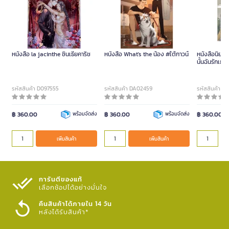
หนังสือ la jacinthe ซินเธียคาริช
หนังสือ What's the น้อง #ใต้กาวน์
หนังสือนิยาย
นั้นฉันรักเธอ
รหัสสินค้า D097555
รหัสสินค้า DA02459
รหัสสินค้า D
฿ 360.00
พร้อมจัดส่ง
฿ 360.00
พร้อมจัดส่ง
฿ 360.00
เพิ่มสินค้า
เพิ่มสินค้า
การันตีของแท้
เลือกช้อปได้อย่างมั่นใจ​
คืนสินค้าได้ภายใน 14 วัน
หลังได้รับสินค้า*