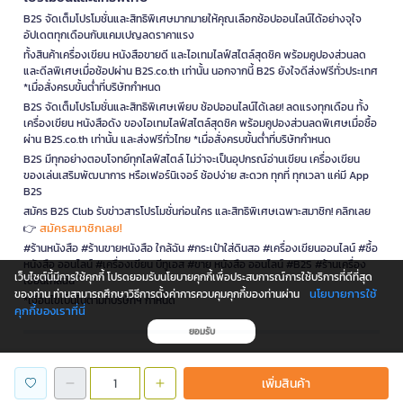
B2S จัดเต็มโปรโมชั่นและสิทธิพิเศษมากมายให้คุณเลือกช้อปออนไลน์ได้อย่างจุใจ
อัปเดตทุกเดือนกับแคมเปญลดราคาแรง
ทั้งสินค้าเครื่องเขียน หนังสือขายดี และไอเทมไลฟ์สไตล์สุดชิค พร้อมคูปองส่วนลด
และดีลพิเศษเมื่อช้อปผ่าน B2S.co.th เท่านั้น นอกจากนี้ B2S ยังใจดีส่งฟรีทั่วประเทศ
*เมื่อสั่งครบขั้นต่ำที่บริษัทกำหนด
B2S จัดเต็มโปรโมชั่นและสิทธิพิเศษเพียบ ช้อปออนไลน์ได้เลย! ลดแรงทุกเดือน ทั้ง
เครื่องเขียน หนังสือดัง ของไอเทมไลฟ์สไตล์สุดชิค พร้อมคูปองส่วนลดพิเศษเมื่อซื้อ
ผ่าน B2S.co.th เท่านั้น และส่งฟรีทั่วไทย *เมื่อสั่งครบขั้นต่ำที่บริษัทกำหนด
B2S มีทุกอย่างตอบโจทย์ทุกไลฟ์สไตล์ ไม่ว่าจะเป็นอุปกรณ์อ่านเขียน เครื่องเขียน
ของเล่นเสริมพัฒนาการ หรือเฟอร์นิเจอร์ ช้อปง่าย สะดวก ทุกที่ ทุกเวลา แค่มี App
B2S
สมัคร B2S Club รับข่าวสารโปรโมชั่นก่อนใคร และสิทธิพิเศษเฉพาะสมาชิก! คลิกเลย
สมัครสมาชิกเลย!
👉
#ร้านหนังสือ #ร้านขายหนังสือ ใกล้ฉัน #กระเป๋าใส่ดินสอ #เครื่องเขียนออนไลน์ #ซื้อ
หนังสือ ออนไลน์ #เครื่องเขียน บีทูเอส #ขาย หนังสือ ออนไลน์ #B2S #ร้านเครื่อง
เว็บไซต์นี้มีการใช้คุกกี้ โปรดยอมรับนโยบายคุกกี้เพื่อประสบการณ์การใช้บริการที่ดีที่สุด
เขียนใกล้ฉัน
นโยบายการใช้
ของท่าน ท่านสามารถศึกษาวิธีการตั้งค่าการควบคุมคุกกี้ของท่านผ่าน
*เงื่อนไขเป็นไปตามที่บริษัทฯ กำหนด
คุกกี้ของเราที่นี่
ยอมรับ
is a company operating under
เพิ่มสินค้า