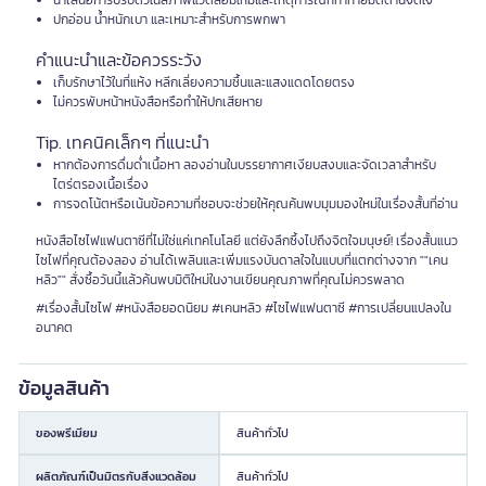
นำเสนอการปรับตัวในสภาพแวดล้อมใหม่และเหตุการณ์ที่ท้าทายมิติด้านจิตใจ
ปกอ่อน น้ำหนักเบา และเหมาะสำหรับการพกพา
คำแนะนำและข้อควรระวัง
เก็บรักษาไว้ในที่แห้ง หลีกเลี่ยงความชื้นและแสงแดดโดยตรง
ไม่ควรพับหน้าหนังสือหรือทำให้ปกเสียหาย
Tip. เทคนิคเล็กๆ ที่แนะนำ
หากต้องการดื่มด่ำเนื้อหา ลองอ่านในบรรยากาศเงียบสงบและจัดเวลาสำหรับ
ไตร่ตรองเนื้อเรื่อง
การจดโน้ตหรือเน้นข้อความที่ชอบจะช่วยให้คุณค้นพบมุมมองใหม่ในเรื่องสั้นที่อ่าน
หนังสือไซไฟแฟนตาซีที่ไม่ใช่แค่เทคโนโลยี แต่ยังลึกซึ้งไปถึงจิตใจมนุษย์! เรื่องสั้นแนว
ไซไฟที่คุณต้องลอง อ่านได้เพลินและเพิ่มแรงบันดาลใจในแบบที่แตกต่างจาก ""เคน
หลิว"" สั่งซื้อวันนี้แล้วค้นพบมิติใหม่ในงานเขียนคุณภาพที่คุณไม่ควรพลาด
#เรื่องสั้นไซไฟ #หนังสือยอดนิยม #เคนหลิว #ไซไฟแฟนตาซี #การเปลี่ยนแปลงใน
อนาคต
ข้อมูลสินค้า
ของพรีเมียม
สินค้าทั่วไป
ผลิตภัณฑ์เป็นมิตรกับสิ่งแวดล้อม
สินค้าทั่วไป