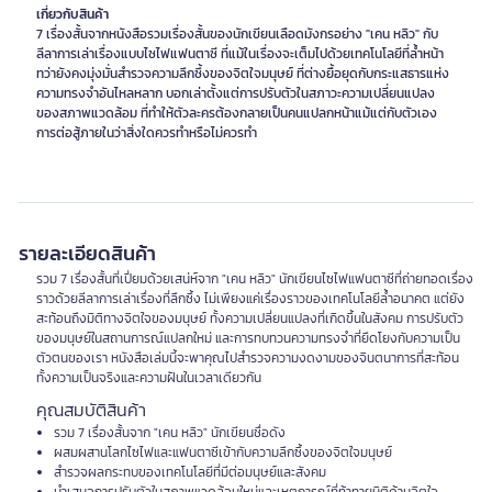
เกี่ยวกับสินค้า
7 เรื่องสั้นจากหนังสือรวมเรื่องสั้นของนักเขียนเลือดมังกรอย่าง "เคน หลิว" กับ
ลีลาการเล่าเรื่องแบบไซไฟแฟนตาซี ที่แม้ในเรื่องจะเต็มไปด้วยเทคโนโลยีที่ล้ำหน้า
ทว่ายังคงมุ่งมั่นสำรวจความลึกซึ้งของจิตใจมนุษย์ ที่ต่างยื้อยุดกับกระแสธารแห่ง
ความทรงจำอันไหลหลาก บอกเล่าตั้งแต่การปรับตัวในสภาวะความเปลี่ยนแปลง
ของสภาพแวดล้อม ที่ทำให้ตัวละครต้องกลายเป็นคนแปลกหน้าแม้แต่กับตัวเอง
การต่อสู้ภายในว่าสิ่งใดควรทำหรือไม่ควรทำ
รายละเอียดสินค้า
รวม 7 เรื่องสั้นที่เปี่ยมด้วยเสน่ห์จาก "เคน หลิว" นักเขียนไซไฟแฟนตาซีที่ถ่ายทอดเรื่อง
ราวด้วยลีลาการเล่าเรื่องที่ลึกซึ้ง ไม่เพียงแค่เรื่องราวของเทคโนโลยีล้ำอนาคต แต่ยัง
สะท้อนถึงมิติทางจิตใจของมนุษย์ ทั้งความเปลี่ยนแปลงที่เกิดขึ้นในสังคม การปรับตัว
ของมนุษย์ในสถานการณ์แปลกใหม่ และการทบทวนความทรงจำที่ยึดโยงกับความเป็น
ตัวตนของเรา หนังสือเล่มนี้จะพาคุณไปสำรวจความงดงามของจินตนาการที่สะท้อน
ทั้งความเป็นจริงและความฝันในเวลาเดียวกัน
คุณสมบัติสินค้า
รวม 7 เรื่องสั้นจาก "เคน หลิว" นักเขียนชื่อดัง
ผสมผสานโลกไซไฟและแฟนตาซีเข้ากับความลึกซึ้งของจิตใจมนุษย์
สำรวจผลกระทบของเทคโนโลยีที่มีต่อมนุษย์และสังคม