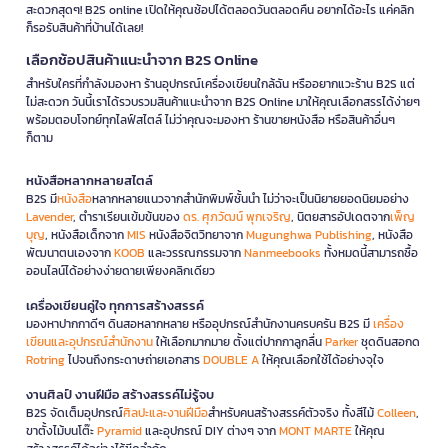
สะดวกสุดๆ! B2S online เปิดให้คุณช้อปได้ตลอดวันตลอดคืน อยากได้อะไร แค่คลิก
ก็รอรับสินค้าที่บ้านได้เลย!
เลือกช้อปสินค้าแนะนำจาก B2S Online
สำหรับใครที่กำลังมองหา ร้านอุปกรณ์เครื่องเขียนใกล้ฉัน หรืออยากแวะร้าน B2S แต่
ไม่สะดวก วันนี้เราได้รวบรวมสินค้าแนะนำจาก B2S Online มาให้คุณเลือกสรรได้ง่ายๆ
พร้อมตอบโจทย์ทุกไลฟ์สไตล์ ไม่ว่าคุณจะมองหา ร้านขายหนังสือ หรือสินค้าอื่นๆ
ก็ตาม
หนังสือหลากหลายสไตล์
B2S มี
หนังสือ
หลากหลายแนวจากสำนักพิมพ์ชั้นนำ ไม่ว่าจะเป็นนิยายยอดนิยมอย่าง
Lavender
, ตำราเรียนเข้มข้นของ
ดร. ศุภวัฒน์ พุกเจริญ
, นิตยสารอัปเดตจาก
เพ็ญ
บุญ
, หนังสือเด็กจาก
MIS
หนังสือจิตวิทยาจาก
Mugunghwa Publishing
, หนังสือ
พัฒนาตนเองจาก
KOOB
และวรรณกรรมจาก
Nanmeebooks
ทั้งหมดนี้สามารถซื้อ
ออนไลน์ได้อย่างง่ายดายเพียงคลิกเดียว
เครื่องเขียนคู่ใจ ทุกการสร้างสรรค์
มองหาปากกาดีๆ ดินสอหลากหลาย หรืออุปกรณ์สำนักงานครบครัน B2S มี
เครื่อง
เขียนและอุปกรณ์สำนักงาน
ให้เลือกมากมาย ตั้งแต่ปากกาลูกลื่น
Parker
ชุดดินสอกด
Rotring
ไปจนถึงกระดาษถ่ายเอกสาร
DOUBLE A
ให้คุณเลือกใช้ได้อย่างจุใจ
งานศิลป์ งานฝีมือ สร้างสรรค์ไม่รู้จบ
B2S จัดเต็มอุปกรณ์
ศิลปะและงานฝีมือ
สำหรับคนสร้างสรรค์ตัวจริง ทั้งสีไม้
Colleen
,
ขาตั้งไม้บนโต๊ะ
Pyramid
และอุปกรณ์ DIY ต่างๆ จาก
MONT MARTE
ให้คุณ