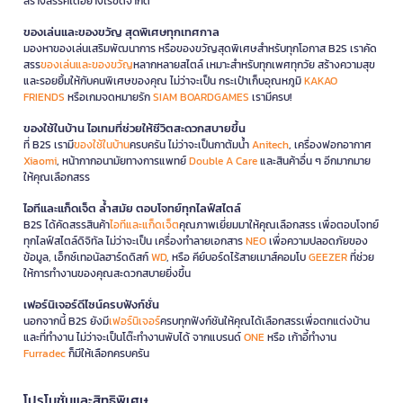
สร้างสรรค์ได้อย่างไร้ขีดจำกัด
ของเล่นและของขวัญ สุดพิเศษทุกเทศกาล
มองหาของเล่นเสริมพัฒนาการ หรือของขวัญสุดพิเศษสำหรับทุกโอกาส B2S เราคัด
สรร
ของเล่นและของขวัญ
หลากหลายสไตล์ เหมาะสำหรับทุกเพศทุกวัย สร้างความสุข
และรอยยิ้มให้กับคนพิเศษของคุณ ไม่ว่าจะเป็น กระเป๋าเก็บอุณหภูมิ
KAKAO
FRIENDS
หรือเกมจดหมายรัก
SIAM BOARDGAMES
เรามีครบ!
ของใช้ในบ้าน ไอเทมที่ช่วยให้ชีวิตสะดวกสบายขึ้น
ที่ B2S เรามี
ของใช้ในบ้าน
ครบครัน ไม่ว่าจะเป็นกาต้มน้ำ
Anitech
, เครื่องฟอกอากาศ
Xiaomi
, หน้ากากอนามัยทางการแพทย์
Double A Care
และสินค้าอื่น ๆ อีกมากมาย
ให้คุณเลือกสรร
ไอทีและแก็ดเจ็ต ล้ำสมัย ตอบโจทย์ทุกไลฟ์สไตล์
B2S ได้คัดสรรสินค้า
ไอทีและแก็ดเจ็ต
คุณภาพเยี่ยมมาให้คุณเลือกสรร เพื่อตอบโจทย์
ทุกไลฟ์สไตล์ดิจิทัล ไม่ว่าจะเป็น เครื่องทำลายเอกสาร
NEO
เพื่อความปลอดภัยของ
ข้อมูล, เอ็กซ์เทอนัลฮาร์ดดิสก์
WD
, หรือ คีย์บอร์ดไร้สายเมาส์คอมโบ
GEEZER
ที่ช่วย
ให้การทำงานของคุณสะดวกสบายยิ่งขึ้น
เฟอร์นิเจอร์ดีไซน์ครบฟังก์ชั่น
นอกจากนี้ B2S ยังมี
เฟอร์นิเจอร์
ครบทุกฟังก์ชันให้คุณได้เลือกสรรเพื่อตกแต่งบ้าน
และที่ทำงาน ไม่ว่าจะเป็นโต๊ะทำงานพับได้ จากแบรนด์
ONE
หรือ เก้าอี้ทำงาน
Furradec
ก็มีให้เลือกครบครัน
โปรโมชั่นและสิทธิพิเศษ