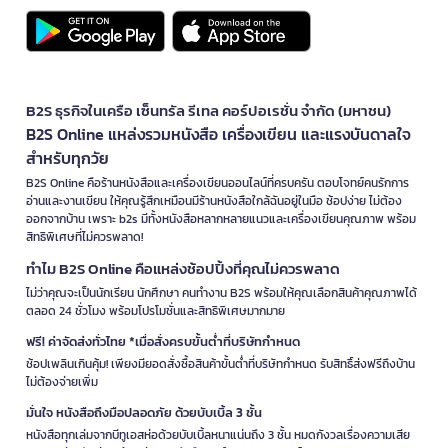
B2S ธุรกิจในเครือ เซ็นทรัล รีเทล คอร์ปอเรชั่น จำกัด (มหาชน)
B2S Online แหล่งรวมหนังสือ เครื่องเขียน และแรงบันดาลใจ
สำหรับทุกวัย
B2S Online คือร้านหนังสือและเครื่องเขียนออนไลน์ที่ครบครัน ตอบโจทย์คนรักการ
อ่านและงานเขียน ให้คุณรู้สึกเหมือนมีร้านหนังสือใกล้ฉันอยู่ในมือ ช้อปง่าย ไม่ต้อง
ออกจากบ้าน เพราะ b2s มีทั้งหนังสือหลากหลายแนวและเครื่องเขียนคุณภาพ พร้อม
สิทธิพิเศษที่ไม่ควรพลาด!
ทำไม B2S Online คือแหล่งช้อปปิ้งที่คุณไม่ควรพลาด
ไม่ว่าคุณจะเป็นนักเรียน นักศึกษา คนทำงาน B2S พร้อมให้คุณเลือกสินค้าคุณภาพได้
ตลอด 24 ชั่วโมง พร้อมโปรโมชั่นและสิทธิพิเศษมากมาย
ฟรี! ค่าจัดส่งทั่วไทย *เมื่อสั่งครบขั้นต่ำที่บริษัทกำหนด
ช้อปเพลินเกินคุ้ม! เพียงมียอดสั่งซื้อสินค้าขั้นต่ำที่บริษัทกำหนด รับสิทธิ์ส่งฟรีถึงบ้าน
ไม่ต้องจ่ายเพิ่ม
มั่นใจ หนังสือถึงมือปลอดภัย ด้วยบับเบิ้ล 3 ชั้น
หนังสือทุกเล่มจากบีทูเอสห่อด้วยบับเบิ้ลหนาแน่นถึง 3 ชั้น หมดกังวลเรื่องความเสีย