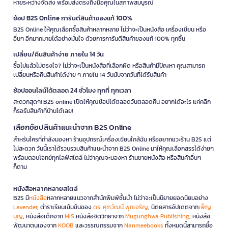
หายระหว่างจัดส่ง พร้อมส่งตรงถึงมือคุณในสภาพสมบูรณ์
ช้อป B2S Online การันตีสินค้าของแท้ 100%
B2S Online ให้คุณเลือกซื้อสินค้าหลากหลาย ไม่ว่าจะเป็นหนังสือ เครื่องเขียน หรือ
อื่นๆ อีกมากมายได้อย่างมั่นใจ ด้วยการการันตีสินค้าของแท้ 100% ทุกชิ้น
เปลี่ยน/คืนสินค้าง่าย ภายใน 14 วัน
ซื้อไปแล้วไม่ตรงใจ? ไม่ว่าจะเป็นหนังสือที่เลือกผิด หรือสินค้ามีปัญหา คุณสามารถ
เปลี่ยนหรือคืนสินค้าได้ง่าย ๆ ภายใน 14 วันนับจากวันที่ได้รับสินค้า
ช้อปออนไลน์ได้ตลอด 24 ชั่วโมง ทุกที่ ทุกเวลา
สะดวกสุดๆ! B2S online เปิดให้คุณช้อปได้ตลอดวันตลอดคืน อยากได้อะไร แค่คลิก
ก็รอรับสินค้าที่บ้านได้เลย!
เลือกช้อปสินค้าแนะนำจาก B2S Online
สำหรับใครที่กำลังมองหา ร้านอุปกรณ์เครื่องเขียนใกล้ฉัน หรืออยากแวะร้าน B2S แต่
ไม่สะดวก วันนี้เราได้รวบรวมสินค้าแนะนำจาก B2S Online มาให้คุณเลือกสรรได้ง่ายๆ
พร้อมตอบโจทย์ทุกไลฟ์สไตล์ ไม่ว่าคุณจะมองหา ร้านขายหนังสือ หรือสินค้าอื่นๆ
ก็ตาม
หนังสือหลากหลายสไตล์
B2S มี
หนังสือ
หลากหลายแนวจากสำนักพิมพ์ชั้นนำ ไม่ว่าจะเป็นนิยายยอดนิยมอย่าง
Lavender
, ตำราเรียนเข้มข้นของ
ดร. ศุภวัฒน์ พุกเจริญ
, นิตยสารอัปเดตจาก
เพ็ญ
บุญ
, หนังสือเด็กจาก
MIS
หนังสือจิตวิทยาจาก
Mugunghwa Publishing
, หนังสือ
พัฒนาตนเองจาก
KOOB
และวรรณกรรมจาก
Nanmeebooks
ทั้งหมดนี้สามารถซื้อ