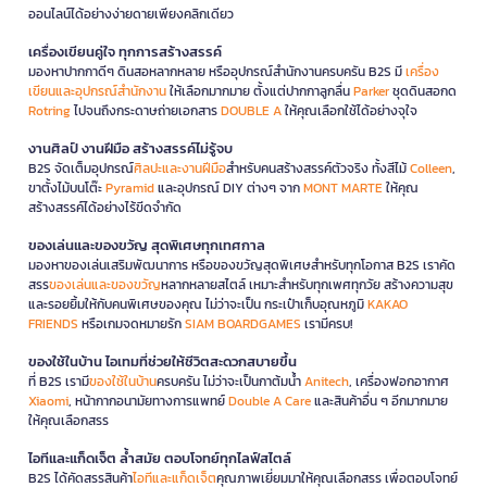
ออนไลน์ได้อย่างง่ายดายเพียงคลิกเดียว
เครื่องเขียนคู่ใจ ทุกการสร้างสรรค์
มองหาปากกาดีๆ ดินสอหลากหลาย หรืออุปกรณ์สำนักงานครบครัน B2S มี
เครื่อง
เขียนและอุปกรณ์สำนักงาน
ให้เลือกมากมาย ตั้งแต่ปากกาลูกลื่น
Parker
ชุดดินสอกด
Rotring
ไปจนถึงกระดาษถ่ายเอกสาร
DOUBLE A
ให้คุณเลือกใช้ได้อย่างจุใจ
งานศิลป์ งานฝีมือ สร้างสรรค์ไม่รู้จบ
B2S จัดเต็มอุปกรณ์
ศิลปะและงานฝีมือ
สำหรับคนสร้างสรรค์ตัวจริง ทั้งสีไม้
Colleen
,
ขาตั้งไม้บนโต๊ะ
Pyramid
และอุปกรณ์ DIY ต่างๆ จาก
MONT MARTE
ให้คุณ
สร้างสรรค์ได้อย่างไร้ขีดจำกัด
ของเล่นและของขวัญ สุดพิเศษทุกเทศกาล
มองหาของเล่นเสริมพัฒนาการ หรือของขวัญสุดพิเศษสำหรับทุกโอกาส B2S เราคัด
สรร
ของเล่นและของขวัญ
หลากหลายสไตล์ เหมาะสำหรับทุกเพศทุกวัย สร้างความสุข
และรอยยิ้มให้กับคนพิเศษของคุณ ไม่ว่าจะเป็น กระเป๋าเก็บอุณหภูมิ
KAKAO
FRIENDS
หรือเกมจดหมายรัก
SIAM BOARDGAMES
เรามีครบ!
ของใช้ในบ้าน ไอเทมที่ช่วยให้ชีวิตสะดวกสบายขึ้น
ที่ B2S เรามี
ของใช้ในบ้าน
ครบครัน ไม่ว่าจะเป็นกาต้มน้ำ
Anitech
, เครื่องฟอกอากาศ
Xiaomi
, หน้ากากอนามัยทางการแพทย์
Double A Care
และสินค้าอื่น ๆ อีกมากมาย
ให้คุณเลือกสรร
ไอทีและแก็ดเจ็ต ล้ำสมัย ตอบโจทย์ทุกไลฟ์สไตล์
B2S ได้คัดสรรสินค้า
ไอทีและแก็ดเจ็ต
คุณภาพเยี่ยมมาให้คุณเลือกสรร เพื่อตอบโจทย์