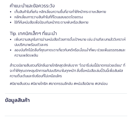
คำแนะนำและข้อควรระวัง
เก็บสินค้าในที่แห้ง หลีกเลี่ยงความชื้นที่อาจทำให้หน้ากระดาษเสียหาย
หลีกเลี่ยงการวางสินค้าในที่ที่โดนแสงแดดโดยตรง
ใช้ที่คั่นหนังสือเพื่อป้องกันหน้ากระดาษพับหรือเสียหาย
Tip. เทคนิคเล็กๆ ที่แนะนำ
เพิ่มความสนุกในการอ่านหนังสือด้วยการตั้งเป้าหมาย เช่น อ่านทีละบทแล้ววิเคราะห์
ปมปริศนาพร้อมตัวละคร
ลองบันทึกโน้ตสิ่งที่คุณคาดเดาเกี่ยวกับคดีหรือเงื่อนงำที่พบ ช่วยเพิ่มอรรถรสและ
ความเพลิดเพลิน
สำรวจนิยายสืบสวนที่มีกลิ่นอายโกธิคสุดลึกลับจาก "ไดอารี่เล่มนี้มีฆาตกรช่วยเขียน" ที่
จะทำให้คุณตกหลุมรักการแก้ปมปริศนาในทุกหน้า! สั่งซื้อหนังสือเล่มนี้วันนี้เพื่อสัมผัส
ความตื่นเต้นและซับซ้อนที่ไม่เหมือนใคร
#นิยายสืบสวน #นิยายโกธิค #ฆาตกรรมลึกลับ #หนังสือนิยาย #ปกอ่อน
ข้อมูลสินค้า