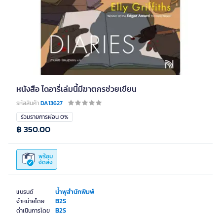
หนังสือ ไดอารี่เล่มนี้มีฆาตกรช่วยเขียน
รหัสสินค้า
DA13627
ร่วมรายการผ่อน 0%
฿ 350.00
พร้อม
จัดส่ง
น้ำพุสำนักพิมพ์
แบรนด์
B2S
จำหน่ายโดย
B2S
ดำเนินการโดย