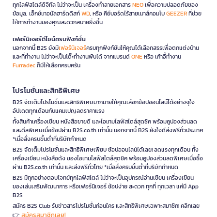
ทุกไลฟ์สไตล์ดิจิทัล ไม่ว่าจะเป็น เครื่องทำลายเอกสาร
NEO
เพื่อความปลอดภัยของ
ข้อมูล, เอ็กซ์เทอนัลฮาร์ดดิสก์
WD
, หรือ คีย์บอร์ดไร้สายเมาส์คอมโบ
GEEZER
ที่ช่วย
ให้การทำงานของคุณสะดวกสบายยิ่งขึ้น
เฟอร์นิเจอร์ดีไซน์ครบฟังก์ชั่น
นอกจากนี้ B2S ยังมี
เฟอร์นิเจอร์
ครบทุกฟังก์ชันให้คุณได้เลือกสรรเพื่อตกแต่งบ้าน
และที่ทำงาน ไม่ว่าจะเป็นโต๊ะทำงานพับได้ จากแบรนด์
ONE
หรือ เก้าอี้ทำงาน
Furradec
ก็มีให้เลือกครบครัน
โปรโมชั่นและสิทธิพิเศษ
B2S จัดเต็มโปรโมชั่นและสิทธิพิเศษมากมายให้คุณเลือกช้อปออนไลน์ได้อย่างจุใจ
อัปเดตทุกเดือนกับแคมเปญลดราคาแรง
ทั้งสินค้าเครื่องเขียน หนังสือขายดี และไอเทมไลฟ์สไตล์สุดชิค พร้อมคูปองส่วนลด
และดีลพิเศษเมื่อช้อปผ่าน B2S.co.th เท่านั้น นอกจากนี้ B2S ยังใจดีส่งฟรีทั่วประเทศ
*เมื่อสั่งครบขั้นต่ำที่บริษัทกำหนด
B2S จัดเต็มโปรโมชั่นและสิทธิพิเศษเพียบ ช้อปออนไลน์ได้เลย! ลดแรงทุกเดือน ทั้ง
เครื่องเขียน หนังสือดัง ของไอเทมไลฟ์สไตล์สุดชิค พร้อมคูปองส่วนลดพิเศษเมื่อซื้อ
ผ่าน B2S.co.th เท่านั้น และส่งฟรีทั่วไทย *เมื่อสั่งครบขั้นต่ำที่บริษัทกำหนด
B2S มีทุกอย่างตอบโจทย์ทุกไลฟ์สไตล์ ไม่ว่าจะเป็นอุปกรณ์อ่านเขียน เครื่องเขียน
ของเล่นเสริมพัฒนาการ หรือเฟอร์นิเจอร์ ช้อปง่าย สะดวก ทุกที่ ทุกเวลา แค่มี App
B2S
สมัคร B2S Club รับข่าวสารโปรโมชั่นก่อนใคร และสิทธิพิเศษเฉพาะสมาชิก! คลิกเลย
สมัครสมาชิกเลย!
👉