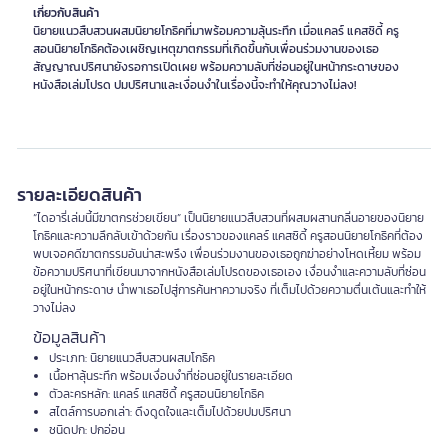
เกี่ยวกับสินค้า
นิยายแนวสืบสวนผสมนิยายโกธิคที่มาพร้อมความลุ้นระทึก เมื่อแคลร์ แคสซิดี้ ครู
สอนนิยายโกธิคต้องเผชิญเหตุฆาตกรรมที่เกิดขึ้นกับเพื่อนร่วมงานของเธอ
สัญญาณปริศนายังรอการเปิดเผย พร้อมความลับที่ซ่อนอยู่ในหน้ากระดาษของ
หนังสือเล่มโปรด ปมปริศนาและเงื่อนงำในเรื่องนี้จะทำให้คุณวางไม่ลง!
รายละเอียดสินค้า
“ไดอารี่เล่มนี้มีฆาตกรช่วยเขียน” เป็นนิยายแนวสืบสวนที่ผสมผสานกลิ่นอายของนิยาย
โกธิคและความลึกลับเข้าด้วยกัน เรื่องราวของแคลร์ แคสซิดี้ ครูสอนนิยายโกธิคที่ต้อง
พบเจอคดีฆาตกรรมอันน่าสะพรึง เพื่อนร่วมงานของเธอถูกฆ่าอย่างโหดเหี้ยม พร้อม
ข้อความปริศนาที่เขียนมาจากหนังสือเล่มโปรดของเธอเอง เงื่อนงำและความลับที่ซ่อน
อยู่ในหน้ากระดาษ นำพาเธอไปสู่การค้นหาความจริง ที่เต็มไปด้วยความตื่นเต้นและทำให้
วางไม่ลง
ข้อมูลสินค้า
ประเภท: นิยายแนวสืบสวนผสมโกธิค
เนื้อหาลุ้นระทึก พร้อมเงื่อนงำที่ซ่อนอยู่ในรายละเอียด
ตัวละครหลัก: แคลร์ แคสซิดี้ ครูสอนนิยายโกธิค
สไตล์การบอกเล่า: ดึงดูดใจและเต็มไปด้วยปมปริศนา
ชนิดปก: ปกอ่อน