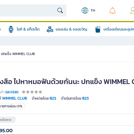
TH
อ
ไอที & แก็ตเจ็ต
ของเล่น & ของขวัญ
เครื่องเขียนและอุ
นะ ปกแข็ง WIMMEL CLUB
ังสือ ไปหาหมอฟันด้วยกันนะ ปกแข็ง WIMMEL
นค้า
DA11330
WIMMEL CLUB
B2S
B2S
์
จำหน่ายโดย
ดำเนินการโดย
มรายการผ่อน 0%
ดชั่วคราว
95.00