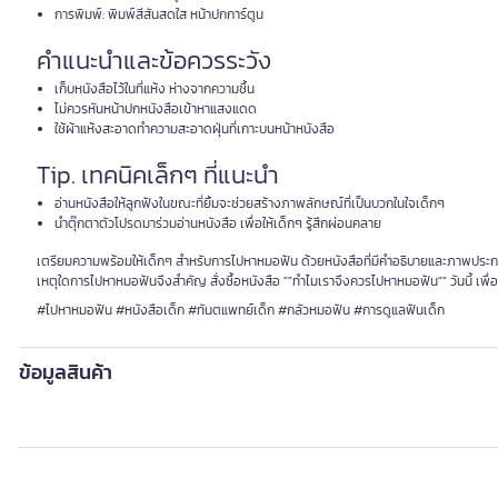
การพิมพ์: พิมพ์สีสันสดใส หน้าปกการ์ตูน
คำแนะนำและข้อควรระวัง
เก็บหนังสือไว้ในที่แห้ง ห่างจากความชื้น
ไม่ควรหันหน้าปกหนังสือเข้าหาแสงแดด
ใช้ผ้าแห้งสะอาดทำความสะอาดฝุ่นที่เกาะบนหน้าหนังสือ
Tip. เทคนิคเล็กๆ ที่แนะนำ
อ่านหนังสือให้ลูกฟังในขณะที่ยิ้มจะช่วยสร้างภาพลักษณ์ที่เป็นบวกในใจเด็กๆ
นำตุ๊กตาตัวโปรดมาร่วมอ่านหนังสือ เพื่อให้เด็กๆ รู้สึกผ่อนคลาย
เตรียมความพร้อมให้เด็กๆ สำหรับการไปหาหมอฟัน ด้วยหนังสือที่มีคำอธิบายและภาพประกอบท
เหตุใดการไปหาหมอฟันจึงสำคัญ สั่งซื้อหนังสือ ""ทำไมเราจึงควรไปหาหมอฟัน"" วันนี้ เ
#ไปหาหมอฟัน #หนังสือเด็ก #ทันตแพทย์เด็ก #กลัวหมอฟัน #การดูแลฟันเด็ก
ข้อมูลสินค้า