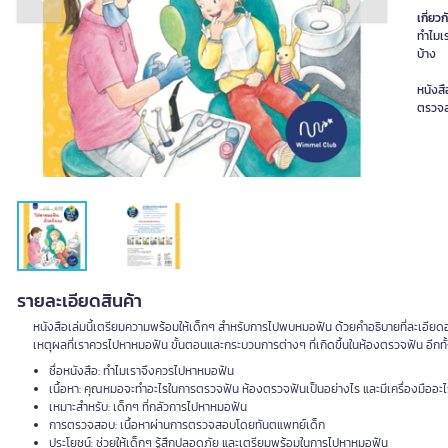
Previous slide
Next slide
เกี่ยวก
ทำไมเ
บ้าง
หนังสื
ตรวจส
รายละเอียดสินค้า
หนังสือเล่มนี้เตรียมความพร้อมให้เด็กๆ สำหรับการไปพบหมอฟัน ด้วยคำอธิบายที่ละเอียดอ
เหตุผลที่เราควรไปหาหมอฟัน ขั้นตอนและกระบวนการต่างๆ ที่เกิดขึ้นในห้องตรวจฟัน อีกทั้ง
ชื่อหนังสือ: ทำไมเราจึงควรไปหาหมอฟัน
เนื้อหา: คุณหมอจะทำอะไรในการตรวจฟัน ห้องตรวจฟันเป็นอย่างไร และมีเครื่องมืออะไ
เหมาะสำหรับ: เด็กๆ ที่กลัวการไปหาหมอฟัน
การตรวจสอบ: เนื้อหาผ่านการตรวจสอบโดยทันตแพทย์เด็ก
ประโยชน์: ช่วยให้เด็กๆ รู้สึกปลอดภัย และเตรียมพร้อมในการไปหาหมอฟัน