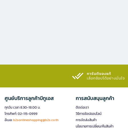
การันตีของแท้
เลือกช้อปได้อย่างมั่นใจ​
ศูนย์บริการลูกค้าบีทูเอส
การสนับสนุนลูกค้า
ทุกวัน เวลา 8.30-18.00 น.
ติดต่อเรา
โทรศัพท์: 02-115-0999
วิธีการช้อปออนไลน์
อีเมล:
b2sonlineshopping@b2s.co.th
การจัดส่งสินค้า
นโยบายการเปลี่ยน/คืนสินค้า