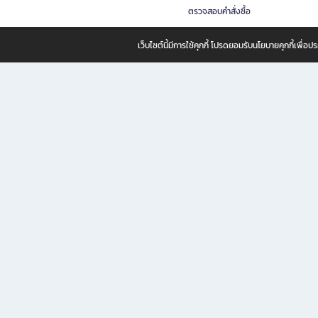
ตรวจสอบคำสั่งซื้อ
เว็บไซต์นี้มีการใช้คุกกี้ โปรดยอมรับนโยบายคุกกี้เพื่
B2S ธุรกิจในเครือ เซ็นทรัล รีเทล คอร์ปอเรชั่น จำกัด (มหาชน)
B2S Online แหล่งรวมหนังสือ เครื่องเขียน และแรงบันดาลใจสำหรับ
B2S Online คือร้านหนังสือและเครื่องเขียนออนไลน์ที่ครบครัน ตอบโจทย์คนรักการอ่านและงานเ
ทำไม B2S Online คือแหล่งช้อปปิ้งที่คุณไม่ควรพลาด
ไม่ว่าคุณจะเป็นนักเรียน นักศึกษา คนทำงาน B2S พร้อมให้คุณเลือกสินค้าคุณภาพได้ตลอด 24
ฟรี! ค่าจัดส่งทั่วไทย *เมื่อสั่งครบขั้นต่ำที่บริษัทกำหนด