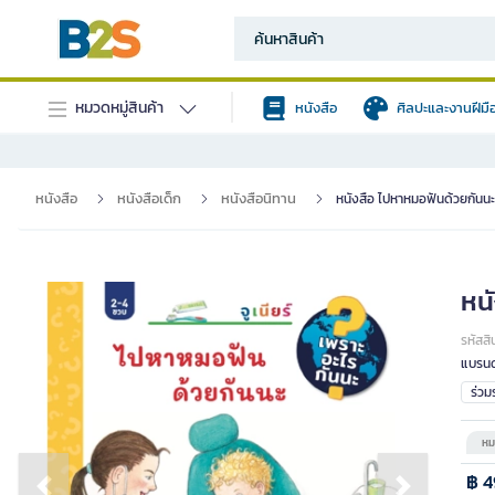
หมวดหมู่สินค้า
หนังสือ
ศิลปะและงานฝีมื
หนังสือ
หนังสือเด็ก
หนังสือนิทาน
หนังสือ ไปหาหมอฟันด้วยกัน
หน
รหัสสิ
แบรนด
ร่ว
หม
฿ 4