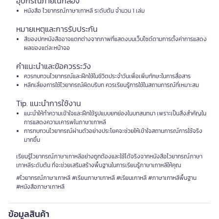
อุปกรณ์ภายในกล่อง
หนังสือ ไวยากรณ์ภาษาเกาหลี ระดับต้น จำนวน 1 เล่ม
หมายเหตุและการรับประกัน
สีของปกหนังสืออาจแตกต่างจากภาพที่แสดงบนเว็บไซต์ตามการตั้งค่าการแสดง
ผลของแต่ละหน้าจอ
คำแนะนำและข้อควรระวัง
ควรทบทวนไวยากรณ์และฝึกใช้ในชีวิตประจำวันเพื่อเพิ่มทักษะในการสื่อสาร
หลีกเลี่ยงการใช้ไวยากรณ์ผิดบริบท ควรเรียนรู้การใช้ในสถานการณ์ที่เหมาะสม
Tip. แนะนำการใช้งาน
แนะนำให้ทำความเข้าใจและฝึกใช้รูปแบบยกย่องในบทสนทนา เพราะเป็นสิ่งสำคัญใน
การแสดงความเคารพในภาษาเกาหลี
การทบทวนไวยากรณ์ผ่านตัวอย่างประโยคจะช่วยให้เข้าใจสถานการณ์การใช้จริง
มากขึ้น
เรียนรู้ไวยากรณ์ภาษาเกาหลีอย่างถูกต้องและใช้ได้จริงจากหนังสือไวยากรณ์ภาษา
เกาหลีระดับต้น ที่จะช่วยเสริมสร้างพื้นฐานในการเรียนรู้ภาษาเกาหลีให้คุณ
#ไวยากรณ์ภาษาเกาหลี #เรียนภาษาเกาหลี #เรียนเกาหลี #ภาษาเกาหลีพื้นฐาน
#หนังสือภาษาเกาหลี
ข้อมูลสินค้า