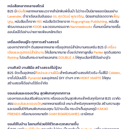
หนังสือหลากหลายสไตล์
B2S มี
หนังสือ
หลากหลายแนวจากสำนักพิมพ์ชั้นนำ ไม่ว่าจะเป็นนิยายยอดนิยมอย่าง
Lavender
, ตำราเรียนเข้มข้นของ
ดร. ศุภวัฒน์ พุกเจริญ
, นิตยสารอัปเดตจาก
เพ็ญ
บุญ
, หนังสือเด็กจาก
MIS
หนังสือจิตวิทยาจาก
Mugunghwa Publishing
, หนังสือ
พัฒนาตนเองจาก
KOOB
และวรรณกรรมจาก
Nanmeebooks
ทั้งหมดนี้สามารถซื้อ
ออนไลน์ได้อย่างง่ายดายเพียงคลิกเดียว
เครื่องเขียนคู่ใจ ทุกการสร้างสรรค์
มองหาปากกาดีๆ ดินสอหลากหลาย หรืออุปกรณ์สำนักงานครบครัน B2S มี
เครื่อง
เขียนและอุปกรณ์สำนักงาน
ให้เลือกมากมาย ตั้งแต่ปากกาลูกลื่น
Parker
ชุดดินสอกด
Rotring
ไปจนถึงกระดาษถ่ายเอกสาร
DOUBLE A
ให้คุณเลือกใช้ได้อย่างจุใจ
งานศิลป์ งานฝีมือ สร้างสรรค์ไม่รู้จบ
B2S จัดเต็มอุปกรณ์
ศิลปะและงานฝีมือ
สำหรับคนสร้างสรรค์ตัวจริง ทั้งสีไม้
Colleen
,
ขาตั้งไม้บนโต๊ะ
Pyramid
และอุปกรณ์ DIY ต่างๆ จาก
MONT MARTE
ให้คุณ
สร้างสรรค์ได้อย่างไร้ขีดจำกัด
ของเล่นและของขวัญ สุดพิเศษทุกเทศกาล
มองหาของเล่นเสริมพัฒนาการ หรือของขวัญสุดพิเศษสำหรับทุกโอกาส B2S เราคัด
สรร
ของเล่นและของขวัญ
หลากหลายสไตล์ เหมาะสำหรับทุกเพศทุกวัย สร้างความสุข
และรอยยิ้มให้กับคนพิเศษของคุณ ไม่ว่าจะเป็น กระเป๋าเก็บอุณหภูมิ
KAKAO
FRIENDS
หรือเกมจดหมายรัก
SIAM BOARDGAMES
เรามีครบ!
ของใช้ในบ้าน ไอเทมที่ช่วยให้ชีวิตสะดวกสบายขึ้น