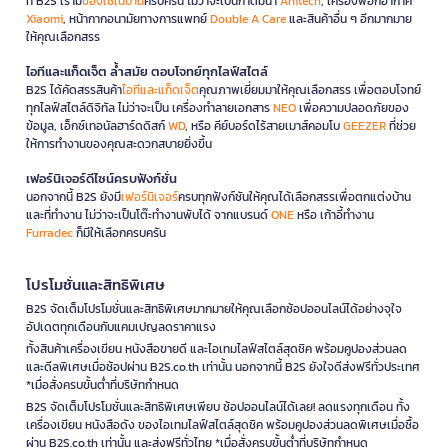
ที่ B2S เรามี
ของใช้ในบ้าน
ครบครัน ไม่ว่าจะเป็นกาต้มน้ำ
Anitech
, เครื่องฟอกอากาศ
Xiaomi
, หน้ากากอนามัยทางการแพทย์
Double A Care
และสินค้าอื่น ๆ อีกมากมาย
ให้คุณเลือกสรร
ไอทีและแก็ดเจ็ต ล้ำสมัย ตอบโจทย์ทุกไลฟ์สไตล์
B2S ได้คัดสรรสินค้า
ไอทีและแก็ดเจ็ต
คุณภาพเยี่ยมมาให้คุณเลือกสรร เพื่อตอบโจทย์
ทุกไลฟ์สไตล์ดิจิทัล ไม่ว่าจะเป็น เครื่องทำลายเอกสาร
NEO
เพื่อความปลอดภัยของ
ข้อมูล, เอ็กซ์เทอนัลฮาร์ดดิสก์
WD
, หรือ คีย์บอร์ดไร้สายเมาส์คอมโบ
GEEZER
ที่ช่วย
ให้การทำงานของคุณสะดวกสบายยิ่งขึ้น
เฟอร์นิเจอร์ดีไซน์ครบฟังก์ชั่น
นอกจากนี้ B2S ยังมี
เฟอร์นิเจอร์
ครบทุกฟังก์ชันให้คุณได้เลือกสรรเพื่อตกแต่งบ้าน
และที่ทำงาน ไม่ว่าจะเป็นโต๊ะทำงานพับได้ จากแบรนด์
ONE
หรือ เก้าอี้ทำงาน
Furradec
ก็มีให้เลือกครบครัน
โปรโมชั่นและสิทธิพิเศษ
B2S จัดเต็มโปรโมชั่นและสิทธิพิเศษมากมายให้คุณเลือกช้อปออนไลน์ได้อย่างจุใจ
อัปเดตทุกเดือนกับแคมเปญลดราคาแรง
ทั้งสินค้าเครื่องเขียน หนังสือขายดี และไอเทมไลฟ์สไตล์สุดชิค พร้อมคูปองส่วนลด
และดีลพิเศษเมื่อช้อปผ่าน B2S.co.th เท่านั้น นอกจากนี้ B2S ยังใจดีส่งฟรีทั่วประเทศ
*เมื่อสั่งครบขั้นต่ำที่บริษัทกำหนด
B2S จัดเต็มโปรโมชั่นและสิทธิพิเศษเพียบ ช้อปออนไลน์ได้เลย! ลดแรงทุกเดือน ทั้ง
เครื่องเขียน หนังสือดัง ของไอเทมไลฟ์สไตล์สุดชิค พร้อมคูปองส่วนลดพิเศษเมื่อซื้อ
ผ่าน B2S.co.th เท่านั้น และส่งฟรีทั่วไทย *เมื่อสั่งครบขั้นต่ำที่บริษัทกำหนด