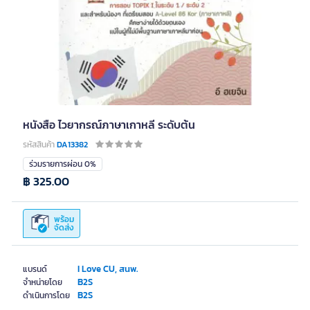
หนังสือ ไวยากรณ์ภาษาเกาหลี ระดับต้น
รหัสสินค้า
DA13382
ร่วมรายการผ่อน 0%
฿ 325.00
พร้อม
จัดส่ง
I Love CU, สนพ.
แบรนด์
B2S
จำหน่ายโดย
B2S
ดำเนินการโดย