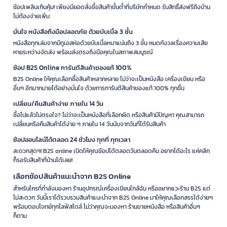
ช้อปเพลินเกินคุ้ม! เพียงมียอดสั่งซื้อสินค้าขั้นต่ำที่บริษัทกำหนด รับสิทธิ์ส่งฟรีถึงบ้าน
ไม่ต้องจ่ายเพิ่ม
มั่นใจ หนังสือถึงมือปลอดภัย ด้วยบับเบิ้ล 3 ชั้น
หนังสือทุกเล่มจากบีทูเอสห่อด้วยบับเบิ้ลหนาแน่นถึง 3 ชั้น หมดกังวลเรื่องความเสีย
หายระหว่างจัดส่ง พร้อมส่งตรงถึงมือคุณในสภาพสมบูรณ์
ช้อป B2S Online การันตีสินค้าของแท้ 100%
B2S Online ให้คุณเลือกซื้อสินค้าหลากหลาย ไม่ว่าจะเป็นหนังสือ เครื่องเขียน หรือ
อื่นๆ อีกมากมายได้อย่างมั่นใจ ด้วยการการันตีสินค้าของแท้ 100% ทุกชิ้น
เปลี่ยน/คืนสินค้าง่าย ภายใน 14 วัน
ซื้อไปแล้วไม่ตรงใจ? ไม่ว่าจะเป็นหนังสือที่เลือกผิด หรือสินค้ามีปัญหา คุณสามารถ
เปลี่ยนหรือคืนสินค้าได้ง่าย ๆ ภายใน 14 วันนับจากวันที่ได้รับสินค้า
ช้อปออนไลน์ได้ตลอด 24 ชั่วโมง ทุกที่ ทุกเวลา
สะดวกสุดๆ! B2S online เปิดให้คุณช้อปได้ตลอดวันตลอดคืน อยากได้อะไร แค่คลิก
ก็รอรับสินค้าที่บ้านได้เลย!
เลือกช้อปสินค้าแนะนำจาก B2S Online
สำหรับใครที่กำลังมองหา ร้านอุปกรณ์เครื่องเขียนใกล้ฉัน หรืออยากแวะร้าน B2S แต่
ไม่สะดวก วันนี้เราได้รวบรวมสินค้าแนะนำจาก B2S Online มาให้คุณเลือกสรรได้ง่ายๆ
พร้อมตอบโจทย์ทุกไลฟ์สไตล์ ไม่ว่าคุณจะมองหา ร้านขายหนังสือ หรือสินค้าอื่นๆ
ก็ตาม