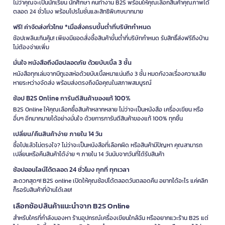
ไม่ว่าคุณจะเป็นนักเรียน นักศึกษา คนทำงาน B2S พร้อมให้คุณเลือกสินค้าคุณภาพได้
ตลอด 24 ชั่วโมง พร้อมโปรโมชั่นและสิทธิพิเศษมากมาย
ฟรี! ค่าจัดส่งทั่วไทย *เมื่อสั่งครบขั้นต่ำที่บริษัทกำหนด
ช้อปเพลินเกินคุ้ม! เพียงมียอดสั่งซื้อสินค้าขั้นต่ำที่บริษัทกำหนด รับสิทธิ์ส่งฟรีถึงบ้าน
ไม่ต้องจ่ายเพิ่ม
มั่นใจ หนังสือถึงมือปลอดภัย ด้วยบับเบิ้ล 3 ชั้น
หนังสือทุกเล่มจากบีทูเอสห่อด้วยบับเบิ้ลหนาแน่นถึง 3 ชั้น หมดกังวลเรื่องความเสีย
หายระหว่างจัดส่ง พร้อมส่งตรงถึงมือคุณในสภาพสมบูรณ์
ช้อป B2S Online การันตีสินค้าของแท้ 100%
B2S Online ให้คุณเลือกซื้อสินค้าหลากหลาย ไม่ว่าจะเป็นหนังสือ เครื่องเขียน หรือ
อื่นๆ อีกมากมายได้อย่างมั่นใจ ด้วยการการันตีสินค้าของแท้ 100% ทุกชิ้น
เปลี่ยน/คืนสินค้าง่าย ภายใน 14 วัน
ซื้อไปแล้วไม่ตรงใจ? ไม่ว่าจะเป็นหนังสือที่เลือกผิด หรือสินค้ามีปัญหา คุณสามารถ
เปลี่ยนหรือคืนสินค้าได้ง่าย ๆ ภายใน 14 วันนับจากวันที่ได้รับสินค้า
ช้อปออนไลน์ได้ตลอด 24 ชั่วโมง ทุกที่ ทุกเวลา
สะดวกสุดๆ! B2S online เปิดให้คุณช้อปได้ตลอดวันตลอดคืน อยากได้อะไร แค่คลิก
ก็รอรับสินค้าที่บ้านได้เลย!
เลือกช้อปสินค้าแนะนำจาก B2S Online
สำหรับใครที่กำลังมองหา ร้านอุปกรณ์เครื่องเขียนใกล้ฉัน หรืออยากแวะร้าน B2S แต่