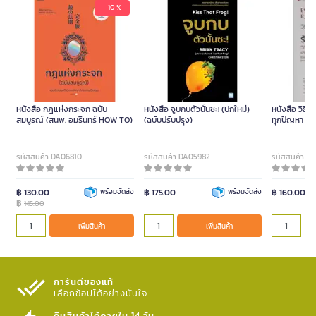
- 10 %
หนังสือ กฎแห่งกระจก ฉบับ
หนังสือ จูบกบตัวนั้นซะ! (ปกใหม่)
หนังสือ วิธีฝึ
สมบูรณ์ (สนพ. อมรินทร์ HOW TO)
(ฉบับปรับปรุง)
ทุกปัญหา
รหัสสินค้า DA06810
รหัสสินค้า DA05982
รหัสสินค้า D
฿ 130.00
พร้อมจัดส่ง
฿ 175.00
พร้อมจัดส่ง
฿ 160.00
฿
145.00
เพิ่มสินค้า
เพิ่มสินค้า
การันตีของแท้
เลือกช้อปได้อย่างมั่นใจ​
คืนสินค้าได้ภายใน 14 วัน