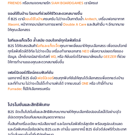
FRIENDS
หรือเกมจดหมายรัก
SIAM BOARDGAMES
เรามีครบ!
ของใช้ในบ้าน ไอเทมที่ช่วยให้ชีวิตสะดวกสบายขึ้น
ที่ B2S เรามี
ของใช้ในบ้าน
ครบครัน ไม่ว่าจะเป็นกาต้มน้ำ
Anitech
, เครื่องฟอกอากาศ
Xiaomi
, หน้ากากอนามัยทางการแพทย์
Double A Care
และสินค้าอื่น ๆ อีกมากมาย
ให้คุณเลือกสรร
ไอทีและแก็ดเจ็ต ล้ำสมัย ตอบโจทย์ทุกไลฟ์สไตล์
B2S ได้คัดสรรสินค้า
ไอทีและแก็ดเจ็ต
คุณภาพเยี่ยมมาให้คุณเลือกสรร เพื่อตอบโจทย์
ทุกไลฟ์สไตล์ดิจิทัล ไม่ว่าจะเป็น เครื่องทำลายเอกสาร
NEO
เพื่อความปลอดภัยของ
ข้อมูล, เอ็กซ์เทอนัลฮาร์ดดิสก์
WD
, หรือ คีย์บอร์ดไร้สายเมาส์คอมโบ
GEEZER
ที่ช่วย
ให้การทำงานของคุณสะดวกสบายยิ่งขึ้น
เฟอร์นิเจอร์ดีไซน์ครบฟังก์ชั่น
นอกจากนี้ B2S ยังมี
เฟอร์นิเจอร์
ครบทุกฟังก์ชันให้คุณได้เลือกสรรเพื่อตกแต่งบ้าน
และที่ทำงาน ไม่ว่าจะเป็นโต๊ะทำงานพับได้ จากแบรนด์
ONE
หรือ เก้าอี้ทำงาน
Furradec
ก็มีให้เลือกครบครัน
โปรโมชั่นและสิทธิพิเศษ
B2S จัดเต็มโปรโมชั่นและสิทธิพิเศษมากมายให้คุณเลือกช้อปออนไลน์ได้อย่างจุใจ
อัปเดตทุกเดือนกับแคมเปญลดราคาแรง
ทั้งสินค้าเครื่องเขียน หนังสือขายดี และไอเทมไลฟ์สไตล์สุดชิค พร้อมคูปองส่วนลด
และดีลพิเศษเมื่อช้อปผ่าน B2S.co.th เท่านั้น นอกจากนี้ B2S ยังใจดีส่งฟรีทั่วประเทศ
*เมื่อสั่งครบขั้นต่ำที่บริษัทกำหนด