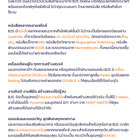
ไม่สะดวก วันนี้เราได้รวบรวมสินค้าแนะนำจาก B2S Online มาให้คุณเลือกสรรได้ง่ายๆ
พร้อมตอบโจทย์ทุกไลฟ์สไตล์ ไม่ว่าคุณจะมองหา ร้านขายหนังสือ หรือสินค้าอื่นๆ
ก็ตาม
หนังสือหลากหลายสไตล์
B2S มี
หนังสือ
หลากหลายแนวจากสำนักพิมพ์ชั้นนำ ไม่ว่าจะเป็นนิยายยอดนิยมอย่าง
Lavender
, ตำราเรียนเข้มข้นของ
ดร. ศุภวัฒน์ พุกเจริญ
, นิตยสารอัปเดตจาก
เพ็ญ
บุญ
, หนังสือเด็กจาก
MIS
หนังสือจิตวิทยาจาก
Mugunghwa Publishing
, หนังสือ
พัฒนาตนเองจาก
KOOB
และวรรณกรรมจาก
Nanmeebooks
ทั้งหมดนี้สามารถซื้อ
ออนไลน์ได้อย่างง่ายดายเพียงคลิกเดียว
เครื่องเขียนคู่ใจ ทุกการสร้างสรรค์
มองหาปากกาดีๆ ดินสอหลากหลาย หรืออุปกรณ์สำนักงานครบครัน B2S มี
เครื่อง
เขียนและอุปกรณ์สำนักงาน
ให้เลือกมากมาย ตั้งแต่ปากกาลูกลื่น
Parker
ชุดดินสอกด
Rotring
ไปจนถึงกระดาษถ่ายเอกสาร
DOUBLE A
ให้คุณเลือกใช้ได้อย่างจุใจ
งานศิลป์ งานฝีมือ สร้างสรรค์ไม่รู้จบ
B2S จัดเต็มอุปกรณ์
ศิลปะและงานฝีมือ
สำหรับคนสร้างสรรค์ตัวจริง ทั้งสีไม้
Colleen
,
ขาตั้งไม้บนโต๊ะ
Pyramid
และอุปกรณ์ DIY ต่างๆ จาก
MONT MARTE
ให้คุณ
สร้างสรรค์ได้อย่างไร้ขีดจำกัด
ของเล่นและของขวัญ สุดพิเศษทุกเทศกาล
มองหาของเล่นเสริมพัฒนาการ หรือของขวัญสุดพิเศษสำหรับทุกโอกาส B2S เราคัด
สรร
ของเล่นและของขวัญ
หลากหลายสไตล์ เหมาะสำหรับทุกเพศทุกวัย สร้างความสุข
และรอยยิ้มให้กับคนพิเศษของคุณ ไม่ว่าจะเป็น กระเป๋าเก็บอุณหภูมิ
KAKAO