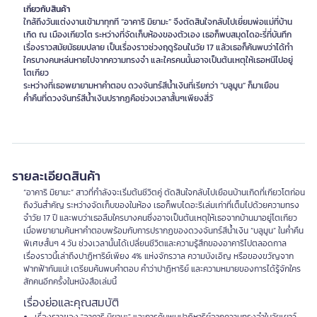
เกี่ยวกับสินค้า
ใกล้ถึงวันแต่งงานเข้ามาทุกที “อาคาริ มิยามะ” จึงตัดสินใจกลับไปเยี่ยมพ่อแม่ที่บ้าน
เกิด ณ เมืองเกียวโต ระหว่างที่จัดเก็บห้องของตัวเอง เธอก็พบสมุดไดอะรี่ที่บันทึก
เรื่องราวสมัยมัธยมปลาย เป็นเรื่องราวช่วงฤดูร้อนในวัย 17 แล้วเธอก็ค้นพบว่าได้ทำ
ใครบางคนหล่นหายไปจากความทรงจำ และใครคนนั้นอาจเป็นต้นเหตุให้เธอหนีไปอยู่
โตเกียว
ระหว่างที่เธอพยายามหาคำตอบ ดวงจันทร์สีน้ำเงินที่เรียกว่า “บลูมูน” ก็มาเยือน
ค่ำคืนที่ดวงจันทร์สีน้ำเงินปรากฏคือช่วงเวลาสั้นๆเพียงสี่วั
รายละเอียดสินค้า
“อาคาริ มิยามะ” สาวที่กำลังจะเริ่มต้นชีวิตคู่ ตัดสินใจกลับไปเยือนบ้านเกิดที่เกียวโตก่อน
ถึงวันสำคัญ ระหว่างจัดเก็บของในห้อง เธอก็พบไดอะรีเล่มเก่าที่เต็มไปด้วยความทรง
จำวัย 17 ปี และพบว่าเธอลืมใครบางคนซึ่งอาจเป็นต้นเหตุให้เธอจากบ้านมาอยู่โตเกียว
เมื่อพยายามค้นหาคำตอบพร้อมกับการปรากฏของดวงจันทร์สีน้ำเงิน “บลูมูน” ในค่ำคืน
พิเศษสั้นๆ 4 วัน ช่วงเวลานั้นได้เปลี่ยนชีวิตและความรู้สึกของอาคาริไปตลอดกาล
เรื่องราวนี้เล่าถึงปาฏิหาริย์เพียง 4% แห่งจักรวาล ความบังเอิญ หรือของขวัญจาก
ฟากฟ้ากันแน่! เตรียมค้นพบคำตอบ คำว่าปาฏิหาริย์ และความหมายของการได้รู้จักใคร
สักคนอีกครั้งในหนังสือเล่มนี้
เรื่องย่อและคุณสมบัติ