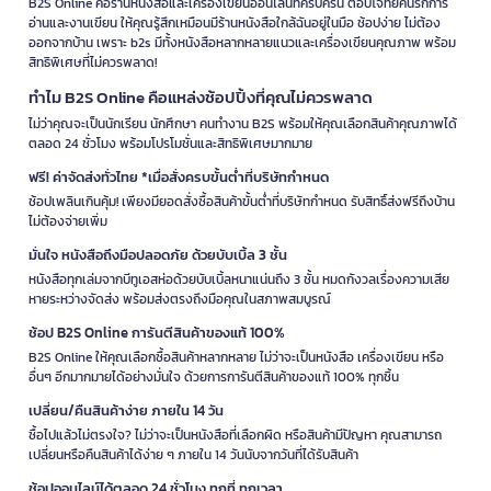
B2S Online คือร้านหนังสือและเครื่องเขียนออนไลน์ที่ครบครัน ตอบโจทย์คนรักการ
อ่านและงานเขียน ให้คุณรู้สึกเหมือนมีร้านหนังสือใกล้ฉันอยู่ในมือ ช้อปง่าย ไม่ต้อง
ออกจากบ้าน เพราะ b2s มีทั้งหนังสือหลากหลายแนวและเครื่องเขียนคุณภาพ พร้อม
สิทธิพิเศษที่ไม่ควรพลาด!
ทำไม B2S Online คือแหล่งช้อปปิ้งที่คุณไม่ควรพลาด
ไม่ว่าคุณจะเป็นนักเรียน นักศึกษา คนทำงาน B2S พร้อมให้คุณเลือกสินค้าคุณภาพได้
ตลอด 24 ชั่วโมง พร้อมโปรโมชั่นและสิทธิพิเศษมากมาย
ฟรี! ค่าจัดส่งทั่วไทย *เมื่อสั่งครบขั้นต่ำที่บริษัทกำหนด
ช้อปเพลินเกินคุ้ม! เพียงมียอดสั่งซื้อสินค้าขั้นต่ำที่บริษัทกำหนด รับสิทธิ์ส่งฟรีถึงบ้าน
ไม่ต้องจ่ายเพิ่ม
มั่นใจ หนังสือถึงมือปลอดภัย ด้วยบับเบิ้ล 3 ชั้น
หนังสือทุกเล่มจากบีทูเอสห่อด้วยบับเบิ้ลหนาแน่นถึง 3 ชั้น หมดกังวลเรื่องความเสีย
หายระหว่างจัดส่ง พร้อมส่งตรงถึงมือคุณในสภาพสมบูรณ์
ช้อป B2S Online การันตีสินค้าของแท้ 100%
B2S Online ให้คุณเลือกซื้อสินค้าหลากหลาย ไม่ว่าจะเป็นหนังสือ เครื่องเขียน หรือ
อื่นๆ อีกมากมายได้อย่างมั่นใจ ด้วยการการันตีสินค้าของแท้ 100% ทุกชิ้น
เปลี่ยน/คืนสินค้าง่าย ภายใน 14 วัน
ซื้อไปแล้วไม่ตรงใจ? ไม่ว่าจะเป็นหนังสือที่เลือกผิด หรือสินค้ามีปัญหา คุณสามารถ
เปลี่ยนหรือคืนสินค้าได้ง่าย ๆ ภายใน 14 วันนับจากวันที่ได้รับสินค้า
ช้อปออนไลน์ได้ตลอด 24 ชั่วโมง ทุกที่ ทุกเวลา