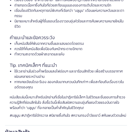
เรื่องราวของ "อาคาริ มิยามะ" และการค้นพบปาฏิหาริย์จากความทรงจำในวัยเยาว์
ถ่ายทอดเนื้อหาซึ้งกินใจที่ช่วยสะท้อนมุมมองของการเติบโตและความรัก
เชื่อมโยงชีวิตกับเหตุการณ์พิเศษที่เรียกว่า “บลูมูน” เดือนแห่งความหวังและชะตา
กรรม
นิยายเหมาะสำหรับผู้ที่ชื่นชอบเรื่องราวอบอุ่นหัวใจและการค้นพบความหมายใหม่ใน
ชีวิต
คำแนะนำและข้อควรระวัง
เก็บหนังสือให้พ้นจากความชื้นและแสงแดดโดยตรง
ควรใช้ที่คั่นหนังสือเพื่อป้องกันหน้ากระดาษฉีกขาด
ทำความสะอาดด้วยผ้าสะอาดและแห้ง
Tip. เทคนิคเล็กๆ ที่แนะนำ
ใช้เวลาอ่านในช่วงค่ำพร้อมแสงไฟอ่อนๆ และชาร้อนสักถ้วย เพื่อสร้างบรรยากาศ
ผ่อนคลายระหว่างอ่าน
หากเคยเขียนไดอะรีเอง ลองกลับมาทบทวนบันทึกเก่าๆ เพื่อสะท้อนถึงเรื่องราวใน
อดีตของคุณ
หนังสือเล่มนี้เหมาะสำหรับนักอ่านที่เชื่อในปาฏิหาริย์เล็กๆ ในชีวิตและชื่นชอบการสำรวจ
ความรู้สึกที่ซ่อนลึกในใจ สั่งซื้อวันนี้เพื่อสัมผัสความอบอุ่นที่แฝงด้วยแรงบันดาลใจ
พร้อมคำว่า “บลูมูน” ที่จะกลายเป็นคำสำคัญในชีวิตคุณ!
#บลูมูน #ปาฏิหาริย์จักรวาล #นิยายซึ้งกินใจ #ความทรงจำวัยเยาว์ #ค้นพบตัวตนใหม่
ข้อมูลสินค้า