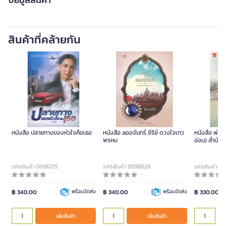
สินค้าที่คล้ายกัน
หนังสือ ปลายทางของหัวใจคือเธอ
หนังสือ ลออจันทร์ ซีรีย์ ดวงใจเทว
หนังสือ พ่อขอ
พรหม
อ่อน) สำนัก
รหัสสินค้า D096725
รหัสสินค้า D098028
รหัสสินค้า D
฿ 340.00
พร้อมจัดส่ง
฿ 340.00
พร้อมจัดส่ง
฿ 330.00
เพิ่มสินค้า
เพิ่มสินค้า