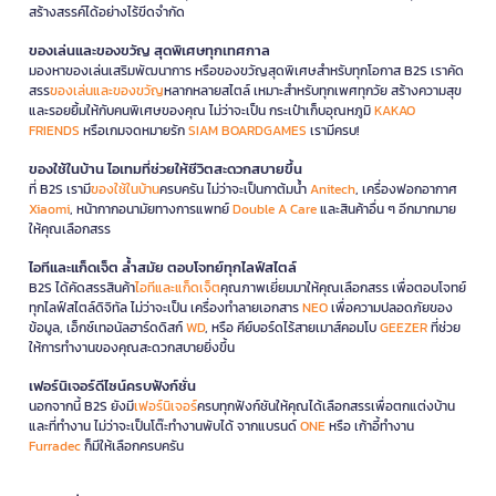
สร้างสรรค์ได้อย่างไร้ขีดจำกัด
ของเล่นและของขวัญ สุดพิเศษทุกเทศกาล
มองหาของเล่นเสริมพัฒนาการ หรือของขวัญสุดพิเศษสำหรับทุกโอกาส B2S เราคัด
สรร
ของเล่นและของขวัญ
หลากหลายสไตล์ เหมาะสำหรับทุกเพศทุกวัย สร้างความสุข
และรอยยิ้มให้กับคนพิเศษของคุณ ไม่ว่าจะเป็น กระเป๋าเก็บอุณหภูมิ
KAKAO
FRIENDS
หรือเกมจดหมายรัก
SIAM BOARDGAMES
เรามีครบ!
ของใช้ในบ้าน ไอเทมที่ช่วยให้ชีวิตสะดวกสบายขึ้น
ที่ B2S เรามี
ของใช้ในบ้าน
ครบครัน ไม่ว่าจะเป็นกาต้มน้ำ
Anitech
, เครื่องฟอกอากาศ
Xiaomi
, หน้ากากอนามัยทางการแพทย์
Double A Care
และสินค้าอื่น ๆ อีกมากมาย
ให้คุณเลือกสรร
ไอทีและแก็ดเจ็ต ล้ำสมัย ตอบโจทย์ทุกไลฟ์สไตล์
B2S ได้คัดสรรสินค้า
ไอทีและแก็ดเจ็ต
คุณภาพเยี่ยมมาให้คุณเลือกสรร เพื่อตอบโจทย์
ทุกไลฟ์สไตล์ดิจิทัล ไม่ว่าจะเป็น เครื่องทำลายเอกสาร
NEO
เพื่อความปลอดภัยของ
ข้อมูล, เอ็กซ์เทอนัลฮาร์ดดิสก์
WD
, หรือ คีย์บอร์ดไร้สายเมาส์คอมโบ
GEEZER
ที่ช่วย
ให้การทำงานของคุณสะดวกสบายยิ่งขึ้น
เฟอร์นิเจอร์ดีไซน์ครบฟังก์ชั่น
นอกจากนี้ B2S ยังมี
เฟอร์นิเจอร์
ครบทุกฟังก์ชันให้คุณได้เลือกสรรเพื่อตกแต่งบ้าน
และที่ทำงาน ไม่ว่าจะเป็นโต๊ะทำงานพับได้ จากแบรนด์
ONE
หรือ เก้าอี้ทำงาน
Furradec
ก็มีให้เลือกครบครัน