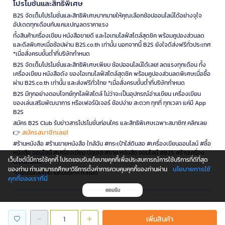
โปรโมชั่นและสิทธิพิเศษ
B2S จัดเต็มโปรโมชั่นและสิทธิพิเศษมากมายให้คุณเลือกช้อปออนไลน์ได้อย่างจุใจ
อัปเดตทุกเดือนกับแคมเปญลดราคาแรง
ทั้งสินค้าเครื่องเขียน หนังสือขายดี และไอเทมไลฟ์สไตล์สุดชิค พร้อมคูปองส่วนลด
และดีลพิเศษเมื่อช้อปผ่าน B2S.co.th เท่านั้น นอกจากนี้ B2S ยังใจดีส่งฟรีทั่วประเทศ
*เมื่อสั่งครบขั้นต่ำที่บริษัทกำหนด
B2S จัดเต็มโปรโมชั่นและสิทธิพิเศษเพียบ ช้อปออนไลน์ได้เลย! ลดแรงทุกเดือน ทั้ง
เครื่องเขียน หนังสือดัง ของไอเทมไลฟ์สไตล์สุดชิค พร้อมคูปองส่วนลดพิเศษเมื่อซื้อ
ผ่าน B2S.co.th เท่านั้น และส่งฟรีทั่วไทย *เมื่อสั่งครบขั้นต่ำที่บริษัทกำหนด
B2S มีทุกอย่างตอบโจทย์ทุกไลฟ์สไตล์ ไม่ว่าจะเป็นอุปกรณ์อ่านเขียน เครื่องเขียน
ของเล่นเสริมพัฒนาการ หรือเฟอร์นิเจอร์ ช้อปง่าย สะดวก ทุกที่ ทุกเวลา แค่มี App
B2S
สมัคร B2S Club รับข่าวสารโปรโมชั่นก่อนใคร และสิทธิพิเศษเฉพาะสมาชิก! คลิกเลย
สมัครสมาชิกเลย!
👉
#ร้านหนังสือ #ร้านขายหนังสือ ใกล้ฉัน #กระเป๋าใส่ดินสอ #เครื่องเขียนออนไลน์ #ซื้อ
หนังสือ ออนไลน์ #เครื่องเขียน บีทูเอส #ขาย หนังสือ ออนไลน์ #B2S #ร้านเครื่อง
เว็บไซต์นี้มีการใช้คุกกี้ โปรดยอมรับนโยบายคุกกี้เพื่อประสบการณ์การใช้บริการที่ดีที่สุด
เขียนใกล้ฉัน
นโยบายการใช้
ของท่าน ท่านสามารถศึกษาวิธีการตั้งค่าการควบคุมคุกกี้ของท่านผ่าน
*เงื่อนไขเป็นไปตามที่บริษัทฯ กำหนด
คุกกี้ของเราที่นี่
ยอมรับ
is a company operating under
เพิ่มสินค้า