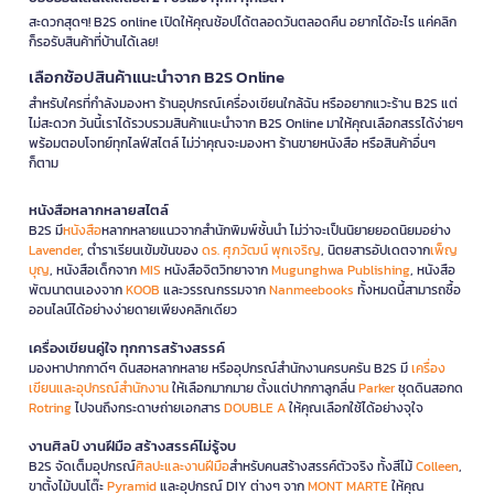
สะดวกสุดๆ! B2S online เปิดให้คุณช้อปได้ตลอดวันตลอดคืน อยากได้อะไร แค่คลิก
ก็รอรับสินค้าที่บ้านได้เลย!
เลือกช้อปสินค้าแนะนำจาก B2S Online
สำหรับใครที่กำลังมองหา ร้านอุปกรณ์เครื่องเขียนใกล้ฉัน หรืออยากแวะร้าน B2S แต่
ไม่สะดวก วันนี้เราได้รวบรวมสินค้าแนะนำจาก B2S Online มาให้คุณเลือกสรรได้ง่ายๆ
พร้อมตอบโจทย์ทุกไลฟ์สไตล์ ไม่ว่าคุณจะมองหา ร้านขายหนังสือ หรือสินค้าอื่นๆ
ก็ตาม
หนังสือหลากหลายสไตล์
B2S มี
หนังสือ
หลากหลายแนวจากสำนักพิมพ์ชั้นนำ ไม่ว่าจะเป็นนิยายยอดนิยมอย่าง
Lavender
, ตำราเรียนเข้มข้นของ
ดร. ศุภวัฒน์ พุกเจริญ
, นิตยสารอัปเดตจาก
เพ็ญ
บุญ
, หนังสือเด็กจาก
MIS
หนังสือจิตวิทยาจาก
Mugunghwa Publishing
, หนังสือ
พัฒนาตนเองจาก
KOOB
และวรรณกรรมจาก
Nanmeebooks
ทั้งหมดนี้สามารถซื้อ
ออนไลน์ได้อย่างง่ายดายเพียงคลิกเดียว
เครื่องเขียนคู่ใจ ทุกการสร้างสรรค์
มองหาปากกาดีๆ ดินสอหลากหลาย หรืออุปกรณ์สำนักงานครบครัน B2S มี
เครื่อง
เขียนและอุปกรณ์สำนักงาน
ให้เลือกมากมาย ตั้งแต่ปากกาลูกลื่น
Parker
ชุดดินสอกด
Rotring
ไปจนถึงกระดาษถ่ายเอกสาร
DOUBLE A
ให้คุณเลือกใช้ได้อย่างจุใจ
งานศิลป์ งานฝีมือ สร้างสรรค์ไม่รู้จบ
B2S จัดเต็มอุปกรณ์
ศิลปะและงานฝีมือ
สำหรับคนสร้างสรรค์ตัวจริง ทั้งสีไม้
Colleen
,
ขาตั้งไม้บนโต๊ะ
Pyramid
และอุปกรณ์ DIY ต่างๆ จาก
MONT MARTE
ให้คุณ