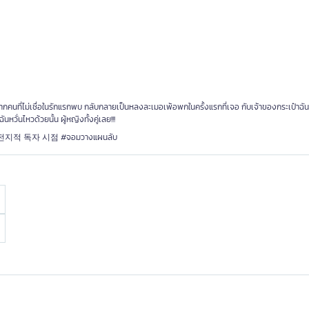
 จากคนที่ไม่เชื่อในรักแรกพบ กลับกลายเป็นหลงละเมอเพ้อพกในครั้งแรกที่เจอ กับเจ้าของกระเป๋าฉันก
หวั่นไหวด้วยนั้น ผู้หญิงทั้งคู่เลย!!!
จ้า #전지적 독자 시점 #จอมวางแผนลับ