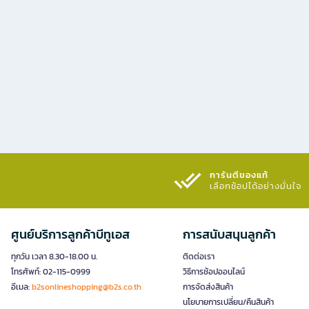
การันตีของแท้
เลือกช้อปได้อย่างมั่นใจ​
ศูนย์บริการลูกค้าบีทูเอส
การสนับสนุนลูกค้า
ทุกวัน เวลา 8.30-18.00 น.
ติดต่อเรา
โทรศัพท์: 02-115-0999
วิธีการช้อปออนไลน์
อีเมล:
b2sonlineshopping@b2s.co.th
การจัดส่งสินค้า
นโยบายการเปลี่ยน/คืนสินค้า