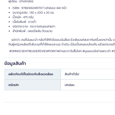
ผู้เขียน : เจ้าปลาน้อย
ISBN : 9786166089707 (ปกอ่อน) 442 หน้า
ขนาดรูปเล่ม : 130 x 200 x 20 มม.
น้ำหนัก : 475 กรัม
เนื้อในพิมพ์ : ขาวดำ
ชนิดกระดาษ : กระดาษถนอมสายตา
สำนักพิมพ์ : เพชรไพลิน รัตนนาม
แต่ทว่า...คนที่มันแนะนำ กลับทำให้หัวใจของฉันสั่นระรัวเพียงแค่สบตากันครั้งแรกเท่านั้น
กับผู้หญิงคนใหม่ที่เพิ่งเจอก็ทำให้หลงละเมอ บ้าจริง นี่ฉันเป็นคนแบบไหนกัน แล้วแต่ละคนที่ฉัน
#OMNISCIENTREADERSVIEWPOINT#อ่านชะตาวันสิ้นโลก #มุมมองนักอ่านพระเ
ข้อมูลสินค้า
ผลิตภัณฑ์เป็นมิตรกับสิ่งแวดล้อม
สินค้าทั่วไป
ชนิดปก
ปกอ่อน