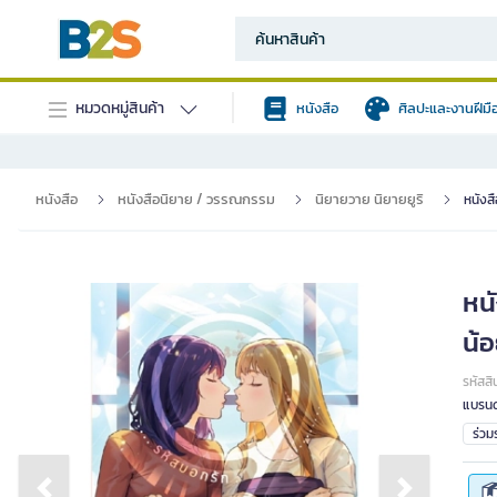
หมวดหมู่สินค้า
หนังสือ
ศิลปะและงานฝีมื
หนังสือ
หนังสือนิยาย / วรรณกรรม
นิยายวาย นิยายยูริ
หนังสื
หนั
น้
รหัสสิ
แบรนด
ร่ว