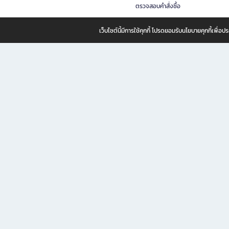
ตรวจสอบคำสั่งซื้อ
เว็บไซต์นี้มีการใช้คุกกี้ โปรดยอมรับนโยบายคุกกี้เพื่
B2S ธุรกิจในเครือ เซ็นทรัล รีเทล คอร์ปอเรชั่น จำกัด (มหาชน)
B2S Online แหล่งรวมหนังสือ เครื่องเขียน และแรงบันดาลใจสำหรับ
B2S Online คือร้านหนังสือและเครื่องเขียนออนไลน์ที่ครบครัน ตอบโจทย์คนรักการอ่านและงานเ
ทำไม B2S Online คือแหล่งช้อปปิ้งที่คุณไม่ควรพลาด
ไม่ว่าคุณจะเป็นนักเรียน นักศึกษา คนทำงาน B2S พร้อมให้คุณเลือกสินค้าคุณภาพได้ตลอด 24
ฟรี! ค่าจัดส่งทั่วไทย *เมื่อสั่งครบขั้นต่ำที่บริษัทกำหนด