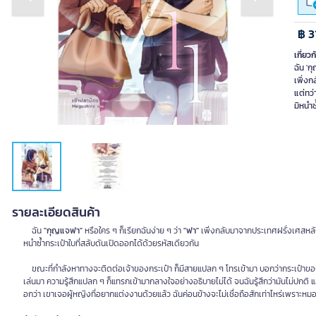
Previous slide
Next slide
฿ 3
เกี่ยวก
ฉัน 'ก
เพิ่ง
แต่ทว่
มิหนำซ
รายละเอียดสินค้า
ฉัน
"กุญแจฟา"
หรือใคร ๆ ก็เรียกฉันง่าย ๆ ว่า
"ฟา"
เพิ่งกลับมาจากประเทศฝรั่งเศสหลัง
หนำซ้ำกระเป๋าใบที่สลับดันเปิดออกได้ด้วยรหัสเดียวกัน
ขณะที่กำลังหาทางจะติดต่อเจ้าของกระเป๋า ก็มีสายแปลก ๆ โทรเข้ามา บอกว่ากระเป๋าของเราส
เล่นมา ความรู้สึกแปลก ๆ ก็แทรกเข้ามากลางใจอย่างอธิบายไม่ได้ จนฉันรู้สึกว่ามันไม่ปกติ
อกว่า เขาเจอผู้หญิงที่อยากแต่งงานด้วยแล้ว ฉันค่อนข้างจะไม่เชื่อถือสักเท่าไหร่เพราะห