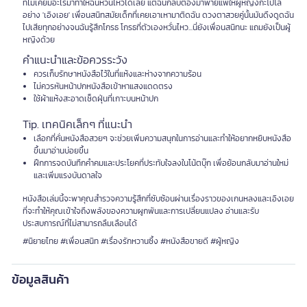
ที่ไม่เคยมีอะไรมาทำให้ฉันหวั่นไหวได้เลย แต่ฉันกลับต้องมาพ่ายแพ้ให้ผู้หญิงกะโปโล
อย่าง 'เอิงเอย' เพื่อนสนิทสมัยเด็กที่เคยเอาเหามาติดฉัน ดวงตาสวยคู่นั้นมันดึงดูดฉัน
ไปเสียทุกอย่างจนฉันรู้สึกโกรธ โกรธที่ตัวเองหวั่นไหว...นี่ยังเพื่อนสนิทนะ แถมยังเป็นผู้
หญิงด้วย
คำแนะนำและข้อควรระวัง
ควรเก็บรักษาหนังสือไว้ในที่แห้งและห่างจากความร้อน
ไม่ควรหันหน้าปกหนังสือเข้าหาแสงแดดตรง
ใช้ผ้าแห้งสะอาดเช็ดฝุ่นที่เกาะบนหน้าปก
Tip. เทคนิคเล็กๆ ที่แนะนำ
เลือกที่คั่นหนังสือสวยๆ จะช่วยเพิ่มความสนุกในการอ่านและทำให้อยากหยิบหนังสือ
ขึ้นมาอ่านบ่อยขึ้น
ฝึกการจดบันทึกคำคมและประโยคที่ประทับใจลงในโน้ตบุ๊ก เพื่อย้อนกลับมาอ่านใหม่
และเพิ่มแรงบันดาลใจ
หนังสือเล่มนี้จะพาคุณสำรวจความรู้สึกที่ซับซ้อนผ่านเรื่องราวของเกนหลงและเอิงเอย
ที่จะทำให้คุณเข้าใจถึงพลังของความผูกพันและการเปลี่ยนแปลง อ่านและรับ
ประสบการณ์ที่ไม่สามารถลืมเลือนได้
#นิยายไทย #เพื่อนสนิท #เรื่องรักหวานซึ้ง #หนังสือขายดี #ผู้หญิง
ข้อมูลสินค้า