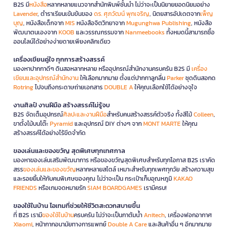
B2S มี
หนังสือ
หลากหลายแนวจากสำนักพิมพ์ชั้นนำ ไม่ว่าจะเป็นนิยายยอดนิยมอย่าง
Lavender
, ตำราเรียนเข้มข้นของ
ดร. ศุภวัฒน์ พุกเจริญ
, นิตยสารอัปเดตจาก
เพ็ญ
บุญ
, หนังสือเด็กจาก
MIS
หนังสือจิตวิทยาจาก
Mugunghwa Publishing
, หนังสือ
พัฒนาตนเองจาก
KOOB
และวรรณกรรมจาก
Nanmeebooks
ทั้งหมดนี้สามารถซื้อ
ออนไลน์ได้อย่างง่ายดายเพียงคลิกเดียว
เครื่องเขียนคู่ใจ ทุกการสร้างสรรค์
มองหาปากกาดีๆ ดินสอหลากหลาย หรืออุปกรณ์สำนักงานครบครัน B2S มี
เครื่อง
เขียนและอุปกรณ์สำนักงาน
ให้เลือกมากมาย ตั้งแต่ปากกาลูกลื่น
Parker
ชุดดินสอกด
Rotring
ไปจนถึงกระดาษถ่ายเอกสาร
DOUBLE A
ให้คุณเลือกใช้ได้อย่างจุใจ
งานศิลป์ งานฝีมือ สร้างสรรค์ไม่รู้จบ
B2S จัดเต็มอุปกรณ์
ศิลปะและงานฝีมือ
สำหรับคนสร้างสรรค์ตัวจริง ทั้งสีไม้
Colleen
,
ขาตั้งไม้บนโต๊ะ
Pyramid
และอุปกรณ์ DIY ต่างๆ จาก
MONT MARTE
ให้คุณ
สร้างสรรค์ได้อย่างไร้ขีดจำกัด
ของเล่นและของขวัญ สุดพิเศษทุกเทศกาล
มองหาของเล่นเสริมพัฒนาการ หรือของขวัญสุดพิเศษสำหรับทุกโอกาส B2S เราคัด
สรร
ของเล่นและของขวัญ
หลากหลายสไตล์ เหมาะสำหรับทุกเพศทุกวัย สร้างความสุข
และรอยยิ้มให้กับคนพิเศษของคุณ ไม่ว่าจะเป็น กระเป๋าเก็บอุณหภูมิ
KAKAO
FRIENDS
หรือเกมจดหมายรัก
SIAM BOARDGAMES
เรามีครบ!
ของใช้ในบ้าน ไอเทมที่ช่วยให้ชีวิตสะดวกสบายขึ้น
ที่ B2S เรามี
ของใช้ในบ้าน
ครบครัน ไม่ว่าจะเป็นกาต้มน้ำ
Anitech
, เครื่องฟอกอากาศ
Xiaomi
, หน้ากากอนามัยทางการแพทย์
Double A Care
และสินค้าอื่น ๆ อีกมากมาย