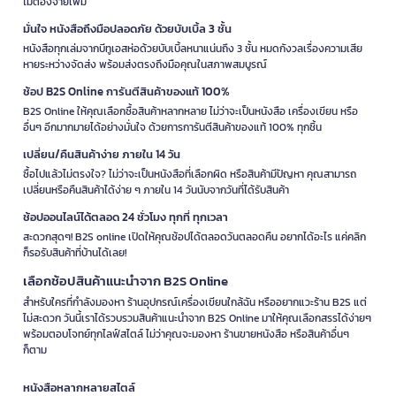
ไม่ต้องจ่ายเพิ่ม
มั่นใจ หนังสือถึงมือปลอดภัย ด้วยบับเบิ้ล 3 ชั้น
หนังสือทุกเล่มจากบีทูเอสห่อด้วยบับเบิ้ลหนาแน่นถึง 3 ชั้น หมดกังวลเรื่องความเสีย
หายระหว่างจัดส่ง พร้อมส่งตรงถึงมือคุณในสภาพสมบูรณ์
ช้อป B2S Online การันตีสินค้าของแท้ 100%
B2S Online ให้คุณเลือกซื้อสินค้าหลากหลาย ไม่ว่าจะเป็นหนังสือ เครื่องเขียน หรือ
อื่นๆ อีกมากมายได้อย่างมั่นใจ ด้วยการการันตีสินค้าของแท้ 100% ทุกชิ้น
เปลี่ยน/คืนสินค้าง่าย ภายใน 14 วัน
ซื้อไปแล้วไม่ตรงใจ? ไม่ว่าจะเป็นหนังสือที่เลือกผิด หรือสินค้ามีปัญหา คุณสามารถ
เปลี่ยนหรือคืนสินค้าได้ง่าย ๆ ภายใน 14 วันนับจากวันที่ได้รับสินค้า
ช้อปออนไลน์ได้ตลอด 24 ชั่วโมง ทุกที่ ทุกเวลา
สะดวกสุดๆ! B2S online เปิดให้คุณช้อปได้ตลอดวันตลอดคืน อยากได้อะไร แค่คลิก
ก็รอรับสินค้าที่บ้านได้เลย!
เลือกช้อปสินค้าแนะนำจาก B2S Online
สำหรับใครที่กำลังมองหา ร้านอุปกรณ์เครื่องเขียนใกล้ฉัน หรืออยากแวะร้าน B2S แต่
ไม่สะดวก วันนี้เราได้รวบรวมสินค้าแนะนำจาก B2S Online มาให้คุณเลือกสรรได้ง่ายๆ
พร้อมตอบโจทย์ทุกไลฟ์สไตล์ ไม่ว่าคุณจะมองหา ร้านขายหนังสือ หรือสินค้าอื่นๆ
ก็ตาม
หนังสือหลากหลายสไตล์