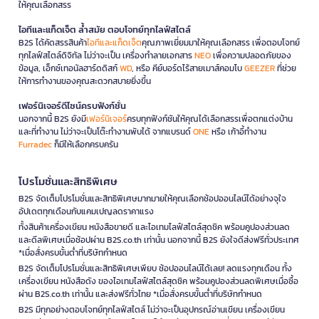
ให้คุณเลือกสรร
ไอทีและแก็ดเจ็ต ล้ำสมัย ตอบโจทย์ทุกไลฟ์สไตล์
B2S ได้คัดสรรสินค้า
ไอทีและแก็ดเจ็ต
คุณภาพเยี่ยมมาให้คุณเลือกสรร เพื่อตอบโจทย์
ทุกไลฟ์สไตล์ดิจิทัล ไม่ว่าจะเป็น เครื่องทำลายเอกสาร
NEO
เพื่อความปลอดภัยของ
ข้อมูล, เอ็กซ์เทอนัลฮาร์ดดิสก์
WD
, หรือ คีย์บอร์ดไร้สายเมาส์คอมโบ
GEEZER
ที่ช่วย
ให้การทำงานของคุณสะดวกสบายยิ่งขึ้น
เฟอร์นิเจอร์ดีไซน์ครบฟังก์ชั่น
นอกจากนี้ B2S ยังมี
เฟอร์นิเจอร์
ครบทุกฟังก์ชันให้คุณได้เลือกสรรเพื่อตกแต่งบ้าน
และที่ทำงาน ไม่ว่าจะเป็นโต๊ะทำงานพับได้ จากแบรนด์
ONE
หรือ เก้าอี้ทำงาน
Furradec
ก็มีให้เลือกครบครัน
โปรโมชั่นและสิทธิพิเศษ
B2S จัดเต็มโปรโมชั่นและสิทธิพิเศษมากมายให้คุณเลือกช้อปออนไลน์ได้อย่างจุใจ
อัปเดตทุกเดือนกับแคมเปญลดราคาแรง
ทั้งสินค้าเครื่องเขียน หนังสือขายดี และไอเทมไลฟ์สไตล์สุดชิค พร้อมคูปองส่วนลด
และดีลพิเศษเมื่อช้อปผ่าน B2S.co.th เท่านั้น นอกจากนี้ B2S ยังใจดีส่งฟรีทั่วประเทศ
*เมื่อสั่งครบขั้นต่ำที่บริษัทกำหนด
B2S จัดเต็มโปรโมชั่นและสิทธิพิเศษเพียบ ช้อปออนไลน์ได้เลย! ลดแรงทุกเดือน ทั้ง
เครื่องเขียน หนังสือดัง ของไอเทมไลฟ์สไตล์สุดชิค พร้อมคูปองส่วนลดพิเศษเมื่อซื้อ
ผ่าน B2S.co.th เท่านั้น และส่งฟรีทั่วไทย *เมื่อสั่งครบขั้นต่ำที่บริษัทกำหนด
B2S มีทุกอย่างตอบโจทย์ทุกไลฟ์สไตล์ ไม่ว่าจะเป็นอุปกรณ์อ่านเขียน เครื่องเขียน