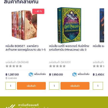
สินค้าที่คล้ายกัน
- 40 %
หนังสือ BOXSET : แพทย์สาว
หนังสือ แฮร์รี่ พอตเตอร์ กับนักโทษ
หนังสือ แฮร์
สะท้านภพ ยอดพธูอ๋องมาร เล่ม 1-5
แห่งอัซคาบัน (MinaLima) เล่ม 3
รหัสสินค้า DA06048
รหัสสินค้า DA16331
รหัสสินค้า D
฿ 1,287.00
พร้อมจัดส่ง
฿ 1,950.00
พร้อมจัดส่ง
฿ 2,450.00
฿
2,145.00
เพิ่มสินค้า
เพิ่มสินค้า
การันตีของแท้