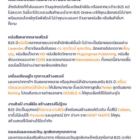
สำหรับใครที่กำลังมองหา ร้านอุปกรณ์เครื่องเขียนใกล้ฉัน หรืออยากแวะร้าน B2S แต่
ไม่สะดวก วันนี้เราได้รวบรวมสินค้าแนะนำจาก B2S Online มาให้คุณเลือกสรรได้ง่ายๆ
พร้อมตอบโจทย์ทุกไลฟ์สไตล์ ไม่ว่าคุณจะมองหา ร้านขายหนังสือ หรือสินค้าอื่นๆ
ก็ตาม
หนังสือหลากหลายสไตล์
B2S มี
หนังสือ
หลากหลายแนวจากสำนักพิมพ์ชั้นนำ ไม่ว่าจะเป็นนิยายยอดนิยมอย่าง
Lavender
, ตำราเรียนเข้มข้นของ
ดร. ศุภวัฒน์ พุกเจริญ
, นิตยสารอัปเดตจาก
เพ็ญ
บุญ
, หนังสือเด็กจาก
MIS
หนังสือจิตวิทยาจาก
Mugunghwa Publishing
, หนังสือ
พัฒนาตนเองจาก
KOOB
และวรรณกรรมจาก
Nanmeebooks
ทั้งหมดนี้สามารถซื้อ
ออนไลน์ได้อย่างง่ายดายเพียงคลิกเดียว
เครื่องเขียนคู่ใจ ทุกการสร้างสรรค์
มองหาปากกาดีๆ ดินสอหลากหลาย หรืออุปกรณ์สำนักงานครบครัน B2S มี
เครื่อง
เขียนและอุปกรณ์สำนักงาน
ให้เลือกมากมาย ตั้งแต่ปากกาลูกลื่น
Parker
ชุดดินสอกด
Rotring
ไปจนถึงกระดาษถ่ายเอกสาร
DOUBLE A
ให้คุณเลือกใช้ได้อย่างจุใจ
งานศิลป์ งานฝีมือ สร้างสรรค์ไม่รู้จบ
B2S จัดเต็มอุปกรณ์
ศิลปะและงานฝีมือ
สำหรับคนสร้างสรรค์ตัวจริง ทั้งสีไม้
Colleen
,
ขาตั้งไม้บนโต๊ะ
Pyramid
และอุปกรณ์ DIY ต่างๆ จาก
MONT MARTE
ให้คุณ
สร้างสรรค์ได้อย่างไร้ขีดจำกัด
ของเล่นและของขวัญ สุดพิเศษทุกเทศกาล
มองหาของเล่นเสริมพัฒนาการ หรือของขวัญสุดพิเศษสำหรับทุกโอกาส B2S เราคัด