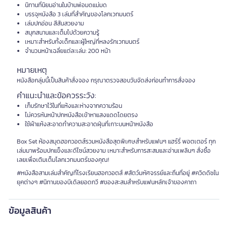
นิทานที่นิยมอ่านในบ้านพ่อมดแม่มด
บรรจุหนังสือ 3 เล่มที่สำคัญของโลกเวทมนตร์
เล่มปกอ่อน สีสันสวยงาม
สนุกสนานและเต็มไปด้วยความรู้
เหมาะสำหรับทั้งเด็กและผู้ใหญ่ที่หลงรักเวทมนตร์
จำนวนหน้าเฉลี่ยแต่ละเล่ม: 200 หน้า
หมายเหตุ
หนังสือกลุ่มนี้เป็นสินค้าสั่งจอง กรุณาตรวจสอบวันจัดส่งก่อนทำการสั่งจอง
คำแนะนำและข้อควรระวัง:
เก็บรักษาไว้ในที่แห้งและห่างจากความร้อน
ไม่ควรหันหน้าปกหนังสือเข้าหาแสงแดดโดยตรง
ใช้ผ้าแห้งสะอาดทำความสะอาดฝุ่นที่เกาะบนหน้าหนังสือ
Box Set ห้องสมุดฮอกวอตส์รวมหนังสือสุดพิเศษสำหรับแฟนๆ แฮร์รี่ พอตเตอร์ ทุก
เล่มมาพร้อมปกแข็งและดีไซน์สวยงาม เหมาะสำหรับการสะสมและอ่านเพลินๆ สั่งซื้อ
เลยเพื่อเติมเต็มโลกเวทมนตร์ของคุณ!
#หนังสือสามเล่มสำคัญที่โรงเรียนฮอกวอตส์ #สัตว์มหัศจรรย์และถิ่นที่อยู่ #ควิดดิชใน
ยุคต่างๆ #นิทานของบีเดิลยอดกวี #ของสะสมสำหรับแฟนหลักเจ้าของคาถา
ข้อมูลสินค้า