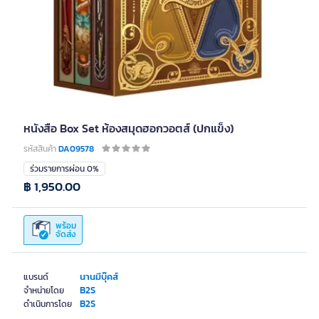
หนังสือ Box Set ห้องสมุดฮอกวอตส์ (ปกแข็ง)
รหัสสินค้า
DA09578
ร่วมรายการผ่อน 0%
฿ 1,950.00
พร้อม
จัดส่ง
นานมีบุ๊คส์
แบรนด์
B2S
จำหน่ายโดย
B2S
ดำเนินการโดย