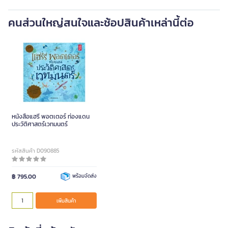
คนส่วนใหญ่สนใจและช้อปสินค้าเหล่านี้ต่อ
หนังสือแฮรี่ พอตเตอร์ ท่องแดน
ประวัติศาสตร์เวทมนตร์
รหัสสินค้า D090885
฿ 795.00
พร้อมจัดส่ง
เพิ่มสินค้า