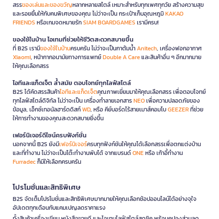
สรร
ของเล่นและของขวัญ
หลากหลายสไตล์ เหมาะสำหรับทุกเพศทุกวัย สร้างความสุข
และรอยยิ้มให้กับคนพิเศษของคุณ ไม่ว่าจะเป็น กระเป๋าเก็บอุณหภูมิ
KAKAO
FRIENDS
หรือเกมจดหมายรัก
SIAM BOARDGAMES
เรามีครบ!
ของใช้ในบ้าน ไอเทมที่ช่วยให้ชีวิตสะดวกสบายขึ้น
ที่ B2S เรามี
ของใช้ในบ้าน
ครบครัน ไม่ว่าจะเป็นกาต้มน้ำ
Anitech
, เครื่องฟอกอากาศ
Xiaomi
, หน้ากากอนามัยทางการแพทย์
Double A Care
และสินค้าอื่น ๆ อีกมากมาย
ให้คุณเลือกสรร
ไอทีและแก็ดเจ็ต ล้ำสมัย ตอบโจทย์ทุกไลฟ์สไตล์
B2S ได้คัดสรรสินค้า
ไอทีและแก็ดเจ็ต
คุณภาพเยี่ยมมาให้คุณเลือกสรร เพื่อตอบโจทย์
ทุกไลฟ์สไตล์ดิจิทัล ไม่ว่าจะเป็น เครื่องทำลายเอกสาร
NEO
เพื่อความปลอดภัยของ
ข้อมูล, เอ็กซ์เทอนัลฮาร์ดดิสก์
WD
, หรือ คีย์บอร์ดไร้สายเมาส์คอมโบ
GEEZER
ที่ช่วย
ให้การทำงานของคุณสะดวกสบายยิ่งขึ้น
เฟอร์นิเจอร์ดีไซน์ครบฟังก์ชั่น
นอกจากนี้ B2S ยังมี
เฟอร์นิเจอร์
ครบทุกฟังก์ชันให้คุณได้เลือกสรรเพื่อตกแต่งบ้าน
และที่ทำงาน ไม่ว่าจะเป็นโต๊ะทำงานพับได้ จากแบรนด์
ONE
หรือ เก้าอี้ทำงาน
Furradec
ก็มีให้เลือกครบครัน
โปรโมชั่นและสิทธิพิเศษ
B2S จัดเต็มโปรโมชั่นและสิทธิพิเศษมากมายให้คุณเลือกช้อปออนไลน์ได้อย่างจุใจ
อัปเดตทุกเดือนกับแคมเปญลดราคาแรง
ทั้งสินค้าเครื่องเขียน หนังสือขายดี และไอเทมไลฟ์สไตล์สุดชิค พร้อมคูปองส่วนลด