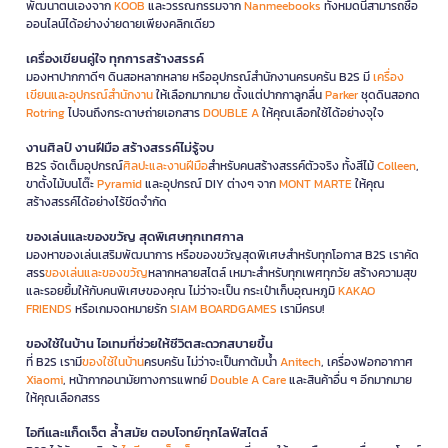
พัฒนาตนเองจาก
KOOB
และวรรณกรรมจาก
Nanmeebooks
ทั้งหมดนี้สามารถซื้อ
ออนไลน์ได้อย่างง่ายดายเพียงคลิกเดียว
เครื่องเขียนคู่ใจ ทุกการสร้างสรรค์
มองหาปากกาดีๆ ดินสอหลากหลาย หรืออุปกรณ์สำนักงานครบครัน B2S มี
เครื่อง
เขียนและอุปกรณ์สำนักงาน
ให้เลือกมากมาย ตั้งแต่ปากกาลูกลื่น
Parker
ชุดดินสอกด
Rotring
ไปจนถึงกระดาษถ่ายเอกสาร
DOUBLE A
ให้คุณเลือกใช้ได้อย่างจุใจ
งานศิลป์ งานฝีมือ สร้างสรรค์ไม่รู้จบ
B2S จัดเต็มอุปกรณ์
ศิลปะและงานฝีมือ
สำหรับคนสร้างสรรค์ตัวจริง ทั้งสีไม้
Colleen
,
ขาตั้งไม้บนโต๊ะ
Pyramid
และอุปกรณ์ DIY ต่างๆ จาก
MONT MARTE
ให้คุณ
สร้างสรรค์ได้อย่างไร้ขีดจำกัด
ของเล่นและของขวัญ สุดพิเศษทุกเทศกาล
มองหาของเล่นเสริมพัฒนาการ หรือของขวัญสุดพิเศษสำหรับทุกโอกาส B2S เราคัด
สรร
ของเล่นและของขวัญ
หลากหลายสไตล์ เหมาะสำหรับทุกเพศทุกวัย สร้างความสุข
และรอยยิ้มให้กับคนพิเศษของคุณ ไม่ว่าจะเป็น กระเป๋าเก็บอุณหภูมิ
KAKAO
FRIENDS
หรือเกมจดหมายรัก
SIAM BOARDGAMES
เรามีครบ!
ของใช้ในบ้าน ไอเทมที่ช่วยให้ชีวิตสะดวกสบายขึ้น
ที่ B2S เรามี
ของใช้ในบ้าน
ครบครัน ไม่ว่าจะเป็นกาต้มน้ำ
Anitech
, เครื่องฟอกอากาศ
Xiaomi
, หน้ากากอนามัยทางการแพทย์
Double A Care
และสินค้าอื่น ๆ อีกมากมาย
ให้คุณเลือกสรร
ไอทีและแก็ดเจ็ต ล้ำสมัย ตอบโจทย์ทุกไลฟ์สไตล์