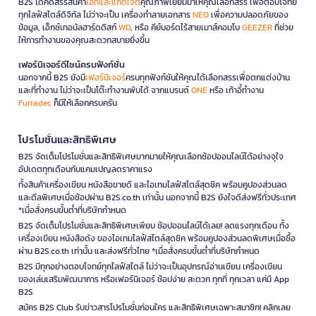
B2S ได้คัดสรรสินค้า
ไอทีและแก็ดเจ็ต
คุณภาพเยี่ยมมาให้คุณเลือกสรร เพื่อตอบโจทย์
ทุกไลฟ์สไตล์ดิจิทัล ไม่ว่าจะเป็น เครื่องทำลายเอกสาร
NEO
เพื่อความปลอดภัยของ
ข้อมูล, เอ็กซ์เทอนัลฮาร์ดดิสก์
WD
, หรือ คีย์บอร์ดไร้สายเมาส์คอมโบ
GEEZER
ที่ช่วย
ให้การทำงานของคุณสะดวกสบายยิ่งขึ้น
เฟอร์นิเจอร์ดีไซน์ครบฟังก์ชั่น
นอกจากนี้ B2S ยังมี
เฟอร์นิเจอร์
ครบทุกฟังก์ชันให้คุณได้เลือกสรรเพื่อตกแต่งบ้าน
และที่ทำงาน ไม่ว่าจะเป็นโต๊ะทำงานพับได้ จากแบรนด์
ONE
หรือ เก้าอี้ทำงาน
Furradec
ก็มีให้เลือกครบครัน
โปรโมชั่นและสิทธิพิเศษ
B2S จัดเต็มโปรโมชั่นและสิทธิพิเศษมากมายให้คุณเลือกช้อปออนไลน์ได้อย่างจุใจ
อัปเดตทุกเดือนกับแคมเปญลดราคาแรง
ทั้งสินค้าเครื่องเขียน หนังสือขายดี และไอเทมไลฟ์สไตล์สุดชิค พร้อมคูปองส่วนลด
และดีลพิเศษเมื่อช้อปผ่าน B2S.co.th เท่านั้น นอกจากนี้ B2S ยังใจดีส่งฟรีทั่วประเทศ
*เมื่อสั่งครบขั้นต่ำที่บริษัทกำหนด
B2S จัดเต็มโปรโมชั่นและสิทธิพิเศษเพียบ ช้อปออนไลน์ได้เลย! ลดแรงทุกเดือน ทั้ง
เครื่องเขียน หนังสือดัง ของไอเทมไลฟ์สไตล์สุดชิค พร้อมคูปองส่วนลดพิเศษเมื่อซื้อ
ผ่าน B2S.co.th เท่านั้น และส่งฟรีทั่วไทย *เมื่อสั่งครบขั้นต่ำที่บริษัทกำหนด
B2S มีทุกอย่างตอบโจทย์ทุกไลฟ์สไตล์ ไม่ว่าจะเป็นอุปกรณ์อ่านเขียน เครื่องเขียน
ของเล่นเสริมพัฒนาการ หรือเฟอร์นิเจอร์ ช้อปง่าย สะดวก ทุกที่ ทุกเวลา แค่มี App
B2S
สมัคร B2S Club รับข่าวสารโปรโมชั่นก่อนใคร และสิทธิพิเศษเฉพาะสมาชิก! คลิกเลย