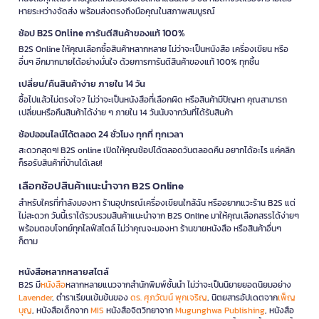
หายระหว่างจัดส่ง พร้อมส่งตรงถึงมือคุณในสภาพสมบูรณ์
ช้อป B2S Online การันตีสินค้าของแท้ 100%
B2S Online ให้คุณเลือกซื้อสินค้าหลากหลาย ไม่ว่าจะเป็นหนังสือ เครื่องเขียน หรือ
อื่นๆ อีกมากมายได้อย่างมั่นใจ ด้วยการการันตีสินค้าของแท้ 100% ทุกชิ้น
เปลี่ยน/คืนสินค้าง่าย ภายใน 14 วัน
ซื้อไปแล้วไม่ตรงใจ? ไม่ว่าจะเป็นหนังสือที่เลือกผิด หรือสินค้ามีปัญหา คุณสามารถ
เปลี่ยนหรือคืนสินค้าได้ง่าย ๆ ภายใน 14 วันนับจากวันที่ได้รับสินค้า
ช้อปออนไลน์ได้ตลอด 24 ชั่วโมง ทุกที่ ทุกเวลา
สะดวกสุดๆ! B2S online เปิดให้คุณช้อปได้ตลอดวันตลอดคืน อยากได้อะไร แค่คลิก
ก็รอรับสินค้าที่บ้านได้เลย!
เลือกช้อปสินค้าแนะนำจาก B2S Online
สำหรับใครที่กำลังมองหา ร้านอุปกรณ์เครื่องเขียนใกล้ฉัน หรืออยากแวะร้าน B2S แต่
ไม่สะดวก วันนี้เราได้รวบรวมสินค้าแนะนำจาก B2S Online มาให้คุณเลือกสรรได้ง่ายๆ
พร้อมตอบโจทย์ทุกไลฟ์สไตล์ ไม่ว่าคุณจะมองหา ร้านขายหนังสือ หรือสินค้าอื่นๆ
ก็ตาม
หนังสือหลากหลายสไตล์
B2S มี
หนังสือ
หลากหลายแนวจากสำนักพิมพ์ชั้นนำ ไม่ว่าจะเป็นนิยายยอดนิยมอย่าง
Lavender
, ตำราเรียนเข้มข้นของ
ดร. ศุภวัฒน์ พุกเจริญ
, นิตยสารอัปเดตจาก
เพ็ญ
บุญ
, หนังสือเด็กจาก
MIS
หนังสือจิตวิทยาจาก
Mugunghwa Publishing
, หนังสือ