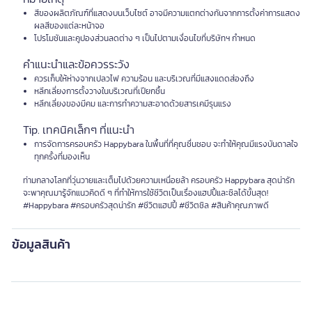
สีของผลิตภัณฑ์ที่แสดงบนเว็บไซต์ อาจมีความแตกต่างกันจากการตั้งค่าการแสดง
ผลสีของแต่ละหน้าจอ
โปรโมชันและคูปองส่วนลดต่าง ๆ เป็นไปตามเงื่อนไขที่บริษัทฯ กำหนด
คำแนะนำและข้อควรระวัง
ควรเก็บให้ห่างจากเปลวไฟ ความร้อน และบริเวณที่มีแสงแดดส่องถึง
หลีกเลี่ยงการตั้งวางในบริเวณที่เปียกชื้น
หลีกเลี่ยงของมีคม และการทำความสะอาดด้วยสารเคมีรุนแรง
Tip. เทคนิคเล็กๆ ที่แนะนำ
การจัดการครอบครัว Happybara ในพื้นที่ที่คุณชื่นชอบ จะทำให้คุณมีแรงบันดาลใจ
ทุกครั้งที่มองเห็น
ท่ามกลางโลกที่วุ่นวายและเต็มไปด้วยความเหนื่อยล้า ครอบครัว Happybara สุดน่ารัก
จะพาคุณมารู้จักแนวคิดดี ๆ ที่ทำให้การใช้ชีวิตเป็นเรื่องแฮปปี้และชิลได้ขั้นสุด!
#Happybara #ครอบครัวสุดน่ารัก #ชีวิตแฮปปี้ #ชีวิตชิล #สินค้าคุณภาพดี
ข้อมูลสินค้า