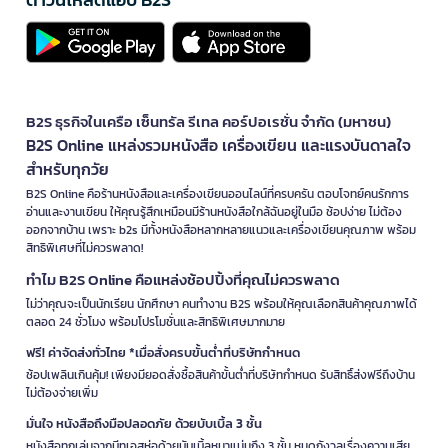
B2S ธุรกิจในเครือ เซ็นทรัล รีเทล คอร์ปอเรชั่น จำกัด (มหาชน)
B2S Online แหล่งรวมหนังสือ เครื่องเขียน และแรงบันดาลใจ
สำหรับทุกวัย
B2S Online คือร้านหนังสือและเครื่องเขียนออนไลน์ที่ครบครัน ตอบโจทย์คนรักการ
อ่านและงานเขียน ให้คุณรู้สึกเหมือนมีร้านหนังสือใกล้ฉันอยู่ในมือ ช้อปง่าย ไม่ต้อง
ออกจากบ้าน เพราะ b2s มีทั้งหนังสือหลากหลายแนวและเครื่องเขียนคุณภาพ พร้อม
สิทธิพิเศษที่ไม่ควรพลาด!
ทำไม B2S Online คือแหล่งช้อปปิ้งที่คุณไม่ควรพลาด
ไม่ว่าคุณจะเป็นนักเรียน นักศึกษา คนทำงาน B2S พร้อมให้คุณเลือกสินค้าคุณภาพได้
ตลอด 24 ชั่วโมง พร้อมโปรโมชั่นและสิทธิพิเศษมากมาย
ฟรี! ค่าจัดส่งทั่วไทย *เมื่อสั่งครบขั้นต่ำที่บริษัทกำหนด
ช้อปเพลินเกินคุ้ม! เพียงมียอดสั่งซื้อสินค้าขั้นต่ำที่บริษัทกำหนด รับสิทธิ์ส่งฟรีถึงบ้าน
ไม่ต้องจ่ายเพิ่ม
มั่นใจ หนังสือถึงมือปลอดภัย ด้วยบับเบิ้ล 3 ชั้น
หนังสือทุกเล่มจากบีทูเอสห่อด้วยบับเบิ้ลหนาแน่นถึง 3 ชั้น หมดกังวลเรื่องความเสีย