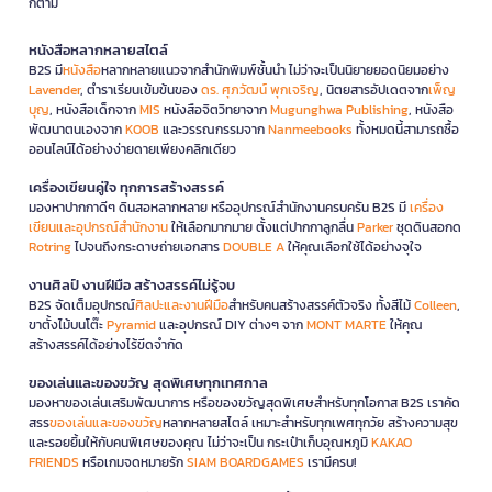
ก็ตาม
หนังสือหลากหลายสไตล์
B2S มี
หนังสือ
หลากหลายแนวจากสำนักพิมพ์ชั้นนำ ไม่ว่าจะเป็นนิยายยอดนิยมอย่าง
Lavender
, ตำราเรียนเข้มข้นของ
ดร. ศุภวัฒน์ พุกเจริญ
, นิตยสารอัปเดตจาก
เพ็ญ
บุญ
, หนังสือเด็กจาก
MIS
หนังสือจิตวิทยาจาก
Mugunghwa Publishing
, หนังสือ
พัฒนาตนเองจาก
KOOB
และวรรณกรรมจาก
Nanmeebooks
ทั้งหมดนี้สามารถซื้อ
ออนไลน์ได้อย่างง่ายดายเพียงคลิกเดียว
เครื่องเขียนคู่ใจ ทุกการสร้างสรรค์
มองหาปากกาดีๆ ดินสอหลากหลาย หรืออุปกรณ์สำนักงานครบครัน B2S มี
เครื่อง
เขียนและอุปกรณ์สำนักงาน
ให้เลือกมากมาย ตั้งแต่ปากกาลูกลื่น
Parker
ชุดดินสอกด
Rotring
ไปจนถึงกระดาษถ่ายเอกสาร
DOUBLE A
ให้คุณเลือกใช้ได้อย่างจุใจ
งานศิลป์ งานฝีมือ สร้างสรรค์ไม่รู้จบ
B2S จัดเต็มอุปกรณ์
ศิลปะและงานฝีมือ
สำหรับคนสร้างสรรค์ตัวจริง ทั้งสีไม้
Colleen
,
ขาตั้งไม้บนโต๊ะ
Pyramid
และอุปกรณ์ DIY ต่างๆ จาก
MONT MARTE
ให้คุณ
สร้างสรรค์ได้อย่างไร้ขีดจำกัด
ของเล่นและของขวัญ สุดพิเศษทุกเทศกาล
มองหาของเล่นเสริมพัฒนาการ หรือของขวัญสุดพิเศษสำหรับทุกโอกาส B2S เราคัด
สรร
ของเล่นและของขวัญ
หลากหลายสไตล์ เหมาะสำหรับทุกเพศทุกวัย สร้างความสุข
และรอยยิ้มให้กับคนพิเศษของคุณ ไม่ว่าจะเป็น กระเป๋าเก็บอุณหภูมิ
KAKAO
FRIENDS
หรือเกมจดหมายรัก
SIAM BOARDGAMES
เรามีครบ!