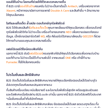
ของใช้ในบ้าน ไอเทมที่ช่วยให้ชีวิตสะดวกสบายขึ้น
ที่ B2S เรามี
ของใช้ในบ้าน
ครบครัน ไม่ว่าจะเป็นกาต้มน้ำ
Anitech
, เครื่องฟอกอากาศ
Xiaomi
, หน้ากากอนามัยทางการแพทย์
Double A Care
และสินค้าอื่น ๆ อีกมากมาย
ให้คุณเลือกสรร
ไอทีและแก็ดเจ็ต ล้ำสมัย ตอบโจทย์ทุกไลฟ์สไตล์
B2S ได้คัดสรรสินค้า
ไอทีและแก็ดเจ็ต
คุณภาพเยี่ยมมาให้คุณเลือกสรร เพื่อตอบโจทย์
ทุกไลฟ์สไตล์ดิจิทัล ไม่ว่าจะเป็น เครื่องทำลายเอกสาร
NEO
เพื่อความปลอดภัยของ
ข้อมูล, เอ็กซ์เทอนัลฮาร์ดดิสก์
WD
, หรือ คีย์บอร์ดไร้สายเมาส์คอมโบ
GEEZER
ที่ช่วย
ให้การทำงานของคุณสะดวกสบายยิ่งขึ้น
เฟอร์นิเจอร์ดีไซน์ครบฟังก์ชั่น
นอกจากนี้ B2S ยังมี
เฟอร์นิเจอร์
ครบทุกฟังก์ชันให้คุณได้เลือกสรรเพื่อตกแต่งบ้าน
และที่ทำงาน ไม่ว่าจะเป็นโต๊ะทำงานพับได้ จากแบรนด์
ONE
หรือ เก้าอี้ทำงาน
Furradec
ก็มีให้เลือกครบครัน
โปรโมชั่นและสิทธิพิเศษ
B2S จัดเต็มโปรโมชั่นและสิทธิพิเศษมากมายให้คุณเลือกช้อปออนไลน์ได้อย่างจุใจ
อัปเดตทุกเดือนกับแคมเปญลดราคาแรง
ทั้งสินค้าเครื่องเขียน หนังสือขายดี และไอเทมไลฟ์สไตล์สุดชิค พร้อมคูปองส่วนลด
และดีลพิเศษเมื่อช้อปผ่าน B2S.co.th เท่านั้น นอกจากนี้ B2S ยังใจดีส่งฟรีทั่วประเทศ
*เมื่อสั่งครบขั้นต่ำที่บริษัทกำหนด
B2S จัดเต็มโปรโมชั่นและสิทธิพิเศษเพียบ ช้อปออนไลน์ได้เลย! ลดแรงทุกเดือน ทั้ง