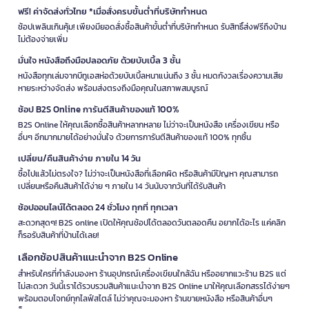
ฟรี! ค่าจัดส่งทั่วไทย *เมื่อสั่งครบขั้นต่ำที่บริษัทกำหนด
ช้อปเพลินเกินคุ้ม! เพียงมียอดสั่งซื้อสินค้าขั้นต่ำที่บริษัทกำหนด รับสิทธิ์ส่งฟรีถึงบ้าน
ไม่ต้องจ่ายเพิ่ม
มั่นใจ หนังสือถึงมือปลอดภัย ด้วยบับเบิ้ล 3 ชั้น
หนังสือทุกเล่มจากบีทูเอสห่อด้วยบับเบิ้ลหนาแน่นถึง 3 ชั้น หมดกังวลเรื่องความเสีย
หายระหว่างจัดส่ง พร้อมส่งตรงถึงมือคุณในสภาพสมบูรณ์
ช้อป B2S Online การันตีสินค้าของแท้ 100%
B2S Online ให้คุณเลือกซื้อสินค้าหลากหลาย ไม่ว่าจะเป็นหนังสือ เครื่องเขียน หรือ
อื่นๆ อีกมากมายได้อย่างมั่นใจ ด้วยการการันตีสินค้าของแท้ 100% ทุกชิ้น
เปลี่ยน/คืนสินค้าง่าย ภายใน 14 วัน
ซื้อไปแล้วไม่ตรงใจ? ไม่ว่าจะเป็นหนังสือที่เลือกผิด หรือสินค้ามีปัญหา คุณสามารถ
เปลี่ยนหรือคืนสินค้าได้ง่าย ๆ ภายใน 14 วันนับจากวันที่ได้รับสินค้า
ช้อปออนไลน์ได้ตลอด 24 ชั่วโมง ทุกที่ ทุกเวลา
สะดวกสุดๆ! B2S online เปิดให้คุณช้อปได้ตลอดวันตลอดคืน อยากได้อะไร แค่คลิก
ก็รอรับสินค้าที่บ้านได้เลย!
เลือกช้อปสินค้าแนะนำจาก B2S Online
สำหรับใครที่กำลังมองหา ร้านอุปกรณ์เครื่องเขียนใกล้ฉัน หรืออยากแวะร้าน B2S แต่
ไม่สะดวก วันนี้เราได้รวบรวมสินค้าแนะนำจาก B2S Online มาให้คุณเลือกสรรได้ง่ายๆ
พร้อมตอบโจทย์ทุกไลฟ์สไตล์ ไม่ว่าคุณจะมองหา ร้านขายหนังสือ หรือสินค้าอื่นๆ