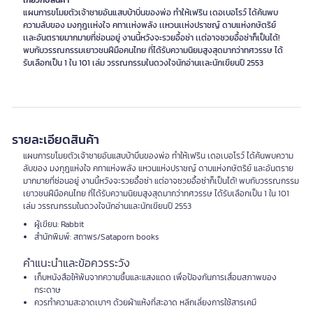
เกี่ยวกับสินค้า
แผนการขโมยตัวเจ้าชายอันแสบบ้าบิ่นของพ่อ ทำให้เฟริน เดอเบอโรว์ ได้ค้นพบ
ความลับของ มงกุฎเเห่งใจ คทาเเห่งพลัง เเหวนเเห่งปราชญ์ ดาบแห่งกษัตริย์
เเละอันตรายมากมายที่ซ่อนอยู่ งานนี้หวังจะรวยอื้อซ่า เเต่อาจซวยอื้อซ่าก็เป็นได้!
พบกับวรรณกรรมเยาวชนฝีมือคนไทย ที่ได้รับความนิยมสูงสุดมากว่าทศวรรษ ได้
รับเลือกเป็น 1 ใน 101 เล่ม วรรณกรรมในดวงใจนักอ่านเเละนักเขียนปี 2553
รายละเอียดสินค้า
แผนการขโมยตัวเจ้าชายอันแสบบ้าบิ่นของพ่อ ทำให้เฟริน เดอเบอโรว์ ได้ค้นพบความ
ลับของ มงกุฎแห่งใจ คทาแห่งพลัง แหวนแห่งปราชญ์ ดาบแห่งกษัตริย์ และอันตราย
มากมายที่ซ่อนอยู่ งานนี้หวังจะรวยอื้อซ่า แต่อาจซวยอื้อซ่าก็เป็นได้! พบกับวรรณกรรม
เยาวชนฝีมือคนไทย ที่ได้รับความนิยมสูงสุดมากว่าทศวรรษ ได้รับเลือกเป็น 1 ใน 101
เล่ม วรรณกรรมในดวงใจนักอ่านและนักเขียนปี 2553
ผู้เขียน: Rabbit
สำนักพิมพ์: สถาพร/Sataporn books
คำแนะนำและข้อควรระวัง
เก็บหนังสือให้พ้นจากความชื้นและแสงแดด เพื่อป้องกันการเสื่อมสภาพของ
กระดาษ
ควรทำความสะอาดเบาๆ ด้วยผ้าแห้งที่สะอาด หลีกเลี่ยงการใช้สารเคมี