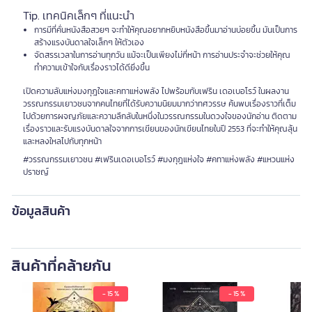
Tip. เทคนิคเล็กๆ ที่แนะนำ
การมีที่คั่นหนังสือสวยๆ จะทำให้คุณอยากหยิบหนังสือขึ้นมาอ่านบ่อยขึ้น มันเป็นการ
สร้างแรงบันดาลใจเล็กๆ ให้ตัวเอง
จัดสรรเวลาในการอ่านทุกวัน แม้จะเป็นเพียงไม่กี่หน้า การอ่านประจำจะช่วยให้คุณ
ทำความเข้าใจกับเรื่องราวได้ดียิ่งขึ้น
เปิดความลับแห่งมงกุฎใจและคทาแห่งพลัง ไปพร้อมกับเฟริน เดอเบอโรว์ ในผลงาน
วรรณกรรมเยาวชนจากคนไทยที่ได้รับความนิยมมากว่าทศวรรษ ค้นพบเรื่องราวที่เต็ม
ไปด้วยการผจญภัยและความลึกลับในหนึ่งในวรรณกรรมในดวงใจของนักอ่าน ติดตาม
เรื่องราวและรับแรงบันดาลใจจากการเขียนของนักเขียนไทยในปี 2553 ที่จะทำให้คุณลุ้น
และหลงใหลไปกับทุกหน้า
#วรรณกรรมเยาวชน #เฟรินเดอเบอโรว์ #มงกุฎแห่งใจ #คทาแห่งพลัง #แหวนแห่ง
ปราชญ์
ข้อมูลสินค้า
สินค้าที่คล้ายกัน
- 15 %
- 15 %