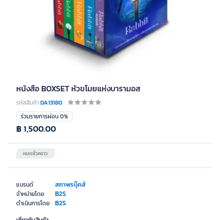
หนังสือ BOXSET หัวขโมยแห่งบารามอส
รหัสสินค้า
DA13180
ร่วมรายการผ่อน 0%
฿ 1,500.00
หมดชั่วคราว
สถาพรบุ๊คส์
แบรนด์
B2S
จำหน่ายโดย
B2S
ดำเนินการโดย