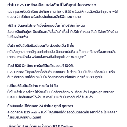
ทำไม B2S Online คือแหล่งช้อปปิ้งที่คุณไม่ควรพลาด
ไม่ว่าคุณจะเป็นนักเรียน นักศึกษา คนทำงาน B2S พร้อมให้คุณเลือกสินค้าคุณภาพได้
ตลอด 24 ชั่วโมง พร้อมโปรโมชั่นและสิทธิพิเศษมากมาย
ฟรี! ค่าจัดส่งทั่วไทย *เมื่อสั่งครบขั้นต่ำที่บริษัทกำหนด
ช้อปเพลินเกินคุ้ม! เพียงมียอดสั่งซื้อสินค้าขั้นต่ำที่บริษัทกำหนด รับสิทธิ์ส่งฟรีถึงบ้าน
ไม่ต้องจ่ายเพิ่ม
มั่นใจ หนังสือถึงมือปลอดภัย ด้วยบับเบิ้ล 3 ชั้น
หนังสือทุกเล่มจากบีทูเอสห่อด้วยบับเบิ้ลหนาแน่นถึง 3 ชั้น หมดกังวลเรื่องความเสีย
หายระหว่างจัดส่ง พร้อมส่งตรงถึงมือคุณในสภาพสมบูรณ์
ช้อป B2S Online การันตีสินค้าของแท้ 100%
B2S Online ให้คุณเลือกซื้อสินค้าหลากหลาย ไม่ว่าจะเป็นหนังสือ เครื่องเขียน หรือ
อื่นๆ อีกมากมายได้อย่างมั่นใจ ด้วยการการันตีสินค้าของแท้ 100% ทุกชิ้น
เปลี่ยน/คืนสินค้าง่าย ภายใน 14 วัน
ซื้อไปแล้วไม่ตรงใจ? ไม่ว่าจะเป็นหนังสือที่เลือกผิด หรือสินค้ามีปัญหา คุณสามารถ
เปลี่ยนหรือคืนสินค้าได้ง่าย ๆ ภายใน 14 วันนับจากวันที่ได้รับสินค้า
ช้อปออนไลน์ได้ตลอด 24 ชั่วโมง ทุกที่ ทุกเวลา
สะดวกสุดๆ! B2S online เปิดให้คุณช้อปได้ตลอดวันตลอดคืน อยากได้อะไร แค่คลิก
ก็รอรับสินค้าที่บ้านได้เลย!
เลือกช้อปสินค้าแนะนำจาก B2S Online