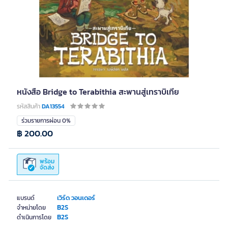
หนังสือ Bridge to Terabithia สะพานสู่เทราบิเทีย
รหัสสินค้า
DA13554
ร่วมรายการผ่อน 0%
฿ 200.00
พร้อม
จัดส่ง
เวิร์ด วอนเดอร์
แบรนด์
B2S
จำหน่ายโดย
B2S
ดำเนินการโดย