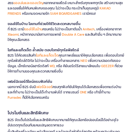
สรร
ของเล่นและของขวัญ
หลากหลายสไตล์ เหมาะสำหรับทุกเพศทุกวัย สร้างความสุข
และรอยยิ้มให้กับคนพิเศษของคุณ ไม่ว่าจะเป็น กระเป๋าเก็บอุณหภูมิ
KAKAO
FRIENDS
หรือเกมจดหมายรัก
SIAM BOARDGAMES
เรามีครบ!
ของใช้ในบ้าน ไอเทมที่ช่วยให้ชีวิตสะดวกสบายขึ้น
ที่ B2S เรามี
ของใช้ในบ้าน
ครบครัน ไม่ว่าจะเป็นกาต้มน้ำ
Anitech
, เครื่องฟอกอากาศ
Xiaomi
, หน้ากากอนามัยทางการแพทย์
Double A Care
และสินค้าอื่น ๆ อีกมากมาย
ให้คุณเลือกสรร
ไอทีและแก็ดเจ็ต ล้ำสมัย ตอบโจทย์ทุกไลฟ์สไตล์
B2S ได้คัดสรรสินค้า
ไอทีและแก็ดเจ็ต
คุณภาพเยี่ยมมาให้คุณเลือกสรร เพื่อตอบโจทย์
ทุกไลฟ์สไตล์ดิจิทัล ไม่ว่าจะเป็น เครื่องทำลายเอกสาร
NEO
เพื่อความปลอดภัยของ
ข้อมูล, เอ็กซ์เทอนัลฮาร์ดดิสก์
WD
, หรือ คีย์บอร์ดไร้สายเมาส์คอมโบ
GEEZER
ที่ช่วย
ให้การทำงานของคุณสะดวกสบายยิ่งขึ้น
เฟอร์นิเจอร์ดีไซน์ครบฟังก์ชั่น
นอกจากนี้ B2S ยังมี
เฟอร์นิเจอร์
ครบทุกฟังก์ชันให้คุณได้เลือกสรรเพื่อตกแต่งบ้าน
และที่ทำงาน ไม่ว่าจะเป็นโต๊ะทำงานพับได้ จากแบรนด์
ONE
หรือ เก้าอี้ทำงาน
Furradec
ก็มีให้เลือกครบครัน
โปรโมชั่นและสิทธิพิเศษ
B2S จัดเต็มโปรโมชั่นและสิทธิพิเศษมากมายให้คุณเลือกช้อปออนไลน์ได้อย่างจุใจ
อัปเดตทุกเดือนกับแคมเปญลดราคาแรง
ทั้งสินค้าเครื่องเขียน หนังสือขายดี และไอเทมไลฟ์สไตล์สุดชิค พร้อมคูปองส่วนลด