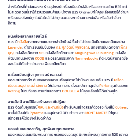
สำหรับใครที่กำลังมองหา ร้านอุปกรณ์เครื่องเขียนใกล้ฉัน หรืออยากแวะร้าน B2S แต่
ไม่สะดวก วันนี้เราได้รวบรวมสินค้าแนะนำจาก B2S Online มาให้คุณเลือกสรรได้ง่ายๆ
พร้อมตอบโจทย์ทุกไลฟ์สไตล์ ไม่ว่าคุณจะมองหา ร้านขายหนังสือ หรือสินค้าอื่นๆ
ก็ตาม
หนังสือหลากหลายสไตล์
B2S มี
หนังสือ
หลากหลายแนวจากสำนักพิมพ์ชั้นนำ ไม่ว่าจะเป็นนิยายยอดนิยมอย่าง
Lavender
, ตำราเรียนเข้มข้นของ
ดร. ศุภวัฒน์ พุกเจริญ
, นิตยสารอัปเดตจาก
เพ็ญ
บุญ
, หนังสือเด็กจาก
MIS
หนังสือจิตวิทยาจาก
Mugunghwa Publishing
, หนังสือ
พัฒนาตนเองจาก
KOOB
และวรรณกรรมจาก
Nanmeebooks
ทั้งหมดนี้สามารถซื้อ
ออนไลน์ได้อย่างง่ายดายเพียงคลิกเดียว
เครื่องเขียนคู่ใจ ทุกการสร้างสรรค์
มองหาปากกาดีๆ ดินสอหลากหลาย หรืออุปกรณ์สำนักงานครบครัน B2S มี
เครื่อง
เขียนและอุปกรณ์สำนักงาน
ให้เลือกมากมาย ตั้งแต่ปากกาลูกลื่น
Parker
ชุดดินสอกด
Rotring
ไปจนถึงกระดาษถ่ายเอกสาร
DOUBLE A
ให้คุณเลือกใช้ได้อย่างจุใจ
งานศิลป์ งานฝีมือ สร้างสรรค์ไม่รู้จบ
B2S จัดเต็มอุปกรณ์
ศิลปะและงานฝีมือ
สำหรับคนสร้างสรรค์ตัวจริง ทั้งสีไม้
Colleen
,
ขาตั้งไม้บนโต๊ะ
Pyramid
และอุปกรณ์ DIY ต่างๆ จาก
MONT MARTE
ให้คุณ
สร้างสรรค์ได้อย่างไร้ขีดจำกัด
ของเล่นและของขวัญ สุดพิเศษทุกเทศกาล
มองหาของเล่นเสริมพัฒนาการ หรือของขวัญสุดพิเศษสำหรับทุกโอกาส B2S เราคัด