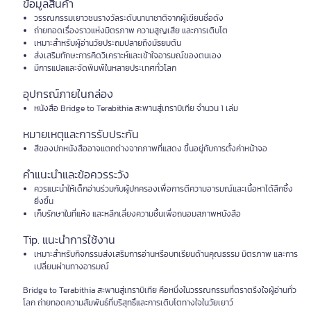
ข้อมูลสินค้า
วรรณกรรมเยาวชนรางวัลระดับนานาชาติจากผู้เขียนชื่อดัง
ถ่ายทอดเรื่องราวแห่งมิตรภาพ ความสูญเสีย และการเติบโต
เหมาะสำหรับผู้อ่านวัยประถมปลายถึงมัธยมต้น
ส่งเสริมทักษะการคิดวิเคราะห์และเข้าใจอารมณ์ของตนเอง
มีการแปลและจัดพิมพ์ในหลายประเทศทั่วโลก
อุปกรณ์ภายในกล่อง
หนังสือ Bridge to Terabithia สะพานสู่เทราบิเทีย จำนวน 1 เล่ม
หมายเหตุและการรับประกัน
สีของปกหนังสืออาจแตกต่างจากภาพที่แสดง ขึ้นอยู่กับการตั้งค่าหน้าจอ
คำแนะนำและข้อควรระวัง
ควรแนะนำให้เด็กอ่านร่วมกับผู้ปกครองเพื่อการตีความอารมณ์และเนื้อหาได้ลึกซึ้ง
ยิ่งขึ้น
เก็บรักษาในที่แห้ง และหลีกเลี่ยงความชื้นเพื่อถนอมสภาพหนังสือ
Tip. แนะนำการใช้งาน
เหมาะสำหรับกิจกรรมส่งเสริมการอ่านหรือบทเรียนด้านคุณธรรม มิตรภาพ และการ
เปลี่ยนผ่านทางอารมณ์
Bridge to Terabithia สะพานสู่เทราบิเทีย คือหนึ่งในวรรณกรรมที่ตราตรึงใจผู้อ่านทั่ว
โลก ถ่ายทอดความสัมพันธ์ที่บริสุทธิ์และการเติบโตทางใจในวัยเยาว์