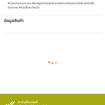
#วรรณกรรมเยาวชน #BridgeToTerabithia #แคทเทอรีนเพเตอร์สัน #หนังสือ
มิตรภาพ #หนังสือสะเทือนใจ
ข้อมูลสินค้า
การันตีของแท้