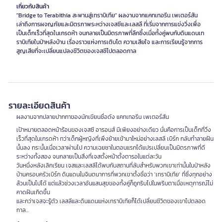
เกี่ยวกับสินค้า
"Bridge to Terabithia สะพานสู่เทราบิเทีย" ผลงานจากแคทเทอรีน เพเตอร์สัน
เล่าถึงการผจญภัยและมิตรภาพระหว่างเจสซีและเลสลี ที่เริ่มจากการแข่งวิ่งเพื่อ
เป็นเด็กเร็วที่สุดในเกรดห้า จนกลายเป็นมิตรภาพที่ลึกซึ้งเมื่อทั้งคู่พบกับดินแดนเท
ราบิเทียในป่าหลังบ้าน เรื่องราวแห่งการเติบโต ความเสียใจ และการเรียนรู้จากการ
สูญเสียที่จะเปลี่ยนแปลงชีวิตของเจสซีไปตลอดกาล
รายละเอียดสินค้า
ผลงานจากปลายปากกาของนักเขียนชื่อดัง แคทเทอรีน เพเตอร์สัน
เป้าหมายตลอดหน้าร้อนของเจสซี อารอนส์ มีเพียงอย่างเดียว นั่นคือการเป็นเด็กที่วิ่ง
เร็วที่สุดในเกรดห้า ทว่าเด็กผู้หญิงที่เพิ่งย้ายเข้ามาใหม่อย่างเลสลี เบิร์ก กลับทำลายฝัน
นั้นลง กระนั้นเมื่อเวลาผ่านไป ความเฉยชาในตอนแรกได้แปรเปลี่ยนเป็นมิตรภาพที่ดี
ระหว่างทั้งสอง จนกลายเป็นสิ่งที่เจสตั้งหน้าตั้งตารอในแต่ละวัน
วันหนึ่งหลังเลิกเรียน เจสและเลสลีได้พบกับสถานที่ลับสำหรับพวกเขาเท่านั้นในป่าหลัง
บ้านครอบครัวเบิร์ก ดินแดนในจินตนาการที่พวกเขาตั้งชื่อว่า ‘เทราบิเทีย’ ที่ซึ่งทุกอย่าง
ล้วนเป็นไปได้ แต่แล้วช่วงเวลาอันแสนสุขของทั้งคู่ก็ถูกริบไปในพริบตาเมื่อเหตุการณ์ไม่
คาดฝันเกิดขึ้น
และกว่าเจสจะรู้ตัว เลสลีและดินแดนแห่งเทราบิเทียก็ได้เปลี่ยนชีวิตของเขาไปตลอด
กาล...