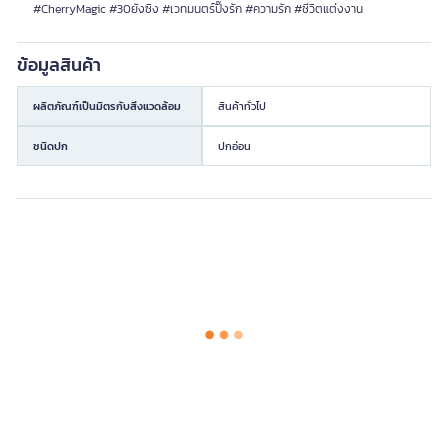
#CherryMagic #30ยังซิง #เวทมนตร์ปิ๊งรัก #ความรัก #ชีวิตแต่งงาน
ข้อมูลสินค้า
ผลิตภัณฑ์เป็นมิตรกับสิ่งแวดล้อม
สินค้าทั่วไป
ชนิดปก
ปกอ่อน