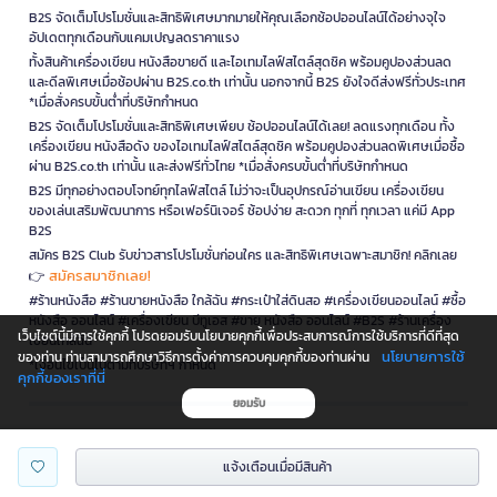
B2S จัดเต็มโปรโมชั่นและสิทธิพิเศษมากมายให้คุณเลือกช้อปออนไลน์ได้อย่างจุใจ
อัปเดตทุกเดือนกับแคมเปญลดราคาแรง
ทั้งสินค้าเครื่องเขียน หนังสือขายดี และไอเทมไลฟ์สไตล์สุดชิค พร้อมคูปองส่วนลด
และดีลพิเศษเมื่อช้อปผ่าน B2S.co.th เท่านั้น นอกจากนี้ B2S ยังใจดีส่งฟรีทั่วประเทศ
*เมื่อสั่งครบขั้นต่ำที่บริษัทกำหนด
B2S จัดเต็มโปรโมชั่นและสิทธิพิเศษเพียบ ช้อปออนไลน์ได้เลย! ลดแรงทุกเดือน ทั้ง
เครื่องเขียน หนังสือดัง ของไอเทมไลฟ์สไตล์สุดชิค พร้อมคูปองส่วนลดพิเศษเมื่อซื้อ
ผ่าน B2S.co.th เท่านั้น และส่งฟรีทั่วไทย *เมื่อสั่งครบขั้นต่ำที่บริษัทกำหนด
B2S มีทุกอย่างตอบโจทย์ทุกไลฟ์สไตล์ ไม่ว่าจะเป็นอุปกรณ์อ่านเขียน เครื่องเขียน
ของเล่นเสริมพัฒนาการ หรือเฟอร์นิเจอร์ ช้อปง่าย สะดวก ทุกที่ ทุกเวลา แค่มี App
B2S
สมัคร B2S Club รับข่าวสารโปรโมชั่นก่อนใคร และสิทธิพิเศษเฉพาะสมาชิก! คลิกเลย
สมัครสมาชิกเลย!
👉
#ร้านหนังสือ #ร้านขายหนังสือ ใกล้ฉัน #กระเป๋าใส่ดินสอ #เครื่องเขียนออนไลน์ #ซื้อ
หนังสือ ออนไลน์ #เครื่องเขียน บีทูเอส #ขาย หนังสือ ออนไลน์ #B2S #ร้านเครื่อง
เว็บไซต์นี้มีการใช้คุกกี้ โปรดยอมรับนโยบายคุกกี้เพื่อประสบการณ์การใช้บริการที่ดีที่สุด
เขียนใกล้ฉัน
นโยบายการใช้
ของท่าน ท่านสามารถศึกษาวิธีการตั้งค่าการควบคุมคุกกี้ของท่านผ่าน
*เงื่อนไขเป็นไปตามที่บริษัทฯ กำหนด
คุกกี้ของเราที่นี่
ยอมรับ
is a company operating under
แจ้งเตือนเมื่อมีสินค้า