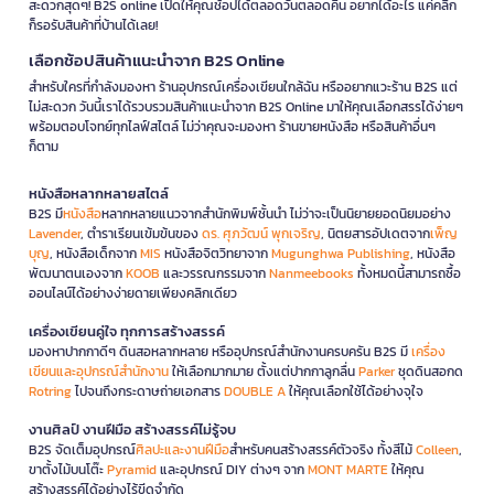
สะดวกสุดๆ! B2S online เปิดให้คุณช้อปได้ตลอดวันตลอดคืน อยากได้อะไร แค่คลิก
ก็รอรับสินค้าที่บ้านได้เลย!
เลือกช้อปสินค้าแนะนำจาก B2S Online
สำหรับใครที่กำลังมองหา ร้านอุปกรณ์เครื่องเขียนใกล้ฉัน หรืออยากแวะร้าน B2S แต่
ไม่สะดวก วันนี้เราได้รวบรวมสินค้าแนะนำจาก B2S Online มาให้คุณเลือกสรรได้ง่ายๆ
พร้อมตอบโจทย์ทุกไลฟ์สไตล์ ไม่ว่าคุณจะมองหา ร้านขายหนังสือ หรือสินค้าอื่นๆ
ก็ตาม
หนังสือหลากหลายสไตล์
B2S มี
หนังสือ
หลากหลายแนวจากสำนักพิมพ์ชั้นนำ ไม่ว่าจะเป็นนิยายยอดนิยมอย่าง
Lavender
, ตำราเรียนเข้มข้นของ
ดร. ศุภวัฒน์ พุกเจริญ
, นิตยสารอัปเดตจาก
เพ็ญ
บุญ
, หนังสือเด็กจาก
MIS
หนังสือจิตวิทยาจาก
Mugunghwa Publishing
, หนังสือ
พัฒนาตนเองจาก
KOOB
และวรรณกรรมจาก
Nanmeebooks
ทั้งหมดนี้สามารถซื้อ
ออนไลน์ได้อย่างง่ายดายเพียงคลิกเดียว
เครื่องเขียนคู่ใจ ทุกการสร้างสรรค์
มองหาปากกาดีๆ ดินสอหลากหลาย หรืออุปกรณ์สำนักงานครบครัน B2S มี
เครื่อง
เขียนและอุปกรณ์สำนักงาน
ให้เลือกมากมาย ตั้งแต่ปากกาลูกลื่น
Parker
ชุดดินสอกด
Rotring
ไปจนถึงกระดาษถ่ายเอกสาร
DOUBLE A
ให้คุณเลือกใช้ได้อย่างจุใจ
งานศิลป์ งานฝีมือ สร้างสรรค์ไม่รู้จบ
B2S จัดเต็มอุปกรณ์
ศิลปะและงานฝีมือ
สำหรับคนสร้างสรรค์ตัวจริง ทั้งสีไม้
Colleen
,
ขาตั้งไม้บนโต๊ะ
Pyramid
และอุปกรณ์ DIY ต่างๆ จาก
MONT MARTE
ให้คุณ
สร้างสรรค์ได้อย่างไร้ขีดจำกัด