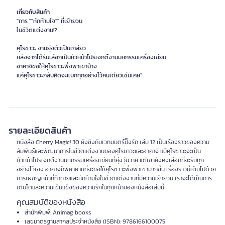
เกี่ยวกับสินค้า
"การ ""หักห้ามใจ"" ที่เย้ายวน
ในชีวิตแต่งงาน!?
คุโรซาวะ งานยุ่งตัวเป็นเกลียว
หลังจากได้รับเลือกเป็นหัวหน้าโปรเจกต์งานมหกรรมเครื่องเขียน
อาคาจิขอให้คุโรซาวะพึ่งพาเขาบ้าง
แค่คุโรซาวะกลับคิดจะแบกทุกอย่างไว้คนเดียวเช่นเคย"
รายละเอียดสินค้า
หนังสือ Cherry Magic! 30 ยังซิงกับเวทมนตร์ปิ๊งรัก เล่ม 12 เป็นเรื่องราวของความ
สัมพันธ์และพัฒนาการในชีวิตแต่งงานของคุโรซาวะและอาคาจิ แม้คุโรซาวะจะเป็น
หัวหน้าโปรเจกต์งานมหกรรมเครื่องเขียนที่ยุ่งวุ่นวาย แต่เขายังคงเลือกที่จะรับทุก
อย่างไว้เอง อาคาจิก็พยายามที่จะขอให้คุโรซาวะพึ่งพาเขามากขึ้น เรื่องราวนี้เต็มไปด้วย
การเผชิญหน้าที่ท้าทายและหักห้ามใจในชีวิตแต่งงานที่มีความเย้ายวน เราจะได้เห็นการ
เติบโตและความเข้มแข็งของความรักในทุกหน้าของหนังสือเล่มนี้
คุณสมบัติของหนังสือ
สำนักพิมพ์: Animag books
เลขมาตรฐานสากลประจำหนังสือ (ISBN): 9786166100075