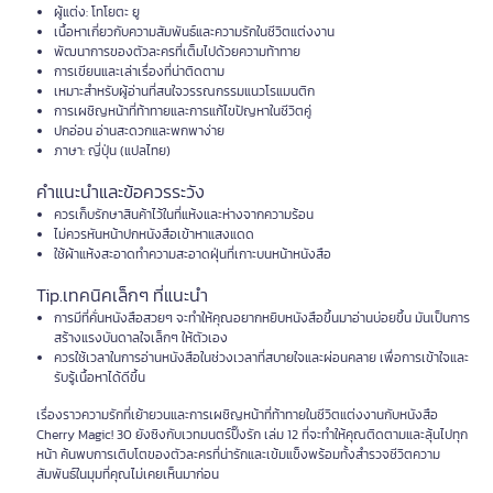
ผู้แต่ง: โทโยตะ ยู
เนื้อหาเกี่ยวกับความสัมพันธ์และความรักในชีวิตแต่งงาน
พัฒนาการของตัวละครที่เต็มไปด้วยความท้าทาย
การเขียนและเล่าเรื่องที่น่าติดตาม
เหมาะสำหรับผู้อ่านที่สนใจวรรณกรรมแนวโรแมนติก
การเผชิญหน้าที่ท้าทายและการแก้ไขปัญหาในชีวิตคู่
ปกอ่อน อ่านสะดวกและพกพาง่าย
ภาษา: ญี่ปุ่น (แปลไทย)
คำแนะนำและข้อควรระวัง
ควรเก็บรักษาสินค้าไว้ในที่แห้งและห่างจากความร้อน
ไม่ควรหันหน้าปกหนังสือเข้าหาแสงแดด
ใช้ผ้าแห้งสะอาดทำความสะอาดฝุ่นที่เกาะบนหน้าหนังสือ
Tip.เทคนิคเล็กๆ ที่แนะนำ
การมีที่คั่นหนังสือสวยๆ จะทำให้คุณอยากหยิบหนังสือขึ้นมาอ่านบ่อยขึ้น มันเป็นการ
สร้างแรงบันดาลใจเล็กๆ ให้ตัวเอง
ควรใช้เวลาในการอ่านหนังสือในช่วงเวลาที่สบายใจและผ่อนคลาย เพื่อการเข้าใจและ
รับรู้เนื้อหาได้ดีขึ้น
เรื่องราวความรักที่เย้ายวนและการเผชิญหน้าที่ท้าทายในชีวิตแต่งงานกับหนังสือ
Cherry Magic! 30 ยังซิงกับเวทมนตร์ปิ๊งรัก เล่ม 12 ที่จะทำให้คุณติดตามและลุ้นไปทุก
หน้า ค้นพบการเติบโตของตัวละครที่น่ารักและเข้มแข็งพร้อมทั้งสำรวจชีวิตความ
สัมพันธ์ในมุมที่คุณไม่เคยเห็นมาก่อน