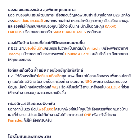
ของเล่นและของขวัญ สุดพิเศษทุกเทศกาล
มองหาของเล่นเสริมพัฒนาการ หรือของขวัญสุดพิเศษสำหรับทุกโอกาส B2S เราคัด
สรร
ของเล่นและของขวัญ
หลากหลายสไตล์ เหมาะสำหรับทุกเพศทุกวัย สร้างความสุข
และรอยยิ้มให้กับคนพิเศษของคุณ ไม่ว่าจะเป็น กระเป๋าเก็บอุณหภูมิ
KAKAO
FRIENDS
หรือเกมจดหมายรัก
SIAM BOARDGAMES
เรามีครบ!
ของใช้ในบ้าน ไอเทมที่ช่วยให้ชีวิตสะดวกสบายขึ้น
ที่ B2S เรามี
ของใช้ในบ้าน
ครบครัน ไม่ว่าจะเป็นกาต้มน้ำ
Anitech
, เครื่องฟอกอากาศ
Xiaomi
, หน้ากากอนามัยทางการแพทย์
Double A Care
และสินค้าอื่น ๆ อีกมากมาย
ให้คุณเลือกสรร
ไอทีและแก็ดเจ็ต ล้ำสมัย ตอบโจทย์ทุกไลฟ์สไตล์
B2S ได้คัดสรรสินค้า
ไอทีและแก็ดเจ็ต
คุณภาพเยี่ยมมาให้คุณเลือกสรร เพื่อตอบโจทย์
ทุกไลฟ์สไตล์ดิจิทัล ไม่ว่าจะเป็น เครื่องทำลายเอกสาร
NEO
เพื่อความปลอดภัยของ
ข้อมูล, เอ็กซ์เทอนัลฮาร์ดดิสก์
WD
, หรือ คีย์บอร์ดไร้สายเมาส์คอมโบ
GEEZER
ที่ช่วย
ให้การทำงานของคุณสะดวกสบายยิ่งขึ้น
เฟอร์นิเจอร์ดีไซน์ครบฟังก์ชั่น
นอกจากนี้ B2S ยังมี
เฟอร์นิเจอร์
ครบทุกฟังก์ชันให้คุณได้เลือกสรรเพื่อตกแต่งบ้าน
และที่ทำงาน ไม่ว่าจะเป็นโต๊ะทำงานพับได้ จากแบรนด์
ONE
หรือ เก้าอี้ทำงาน
Furradec
ก็มีให้เลือกครบครัน
โปรโมชั่นและสิทธิพิเศษ