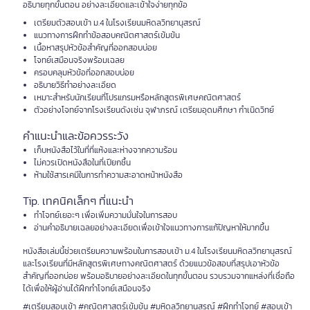
อธิบายทุกขั้นตอน อย่างละเอียดและเข้าใจง่ายทุกข้อ
เตรียมตัวสอบเข้า ม.4 ในโรงเรียนมหิดลวิทยานุสรณ์
แนวทางการฝึกทำข้อสอบคณิตศาสตร์เข้มข้น
เนื้อหาสรุปหัวข้อสำคัญที่ออกสอบบ่อย
โจทย์เสมือนจริงพร้อมเฉลย
ครอบคลุมหัวข้อที่ออกสอบบ่อย
อธิบายวิธีทำอย่างละเอียด
เหมาะสำหรับนักเรียนที่โปรแกรมหรือหลักสูตรพิเศษคณิตศาสตร์
ตัวอย่างโจทย์จากโรงเรียนดังเช่น จุฬาภรณ์ เตรียมอุดมศึกษา กำเนิดวิทย์
คำแนะนำและข้อควรระวัง
เก็บหนังสือไว้ในที่ที่แห้งและห่างจากความร้อน
ไม่ควรเปิดหนังสือในที่เปียกชื้น
ห้ามใช้สารเคมีในการทำความสะอาดหน้าหนังสือ
Tip. เทคนิคเล็กๆ ที่แนะนำ
ทำโจทย์เยอะๆ เพื่อเพิ่มความมั่นใจในการสอบ
อ่านคำอธิบายเฉลยอย่างละเอียดเพื่อเข้าใจแนวทางการแก้ปัญหาให้มากขึ้น
หนังสือเล่มนี้ช่วยเตรียมความพร้อมในการสอบเข้า ม.4 ในโรงเรียนมหิดลวิทยานุสรณ์
และโรงเรียนที่มีหลักสูตรพิเศษทางคณิตศาสตร์ ด้วยแนวข้อสอบที่สรุปเอาหัวข้อ
สำคัญที่ออกบ่อย พร้อมอธิบายอย่างละเอียดในทุกขั้นตอน รวบรวมจากแหล่งที่เชื่อถือ
ได้เพื่อให้ผู้อ่านได้ฝึกทำโจทย์เสมือนจริง
#เตรียมสอบเข้า #คณิตศาสตร์เข้มข้น #มหิดลวิทยานุสรณ์ #ฝึกทำโจทย์ #สอบเข้า