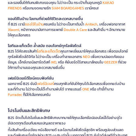
และรอยยิ้มให้กับคนพิเศษของคุณ ไม่ว่าจะเป็น กระเป๋าเก็บอุณหภูมิ
KAKAO
FRIENDS
หรือเกมจดหมายรัก
SIAM BOARDGAMES
เรามีครบ!
ของใช้ในบ้าน ไอเทมที่ช่วยให้ชีวิตสะดวกสบายขึ้น
ที่ B2S เรามี
ของใช้ในบ้าน
ครบครัน ไม่ว่าจะเป็นกาต้มน้ำ
Anitech
, เครื่องฟอกอากาศ
Xiaomi
, หน้ากากอนามัยทางการแพทย์
Double A Care
และสินค้าอื่น ๆ อีกมากมาย
ให้คุณเลือกสรร
ไอทีและแก็ดเจ็ต ล้ำสมัย ตอบโจทย์ทุกไลฟ์สไตล์
B2S ได้คัดสรรสินค้า
ไอทีและแก็ดเจ็ต
คุณภาพเยี่ยมมาให้คุณเลือกสรร เพื่อตอบโจทย์
ทุกไลฟ์สไตล์ดิจิทัล ไม่ว่าจะเป็น เครื่องทำลายเอกสาร
NEO
เพื่อความปลอดภัยของ
ข้อมูล, เอ็กซ์เทอนัลฮาร์ดดิสก์
WD
, หรือ คีย์บอร์ดไร้สายเมาส์คอมโบ
GEEZER
ที่ช่วย
ให้การทำงานของคุณสะดวกสบายยิ่งขึ้น
เฟอร์นิเจอร์ดีไซน์ครบฟังก์ชั่น
นอกจากนี้ B2S ยังมี
เฟอร์นิเจอร์
ครบทุกฟังก์ชันให้คุณได้เลือกสรรเพื่อตกแต่งบ้าน
และที่ทำงาน ไม่ว่าจะเป็นโต๊ะทำงานพับได้ จากแบรนด์
ONE
หรือ เก้าอี้ทำงาน
Furradec
ก็มีให้เลือกครบครัน
โปรโมชั่นและสิทธิพิเศษ
B2S จัดเต็มโปรโมชั่นและสิทธิพิเศษมากมายให้คุณเลือกช้อปออนไลน์ได้อย่างจุใจ
อัปเดตทุกเดือนกับแคมเปญลดราคาแรง
ทั้งสินค้าเครื่องเขียน หนังสือขายดี และไอเทมไลฟ์สไตล์สุดชิค พร้อมคูปองส่วนลด
และดีลพิเศษเมื่อช้อปผ่าน B2S.co.th เท่านั้น นอกจากนี้ B2S ยังใจดีส่งฟรีทั่วประเทศ