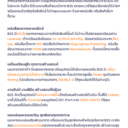
สำหรับใครที่กำลังมองหา ร้านอุปกรณ์เครื่องเขียนใกล้ฉัน หรืออยากแวะร้าน B2S แต่
ไม่สะดวก วันนี้เราได้รวบรวมสินค้าแนะนำจาก B2S Online มาให้คุณเลือกสรรได้ง่ายๆ
พร้อมตอบโจทย์ทุกไลฟ์สไตล์ ไม่ว่าคุณจะมองหา ร้านขายหนังสือ หรือสินค้าอื่นๆ
ก็ตาม
หนังสือหลากหลายสไตล์
B2S มี
หนังสือ
หลากหลายแนวจากสำนักพิมพ์ชั้นนำ ไม่ว่าจะเป็นนิยายยอดนิยมอย่าง
Lavender
, ตำราเรียนเข้มข้นของ
ดร. ศุภวัฒน์ พุกเจริญ
, นิตยสารอัปเดตจาก
เพ็ญ
บุญ
, หนังสือเด็กจาก
MIS
หนังสือจิตวิทยาจาก
Mugunghwa Publishing
, หนังสือ
พัฒนาตนเองจาก
KOOB
และวรรณกรรมจาก
Nanmeebooks
ทั้งหมดนี้สามารถซื้อ
ออนไลน์ได้อย่างง่ายดายเพียงคลิกเดียว
เครื่องเขียนคู่ใจ ทุกการสร้างสรรค์
มองหาปากกาดีๆ ดินสอหลากหลาย หรืออุปกรณ์สำนักงานครบครัน B2S มี
เครื่อง
เขียนและอุปกรณ์สำนักงาน
ให้เลือกมากมาย ตั้งแต่ปากกาลูกลื่น
Parker
ชุดดินสอกด
Rotring
ไปจนถึงกระดาษถ่ายเอกสาร
DOUBLE A
ให้คุณเลือกใช้ได้อย่างจุใจ
งานศิลป์ งานฝีมือ สร้างสรรค์ไม่รู้จบ
B2S จัดเต็มอุปกรณ์
ศิลปะและงานฝีมือ
สำหรับคนสร้างสรรค์ตัวจริง ทั้งสีไม้
Colleen
,
ขาตั้งไม้บนโต๊ะ
Pyramid
และอุปกรณ์ DIY ต่างๆ จาก
MONT MARTE
ให้คุณ
สร้างสรรค์ได้อย่างไร้ขีดจำกัด
ของเล่นและของขวัญ สุดพิเศษทุกเทศกาล
มองหาของเล่นเสริมพัฒนาการ หรือของขวัญสุดพิเศษสำหรับทุกโอกาส B2S เราคัด
สรร
ของเล่นและของขวัญ
หลากหลายสไตล์ เหมาะสำหรับทุกเพศทุกวัย สร้างความสุข