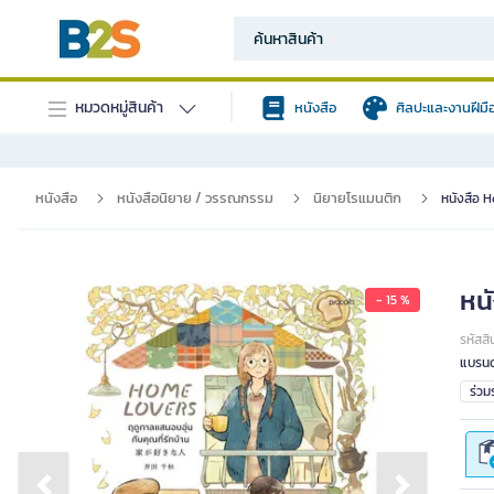
หมวดหมู่สินค้า
หนังสือ
ศิลปะและงานฝีมื
หนังสือ
หนังสือนิยาย / วรรณกรรม
นิยายโรแมนติก
หนังสือ 
หน
- 15 %
รหัสสิ
แบรนด
ร่ว