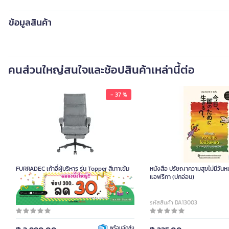
ข้อมูลสินค้า
คนส่วนใหญ่สนใจและช้อปสินค้าเหล่านี้ต่อ
- 37 %
FURRADEC เก้าอี้ผู้บริหาร รุ่น Topper สีเทาเข้ม
หนังสือ ปรัชญาความสุขไม่มีวันห
แอฟริกา (ปกอ่อน)
รหัสสินค้า A020672
รหัสสินค้า DA13003
พร้อมจัดส่ง