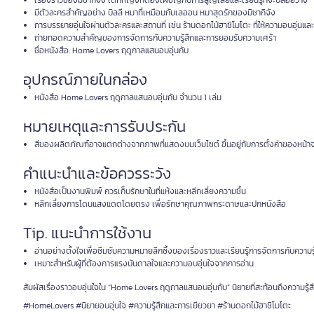
เรื่องราวของมิซากิจัง เด็กหญิงที่ต้องเผชิญกับการสูญเสียและเรียนรู้ที่จะปล่อยวาง
มีตัวละครสำคัญอย่าง บิลลี หมาที่เหมือนกับเลออน หมาสุดรักของมิซากิจัง
การบรรยายอุ่นใจผ่านตัวละครและสถานที่ เช่น ร้านดอกไม้ฮาชิโมโตะ ที่ให้ความอบอุ่นแล
ถ่ายทอดความสำคัญของการจัดการกับความรู้สึกและการยอมรับความเศร้า
ชื่อหนังสือ: Home Lovers ฤดูกาลแสนอบอุ่นกับ
อุปกรณ์ภายในกล่อง
หนังสือ Home Lovers ฤดูกาลแสนอบอุ่นกับ จำนวน 1 เล่ม
หมายเหตุและการรับประกัน
สีของผลิตภัณฑ์อาจแตกต่างจากภาพที่แสดงบนเว็บไซต์ ขึ้นอยู่กับการตั้งค่าของหน้าจ
คำแนะนำและข้อควรระวัง
หนังสือเป็นงานพิมพ์ ควรเก็บรักษาในที่แห้งและหลีกเลี่ยงความชื้น
หลีกเลี่ยงการโดนแสงแดดโดยตรง เพื่อรักษาคุณภาพกระดาษและปกหนังสือ
Tip. แนะนำการใช้งาน
อ่านอย่างตั้งใจเพื่อซึมซับความหมายลึกซึ้งของเรื่องราวและเรียนรู้การจัดการกับความรู
เหมาะสำหรับผู้ที่ต้องการแรงบันดาลใจและความอบอุ่นใจจากการอ่าน
สัมผัสเรื่องราวอบอุ่นใจใน “Home Lovers ฤดูกาลแสนอบอุ่นกับ” นิยายที่สะท้อนถึงความรู
#HomeLovers #นิยายอบอุ่นใจ #ความรู้สึกและการเยียวยา #ร้านดอกไม้ฮาชิโมโตะ