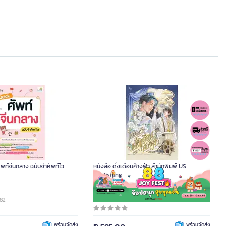
ัพท์จีนกลาง ฉบับจำศัพท์ไว
หนังสือ ดั่งเดือนค้างฟ้า สำนักพิมพ์ US
Publishing
182
รหัสสินค้า DA16144
พร้อมจัดส่ง
พร้อมจัดส่ง