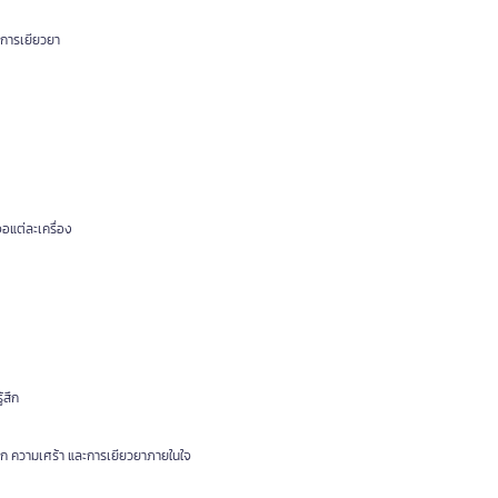
ะการเยียวยา
อแต่ละเครื่อง
้สึก
้สึก ความเศร้า และการเยียวยาภายในใจ