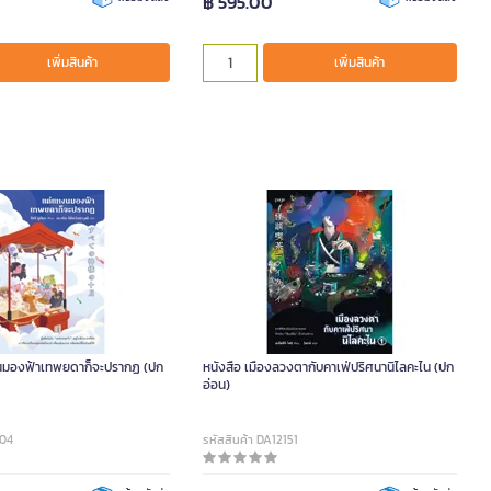
฿ 595.00
เพิ่มสินค้า
เพิ่มสินค้า
งนมองฟ้าเทพยดาก็จะปรากฏ (ปก
หนังสือ เมืองลวงตากับคาเฟ่ปริศนานิไลคะไน (ปก
อ่อน)
104
รหัสสินค้า DA12151