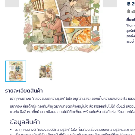
Previous slide
Next slide
฿ 2
฿
2
เกี่ยวก
"Home 
สุดรัก
เธอจึง
รายละเอียดสินค้า
เราทุกคนต่างมี “กล่องสมบัติความรู้สึก” ในใจ อยู่ที่ว่าเราจะเลือกเก็บความเสียใจเอาไว้ แล้ว
มิซากิจัง คือเด็กผู้หญิงที่มีคำพูดมากมายติดค้างอยู่ในใจ สื่อสารออกไปไม่ได้ ตั้งแต่ เลอ
พบกับ บิลลี หมาที่หน้าตาเหมือนเลออนไม่มีผิดเพี้ยน พร้อมกับพี่สาวใจดีแห่ง “ร้านดอกไม้ฮาช
ข้อมูลสินค้า
เราทุกคนต่างมี “กล่องสมบัติความรู้สึก” ในใจ ที่สะท้อนเรื่องราวของความรู้สึกและการ