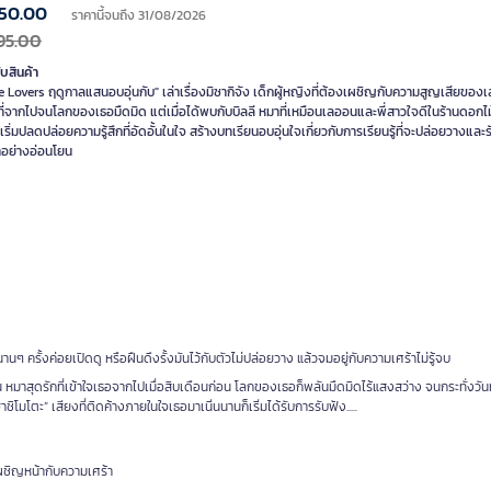
50.00
ราคานี้จนถึง 31/08/2026
95.00
ับสินค้า
Lovers ฤดูกาลแสนอบอุ่นกับ" เล่าเรื่องมิซากิจัง เด็กผู้หญิงที่ต้องเผชิญกับความสูญเสียขอ
ที่จากไปจนโลกของเธอมืดมิด แต่เมื่อได้พบกับบิลลี หมาที่เหมือนเลออนและพี่สาวใจดีในร้านดอกไม
เริ่มปลดปล่อยความรู้สึกที่อัดอั้นในใจ สร้างบทเรียนอบอุ่นใจเกี่ยวกับการเรียนรู้ที่จะปล่อยวางแล
นานๆ ครั้งค่อยเปิดดู หรือฝืนดึงรั้งมันไว้กับตัวไม่ปล่อยวาง แล้วจมอยู่กับความเศร้าไม่รู้จบ
อน หมาสุดรักที่เข้าใจเธอจากไปเมื่อสิบเดือนก่อน โลกของเธอก็พลันมืดมิดไร้แสงสว่าง จนกระทั่งวันห
ิโมโตะ” เสียงที่ติดค้างภายในใจเธอมาเนิ่นนานก็เริ่มได้รับการรับฟัง.....
เผชิญหน้ากับความเศร้า