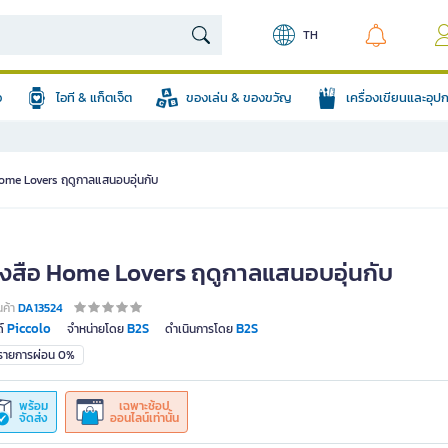
TH
อ
ไอที & แก็ตเจ็ต
ของเล่น & ของขวัญ
เครื่องเขียนและอุ
Home Lovers ฤดูกาลแสนอบอุ่นกับ
ังสือ Home Lovers ฤดูกาลแสนอบอุ่นกับ
นค้า
DA13524
Piccolo
B2S
B2S
์
จำหน่ายโดย
ดำเนินการโดย
มรายการผ่อน 0%
พร้อม
เฉพาะช้อป
จัดส่ง
ออนไลน์เท่านั้น