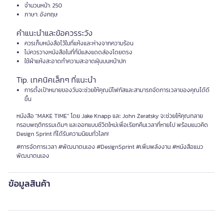
จำนวนหน้า: 250
ภาษา: อังกฤษ
คำแนะนำและข้อควรระวัง
ควรเก็บหนังสือไว้ในที่แห้งและห่างจากความร้อน
ไม่ควรวางหนังสือในที่ที่มีแสงแดดส่องโดยตรง
ใช้ผ้าแห้งสะอาดทำความสะอาดฝุ่นบนหน้าปก
Tip. เทคนิคเล็กๆ ที่แนะนำ
การตั้งเป้าหมายของวันจะช่วยให้คุณมีโฟกัสและสามารถจัดการเวลาของคุณได้ดี
ขึ้น
หนังสือ "MAKE TIME" โดย Jake Knapp และ John Zeratsky จะช่วยให้คุณทลาย
กรอบพฤติกรรมเดิมๆ และออกแบบชีวิตใหม่เพื่อเรียกคืนเวลาที่หายไป พร้อมแนวคิด
Design Sprint ที่ได้รับความนิยมทั่วโลก!
#การจัดการเวลา #พัฒนาตนเอง #DesignSprint #เพิ่มพลังงาน #หนังสือแนว
พัฒนาตนเอง
ข้อมูลสินค้า