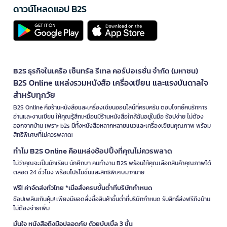
ดาวน์โหลดแอป B2S
B2S ธุรกิจในเครือ เซ็นทรัล รีเทล คอร์ปอเรชั่น จำกัด (มหาชน)
B2S Online แหล่งรวมหนังสือ เครื่องเขียน และแรงบันดาลใจ
สำหรับทุกวัย
B2S Online คือร้านหนังสือและเครื่องเขียนออนไลน์ที่ครบครัน ตอบโจทย์คนรักการ
อ่านและงานเขียน ให้คุณรู้สึกเหมือนมีร้านหนังสือใกล้ฉันอยู่ในมือ ช้อปง่าย ไม่ต้อง
ออกจากบ้าน เพราะ b2s มีทั้งหนังสือหลากหลายแนวและเครื่องเขียนคุณภาพ พร้อม
สิทธิพิเศษที่ไม่ควรพลาด!
ทำไม B2S Online คือแหล่งช้อปปิ้งที่คุณไม่ควรพลาด
ไม่ว่าคุณจะเป็นนักเรียน นักศึกษา คนทำงาน B2S พร้อมให้คุณเลือกสินค้าคุณภาพได้
ตลอด 24 ชั่วโมง พร้อมโปรโมชั่นและสิทธิพิเศษมากมาย
ฟรี! ค่าจัดส่งทั่วไทย *เมื่อสั่งครบขั้นต่ำที่บริษัทกำหนด
ช้อปเพลินเกินคุ้ม! เพียงมียอดสั่งซื้อสินค้าขั้นต่ำที่บริษัทกำหนด รับสิทธิ์ส่งฟรีถึงบ้าน
ไม่ต้องจ่ายเพิ่ม
มั่นใจ หนังสือถึงมือปลอดภัย ด้วยบับเบิ้ล 3 ชั้น