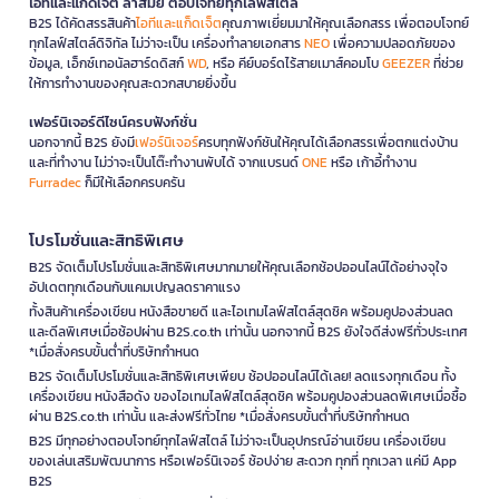
ไอทีและแก็ดเจ็ต ล้ำสมัย ตอบโจทย์ทุกไลฟ์สไตล์
B2S ได้คัดสรรสินค้า
ไอทีและแก็ดเจ็ต
คุณภาพเยี่ยมมาให้คุณเลือกสรร เพื่อตอบโจทย์
ทุกไลฟ์สไตล์ดิจิทัล ไม่ว่าจะเป็น เครื่องทำลายเอกสาร
NEO
เพื่อความปลอดภัยของ
ข้อมูล, เอ็กซ์เทอนัลฮาร์ดดิสก์
WD
, หรือ คีย์บอร์ดไร้สายเมาส์คอมโบ
GEEZER
ที่ช่วย
ให้การทำงานของคุณสะดวกสบายยิ่งขึ้น
เฟอร์นิเจอร์ดีไซน์ครบฟังก์ชั่น
นอกจากนี้ B2S ยังมี
เฟอร์นิเจอร์
ครบทุกฟังก์ชันให้คุณได้เลือกสรรเพื่อตกแต่งบ้าน
และที่ทำงาน ไม่ว่าจะเป็นโต๊ะทำงานพับได้ จากแบรนด์
ONE
หรือ เก้าอี้ทำงาน
Furradec
ก็มีให้เลือกครบครัน
โปรโมชั่นและสิทธิพิเศษ
B2S จัดเต็มโปรโมชั่นและสิทธิพิเศษมากมายให้คุณเลือกช้อปออนไลน์ได้อย่างจุใจ
อัปเดตทุกเดือนกับแคมเปญลดราคาแรง
ทั้งสินค้าเครื่องเขียน หนังสือขายดี และไอเทมไลฟ์สไตล์สุดชิค พร้อมคูปองส่วนลด
และดีลพิเศษเมื่อช้อปผ่าน B2S.co.th เท่านั้น นอกจากนี้ B2S ยังใจดีส่งฟรีทั่วประเทศ
*เมื่อสั่งครบขั้นต่ำที่บริษัทกำหนด
B2S จัดเต็มโปรโมชั่นและสิทธิพิเศษเพียบ ช้อปออนไลน์ได้เลย! ลดแรงทุกเดือน ทั้ง
เครื่องเขียน หนังสือดัง ของไอเทมไลฟ์สไตล์สุดชิค พร้อมคูปองส่วนลดพิเศษเมื่อซื้อ
ผ่าน B2S.co.th เท่านั้น และส่งฟรีทั่วไทย *เมื่อสั่งครบขั้นต่ำที่บริษัทกำหนด
B2S มีทุกอย่างตอบโจทย์ทุกไลฟ์สไตล์ ไม่ว่าจะเป็นอุปกรณ์อ่านเขียน เครื่องเขียน
ของเล่นเสริมพัฒนาการ หรือเฟอร์นิเจอร์ ช้อปง่าย สะดวก ทุกที่ ทุกเวลา แค่มี App
B2S