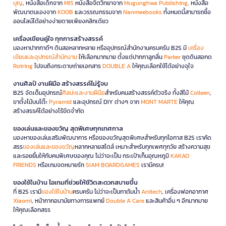
บุญ
, หนังสือเด็กจาก
MIS
หนังสือจิตวิทยาจาก
Mugunghwa Publishing
, หนังสือ
พัฒนาตนเองจาก
KOOB
และวรรณกรรมจาก
Nanmeebooks
ทั้งหมดนี้สามารถซื้อ
ออนไลน์ได้อย่างง่ายดายเพียงคลิกเดียว
เครื่องเขียนคู่ใจ ทุกการสร้างสรรค์
มองหาปากกาดีๆ ดินสอหลากหลาย หรืออุปกรณ์สำนักงานครบครัน B2S มี
เครื่อง
เขียนและอุปกรณ์สำนักงาน
ให้เลือกมากมาย ตั้งแต่ปากกาลูกลื่น
Parker
ชุดดินสอกด
Rotring
ไปจนถึงกระดาษถ่ายเอกสาร
DOUBLE A
ให้คุณเลือกใช้ได้อย่างจุใจ
งานศิลป์ งานฝีมือ สร้างสรรค์ไม่รู้จบ
B2S จัดเต็มอุปกรณ์
ศิลปะและงานฝีมือ
สำหรับคนสร้างสรรค์ตัวจริง ทั้งสีไม้
Colleen
,
ขาตั้งไม้บนโต๊ะ
Pyramid
และอุปกรณ์ DIY ต่างๆ จาก
MONT MARTE
ให้คุณ
สร้างสรรค์ได้อย่างไร้ขีดจำกัด
ของเล่นและของขวัญ สุดพิเศษทุกเทศกาล
มองหาของเล่นเสริมพัฒนาการ หรือของขวัญสุดพิเศษสำหรับทุกโอกาส B2S เราคัด
สรร
ของเล่นและของขวัญ
หลากหลายสไตล์ เหมาะสำหรับทุกเพศทุกวัย สร้างความสุข
และรอยยิ้มให้กับคนพิเศษของคุณ ไม่ว่าจะเป็น กระเป๋าเก็บอุณหภูมิ
KAKAO
FRIENDS
หรือเกมจดหมายรัก
SIAM BOARDGAMES
เรามีครบ!
ของใช้ในบ้าน ไอเทมที่ช่วยให้ชีวิตสะดวกสบายขึ้น
ที่ B2S เรามี
ของใช้ในบ้าน
ครบครัน ไม่ว่าจะเป็นกาต้มน้ำ
Anitech
, เครื่องฟอกอากาศ
Xiaomi
, หน้ากากอนามัยทางการแพทย์
Double A Care
และสินค้าอื่น ๆ อีกมากมาย
ให้คุณเลือกสรร