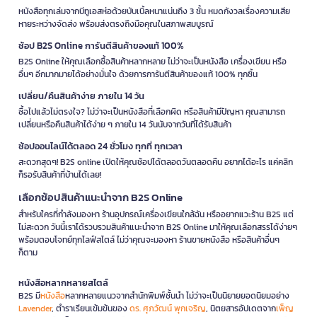
หนังสือทุกเล่มจากบีทูเอสห่อด้วยบับเบิ้ลหนาแน่นถึง 3 ชั้น หมดกังวลเรื่องความเสีย
หายระหว่างจัดส่ง พร้อมส่งตรงถึงมือคุณในสภาพสมบูรณ์
ช้อป B2S Online การันตีสินค้าของแท้ 100%
B2S Online ให้คุณเลือกซื้อสินค้าหลากหลาย ไม่ว่าจะเป็นหนังสือ เครื่องเขียน หรือ
อื่นๆ อีกมากมายได้อย่างมั่นใจ ด้วยการการันตีสินค้าของแท้ 100% ทุกชิ้น
เปลี่ยน/คืนสินค้าง่าย ภายใน 14 วัน
ซื้อไปแล้วไม่ตรงใจ? ไม่ว่าจะเป็นหนังสือที่เลือกผิด หรือสินค้ามีปัญหา คุณสามารถ
เปลี่ยนหรือคืนสินค้าได้ง่าย ๆ ภายใน 14 วันนับจากวันที่ได้รับสินค้า
ช้อปออนไลน์ได้ตลอด 24 ชั่วโมง ทุกที่ ทุกเวลา
สะดวกสุดๆ! B2S online เปิดให้คุณช้อปได้ตลอดวันตลอดคืน อยากได้อะไร แค่คลิก
ก็รอรับสินค้าที่บ้านได้เลย!
เลือกช้อปสินค้าแนะนำจาก B2S Online
สำหรับใครที่กำลังมองหา ร้านอุปกรณ์เครื่องเขียนใกล้ฉัน หรืออยากแวะร้าน B2S แต่
ไม่สะดวก วันนี้เราได้รวบรวมสินค้าแนะนำจาก B2S Online มาให้คุณเลือกสรรได้ง่ายๆ
พร้อมตอบโจทย์ทุกไลฟ์สไตล์ ไม่ว่าคุณจะมองหา ร้านขายหนังสือ หรือสินค้าอื่นๆ
ก็ตาม
หนังสือหลากหลายสไตล์
B2S มี
หนังสือ
หลากหลายแนวจากสำนักพิมพ์ชั้นนำ ไม่ว่าจะเป็นนิยายยอดนิยมอย่าง
Lavender
, ตำราเรียนเข้มข้นของ
ดร. ศุภวัฒน์ พุกเจริญ
, นิตยสารอัปเดตจาก
เพ็ญ