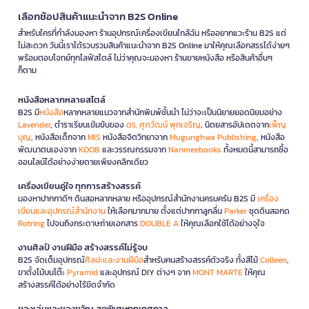
เลือกช้อปสินค้าแนะนำจาก B2S Online
สำหรับใครที่กำลังมองหา ร้านอุปกรณ์เครื่องเขียนใกล้ฉัน หรืออยากแวะร้าน B2S แต่
ไม่สะดวก วันนี้เราได้รวบรวมสินค้าแนะนำจาก B2S Online มาให้คุณเลือกสรรได้ง่ายๆ
พร้อมตอบโจทย์ทุกไลฟ์สไตล์ ไม่ว่าคุณจะมองหา ร้านขายหนังสือ หรือสินค้าอื่นๆ
ก็ตาม
หนังสือหลากหลายสไตล์
B2S มี
หนังสือ
หลากหลายแนวจากสำนักพิมพ์ชั้นนำ ไม่ว่าจะเป็นนิยายยอดนิยมอย่าง
Lavender
, ตำราเรียนเข้มข้นของ
ดร. ศุภวัฒน์ พุกเจริญ
, นิตยสารอัปเดตจาก
เพ็ญ
บุญ
, หนังสือเด็กจาก
MIS
หนังสือจิตวิทยาจาก
Mugunghwa Publishing
, หนังสือ
พัฒนาตนเองจาก
KOOB
และวรรณกรรมจาก
Nanmeebooks
ทั้งหมดนี้สามารถซื้อ
ออนไลน์ได้อย่างง่ายดายเพียงคลิกเดียว
เครื่องเขียนคู่ใจ ทุกการสร้างสรรค์
มองหาปากกาดีๆ ดินสอหลากหลาย หรืออุปกรณ์สำนักงานครบครัน B2S มี
เครื่อง
เขียนและอุปกรณ์สำนักงาน
ให้เลือกมากมาย ตั้งแต่ปากกาลูกลื่น
Parker
ชุดดินสอกด
Rotring
ไปจนถึงกระดาษถ่ายเอกสาร
DOUBLE A
ให้คุณเลือกใช้ได้อย่างจุใจ
งานศิลป์ งานฝีมือ สร้างสรรค์ไม่รู้จบ
B2S จัดเต็มอุปกรณ์
ศิลปะและงานฝีมือ
สำหรับคนสร้างสรรค์ตัวจริง ทั้งสีไม้
Colleen
,
ขาตั้งไม้บนโต๊ะ
Pyramid
และอุปกรณ์ DIY ต่างๆ จาก
MONT MARTE
ให้คุณ
สร้างสรรค์ได้อย่างไร้ขีดจำกัด
ของเล่นและของขวัญ สุดพิเศษทุกเทศกาล