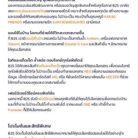
มองหาของเล่นเสริมพัฒนาการ หรือของขวัญสุดพิเศษสำหรับทุกโอกาส B2S เราคัด
สรร
ของเล่นและของขวัญ
หลากหลายสไตล์ เหมาะสำหรับทุกเพศทุกวัย สร้างความสุข
และรอยยิ้มให้กับคนพิเศษของคุณ ไม่ว่าจะเป็น กระเป๋าเก็บอุณหภูมิ
KAKAO
FRIENDS
หรือเกมจดหมายรัก
SIAM BOARDGAMES
เรามีครบ!
ของใช้ในบ้าน ไอเทมที่ช่วยให้ชีวิตสะดวกสบายขึ้น
ที่ B2S เรามี
ของใช้ในบ้าน
ครบครัน ไม่ว่าจะเป็นกาต้มน้ำ
Anitech
, เครื่องฟอกอากาศ
Xiaomi
, หน้ากากอนามัยทางการแพทย์
Double A Care
และสินค้าอื่น ๆ อีกมากมาย
ให้คุณเลือกสรร
ไอทีและแก็ดเจ็ต ล้ำสมัย ตอบโจทย์ทุกไลฟ์สไตล์
B2S ได้คัดสรรสินค้า
ไอทีและแก็ดเจ็ต
คุณภาพเยี่ยมมาให้คุณเลือกสรร เพื่อตอบโจทย์
ทุกไลฟ์สไตล์ดิจิทัล ไม่ว่าจะเป็น เครื่องทำลายเอกสาร
NEO
เพื่อความปลอดภัยของ
ข้อมูล, เอ็กซ์เทอนัลฮาร์ดดิสก์
WD
, หรือ คีย์บอร์ดไร้สายเมาส์คอมโบ
GEEZER
ที่ช่วย
ให้การทำงานของคุณสะดวกสบายยิ่งขึ้น
เฟอร์นิเจอร์ดีไซน์ครบฟังก์ชั่น
นอกจากนี้ B2S ยังมี
เฟอร์นิเจอร์
ครบทุกฟังก์ชันให้คุณได้เลือกสรรเพื่อตกแต่งบ้าน
และที่ทำงาน ไม่ว่าจะเป็นโต๊ะทำงานพับได้ จากแบรนด์
ONE
หรือ เก้าอี้ทำงาน
Furradec
ก็มีให้เลือกครบครัน
โปรโมชั่นและสิทธิพิเศษ
B2S จัดเต็มโปรโมชั่นและสิทธิพิเศษมากมายให้คุณเลือกช้อปออนไลน์ได้อย่างจุใจ