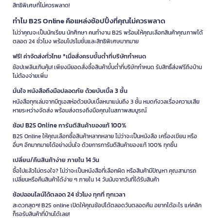
สิทธิพิเศษที่ไม่ควรพลาด!
ทำไม B2S Online คือแหล่งช้อปปิ้งที่คุณไม่ควรพลาด
ไม่ว่าคุณจะเป็นนักเรียน นักศึกษา คนทำงาน B2S พร้อมให้คุณเลือกสินค้าคุณภาพได้
ตลอด 24 ชั่วโมง พร้อมโปรโมชั่นและสิทธิพิเศษมากมาย
ฟรี! ค่าจัดส่งทั่วไทย *เมื่อสั่งครบขั้นต่ำที่บริษัทกำหนด
ช้อปเพลินเกินคุ้ม! เพียงมียอดสั่งซื้อสินค้าขั้นต่ำที่บริษัทกำหนด รับสิทธิ์ส่งฟรีถึงบ้าน
ไม่ต้องจ่ายเพิ่ม
มั่นใจ หนังสือถึงมือปลอดภัย ด้วยบับเบิ้ล 3 ชั้น
หนังสือทุกเล่มจากบีทูเอสห่อด้วยบับเบิ้ลหนาแน่นถึง 3 ชั้น หมดกังวลเรื่องความเสีย
หายระหว่างจัดส่ง พร้อมส่งตรงถึงมือคุณในสภาพสมบูรณ์
ช้อป B2S Online การันตีสินค้าของแท้ 100%
B2S Online ให้คุณเลือกซื้อสินค้าหลากหลาย ไม่ว่าจะเป็นหนังสือ เครื่องเขียน หรือ
อื่นๆ อีกมากมายได้อย่างมั่นใจ ด้วยการการันตีสินค้าของแท้ 100% ทุกชิ้น
เปลี่ยน/คืนสินค้าง่าย ภายใน 14 วัน
ซื้อไปแล้วไม่ตรงใจ? ไม่ว่าจะเป็นหนังสือที่เลือกผิด หรือสินค้ามีปัญหา คุณสามารถ
เปลี่ยนหรือคืนสินค้าได้ง่าย ๆ ภายใน 14 วันนับจากวันที่ได้รับสินค้า
ช้อปออนไลน์ได้ตลอด 24 ชั่วโมง ทุกที่ ทุกเวลา
สะดวกสุดๆ! B2S online เปิดให้คุณช้อปได้ตลอดวันตลอดคืน อยากได้อะไร แค่คลิก
ก็รอรับสินค้าที่บ้านได้เลย!